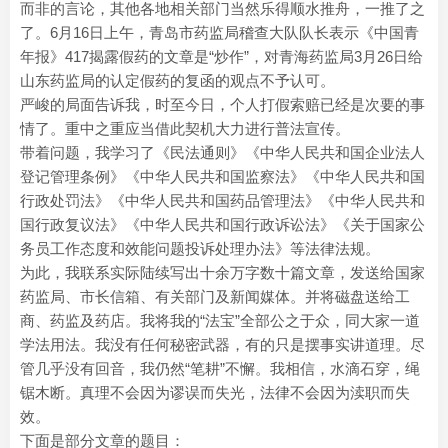
而非的言论，其他各地相关部门当然乐得顺水推舟，一推了之
了。6月16日上午，青岛市药监局稽查大队队长表示《中国青
年报》417揭露假药的文章是“炒作”，对青海药监局3月26日给
山东药监局的认定假药的复函的观点不予认可。
严峻的局面告诉我，时至今日，个人打假索赔已经是次要的事
情了。重中之重应当借此契机大力进行普法宣传。
带着问题，我学习了《民法通则》《中华人民共和国企业法人
登记管理条例》《中华人民共和国监察法》《中华人民共和国
行政处罚法》《中华人民共和国药品管理法》《中华人民共和
国行政复议法》《中华人民共和国行政诉讼法》《关于国家公
务员工作态度和效能问题投诉处理办法》等法律法规。
为此，我联系实际陆续写出十余万字数十篇文章，发送给国家
药监局、市长信箱、有关部门及新闻媒体。并将磁盘送给工
商、药监及药店。我将我的“法宝”全部公之于众，同大家一道
学法用法。我没有任何秘密武器，有的只是摆事实讲道理。尽
管几乎没有回音，我仍然“笔耕”不懈。我相信，水滴石穿，绳
锯木断。真理不会因为谬误而失光，法律不会因为渎职而失
效。
下面是部分文章的题目：