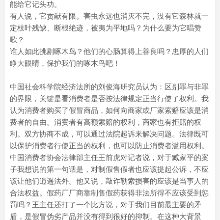
能给它记头功。
有人说，它贡献有限。害虫永远也消灭不完，没有它森林就一
定枝叶残缺、断根绝迹，被夷为平地吗？为什么要为它唱赞
歌？
谁人如此挑剔啄木鸟？他们的心肠算得上善良吗？忠厚的人们
睁大眼睛，保护我们的啄木鸟吧！
中国社会科学院经济法所的刘俊海研究员认为：区别罪与非罪
的界限，关键是看消费者是否按法律规定正当行使了权利。我
认为消费者购买了假冒商品，如何向商家或厂家索赔应该是消
费者的自由。消费者有高额索赔的权利，商家也有拒赔的权
利。双方协商不成，可以通过法院起诉来解决问题。法律既可
以保护消费者行使正当的权利，也可以防止消费者滥用权利。
中国消费者协会法律部主任王前虎对记者说，对于臧家平的案
子我想说的第一句话是，对制假售假者也应该提起公诉，不应
该让他们逍遥法外。他又说，敲诈勒索损害的应该是当事人的
合法权益。假药厂厂商靠制售假药获得非法所得不应该受到惩
罚吗？王主任还打了一个比方说，对于我们目前最主要的矛
盾，是假冒伪劣产品并没有得到很好的抑制。在这种大背景