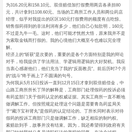
为316.20元和158.10元。双倍赔偿加打假费用两店各承担80
元，共计拿到1108.60元。当场的工商所工作人员和两位药店
经理，似乎对我提出的区区160元打假费用的额度有点吃惊。
销售假药得到的非法利润有多少，他们自己心知肚明，160元
不过是九牛一毛。这时，他们可能才恍然大悟，原来我并不是
为索取金钱而打假的。我的心境他们大概至今也难以完全理
解。
经济上的“斩获”是次要的，重要的是各个方面特别是我的辩论
对手，给我提供了学法用法、学逻辑用逻辑的大好契机。我应
当衷心感谢他们，他们充当了我的“反面教员”。前后历时7个月
的“战斗”终于画上了不圆满的句号。
为何我从5月15日投诉一直到12月15日才拿到双倍赔偿金，中
山路工商所所长丁萍的解释是，工商部门处理假药的投诉必须
有药监部门关于假药认定的权威证据。其实工商所一直不断地
做调解工作。但按照规定处理这个问题是需要青岛药监局关
于“藏汴宝补肾丸”是假药的认定结论的。丁所长同时表示对待
假药的投诉工商部门只是做调解工作，缺乏相应的制约权。
索赔款到手，故事并没有结束。因为，我还希望得到政府有关