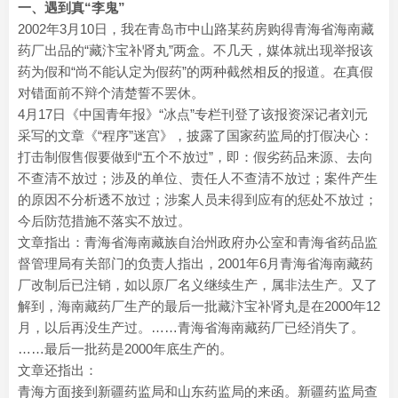
一、遇到真“李鬼”
2002年3月10日，我在青岛市中山路某药房购得青海省海南藏
药厂出品的“藏汴宝补肾丸”两盒。不几天，媒体就出现举报该
药为假和“尚不能认定为假药”的两种截然相反的报道。在真假
对错面前不辩个清楚誓不罢休。
4月17日《中国青年报》“冰点”专栏刊登了该报资深记者刘元
采写的文章《“程序”迷宫》，披露了国家药监局的打假决心：
打击制假售假要做到“五个不放过”，即：假劣药品来源、去向
不查清不放过；涉及的单位、责任人不查清不放过；案件产生
的原因不分析透不放过；涉案人员未得到应有的惩处不放过；
今后防范措施不落实不放过。
文章指出：青海省海南藏族自治州政府办公室和青海省药品监
督管理局有关部门的负责人指出，2001年6月青海省海南藏药
厂改制后已注销，如以原厂名义继续生产，属非法生产。又了
解到，海南藏药厂生产的最后一批藏汴宝补肾丸是在2000年12
月，以后再没生产过。……青海省海南藏药厂已经消失了。
……最后一批药是2000年底生产的。
文章还指出：
青海方面接到新疆药监局和山东药监局的来函。新疆药监局查