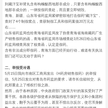
到藏汴宝补肾丸含有枸橼酸西地那非成分，只要含有枸橼酸西
地那非成分的，一律按假药查处，而且要立即销毁。
青海、新疆、山东等省药监局紧锣密鼓地打击假药“藏汴宝”，
查封了4个制假窝点，查获制假工具和假药案值20万元左
右……
山东省药监局也给青海省药监局发了协查青海省海南藏药厂生
产销售假药的函，青海省药监局市场稽查处3月26日给山东省
药监局稽查局发了核查函，认定是假药。
含有非法成分即假药，青海方面已经开始行动，难道有关执法
部门还可以无动于衷吗？
二、举报受冷遇
5月15日我向市南区工商局发出《H药房销售假药》的举报
信。5月25日发出对青岛市药监的要求，请市长信箱转交。从
此郑重走上了维权打假之路。
然而，由于各种原因，中央政府部门政策方针的落实受到了严
重干扰。各路各级护假使者从狭隘的地方保护主义和小集团利
益出发，翻手为云覆手为雨，甚至不惜出尔反尔，使尽浑身解