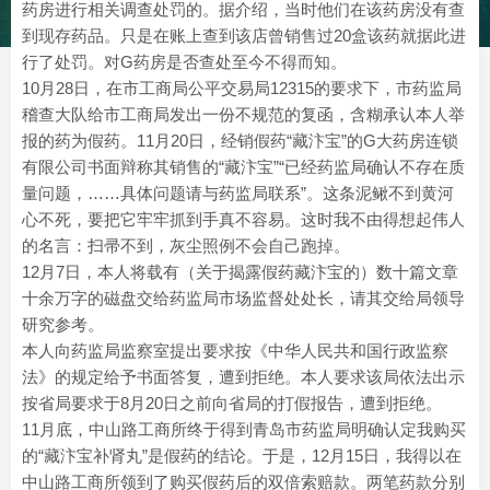
药房进行相关调查处罚的。据介绍，当时他们在该药房没有查
到现存药品。只是在账上查到该店曾销售过20盒该药就据此进
行了处罚。对G药房是否查处至今不得而知。
10月28日，在市工商局公平交易局12315的要求下，市药监局
稽查大队给市工商局发出一份不规范的复函，含糊承认本人举
报的药为假药。11月20日，经销假药“藏汴宝”的G大药房连锁
有限公司书面辩称其销售的“藏汴宝”“已经药监局确认不存在质
量问题，……具体问题请与药监局联系”。这条泥鳅不到黄河
心不死，要把它牢牢抓到手真不容易。这时我不由得想起伟人
的名言：扫帚不到，灰尘照例不会自己跑掉。
12月7日，本人将载有（关于揭露假药藏汴宝的）数十篇文章
十余万字的磁盘交给药监局市场监督处处长，请其交给局领导
研究参考。
本人向药监局监察室提出要求按《中华人民共和国行政监察
法》的规定给予书面答复，遭到拒绝。本人要求该局依法出示
按省局要求于8月20日之前向省局的打假报告，遭到拒绝。
11月底，中山路工商所终于得到青岛市药监局明确认定我购买
的“藏汴宝补肾丸”是假药的结论。于是，12月15日，我得以在
中山路工商所领到了购买假药后的双倍索赔款。两笔药款分别