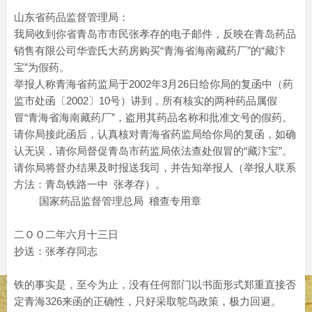
山东省药品监督管理局：
我局收到你省青岛市市民张孝存的电子邮件，反映在青岛药品
销售有限公司华壹氏大药房购买“青海省海南藏药厂”的“藏汴
宝”为假药。
举报人称青海省药监局于2002年3月26日给你局的复函中（药
监市处函〔2002〕10号）讲到，所有核实的两种药品属假
冒“青海省海南藏药厂”，盗用其药品名称和批准文号的假药。
请你局接此函后，认真核对青海省药监局给你局的复函，如确
认无误，请你局督促青岛市药监局依法查处假冒的“藏汴宝”。
请你局将督办结果及时报送我司，并告知举报人（举报人联系
方法：青岛铁路一中 张孝存）。
国家药品监督管理总局 稽查专用章
二ＯＯ二年六月十三日
抄送：张孝存同志
铁的事实是，至今为止，没有任何部门以书面形式郑重直接否
定青海326来函的正确性，只好采取鸵鸟政策，极力回避。