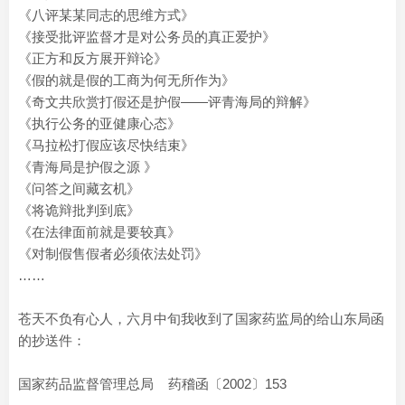
《八评某某同志的思维方式》
《接受批评监督才是对公务员的真正爱护》
《正方和反方展开辩论》
《假的就是假的工商为何无所作为》
《奇文共欣赏打假还是护假——评青海局的辩解》
《执行公务的亚健康心态》
《马拉松打假应该尽快结束》
《青海局是护假之源 》
《问答之间藏玄机》
《将诡辩批判到底》
《在法律面前就是要较真》
《对制假售假者必须依法处罚》
……
苍天不负有心人，六月中旬我收到了国家药监局的给山东局函
的抄送件：
国家药品监督管理总局 药稽函〔2002〕153