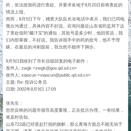
药，依法按假药进行查处。并要求各地于8月20日前将查处的
情况上报。
然而，8月5日下午，稽查大队队长在电话中表示，我们已同电
视台沟通过，具体内容不好说。在询问最近山东省药监局下达
了查处假药“藏汴宝”的通知，其批号是多少时，他回答说，我
们内部掌握，不好说。我告诉我手中的药的批号，他不予理
睬。在最后的冲刺面前，我当然不能停下脚步。
8月9日我收到了市长信箱回复的电子邮件：
发件人: zwgk <
zwgk@gov.qd.sd.cn
>
收件人: xiaocun <
xiaocun@public.qd.sd.cn
>
主题: Re: 投诉公务员
日期: 2002年8月9日 17:09
张先生：
您所反映的问题市领导高度重视，正在批示办理。一有结果，
将及时告知。
山东722函已经竖起打假的旗帜，那么青海方面总不能无动于