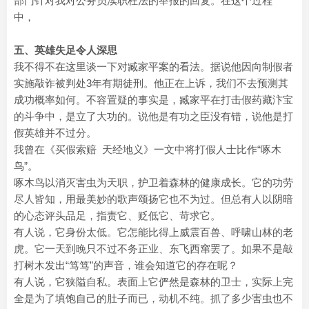
部门针对我对公务员渎职枉法的举报的回复。在这个过程
中，
五、英雄失足令人深思
我不得不在这里谈一下对臧家平案的看法。据说他因向制假者
实施敲诈被判处3年有期徒刑。他正在上诉，我们不去预测其
成功概率如何。不容置疑的事实是，臧家平在打击假药藏汴宝
的斗争中，是立了大功的。说他是有功之臣没有错，说他是打
假英雄并不过分。
我曾在《买假索赔 天经地义》一文中将打假人士比作“啄木
鸟”。
啄木鸟以消灭害虫为天职，护卫着森林的健康成长。它的功劳
尽人皆知，用最美妙的歌声颂扬它也不为过。但总有人以阴暗
的心态评头品足，指责它、贬低它、苛求它。
有人说，它身份太低。它怎能比得上威震百兽、呼啸山林的老
虎。它一天到晚只不过不务正业、东飞西窜罢了。如果不是敲
打树木发出“笃笃”的声音，谁会知道它的存在呢？
有人说，它狭隘自私。表面上它俨然是森林的卫士，实际上完
全是为了填饱自己的肚子而已，动机不纯。抓了多少害虫也不