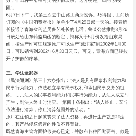
数，作出种种滑稽可笑的护假表演。这分明是严重的“肠梗
阻”。
6月7日下午，我第三次去中山路工商所投诉。巧得很，工商所
订阅的《中国消费者报》单单少了4月29日那一天的。接着所
长接通了青海省药监局鲁艺处长的电话，鲁某公然推翻3月26
日该处给山东药监局函的断定，辩称又于5月份发给山东局
函，按生产许可证规定原厂可以生产“藏汴宝”到2002年1月30
日，可以销售到2002年6月30日云云。可见，青海方面已经拉
开了护假的序幕。
三、学法拿武器
《民法通则》第三十六条指出：“法人是具有民事权利能力和
民事行为能力，依法独立享有民事权利和承担民事义务的组
织。……法人的民事权利能力和民事行为能力，从法人成立时
产生，到法人终止时消灭。”第四十条指出：“法人终止，应当
依法进行清算，停止清算范围外的活动。”
原厂在注销之日起就丧失了法人资格，再进行生产就是非法
的，其产品侵权假冒的性质不容置疑。
既然青海主管方面护假决心已定，并散布各种回避要害、似是