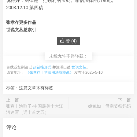
说得好：法律是一把锐利的宝剑。相信法律的力量吧。
2003.12.10 第四稿
张孝存更多作品
世说文丛总索引
赞 (
4
)
未经允许不得转载：
转载或复制请以
超链接形式
并注明出处
世说文丛
。
原文地址：
《张孝存丨学法用法就能赢》
发布于2025-5-10
标签：这篇文章木有标签
上一篇
下一篇
张宣丨渔歌子·中国最美十大江
姚婉如丨母亲节祭妈妈
河速写（词十首之五）
评论