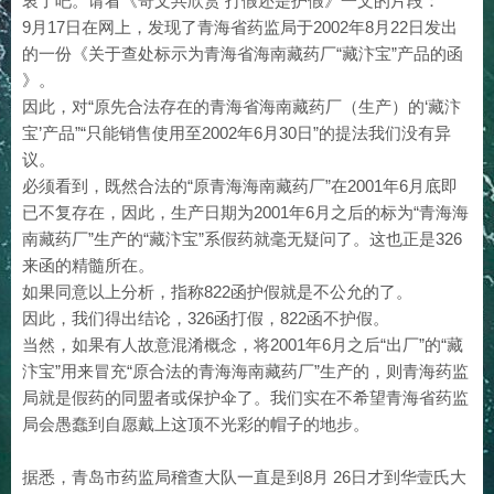
衷了吧。请看《奇文共欣赏 打假还是护假》一文的片段：
9月17日在网上，发现了青海省药监局于2002年8月22日发出
的一份《关于查处标示为青海省海南藏药厂“藏汴宝”产品的函
》。
因此，对“原先合法存在的青海省海南藏药厂（生产）的‘藏汴
宝’产品”“只能销售使用至2002年6月30日”的提法我们没有异
议。
必须看到，既然合法的“原青海海南藏药厂”在2001年6月底即
已不复存在，因此，生产日期为2001年6月之后的标为“青海海
南藏药厂”生产的“藏汴宝”系假药就毫无疑问了。这也正是326
来函的精髓所在。
如果同意以上分析，指称822函护假就是不公允的了。
因此，我们得出结论，326函打假，822函不护假。
当然，如果有人故意混淆概念，将2001年6月之后“出厂”的“藏
汴宝”用来冒充“原合法的青海海南藏药厂”生产的，则青海药监
局就是假药的同盟者或保护伞了。我们实在不希望青海省药监
局会愚蠢到自愿戴上这顶不光彩的帽子的地步。
据悉，青岛市药监局稽查大队一直是到8月 26日才到华壹氏大