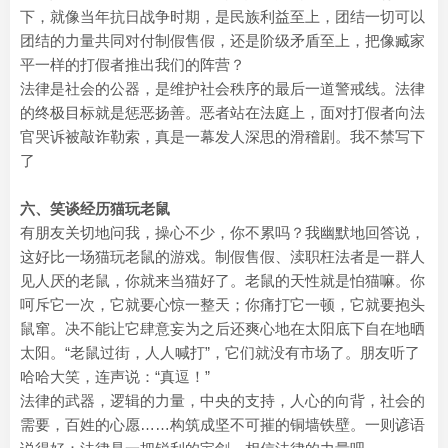
下，就像当年抗日战争时期，是民族利益至上，团结一切可以
团结的力量共同对付制假售假，还是阶级矛盾至上，把像臧家
平一样的打假者推出我们的阵营？
法律是社会的公器，是维护社会秩序的最后一道警戒线。法律
的终极目标就是惩恶扬善。恶者站在法庭上，面对打假者向法
官哭诉被敲诈勒索，真是一幕发人深思的滑稽剧。我不禁写下
了
六、笑谈经历猫玩老鼠
有朋友关切地问我，操心不少，你不累吗？我幽默地回答说，
这好比一场猫玩老鼠的游戏。制假售假、渎职枉法者是一群人
见人厌的老鼠，你就来当猫好了。老鼠的天性就是怕猫嘛。你
呵斥它一次，它就要心惊一整天；你痛打它一顿，它就要抱头
鼠窜。决不能让它肆意妄为之后还爽心地在太阳底下自在地晒
太阳。“老鼠过街，人人喊打”，它们就没有市场了。朋友听了
哈哈大笑，连声说：“真逗！”
法律的武器，逻辑的力量，中央的支持，人心的向背，社会的
需要，百姓的心愿……构筑成坚不可摧的铜墙铁壁。一则谚语