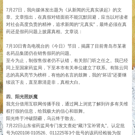
7月27日，我向媒体发出题为《从新闻的元真实谈起》的文
章。文章指出，在真假对错面前不能沉默回避，应当以对读者
对社会高度负责的精神，追求新闻的“元真实”，最终必须在真
药还是假药问题上披露真相。文章说：
7月10日青岛电视台的《今日》节目，揭露了目前青岛市某著
名药品集团仍在销售假药的问题。
至今为止，制假售假者仍不认错，有关部门听之任之。我已经
同上至国家药监局，下至本市有关单位建立了联系。有陈云同
志的高风亮节为榜样，有他的名言的鼓舞，我的“坏话”还要继
续说下去，直至廓清是非，真相大白。
四、阳光照妖魔
我充分借用互联网传播手段，通过网上浏览了解到许多有关维
权打假的信息，给我极大的信心和鼓舞。
阳光终于冲破阴霾，乌云终于散去。
7月22日山东省药监局专门发文查处“藏汴宝补肾丸”。认定批
号为020108 010526、011225等3个批号的该药经检验为假