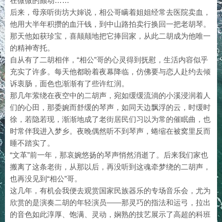
在微微的颤动……
后来，母亲听街坊大婶说，相公哥瞒着姐姐经常去医院卖血，
他用大半年积攒的血汗钱，到中山路拍卖行换回一把老胡琴。
那天他如获珍宝，喜颠颠地把它捧回家，从此二胡成为他唯一
的精神寄托。
自从有了二胡相伴，“相公”哥的心灵得到抚慰，生活内容似乎
充实了许多。每天他都盼着夜幕降临，仿佛要与恋人赴约去倾
诉衷肠，面色也渐渐有了些许红润。
那几年萦绕在夜空中的二胡声，宛如缓缓流淌的小溪浸润着人
们的心田，那委婉而舒缓的琴声，如同天边飘浮的云，时缓时
徐，若隐若现，渐渐地成了老街居民们习以为常的催眠曲，也
时常伴我进入梦乡。夜晚偶然听不到琴声，蜷缩在被窝里反而
睡不踏实了。
“文革”前一年，那哀婉悠扬的琴声悄然消逝了。后来我们家也
搬离了这条老街，从那以后，再没听到这魂牵梦绕的二胡声，
也再没见到“相公”哥。
这几年，有机会我便去观赏国家民族器乐的专场音乐会，尤为
欣赏的是演奏二胡的年轻演员——那灵巧的指法和运弓，拉出
的音色如此淳厚、饱满、灵动，娴熟的技艺展示了高超的科班