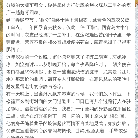
分钱的大板车租金，硬是靠体力把供应的烤火煤从二里外的煤
店一趟趟背回家。
到了春暖季节，“相公”哥终于换下薄棉衣，藏青色的罩衣又成
了单衣。一年四季春去秋来，仅此一件“正装”。回青岛大半年
的时间，衣裳已经摞了一层补丁。在这艰难困苦的日子里，辛
劳疲惫、营养不良的相公哥越发瘦弱苍白，藏青色褂子显得更
肥阔了。
这年深秋的一个夜晚，窗外忽然飘来了阵阵二胡声，哀婉凄
凉、如泣如诉……从那晚开始，每当夜幕降临时，二胡声便在
老街巷里悠然响起，多是一些幽怨悲伤的旋律，尤其是《江河
水》那悲怆的曲调，简直令人肝肠欲断！在寒风瑟瑟的夜晚中
越发显得老街的寂静与苍凉。
有一天晚上，当窗外又飘来琴声的时候，我悄悄放下作业，下
楼循声来到街对面的大门过道里，门口已有几个过路行人在驻
足静听。借着昏暗的灯光，我看到一个瘦弱的身影坐在那里拉
二胡，镜片在灯光折射下一闪一闪的，啊！原来是“相公”哥。
他的身子随着曲子的旋律起伏而情不自禁地晃着，如痴如醉，
仿佛在宣泄着内心的苦闷与惆怅。曲终,他凝思着，手臂依然