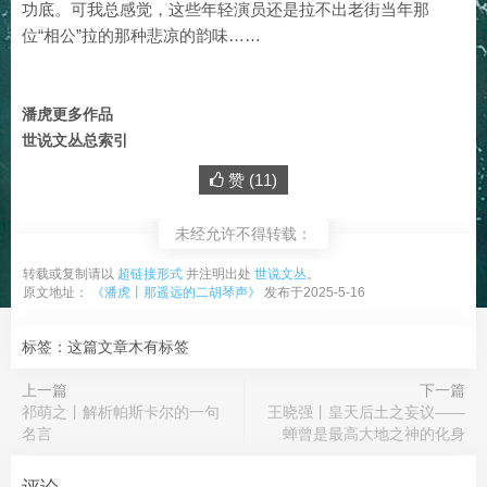
功底。可我总感觉，这些年轻演员还是拉不出老街当年那
位“相公”拉的那种悲凉的韵味……
潘虎更多作品
世说文丛总索引
赞 (
11
)
未经允许不得转载：
转载或复制请以
超链接形式
并注明出处
世说文丛
。
原文地址：
《潘虎丨那遥远的二胡琴声》
发布于2025-5-16
标签：这篇文章木有标签
上一篇
下一篇
祁萌之丨解析帕斯卡尔的一句
王晓强丨皇天后土之妄议——
名言
蝉曾是最高大地之神的化身