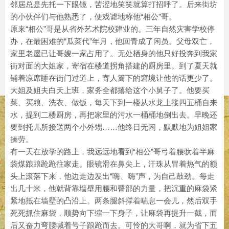
邻居总是先托一下眼镜，苦涩地笑笑就算打招呼了。后来街坊
的小伙伴们与他熟悉了，便戏谑地称他“相公”哥。
原来“相公”哥是从省外艺术院校肄业的。三年自然灾害学校停
办，在最困难的“瓜菜代”年月，他回青成了闲员。父母双亡，
家里老屋已让哥嫂一家占用了。无处栖身的他只好投奔到我家
街对面的大姐家，寄宿在楼道拐角搭建的厨房里。到了夏天就
铺着凉席睡在街门过道上，寄人篱下的窘境让他的话更少了。
大姐及姐夫白天上班，家务全都撂给这个小舅子了。他要买
菜、买粮、洗衣、做饭，每天下到一楼从水龙上接四五桶自来
水，提到二楼厨房，再把家里的污水一桶桶地倒出去。早晚还
要到托儿所接送两个小外甥……他终日无闲，默默地为姐姐家
操劳。
有一天在放学的路上，我远远地看到“相公”哥弓着腰驮着半麻
袋煤踉踉跄跄往家走。眼镜滑在鼻尖上，汗珠从冒着热气的额
头上滚落下来，他边走边发出“嗨、嗨”声，为自己鼓劲。每走
出几十米，他就背靠墙壁用腰和臀部的力量，把沉重的麻袋紧
紧地抵在墙壁的凸沿上。两条腿斜撑着喘息一会儿，然后双手
死死抓住麻袋，顺势向下缩一下身子，让麻袋再提升一截，而
后又奋力弯腰喊着号子踉跄而去。可怜的大哥啊，就为省下五