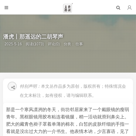
潘虎丨那遥远的二胡琴声
2025-5-16
阅读(1073)
评论(0)
分类：
往事
特别声明：
本文丛作品多为原创，版权所有；特殊情况会
在文末标注，如有侵权，请与编辑联系。
那是一个寒风凛冽的冬天，街坊邻居家来了一个戴眼镜的瘦弱
青年。黑框眼镜用胶布粘连着镜腿，稍一活动就滑到鼻尖上。
肥大的藏青色褂子罩着单薄的棉衣，白皙的皮肤纤细的手指一
看就是没出过大力的一介书生。他表情木讷，少言寡语，见了