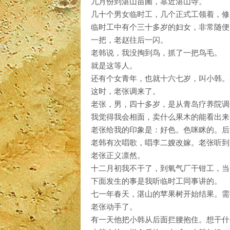
九月份到湛山苗圃，靠近湛山寺。
几十个男女临时工，几个正式工领着，修
临时工中有个三十多岁的妇女，非常随便
一把，老赵往后一闪。
老韩说，我没掏到鸟，抓了一把鸟毛。
就是这等人。
还有个女青年，也就十六七岁，叫小韩。
这时，老张调来了。
老张，男，四十多岁，是从青岛疗养院调
我觉得我会相面，卖什么果木的能看出来
老张给我的印象是：好色。色咪眯的。后
老韩有次唱歌，唱李二嫂改嫁。老张听到
老张正义凛然。
十二月初我不干了，到氧气厂干钳工，当
下面发生的事是我听临时工同事讲的。
七一年春天，湛山的苹果树开始结果。需
老张动手了。
有一天他把小韩从后面拦腰抱住。想干什