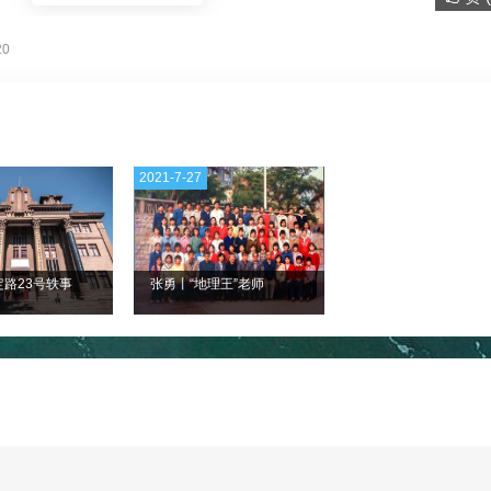
。
20
2021-7-27
定路23号轶事
张勇丨“地理王”老师