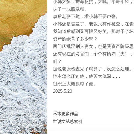
小韩大惊，拼命反抗，大喊。小韩年轻，
抹了一屁股浆糊。
事后老张下跪，求小韩不要声张。
小韩还是告发了。老张只有作检查，在党
我知道后感到又可恨又好笑。那时干了坏
资产阶级背了多少锅？
西门庆乱淫别人妻女，也是受资产阶级思
还有现在的贪官们，个个有情妇（夫），
们？
据说老张检查完了就算了，没怎么处理。
地主怎么压迫他，他苦大仇深……
组织上大概原谅了他。
2025.5.20
禾木更多作品
世说文丛总索引