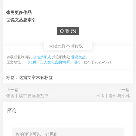
张勇更多作品
世说文丛总索引
赞 (
5
)
未经允许不得转载：
转载或复制请以
超链接形式
并注明出处
世说文丛
。
原文地址：
《张勇丨工人文化宫的“每周一讲”》
发布于2025-5-21
标签：这篇文章木有标签
上一篇
下一篇
张勇丨读书要读圣贤书
禾木丨老韩与小韩
评论