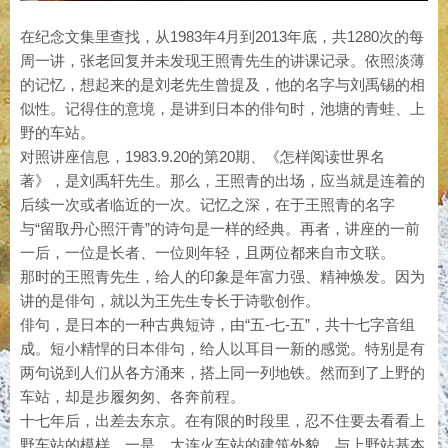
在纪念文集里查找，从1983年4月到2013年底，共1280次的每
周一讲，张老回复并未发现王照青先生的讲课记录。依照淡薄
的记忆，想起来的是刘老先生曾提及，他的名字与刘禹锡的相
似性。记得住的意境，是讲到日本的俳句时，池塘的青蛙、上
野的车站。
对照讲座信息，1983.9.20的第20期、《怎样阅读世界名
著》，是刘禹轩先生。那么，王照青的出场，应当就是连着的
后续一次或者临近的一次。记忆之深，在于王照青的名字
与“留取丹心照汗青”的诗句是一样的经典。再者，讲座的一前
一后，一位是长者、一位则年轻，且两位都来自市文联。
那时的王照青先生，给人的印象是年富力强、精神焕发。因为
讲的是俳句，就以为王先生专长于诗歌创作。
俳句，是日本的一种古典短诗，由“五-七-五”，共十七字音组
成。短小精悍的日本俳句，给人以耳目一新的感觉。特别是有
两句说到人们从各方涌来，搭上同一列地铁。然而到了上野的
车站，却是步履匆匆、各奔前程。
十七年后，出差去东京。在有限的时段里，忍不住要去看看上
野车站的模样。一是，大连火车站的建筑外貌，与上野站基本