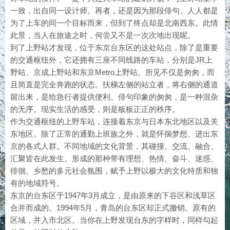
一致，出自同一设计师。再者，还是因为那段俳句。人人都是
为了上车的同一个目标而来，但到了终点却是北南西东。此情
此景，当人在旅途之时，何尝又不是一次次地出现呢。
到了上野站才发现，位于东京台东区的这处站点，除了是重要
的交通枢纽外，它还拥有三座不同线路的车站，分别是JR上
野站、京成上野站和东京Metro上野站。所见不仅是匆匆，而
且简直是完全奔跑的状态。扶梯左侧的站立者，将右侧的通道
留出来，是给急行者提供便利。俳句印象的匆匆，是一种混杂
的无序。现实生活的感受，则是板板正正的秩序。
作为交通枢纽的上野车站，连接着东京与日本东北地区以及关
东地区。除了正常的通勤上班族之外，就是怀揣梦想、进出东
京的各式人群。不同地域的文化背景，其碰撞、交流、融合、
汇聚皆在此发生。形成的那种带有理想、热情、奋斗、迷惑、
徘徊、乡愁的多元社会氛围，赋予上野以极大的文化特质和独
有的地域符号。
东京的台东区于1947年3月成立，是由原来的下谷区和浅草区
合并而成的。1994年5月，青岛的台东区却正式撤销。原有的
区域，并入市北区。当你在上野发现台东的字样时，同样勾起