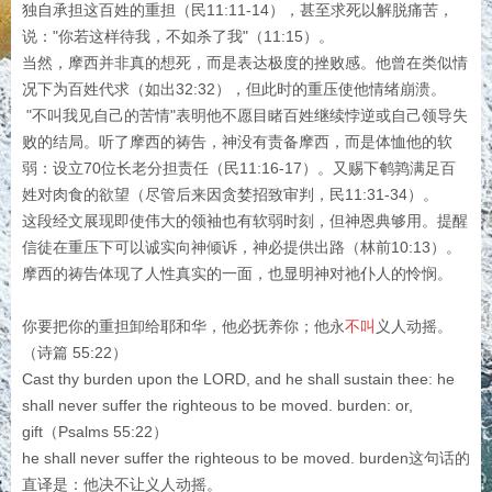
独自承担这百姓的重担（民11:11-14），甚至求死以解脱痛苦，
说："你若这样待我，不如杀了我"（11:15）。
当然，摩西并非真的想死，而是表达极度的挫败感。他曾在类似情
况下为百姓代求（如出32:32），但此时的重压使他情绪崩溃。
"不叫我见自己的苦情"表明他不愿目睹百姓继续悖逆或自己领导失
败的结局。听了摩西的祷告，神没有责备摩西，而是体恤他的软
弱：设立70位长老分担责任（民11:16-17）。又赐下鹌鹑满足百
姓对肉食的欲望（尽管后来因贪婪招致审判，民11:31-34）。
这段经文展现即使伟大的领袖也有软弱时刻，但神恩典够用。提醒
信徒在重压下可以诚实向神倾诉，神必提供出路（林前10:13）。
摩西的祷告体现了人性真实的一面，也显明神对祂仆人的怜悯。
你要把你的重担卸给耶和华，他必抚养你；他永
不叫
义人动摇。
（诗篇 55:22）
Cast thy burden upon the LORD, and he shall sustain thee: he
shall never suffer the righteous to be moved. burden: or,
gift（Psalms 55:22）
he shall never suffer the righteous to be moved. burden这句话的
直译是：他决不让义人动摇。