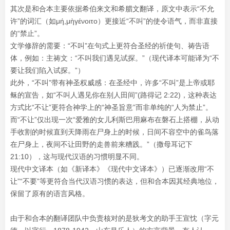
其次是和合本主要依据希伯来文和希腊文翻译，原文中表示“不允
许”的词汇（如μή,μὴγένοιτο）更接近“不叫”的使令语气，而非直接
的“禁止”。
文学修辞的需要：“不叫”在句式上更符合圣经的祈使句、祷告语
体，例如：主祷文：“不叫我们遇见试探。”（现代译本可能译为“不
要让我们陷入试探。”）
此外，“不叫”带有神圣权威感：在圣经中，许多“不叫”是上帝或耶
稣的宣告，如“不叫人遇见你在别人田间”(路得记 2:22)，这种表达
方式比“不让”更符合神学上的“神圣旨意”而非单纯的“人为禁止”。
而“不让”仅出现一次“爱雅的女儿利斯巴用麻布在磐石上搭棚，从动
手收割的时候直到天降雨在尸身上的时候，日间不容空中的雀鸟落
在尸身上，夜间不让田野的走兽前来糟践。”（撒母耳记下
21:10），这与现代汉语的习惯明显不同。
现代中文译本（如《新译本》《现代中文译本》）已逐渐改用“不
让”“不要”等更符合当代汉语习惯的表达，但和合本因其经典地位，
保留了原有的语言风格。
由于和合本的翻译团队中负责核对的是狄考文的助手王宣忱（字元