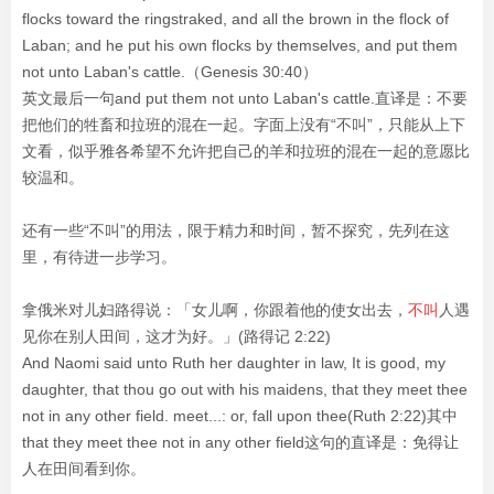
flocks toward the ringstraked, and all the brown in the flock of
Laban; and he put his own flocks by themselves, and put them
not unto Laban's cattle.（Genesis 30:40）
英文最后一句and put them not unto Laban's cattle.直译是：不要
把他们的牲畜和拉班的混在一起。字面上没有“不叫”，只能从上下
文看，似乎雅各希望不允许把自己的羊和拉班的混在一起的意愿比
较温和。
还有一些“不叫”的用法，限于精力和时间，暂不探究，先列在这
里，有待进一步学习。
拿俄米对儿妇路得说：「女儿啊，你跟着他的使女出去，
不叫
人遇
见你在别人田间，这才为好。」(路得记 2:22)
And Naomi said unto Ruth her daughter in law, It is good, my
daughter, that thou go out with his maidens, that they meet thee
not in any other field. meet...: or, fall upon thee(Ruth 2:22)其中
that they meet thee not in any other field这句的直译是：免得让
人在田间看到你。