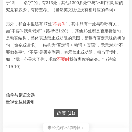
于“叫……名字”的，有313处，其他1300多处中与“不叫”相对应的
究竟有多少，有待查考。（当然英文版也没有相对应的单词）
另外，和合本里还有17处“
不要叫
”，其中只有一处与称呼有关，
如“不要叫我拿俄米”（路得记1:20），其他16处都是否定祈使句，
是动宾结构，整体表达禁止或劝阻的意图，是带有否定意味的祈使
句（命令或请求），结构为“否定词 + 动词 + 宾语”，示意对方“不
要做某事”。“不要”是否定副词，表示禁止或劝阻，相当于“别”。
如：“我一心寻求了你，求你
不要叫
我偏离你的命令。”（诗篇
119:10）
信仰与见证文选
世说文丛总索引
赞 (
11
)
未经允许不得转载：