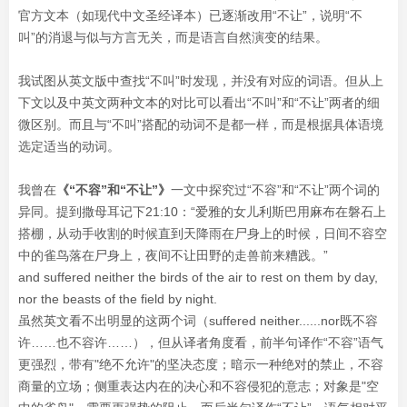
官方文本（如现代中文圣经译本）已逐渐改用“不让”，说明“不
叫”的消退与似与方言无关，而是语言自然演变的结果。
我试图从英文版中查找“不叫”时发现，并没有对应的词语。但从上
下文以及中英文两种文本的对比可以看出“不叫”和“不让”两者的细
微区别。而且与“不叫”搭配的动词不是都一样，而是根据具体语境
选定适当的动词。
我曾在
《“不容”和“不让”》
一文中探究过“不容”和“不让”两个词的
异同。提到撒母耳记下21:10：“爱雅的女儿利斯巴用麻布在磐石上
搭棚，从动手收割的时候直到天降雨在尸身上的时候，日间不容空
中的雀鸟落在尸身上，夜间不让田野的走兽前来糟践。”
and suffered neither the birds of the air to rest on them by day,
nor the beasts of the field by night.
虽然英文看不出明显的这两个词（suffered neither......nor既不容
许……也不容许……），但从译者角度看，前半句译作“不容”语气
更强烈，带有"绝不允许"的坚决态度；暗示一种绝对的禁止，不容
商量的立场；侧重表达内在的决心和不容侵犯的意志；对象是"空