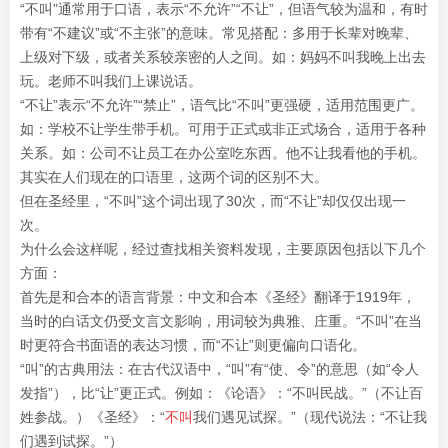
“不叫”通常用于口语，表示“不允许”“不让”，但语气较为温和，有时
带有“不建议”或“不主张”的意味。常见搭配：多用于长辈对晚辈、
上级对下级，或者关系较亲密的人之间。如：妈妈不叫我晚上出去
玩。老师不叫我们上课说话。
“不让”表示“不允许”“禁止”，语气比“不叫”更强硬，适用范围更广。
如：学校不让学生带手机。可用于正式或非正式场合，适用于各种
关系。如：公司不让员工在办公室吃东西。他不让我看他的手机。
其实在人们现在的口语里，这两个词的区别不大。
但在圣经里，“不叫”这个词出现了30次，而“不让”却仅仅出现一
次。
为什么会这样呢，经过查找相关资料发现，主要原因包括以下几个
方面：
首先是和合本的语言背景：中文和合本《圣经》翻译于1919年，
当时的白话文仍受文言文影响，用词较为典雅、庄重。“不叫”在当
时更符合书面语的表达习惯，而“不让”则更偏向口语化。
“叫”的古典用法：在古代汉语中，“叫”有“使、令”的意思（如“令人
发指”），比“让”更正式。例如：《论语》：“不叫民战。”（不让百
姓参战。）《圣经》：“
不叫
我们遇见试探。”（现代说法：“不让我
们遇到试探。”）