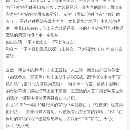
德，以字行，1878-1942，山东昌乐人）的方言背景，有人认
为“不叫”很可能受山东方言，尤其是昌乐一带方言的影响，而山东
方言中“叫”确实常用来表示“让、允许”（类似“你叫他去”=“你让他
去”）。不过这种用法在北方方言（尤其是华北地区）中也较为普
遍，并非山东独有，但山东尤其是昌潍一带的方言确实可能对翻译
团队的用语习惯产生一定影响。
如山东话：“不叫他出去”=“不让他出去”。
和合本：“不叫我们遇见试探”（主祷文，马太福音6:13）符合方言
逻辑。
当然，和合本的翻译并非由王宣忱一人主导，而是由外国传教士
（如狄考文、富善等）与中国助手共同完成。翻译标准倾向于“官
话白话”（当时北方官话为基础），而非单一方言。虽然中国助手
的母语习惯可能在细节上留下痕迹，王宣忱的方言可能影响某些词
的选择，但整体用词仍需符合团队共识。
而且“不叫”一词在19世纪末的官话中本就存在（《红楼梦》也有类
似用法），并非纯粹方言词。即便没有山东方言的影响，“不叫”在
当时的官话白话中也是常见表达，古汉语中“叫”有“使、令”义，
比“让”更正式。