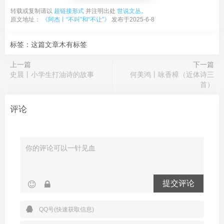
转载或复制请以
超链接形式
并注明出处
世说文丛
。
原文地址：
《阿杰丨“不叫”和“不让”》
发布于2025-6-8
标签：这篇文章木有标签
上一篇
下一篇
史晨丨小学生打油诗的故事
何美鸿丨咏香樟（近体诗三
首）
评论
提交评论