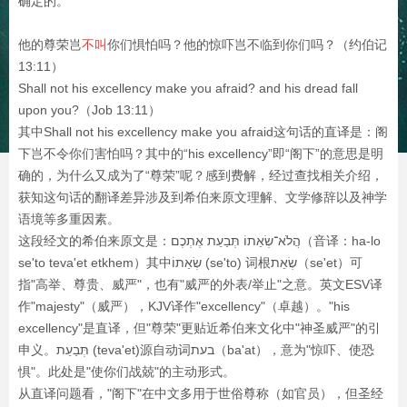
确定的。
他的尊荣岂
不叫
你们惧怕吗？他的惊吓岂不临到你们吗？（约伯记
13:11）
Shall not his excellency make you afraid? and his dread fall
upon you?（Job 13:11）
其中Shall not his excellency make you afraid这句话的直译是：阁
下岂不令你们害怕吗？其中的“his excellency”即“阁下”的意思是明
确的，为什么又成为了“尊荣”呢？感到费解，经过查找相关介绍，
获知这句话的翻译差异涉及到希伯来原文理解、文学修辞以及神学
语境等多重因素。
这段经文的希伯来原文是：הֲלֹא־שְׂאֵתוֹ תְּבַעֵת אֶתְכֶם（音译：ha-lo
se'to teva'et etkhem）其中שְׂאֵתוֹ (se'to) 词根שְׂאֵת（se'et）可
指"高举、尊贵、威严"，也有"威严的外表/举止"之意。英文ESV译
作"majesty"（威严），KJV译作"excellency"（卓越）。"his
excellency"是直译，但"尊荣"更贴近希伯来文化中"神圣威严"的引
申义。תְּבַעֵת (teva'et)源自动词בעת（ba'at），意为"惊吓、使恐
惧"。此处是"使你们战兢"的主动形式。
从直译问题看，"阁下"在中文多用于世俗尊称（如官员），但圣经