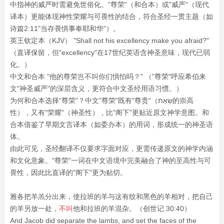
中指神的威严时需避免世俗化。"尊荣"（和合本）或"威严"（现代
译本）更能体现神性荣耀与可畏性的结合，符合圣经一贯主题（如
诗篇2:11"当存畏惧事奉耶和华"）。
英王钦定本（KJV） "Shall not his excellency make you afraid?"
（直译保留，但"excellency"在17世纪英语含神圣意味，现代已弱
化。）
中文和合本 "他的尊荣岂不叫你们惧怕吗？" （"尊荣"呼应希伯来
文"神圣威严"的深层含义，更符合中文圣经用语习惯。）
为何和合本选择"尊荣"？中文"尊荣"既有"尊贵"（שְׂאֵת的崇高
性），又有"荣耀"（神圣性），比"阁下"更贴近原文神学意图。和
合本借鉴了早期文言译本（如委办本）的用词，形成统一的神圣语
体。
由此可见，圣经翻译不仅要求字面对应，更需传递原文的神学内涵
和文化意象。"尊荣"一词在中文语境中完美融合了神的至高性与可
畏性，因此比直译的"阁下"更为贴切。
雅各把羊羔分出来，使拉班的羊与这有纹和黑色的羊相对，把自己
的羊另放一处，
不叫
他和拉班的羊混杂。（创世记 30:40）
And Jacob did separate the lambs, and set the faces of the