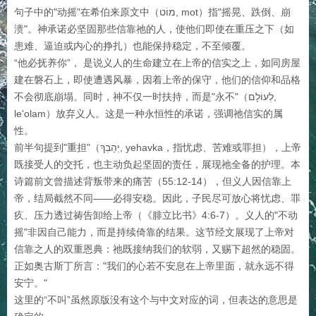
句子中的"动摇"在希伯来原文中（מוֹט, mot）指"摇晃、跌倒、崩
溃"。神承诺必坚固那些信靠祂的人，使他们即使在重压之下（如
患难、逼迫或内心的挣扎）也能保持稳定，不至倾覆。
“他必抚养你”， 是说义人的生命建立在上帝的信实之上，如同房屋
建在磐石上，即使遭遇风暴，因着上帝的保守，他们的信仰和品格
不会彻底崩塌。同时，神不仅一时扶持，而是"永不"（לְעוֹלָם,
le'olam）放弃义人。这是一种永恒性的承诺，强调祂信实的属
性。
前半句提到"重担"（יְהָבְךָ, yehavka，指忧虑、苦难或罪担），上帝
既接受人的交托，也主动负起坚固的责任，展现祂全备的护理。本
诗篇前文曾描述背叛带来的痛苦（55:12-14），但义人因信靠上
帝，结局截然不同——必得安稳。因此，子民尽可放心将忧虑、罪
疚、压力透过祷告卸给上帝（《腓立比书》4:6-7）。义人的"不动
摇"非因自己能力，而是持续倚靠的结果。这节经文展现了上帝对
信靠之人的双重恩典：祂既接纳我们的软弱，又赐下超然的稳固。
正如奥古斯丁所言："我们的心若不安息在上帝里面，就永远不得
安宁。"
这里的“不叫”虽然原版没有这个与中文对应的词，但表达的意思是