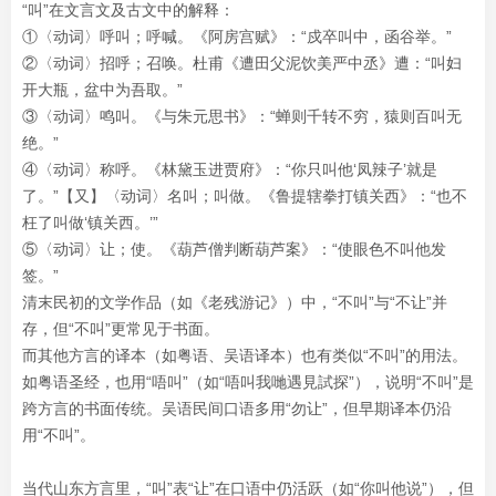
“叫”在文言文及古文中的解释：
①〈动词〉呼叫；呼喊。《阿房宫赋》：“戍卒叫中，函谷举。”
②〈动词〉招呼；召唤。杜甫《遭田父泥饮美严中丞》遭：“叫妇
开大瓶，盆中为吾取。”
③〈动词〉鸣叫。《与朱元思书》：“蝉则千转不穷，猿则百叫无
绝。”
④〈动词〉称呼。《林黛玉进贾府》：“你只叫他‘凤辣子’就是
了。”【又】〈动词〉名叫；叫做。《鲁提辖拳打镇关西》：“也不
枉了叫做‘镇关西。’”
⑤〈动词〉让；使。《葫芦僧判断葫芦案》：“使眼色不叫他发
签。”
清末民初的文学作品（如《老残游记》）中，“不叫”与“不让”并
存，但“不叫”更常见于书面。
而其他方言的译本（如粤语、吴语译本）也有类似“不叫”的用法。
如粤语圣经，也用“唔叫”（如“唔叫我哋遇見試探”），说明“不叫”是
跨方言的书面传统。吴语民间口语多用“勿让”，但早期译本仍沿
用“不叫”。
当代山东方言里，“叫”表“让”在口语中仍活跃（如“你叫他说”），但