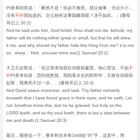
约拿单回答说：「断然不是！你必不致死。我父做事，无论大小，
没有
不叫
我知道的。怎么独有这事隐瞒我呢？决不如此。」(撒母
耳记上 20:2)
And he said unto him, God forbid; thou shalt not die: behold, my
father will do nothing either great or small, but that he will shew
it me: and why should my father hide this thing from me? it is not
so . shew...: Heb. uncover mine ear(1 Samuel 20:2)
大卫又起誓说：「你父亲准知我在你眼前蒙恩。他心里说，不如
不
叫
约拿单知道，恐怕他愁烦。我指着永生的耶和华，又敢在你面前
起誓，我离死不过一步。」(撒母耳记上 20:3)
And David sware moreover, and said, Thy father certainly
knoweth that I have found grace in thine eyes; and he saith, Let
not Jonathan know this, lest he be grieved: but truly as the
LORD liveth, and as thy soul liveth, there is but a step between
me and death.(1 Samuel 20:3)
最后，顺便说一下，整本和合本有1648处“叫”字，这其中，用