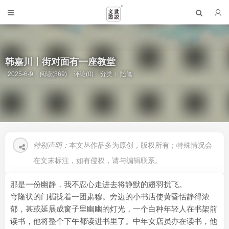
韩嘉川丨街对面有一座教堂
2025-6-9
阅读(869)
评论(0)
分类：
随笔
特别声明：
本文丛作品多为原创，版权所有；特殊情况会
在文末标注，如有侵权，请与编辑联系。
那是一份幽静，我不忍心走进去将静默的翅羽扰飞。
穹隆状的门楣拢着一团肃穆。旁边的小书店使黄昏恬静得浓
郁，甚或延展成窗子里幽幽的灯光，一个白种年轻人在书架前
读书，他将整个下午都读进书里了。中年女店员亦在读书，他