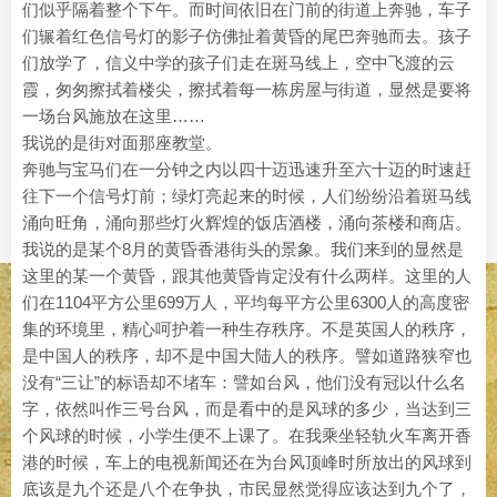
们似乎隔着整个下午。而时间依旧在门前的街道上奔驰，车子
们辗着红色信号灯的影子仿佛扯着黄昏的尾巴奔驰而去。孩子
们放学了，信义中学的孩子们走在斑马线上，空中飞渡的云
霞，匆匆擦拭着楼尖，擦拭着每一栋房屋与街道，显然是要将
一场台风施放在这里……
我说的是街对面那座教堂。
奔驰与宝马们在一分钟之内以四十迈迅速升至六十迈的时速赶
往下一个信号灯前；绿灯亮起来的时候，人们纷纷沿着斑马线
涌向旺角，涌向那些灯火辉煌的饭店酒楼，涌向茶楼和商店。
我说的是某个8月的黄昏香港街头的景象。我们来到的显然是
这里的某一个黄昏，跟其他黄昏肯定没有什么两样。这里的人
们在1104平方公里699万人，平均每平方公里6300人的高度密
集的环境里，精心呵护着一种生存秩序。不是英国人的秩序，
是中国人的秩序，却不是中国大陆人的秩序。譬如道路狭窄也
没有“三让”的标语却不堵车：譬如台风，他们没有冠以什么名
字，依然叫作三号台风，而是看中的是风球的多少，当达到三
个风球的时候，小学生便不上课了。在我乘坐轻轨火车离开香
港的时候，车上的电视新闻还在为台风顶峰时所放出的风球到
底该是九个还是八个在争执，市民显然觉得应该达到九个了，