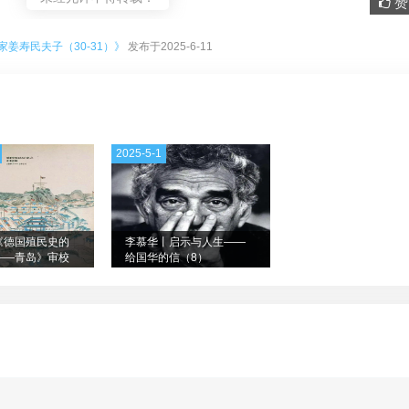
赞 
。
姜寿民夫子（30-31）》
发布于2025-6-11
2025-5-1
《德国殖民史的
李慕华丨启示与人生——
——青岛》审校
给国华的信（8）