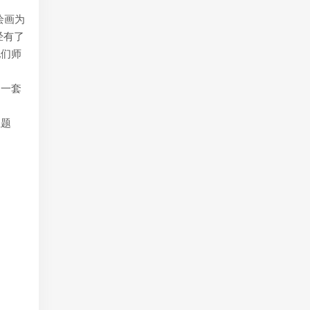
绘画为
经有了
他们师
了一套
生题