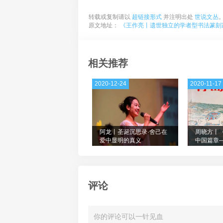
转载或复制请以
超链接形式
并注明出处
世说文丛
原文地址：
《王作亮丨遗世独立的学者型书法篆刻家
相关推荐
2020-12-24
2020-11-17
阿龙丨圣诞沉思录·舍己在
周晓方丨
爱中显明的真义
中国篇章
笔记
评论