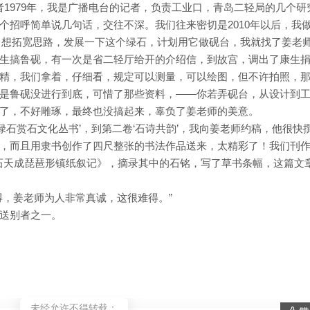
或者1979年，我是广播电台的记者，负责工业口，青岛二轻局的几个研
招呼简单说几句话，交往不深。我们往来密切是2010年以后，我做
，想拓宽思路，发展一下这个绿石，计划用它做砚台，我就找了姜老
生搞鲁砚，有一次是省二轻厅给开的介绍信，到故宫，调出了康生
精，我们拿着，仔细看，规定可以测量，可以绘图，但不许拍照，
是鲁砚没进行到底，可惜了那些资料，——你若弄砚台，从设计到
了，不好雕琢，最终也没搞起来，辜负了姜老师的美意。
山绿石赏石文化丛书’，到第二卷‘石诗共韵’，我向姜老师约稿，他很快
，而且用隶书创作了四尺整张的书法作品送来，太精彩了！我们刊
绿石天成琵琶形镇纸叙记》，摘录其中的石铭，写了草书条幅，这篇文
得，姜老师为人非常真诚，这很难得。”
送别者之一。
未经允许不得转载：