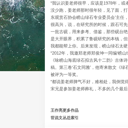
“我认识姜老师很早，应该是1978年，
没少跑，姜老师那时很年轻，见了面，打个
东观赏石协会崂山绿石专业委员会’主任
很高兴，说，在研究所的时候，跟石可先
一批古砚，用来参考、借鉴，那些砚台绝
是大开眼界，积累了鲁砚研究的本钱，但
我都能帮上你。后来发现，崂山绿石太硬
“2012年，我邀郑老师郑俊坤一同编‘崂
《咏崂山海底绿石拟古风十二韵》古体诗
稿。第三卷‘石文同雅’，他寄来散文《
被评为一等奖。
“都说姜老师脾气不好，难相处，我倒觉
宋兄是参加姜老师葬礼，不多的几个最后
王作亮更多作品
世说文丛总索引