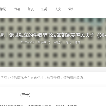
旅记
阅读
言说
艺苑
人文
索引
亮丨遗世独立的学者型书法篆刻家姜寿民夫子（30-
2025-6-12
阅读(856)
评论(0)
分类：
随笔
权所有；特殊情况会在文末标注，如有侵权，请与编辑联系。
（三十）