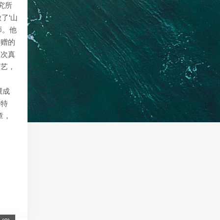
究所
了‘山
师。他
捐赠的
那次真
工艺，
撰成
作特
章，