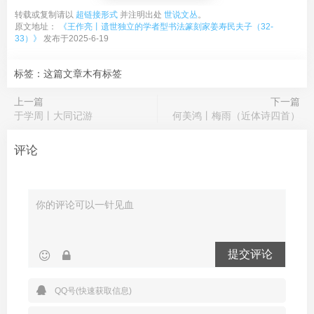
转载或复制请以
超链接形式
并注明出处
世说文丛
。
原文地址：
《王作亮丨遗世独立的学者型书法篆刻家姜寿民夫子（32-
33）》
发布于2025-6-19
标签：这篇文章木有标签
上一篇
下一篇
于学周丨大同记游
何美鸿丨梅雨（近体诗四首）
评论
提交评论