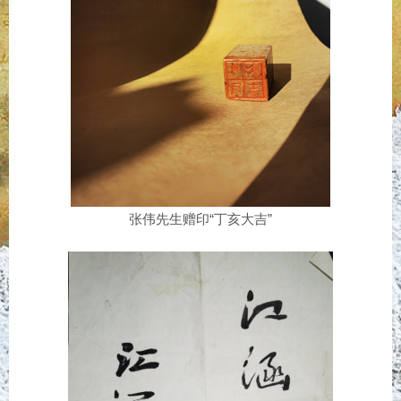
张伟先生赠印“丁亥大吉”