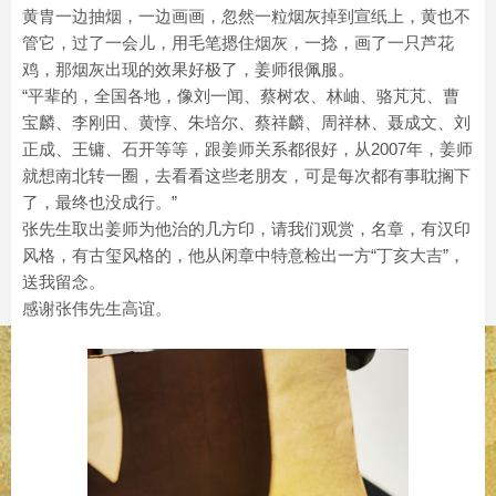
黄胄一边抽烟，一边画画，忽然一粒烟灰掉到宣纸上，黄也不
管它，过了一会儿，用毛笔摁住烟灰，一捻，画了一只芦花
鸡，那烟灰出现的效果好极了，姜师很佩服。
“平辈的，全国各地，像刘一闻、蔡树农、林岫、骆芃芃、曹
宝麟、李刚田、黄惇、朱培尔、蔡祥麟、周祥林、聂成文、刘
正成、王镛、石开等等，跟姜师关系都很好，从2007年，姜师
就想南北转一圈，去看看这些老朋友，可是每次都有事耽搁下
了，最终也没成行。”
张先生取出姜师为他治的几方印，请我们观赏，名章，有汉印
风格，有古玺风格的，他从闲章中特意检出一方“丁亥大吉”，
送我留念。
感谢张伟先生高谊。