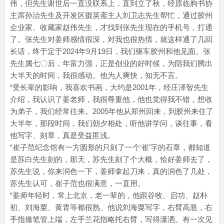
伟，但先生谢世后一直没联系上，直到立了秋，经原临朐书协
主席孙治先生及开发区掇英斋主人刘卫志先生帮忙，通过胶州
企业家、收藏家赵伟先生，才找到张先生现在的手机号，打通
了。张先生对姜师感情很深，对我也很热情，就这样通了几回
长话，终于定于2024年9月19日，我们驱车胶州和他见面。张
先生属七〇后，年富力强，正是创业的好时候，为陪我们腾出
大半天的时间，我很感动。他为人爽快，知无不言。
“受长辈的影响，我喜欢书画，大约是2001年，经庄泽智先生
介绍，我认识了姜老师，我很尊重他，他也觉得我不错，想收
为弟子，我们经常往来。2005年他从郑州回来，到胶州来住了
大半年，那段时间，我们朝夕相处，听他讲学问，谈往事，看
他写字、刻章，真是受益匪浅。
“崔子范纪念馆有一方圆形的只刻了一个‘崔’字的石章，都知道
是苏白先生刻的，那天，苏先生刻了个大概，恰好姜师去了，
苏先生说，你来润色一下，姜师拿起刀来，真的润色了几处，
苏先生认可，崔子范也很满意，一直用。
“姜师年轻时，常上北京，老一辈的，他跟谷牧、启功、赵朴
初、刘海粟、黄胄等都很熟。他说刘海粟写字，右臂高悬，右
手指撮笔管上端，左手兰花指略托右臂，写得潇洒。有一次见