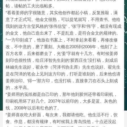
帖，读帖的工夫比临帖多。
“看着姜师的字很随意，其实他创作都起小稿，反复推敲，满
意了才正式写。他金文很熟，可以提笔就写，不用查书。他给
我刻的这方古玺风格的‘张伟信玺’，‘张’字和‘伟’字，都没有现成
的金文，他自己造出来了，不是乱造，是符合金文的规律的。
“一方印刻成了，他放在书案上，不时拿起来看看，再修改修
改，不中意的，磨了重刻。大概在2005到2006年，他刻了上
百方名章，后来都磨去了，光‘姜’字就有十几方。有时候姜师
刻印也很性情，给庄泽智先生刻的‘胶西庄生’没打稿，刻成后
林岫先生说好，翟永华（菏泽书协主席）先生也说好。翟先生
是在菏泽的笔会上见到这方印的，打听是谁刻的，后来他也请
姜师治印。‘得一’那方印，也没打稿，直接拿刀在石头上刻成
的，水平高。
“姜师用的笺纸都是自己印的，那年他到胶州还带着印刷机，
印刷机用坏了好几个。2007年以前印的，大多是蓝、灰色的
线，2008年以后有红色的了。
“姜师喜欢吃大虾面，每次来，我都请他吃。他生活不行，饮
食、作息，都没有规律，有时候我上青岛找他，十点还没起