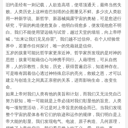
旧约圣经有一则记载，人欲造高塔，使塔顶通天，最终当然失
败。人类历史上这种造巴别塔的企图屡见不鲜。多少次人类欲
用一种新学说、新哲学、新器械揭露宇宙的奥秘，可是愈进行
研究，宇宙的构造便愈复杂，他明白得愈多，便发现他愈不明
白。我们不能使用望远镜与试管，越过天堂的墙垣，向上帝呼
喊，“出来让我们见见你罢”。我们越不过信仰。在个人经验世
界中，若要作任何探讨，唯一的凭藉就是信仰。
五岁的孩童可能比哲学家更亲近神。哲学家所发现的是对神的
思想；孩童可能藉信心与神携手同行。人藉理性，可从自然
界，人的宗教性，良知，历史，获得普遍启示，知道神存在。
可是唯有因着信心透过神特殊启示的亮光，救赎之恩，才可以
建立与创造主之间真正亲密的关系，进而影响生命，改变生
命。
如果上帝对我们人类有他的美旨和计划，而我们又无法凭自己
努力获知，唯一可能就是上帝必须对我们彰显他的旨意。人类
每一项智慧活动，不过是对上帝旨意的领会而已。当我们发现
整个宇宙的星体各有它们的轨迹和运作的规律，我们明白是上
帝大能的彰显。我们发现电气、电波、原子构造、几何原理，