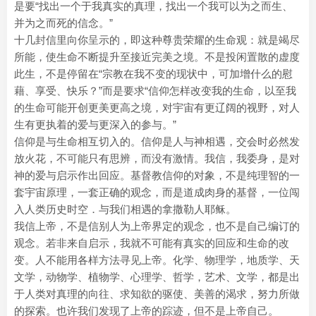
是要“找出一个于我真实的真理，找出一个我可以为之而生、
并为之而死的信念。”
十几封信里向你呈示的，即这种尊贵荣耀的生命观：就是竭尽
所能，使生命不断提升至接近完美之境。不是投闲置散的虚度
此生，不是停留在“宗教在我不变的现状中，可加增什么的慰
藉、享受、快乐？”而是要求“信仰怎样改变我的生命，以至我
的生命可能开创更美更高之境，对宇宙有更辽阔的视野，对人
生有更执着的爱与更深入的参与。”
信仰是与生命相互切入的。信仰是人与神相遇，交会时必然发
放火花，不可能只有思辨，而没有激情。我信，我委身，是对
神的爱与启示作出回应。基督教信仰的对象，不是纯理智的一
套宇宙原理，一套正确的观念，而是道成肉身的基督，一位闯
入人类历史时空．与我们相遇的拿撒勒人耶稣。
我信上帝，不是信别人为上帝界定的观念，也不是自己编订的
观念。若非来自启示，我就不可能有真实的回应和生命的改
变。人不能用各样方法寻见上帝。化学、物理学，地质学、天
文学，动物学、植物学、心理学、哲学，艺术、文学，都是出
于人类对真理的向往、求知欲的驱使、美善的渴求，努力所做
的探索。也许我们发现了上帝的踪迹，但不是上帝自己。