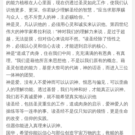
的能力植根在人心里面，现在仍透过圣灵如此工作，使我们认
识他更多、更深。你若缺少理解圣经的智慧，“应当求那厚赐
与众人，也不斥责人的神，主必赐给你。”
神是灵。凡认识他的，必须用心灵和诚实来认识他。第四世纪
伟大的神学家希拉利说：“神对我们的理解力来说，是过于超
越，无法捉摸，但对信心来说却不然。”读圣经除了悟性之
外，必须以心灵和信心去读，才能进到启示的核心。
神是“道成了肉身，住在我们中间，充充满满的有恩典，有真
理。”我们是藉他所言来思想他，不是以我们原有的概念。藉
圣灵创造的能力，基督大祭司的代祷，神的话语，而进入三位
一体神的团契。
神是爱。没有人不爱神而可以认识神。恨恶与偏见，可以歪曲
人的理解功能。透过基督，我们与神和好，才能真正认识神。
我们若不真诚爱神，就不能希望真实地认识他
读圣经，包括圣灵重生的工作，道成肉身的启示，爱神爱人的
操练等等一连串的事。读圣经不是仅只知识的领悟，更是生命
的改变，信仰的实践。
但愿你能进入真理来认识神。
国华，希望你能以信心与那位创造宇宙万物的主，救赎的基