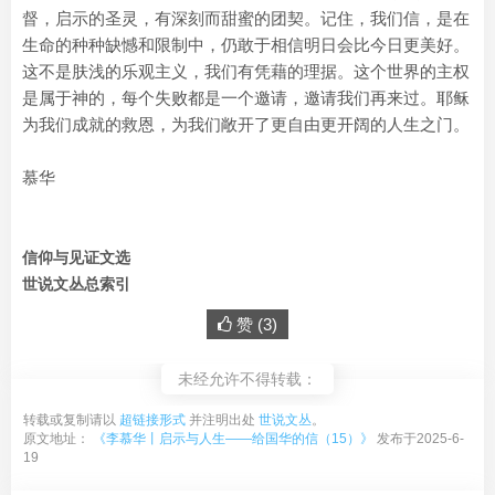
督，启示的圣灵，有深刻而甜蜜的团契。记住，我们信，是在
生命的种种缺憾和限制中，仍敢于相信明日会比今日更美好。
这不是肤浅的乐观主义，我们有凭藉的理据。这个世界的主权
是属于神的，每个失败都是一个邀请，邀请我们再来过。耶稣
为我们成就的救恩，为我们敞开了更自由更开阔的人生之门。
慕华
信仰与见证文选
世说文丛总索引
赞 (
3
)
未经允许不得转载：
转载或复制请以
超链接形式
并注明出处
世说文丛
。
原文地址：
《李慕华丨启示与人生——给国华的信（15）》
发布于2025-6-
19