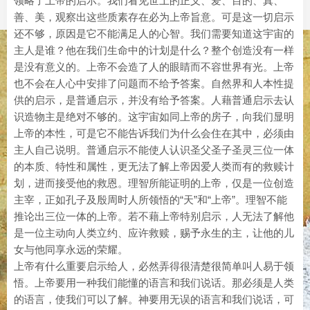
领略了上帝的启示。我们看见世上的正义、爱、目的、真、
善、美，观察出这些质素存在必为上帝旨意。可是这一切启示
还不够，原因是它不能满足人的心智。我们需要知道这宇宙的
主人是谁？他在我们生命中的计划是什么？整个创造没有一样
是没有意义的。上帝不会造了人的眼睛而不容世界有光。上帝
也不会在人心中安排了问题而不给予答案。自然界和人本性提
供的启示，是普通启示，并没有给予答案。人藉普通启示去认
识造物主是绝对不够的。这宇宙如同上帝的房子，向我们显明
上帝的本性，可是它不能告诉我们为什么会住在其中，必须由
主人自己说明。普通启示不能使人认识圣父圣子圣灵三位一体
的本质、特性和属性，更无法了解上帝因爱人类而有的救赎计
划，进而接受他的救恩。理智所能证明的上帝，仅是一位创造
主宰，正如孔子及殷周时人所领悟的“天”和“上帝”。理智不能
推论出三位一体的上帝。若不藉上帝特别启示，人无法了解他
是一位主动向人类立约、应许救赎，赐予永生的主，让他的儿
女与他同享永远的荣耀。
上帝有什么重要启示给人，必然弄得很清楚很简单叫人易于领
悟。上帝要用一种我们能懂的语言和我们说话。那必须是人类
的语言，使我们可以了解。神要用无误的语言和我们说话，可