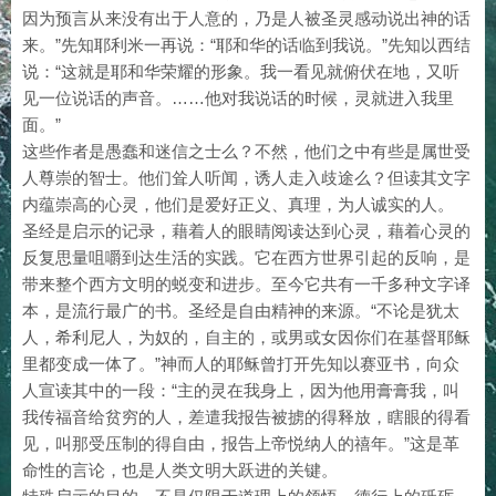
因为预言从来没有出于人意的，乃是人被圣灵感动说出神的话
来。”先知耶利米一再说：“耶和华的话临到我说。”先知以西结
说：“这就是耶和华荣耀的形象。我一看见就俯伏在地，又听
见一位说话的声音。……他对我说话的时候，灵就进入我里
面。”
这些作者是愚蠢和迷信之士么？不然，他们之中有些是属世受
人尊崇的智士。他们耸人听闻，诱人走入歧途么？但读其文字
内蕴崇高的心灵，他们是爱好正义、真理，为人诚实的人。
圣经是启示的记录，藉着人的眼睛阅读达到心灵，藉着心灵的
反复思量咀嚼到达生活的实践。它在西方世界引起的反响，是
带来整个西方文明的蜕变和进步。至今它共有一千多种文字译
本，是流行最广的书。圣经是自由精神的来源。“不论是犹太
人，希利尼人，为奴的，自主的，或男或女因你们在基督耶稣
里都变成一体了。”神而人的耶稣曾打开先知以赛亚书，向众
人宣读其中的一段：“主的灵在我身上，因为他用膏膏我，叫
我传福音给贫穷的人，差遣我报告被掳的得释放，瞎眼的得看
见，叫那受压制的得自由，报告上帝悦纳人的禧年。”这是革
命性的言论，也是人类文明大跃进的关键。