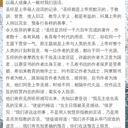
以藉人或像人一般对我们说话。
圣经是上帝藉人说话的记录。“圣经都是上帝所默示的，于教
训、督责、使人归正、教导人学义，都是有益的，叫属上帝的
人得以完全、预备行各样的善事。”
令人惊异的事实是：“圣经是历经一千六百年完成的著作，作
者数十，各有风格，各具每个时代的用语、字汇，却在同一个
主题下贯穿一气。那主题就是上帝与人类的关系，上帝对整个
人类的计划和旨意。每一位作者的灵感，都出于同一个光源。
五经的作者摩西生长于埃及法老宫廷，诗篇的作者大卫贵为国
君，以赛亚书的作者出身王侯，十几卷书信的作者保罗是受希
腊、希伯来教育的饱学之士。约书亚记作者为战士，阿摩斯书
作者为牧人，路加福音作者为医生，彼得前、后书作者为渔
夫。他们同受上帝灵感，时候不同，相隔年代久远，但作品主
旨的联贯内在的和谐，着实令人惊异。
他们将所见所听所感写出来。先知以赛亚说：“我见主坐在高
高的宝座上。”使徒约翰说：“当主日我被圣灵感动。”保罗
写：“我们讲说这些事，不是用人智慧所指教的言语，乃是用
圣灵所指教的言语。”使徒彼得道：“我们并不随从乖巧捏造的
虚言……我们有先知更确的预言，你们在这预言上留意。……