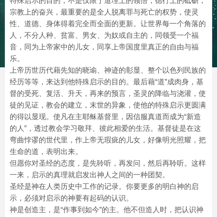
特殊启示的目的，不是仅限于道理上的领悟，德行上的砥砺，
宗教上的奋兴，最重要的是全人脱离罪与死亡的权势，使灵
性、道德、身体得着完全而全面的更新。让世界每一个角落的
人，不分人种、贫富、男女、为奴或自主的，同领受一个福
音，同为上帝家中的儿女，同享上帝国度里真正的自由与福
乐。
上帝历世历代藉先知的晓谕、神迹的彰显、整个以色列民族的
经历等等，来达到他特殊启示的目的。最后藉“道”成肉身，基
督的受死、复活、升天，再来的预言，圣灵的降临与浇灌，使
徒的见证，教会的建立，末世的异象，使他的特殊启示更圆满
的得以显现。使凡在主耶稣基督里，因信服真道而成为“新造
的人”，透过教会学习敬拜、彼此相爱的生活。基督徒是在这
弯曲悖谬的世代里，作上帝无瑕疵的儿女，好像明光照耀，把
生命的道，表明出来。
但愿你对圣经的态度，是先聆听，再发问，然后再聆听。这样
一来，启示的真理就启发出神人之间的一种团契。
圣经是神在人类历史中工作的记录。你要更多的明白神的启
示，必须对启示的神要有起码的认识。
神是创造主，是“作事到如今”的主。他不但造人时，把认识神