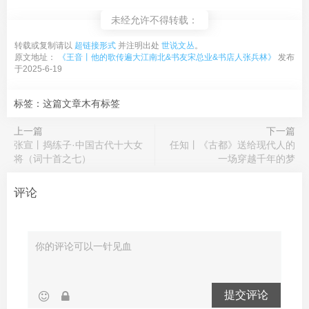
未经允许不得转载：
转载或复制请以
超链接形式
并注明出处
世说文丛
。
原文地址：
《王音丨他的歌传遍大江南北&书友宋总业&书店人张兵林》
发布
于2025-6-19
标签：这篇文章木有标签
上一篇
下一篇
张宣丨捣练子·中国古代十大女
任知丨《古都》送给现代人的
将（词十首之七）
一场穿越千年的梦
评论
提交评论