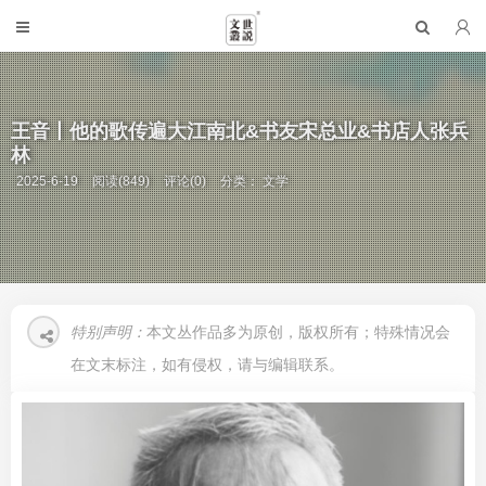
王音丨他的歌传遍大江南北&书友宋总业&书店人张兵
林
2025-6-19
阅读(849)
评论(0)
分类：
文学
特别声明：
本文丛作品多为原创，版权所有；特殊情况会
在文末标注，如有侵权，请与编辑联系。