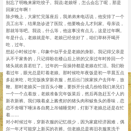
别忘了明晚来家吃饺子。我说:老娘呀，怎么会忘了呢，那是
回家过年啊！
除夕晚上，大家忙完落座后，我弟弟来电话说，他安排了一个
员工出车，结果急诊进了医院，他要晚会儿才到家。母亲说，
那就等等吧。我说，什么等，他这事没有点儿，这是过年啊。
年是什么，老娘就是年。老娘已经坐好了，咱们举杯开喝开
吃，过年。
想起小时候过年，印象中似乎全是老娘的身影。我记得父亲是
从不干家务的，只记得盼在楼山后上班的父亲过年时拎回一个
猪头就欢喜若狂了。过年的一应操持都是老娘在忙活。我们盼
着过年，眼光总是盯着老娘。那时候吃年夜饭是初一早晨五点
多起来吃，吃完饭换穿新衣服，然后出门挨家挨户去拜年，放
鞭。那时老娘买一挂百头小鞭，要拆开分成几份给我们弟兄们
一个一个点着放，老娘准备完年饭菜后，然后再急赶五个人的
新衣新裤。我们嗅着桌上酱煮好的猪头肉和鲅鱼头的香味，恋
恋不舍咽下唾沫各自爬上吊铺睡觉时，灯影下老娘总还是在忙
着……
对小时候过年，穿新衣服的记忆很少，因为家庭经济困难，偶
尔一年才可能穿上新买的衣裤。但老娘总是将旧衣服浆洗干