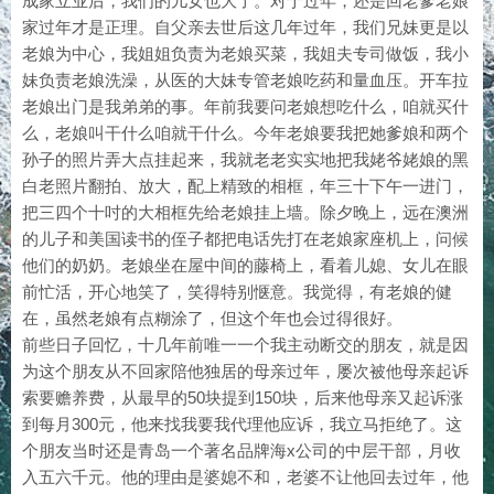
成家立业后，我们的儿女也大了。对于过年，还是回老爹老娘
家过年才是正理。自父亲去世后这几年过年，我们兄妹更是以
老娘为中心，我姐姐负责为老娘买菜，我姐夫专司做饭，我小
妹负责老娘洗澡，从医的大妹专管老娘吃药和量血压。开车拉
老娘出门是我弟弟的事。年前我要问老娘想吃什么，咱就买什
么，老娘叫干什么咱就干什么。今年老娘要我把她爹娘和两个
孙子的照片弄大点挂起来，我就老老实实地把我姥爷姥娘的黑
白老照片翻拍、放大，配上精致的相框，年三十下午一进门，
把三四个十吋的大相框先给老娘挂上墙。除夕晚上，远在澳洲
的儿子和美国读书的侄子都把电话先打在老娘家座机上，问候
他们的奶奶。老娘坐在屋中间的藤椅上，看着儿媳、女儿在眼
前忙活，开心地笑了，笑得特别惬意。我觉得，有老娘的健
在，虽然老娘有点糊涂了，但这个年也会过得很好。
前些日子回忆，十几年前唯一一个我主动断交的朋友，就是因
为这个朋友从不回家陪他独居的母亲过年，屡次被他母亲起诉
索要赡养费，从最早的50块提到150块，后来他母亲又起诉涨
到每月300元，他来找我要我代理他应诉，我立马拒绝了。这
个朋友当时还是青岛一个著名品牌海x公司的中层干部，月收
入五六千元。他的理由是婆媳不和，老婆不让他回去过年，他