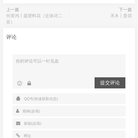
上一篇
下一篇
何美鸿丨题塑料花（近体诗二
禾木丨委屈
首）
评论
提交评论