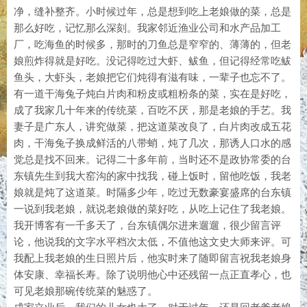
净，缝补整齐。小时候过年，总是想到吃上老娘做的菜，总是
那么好吃，记忆那么深刻。我家邻近渔业公司和水产品加工
厂，吃海鱼的时候多，那时的刀鱼总是窄窄的、薄薄的，但老
娘煎炸得就是好吃。没记得吃过大虾、鲅鱼，但记得经常吃鲅
鱼头，大虾头，老娘把它们炖得有滋有味，一辈子也忘不了。
有一道干海兔子炖白片肉和粉皮或粗粉条的菜，实在是好吃，
成了我家几十年来的传统菜，百吃不厌，那是老娘的手艺。我
妻子是广东人，讲究做菜，把这道菜改良了，白片肉改成五花
肉，干海兔子换成鲜活的八带蛸，炖了几次，那诱人口水的感
觉总是找不回来。记得二十多年前，当时还不是政协常委的台
东镇先生到我大窑沟的家中找我，碰上饭时，留他吃饭，我老
娘就是炖了这道菜。时隔多少年，吃过无数豪宴盛席的台东镇
一说到我老娘，就说老娘做的菜好吃，从吃上记住了我老娘。
我开博客有一千多天了，台东镇偶尔进来遛遛，很少留言评
论，他说我的文字水平档次太低，不值他这文史大师来评。可
我配上我老娘的生日照片后，他实时来了随即留言祝我老娘身
体安康、幸福长寿。除了说明他心中还残留一点正直孝心，也
可见老娘那碗传统菜的魅惑了。