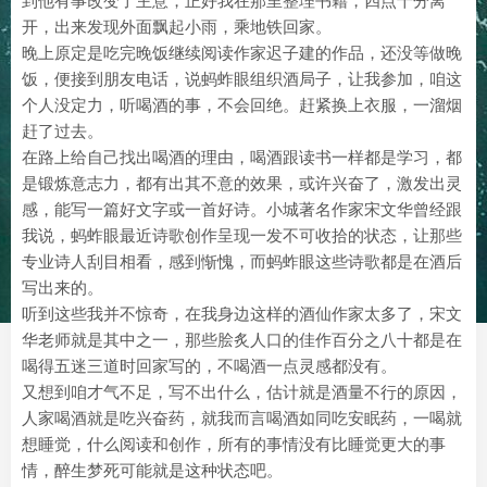
到他有事改变了主意，正好我在那里整理书籍，四点十分离
开，出来发现外面飘起小雨，乘地铁回家。
晚上原定是吃完晚饭继续阅读作家迟子建的作品，还没等做晚
饭，便接到朋友电话，说蚂蚱眼组织酒局子，让我参加，咱这
个人没定力，听喝酒的事，不会回绝。赶紧换上衣服，一溜烟
赶了过去。
在路上给自己找出喝酒的理由，喝酒跟读书一样都是学习，都
是锻炼意志力，都有出其不意的效果，或许兴奋了，激发出灵
感，能写一篇好文字或一首好诗。小城著名作家宋文华曾经跟
我说，蚂蚱眼最近诗歌创作呈现一发不可收拾的状态，让那些
专业诗人刮目相看，感到惭愧，而蚂蚱眼这些诗歌都是在酒后
写出来的。
听到这些我并不惊奇，在我身边这样的酒仙作家太多了，宋文
华老师就是其中之一，那些脍炙人口的佳作百分之八十都是在
喝得五迷三道时回家写的，不喝酒一点灵感都没有。
又想到咱才气不足，写不出什么，估计就是酒量不行的原因，
人家喝酒就是吃兴奋药，就我而言喝酒如同吃安眠药，一喝就
想睡觉，什么阅读和创作，所有的事情没有比睡觉更大的事
情，醉生梦死可能就是这种状态吧。