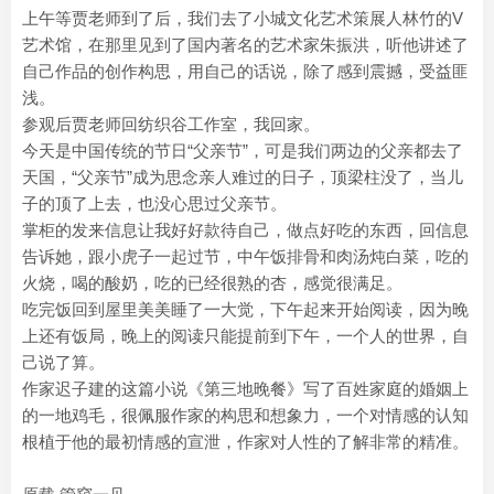
上午等贾老师到了后，我们去了小城文化艺术策展人林竹的V
艺术馆，在那里见到了国内著名的艺术家朱振洪，听他讲述了
自己作品的创作构思，用自己的话说，除了感到震撼，受益匪
浅。
参观后贾老师回纺织谷工作室，我回家。
今天是中国传统的节日“父亲节”，可是我们两边的父亲都去了
天国，“父亲节”成为思念亲人难过的日子，顶梁柱没了，当儿
子的顶了上去，也没心思过父亲节。
掌柜的发来信息让我好好款待自己，做点好吃的东西，回信息
告诉她，跟小虎子一起过节，中午饭排骨和肉汤炖白菜，吃的
火烧，喝的酸奶，吃的已经很熟的杏，感觉很满足。
吃完饭回到屋里美美睡了一大觉，下午起来开始阅读，因为晚
上还有饭局，晚上的阅读只能提前到下午，一个人的世界，自
己说了算。
作家迟子建的这篇小说《第三地晚餐》写了百姓家庭的婚姻上
的一地鸡毛，很佩服作家的构思和想象力，一个对情感的认知
根植于他的最初情感的宣泄，作家对人性的了解非常的精准。