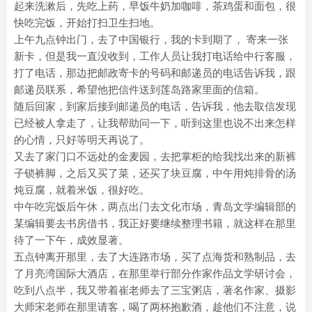
起来洗漱后，先吃上药，早饭牛奶加咖啡，茶鸡蛋和面包，很
快吃完饭，开始打扫卫生扫地。
上午九点钟出门，去了中国银行，我的卡到期了， 寄来一张
新卡，但是我一直没收到，工作人员让我打电话给中行客服，
打了电话，那边把邮政寄卡的号码和邮递员的电话告诉我，跟
邮递员联系，希望他把信件送到莲岛路家里面的信箱。
随后回家，到家后接到邮递员的电话，告诉我，他去取信发现
已经被人拿走了，让我帮助问一下，听到这里也说不出来怎样
的心情，只好等明天再说了。
又去了家门口不远处的金麦园，去把掌柜的给我找出来的新裤
子锁裤脚，之后又买了菜，还买了块豆腐，中午用炖排骨的汤
炖豆腐，就着米饭，很好吃。
中午吃完饭后午休，两点出门去文化市场，青岛文学编辑部的
某编辑要去书房借书，我正好要继续整理书籍，就这样在那里
待了一下午，成效显著。
五点钟离开那里，去了大连路市场，买了点海货和熟制品，去
了月亮湾国际大酒店，在那里举行部分作家作品文学研讨会，
吃到八点半，我又带着崔老师去了三宝粥店，著名作家、摄影
大师宋老师在那里请客，喝了两杯抱歉酒，趁他们不注意，说