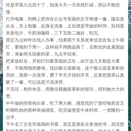
经是早晨六点四十了，知道今天一天依然忙碌，所以不敢怠
慢。
打开电脑，到网上把存在公众号里面的文字再缕一遍，随后发
出去，关上电脑，起身去洗漱，之后便是早饭的时间，煎鸡蛋
夹面包片、牛奶加咖啡，三下五除二做好，吃完。
原定九点钟外出找人办事，结果那个关系发来信息告知上午很
忙，要拖到下周一，这样就不用跑远路了，去附近的金麦园超
市，准备明天回家的菜，九点半回来。
把菜放好后，开始打扫家里面的卫生，由于这几天都是大雾
天，不能用拖把擦地，找出吸尘器吸地，这个吸尘器是掌柜的
买的，我第一次使用，费了半天才找到开关，总算把屋里认真
吸了一遍，可以说是汗流浃背。
干完活，稍作休息，用微信视频跟掌柜的报功，得到她大大的
赞。
中午做的排骨炖白菜，吃了两大碗，感觉找到了曾经物质贫乏
时期吃肉的那种幸福感觉。吃完饭便是午休时间，一觉睡到一
点半。
下午去了文化市场我的书屋，原定是朋友去拿借的书，却没想