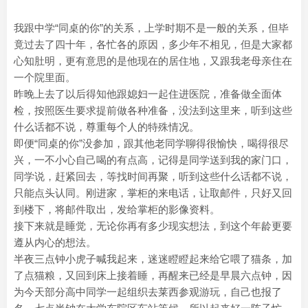
我跟中学“同桌的你”的关系，上学时期不是一般的关系，但毕
竟过去了四十年，各忙各的原因，多少年不相见，但是大家都
心知肚明，更有意思的是他现在的居住地，又跟我老母亲住在
一个院里面。
昨晚上去了以后得知他跟媳妇一起住进医院，准备做全面体
检，按照医生要求提前做各种准备，没法到这里来，听到这些
什么话都不说，尊重每个人的特殊情况。
即便“同桌的你”没参加，跟其他老同学聊得很愉快，喝得很尽
兴，一不小心自己喝的有点高，记得是同学送到我的家门口，
同学说，赶紧回去，等找时间再聚，听到这些什么话都不说，
只能点头认同。刚进家，掌柜的来电话，让取邮件，只好又回
到楼下，将邮件取出，发给掌柜的影像资料。
接下来就是睡觉，无论你再有多少现实想法，到这个年龄更要
遵从内心的想法。
半夜三点钟小虎子喊我起来，迷迷瞪瞪起来给它喂了猫条，加
了点猫粮，又回到床上接着睡，再醒来已经是早晨六点钟，因
为今天部分高中同学一起组织去莱西参观游玩，自己也报了