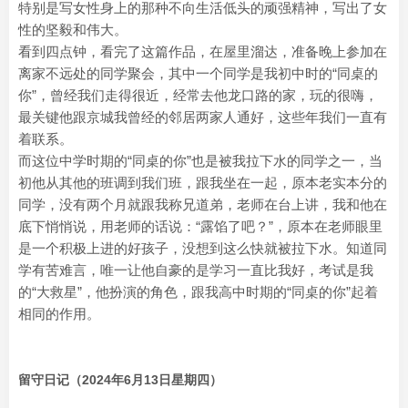
特别是写女性身上的那种不向生活低头的顽强精神，写出了女
性的坚毅和伟大。
看到四点钟，看完了这篇作品，在屋里溜达，准备晚上参加在
离家不远处的同学聚会，其中一个同学是我初中时的“同桌的
你”，曾经我们走得很近，经常去他龙口路的家，玩的很嗨，
最关键他跟京城我曾经的邻居两家人通好，这些年我们一直有
着联系。
而这位中学时期的“同桌的你”也是被我拉下水的同学之一，当
初他从其他的班调到我们班，跟我坐在一起，原本老实本分的
同学，没有两个月就跟我称兄道弟，老师在台上讲，我和他在
底下悄悄说，用老师的话说：“露馅了吧？”，原本在老师眼里
是一个积极上进的好孩子，没想到这么快就被拉下水。知道同
学有苦难言，唯一让他自豪的是学习一直比我好，考试是我
的“大救星”，他扮演的角色，跟我高中时期的“同桌的你”起着
相同的作用。
留守日记（2024年6月13日星期四）