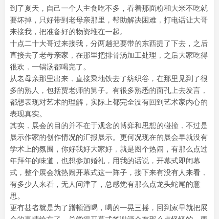
到了夏天，自己一个人主食吃不多，看着那面粉和大米不吃就
要坏掉，只好带到老母亲那里，帮助解决困难，打电话让大哥
来接我，把准备好的物资堆在一起。
十点二十大哥过来接我，分两趟把要带的东西提了下去，之后
直接去了老母亲家，在那里把排骨汤加工处理，之后大家吃得
很欢，一锅汤都喝完了。
从老母亲那里出来，直接乘地铁去了纺织谷，在那里见到了很
多的熟人，包括贾老师的舅子。有很多熟悉的面孔上去发言，
都想表现对艺术的理解，实际上都完全没有回到艺术家内心的
表现真实。
其实，展会的目的并不在于观念的博弈和思想的碰撞，不过是
展示作家的创作情况的汇报展示。更何况现在的展会早就没有
学术上的氛围，你好我好大家好，就是图个热闹，有那么点过
年拜年的味道，也想参加婚礼，用我的话说，开幕式即闭幕
式，整个展会就热闹开幕式这一阵子，接下来有没有人来看，
有多少人来看，无人问津了，总感觉有那么点龙头蛇尾的意
思。
更有甚者就是为了蹭顿酒喝，喝的一晃三摇，回到家早就把展