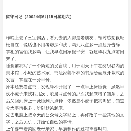
留守日记（20024年6月15日星期六）
昨晚上去了三宝粥店，看到去的人都是老朋友，顿时感觉很轻
松自在，说话也不用考虑深和浅，喝到八点多一点起身告辞，
掌柜的害怕我多喝，让我早点回家报平安，就这样我九点前回
来了。
睡觉前我写了一个简短的发言稿，用于明天下午在纺织谷内的
美术馆，小城的艺术家、书法家姜平林的书法绘画展开幕式的
发言，掌握在一分半钟。
原本还想看点书，发现睁不开眼了，十点半上床睡觉，虽然半
夜小虎子来找我几次，凌晨两点钟的那次我起来喂了猫条，之
后又回到床上一觉睡到六点钟，依然是小虎子把我叫醒，知道
今天事情很多，所以赶紧起来。
先去电脑上把今天的公众号文字贴上，再修改了一些其他的文
字，之后关机，开始忙自己的事情。
上午要带着菜回老母亲家，早晨制作的过程需要时间。