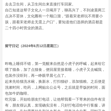
去去卫生间，从卫生间出来直接打车回家。
自己知道这帮子文化人一旦喝开了，聊高兴了，不到凌晨两三
点决不罢休，文化圈有一个顺口溜，“跟着宋老师玩不用要小
孩，跟着宋老师走无需上户口”，要知道他们选择的酒店都是
二十四小时营业的酒店。
留守日记（2024年6月12日星期三）
昨晚上睡得不错，第一觉醒来自然是小虎子的呼喊，起来给它
喂了猫条，加了点猫食，便回屋里接着睡，小虎子又去喊我，
也装作没听到，再一睁眼早晨七点了。
起来先给猫洗水碗，换新水，打扫猫砂，添加猫粮。之后便是
洗漱时间，吃药，上网贴出公众号，之后就是早饭的时间，面
包加牛奶咖啡。
吃完饭，开始给朋友打电话，让他帮我看一下寄来的信件有没
有，朋友很认真，发现确实没有，只好打电话给中行客服，讲