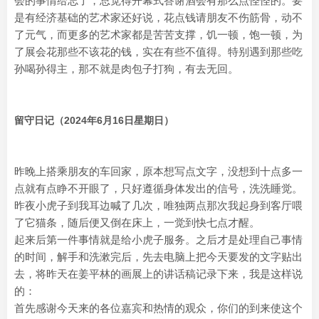
会的事情给忘了，总觉得开幕式答谢酒会有那么点怪怪的。要
是有经济基础的艺术家还好说，花点钱请朋友不伤筋骨，动不
了元气，而更多的艺术家都是苦苦支撑，饥一顿，饱一顿，为
了展会花那些不该花的钱，实在有些不值得。特别遇到那些吃
孙喝孙得主，那不就是肉包子打狗，有去无回。
留守日记（2024年6月16日星期日）
昨晚上搭乘朋友的车回家，原本想写点文字，没想到十点多一
点就有点睁不开眼了，只好遵循身体发出的信号，洗洗睡觉。
昨夜小虎子到我耳边喊了几次，唯独两点那次我起身到客厅喂
了它猫条，随后便又倒在床上，一觉到快七点才醒。
起来后第一件事情就是给小虎子服务。之后才是处理自己事情
的时间，解手和洗漱完后，先去电脑上把今天要发的文字贴出
去，将昨天在姜平林的画展上的讲话稿记录下来，我是这样说
的：
首先感谢今天来的各位嘉宾和热情的观众，你们的到来使这个