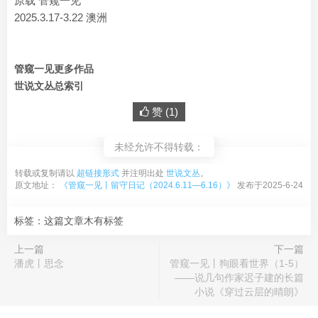
原载 管窥一见
2025.3.17-3.22 澳洲
管窥一见更多作品
世说文丛总索引
赞 (
1
)
未经允许不得转载：
转载或复制请以
超链接形式
并注明出处
世说文丛
。
原文地址：
《管窥一见丨留守日记（2024.6.11—6.16）》
发布于2025-6-24
标签：这篇文章木有标签
上一篇
下一篇
潘虎丨思念
管窥一见丨狗眼看世界（1-5）
——说几句作家迟子建的长篇
小说《穿过云层的晴朗》