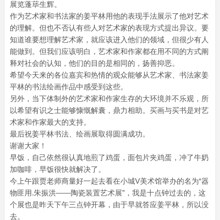
展览蓬荜生辉。
作为艺术家和书法家的姜平林用他的表现手法展示了他对艺术
的理解。但也不否认有些人对艺术家的表现方式提出异议。要
知道谁要想理解艺术家，就应该进入他们的领域，但很少有人
能做到。但我们应该明白，艺术家和作家都在用不同的方式阐
释对社会的认知，他们的目的是相同的，扬善抑恶。
希望今天来的各位嘉宾和热情的观众能够从艺术家、书法家姜
平林的书法绘画作品中感受到这些。
另外，当下体制外的艺术家和作家生存的大环境并不乐观，所
以希望有识之士能够慷慨解囊，鼎力相助。买画与买书是对艺
术家和作家最大的支持。
最后祝姜平林书法、绘画展取得圆满成功。
谢谢大家！
早饭，自己依然很认真地煎了鸡蛋，面包片夹鸡蛋，冲了牛奶
加咖啡，早饭很快就解决了。
今上午跟贾老师商量好一起去看在小城V美术馆举办的名为“器
物匪用.朱振洪——陶瓷装置艺术展”，我是十点钟过去的，这
个展也是昨天下午三点钟开幕，由于早就答应姜平林，所以没
去。