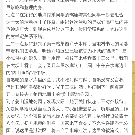
名，七点半钟在大学东院区车站等候，所以起来好一阵子忙，
早饭吃和整理内务。
七点半在定好的地点搭乘同学的驾座与其他同学一起去汇合，
这一天的活动拉开了序幕。组织这次活动的是我们高中班的某
位神通广大，到现在依然没退下来一位同学联系的，他跟这里
的村书记关系不错。
上午十点多钟赶到了第一站莱西产子水库，当地村书记的老婆
带着我们去参观，听她介绍这里已经被誉为小城的“西海”，是
小城供水的源头，整个水库一圈转下来将近四十三公里，我们
在大坝上看了一会，又开车围水库转了一圈。中午在水库边上
的“西山鱼馆”吃午饭。
自然吃的是水库里的鱼，我不吃河鲜海鲜，自然没有发言权，
但是其他同学都说好吃，喝了三瓶红酒，热闹到下午两点离
开，直接去了莱西地面上的“姜山湿地公园”。
到了姜山湿地公园，发现实际上处于关门状态，不对外接待，
又是同学给联系当地负责人，带我们进去参观，听那里的工作
人员说，这个项目是当地最大的某集团承建，从银行贷款四十
八个亿，初见规模的时候，国家来了命令，不允许兴建湿地公
园，说这里是泄洪区，将来产子水库泄洪，这里将被淹没。结