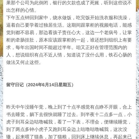
果那个公司为此倒闭，银行的欠款也成了死账，听到这些说不
出怎样的心情。
下午五点钟回到家中，烧水做饭，吃完饭开始洗衣服和洗澡，
逼着自己要学着过独居生活。这期间跟掌柜的视频电话，能感
觉到都不容易，那边看孩子责任心大，这边一个老病号，让掌
柜的牵肠挂肚，原本应该跟掌柜的一起，谁还想到组织上有要
求，每年出国时间不能超过半年。咱又正好在管理范围内的
人，想说组织有点不近人情，知道说了没什么用，铁石心肠的
做法又何止这些。
留守日记（2024年6月14日星期五）
昨天中午没睡午觉，晚上到了十点半感觉有点睁不开眼，合上
书去睡觉，躺下去很快就睡了过去。到半夜十二点多一点，小
虎子到耳朵边咕噜喊我，看了一下表，不理会，便继续睡觉，
到了两点多钟小虎子又跑到耳朵边上咕噜咕噜喊我，这次没
辙，起来喂了猫条，加了猫粮，回到床上继续休息，再起来已