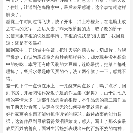
明情况，告知需要挂失和补办新卡，同意这个方案，同时又改
了住址，让送到莲岛路家中，最后表示感谢，这个事情就这样
解决了。
感觉上午时间过得飞快，烧了开水，冲上柠檬茶，在电脑上改
之前写的文字，之后又去了昨天改裤腿的店，取了改的裤子，
发信息跟掌柜的说这些事情，掌柜的说我是“潜力股”，我回复
道：还是有依靠好。
回到家中，开始做中午饭，把昨天买的藕去皮，切成片，放锅
里爆炒，自认为应该像之前炒的那样好吃，却发现并没有想象
中的好吃，幸亏还有昨天剩的大豆腐，连吃带扔，把菜全都处
理掉了，餐后水果是昨天买的杏，洗了两个尝了一下，感觉不
错。
差一刻下午一点倒在床上，一觉醒来两点多了，喝了点水，回
到书房，开始阅读作家迟子建的作品集《起舞》，由于乱七八
糟的事情太多，这部作品集看的很慢，本作品集的第二篇作品
看了两天没看完，决定今天无论如何要看完这篇作品。
好作家写的东西还能够抓住读者的眼球，叙述故事的能力超
强，这篇作品到最后看得我泪眼蒙眬，感人。写出了那么多最
底层百姓的善良，面对生活挫折表现出来的百折不挠的精神，