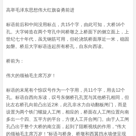
高举毛泽东思想伟大红旗奋勇前进
标语前后和中间没用标点，共15个字，由此可知，大桥16个
孔。大字铸造在两个穹孔中间桥墩之上桥面下的侧立面上，上
世纪七十年代，虽无钢筋可用，但砼浇筑桥面厚近一米，稳固
如磐。桥后大字标语连起所有桥孔，自东向西读。
桥前为：
伟大的领袖毛主席万岁！
标语的末尾有个惊叹号作为一个字用，共11个字，用去12个
孔。标语自西向东读，叹号东侧桥孔孔宽与其他桥孔相同，但
比左右桥孔向前凸出近2米，此孔非水力自动翻板闸门，而是
设置为两个铁门螺旋人工闸，相应的，桥面在人工闸位置向南
多出一个四、五平方的平台，方便人工开合闸门。由于人工闸
孔凸出于整个大桥的南立面，起到了阻断视线的作用，“伟大
的领袖毛主席万岁！”标语与桥身、桥墩和西翼挡水墙便呈现