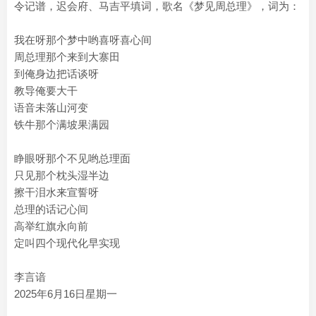
令记谱，迟会府、马吉平填词，歌名《梦见周总理》，词为：
我在呀那个梦中哟喜呀喜心间
周总理那个来到大寨田
到俺身边把话谈呀
教导俺要大干
语音未落山河变
铁牛那个满坡果满园
睁眼呀那个不见哟总理面
只见那个枕头湿半边
擦干泪水来宣誓呀
总理的话记心间
高举红旗永向前
定叫四个现代化早实现
李言谙
2025年6月16日星期一