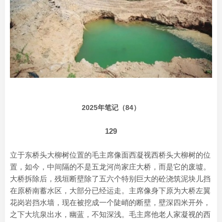
2025年笔记（84）
129
立于东桥头大柳树位置的毛主席像面西凝视西桥头大柳树的位
置，如今，中间隔的不是五龙河尚家庄大桥，而是它的废墟。
大桥拆除后，残垣断壁除了五六个特别巨大的砼浇筑泥块儿挡
在原桥南蓄水区，大部分已经运走。主席像身下原为大桥左翼
花岗岩挡水墙，现在被挖成一个陡峭的断壁，壁深四米开外，
之下大坑泉出水，幽蓝，不知深浅。毛主席他老人家凝视的西