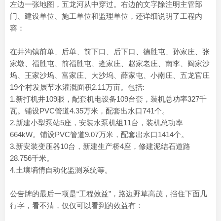
左边一张地图，五龙河从中穿过。右边的文字除注明主管部
门、建设单位、施工单位和监理单位，还详细说明了工程内
容：
在井沟镇前单、后单、前下口、后下口、德胜屯、孙家庄、张
家墩、福胜屯、前福胜屯、逄家庄、赵家老庄、南李、阎家沙
坞、王家沙坞、富家庄、大沙坞、薛家屯、小南庄、五龙官庄
19个村发展节水灌溉面积2.11万亩。包括:
1.新打机井109眼，配套机电设备109台套，装机总功率327千
瓦。铺设PVC管道4.35万米，配套出水口741个。
2.新建小型泵站5座，安装水泵机组11台，装机总功率
664kW。铺设PVC管道9.07万米，配套出水口1414个。
3.新安装变压器10台，新建生产桥4座，修建泥结石道路
28.756千米。
4.土壤墒情自动化监测系统等。
公告牌的最后一项是“工程效益”，路边野草高茂，挡住下面几
行字，看不清，仅仅可以看到的效益有：