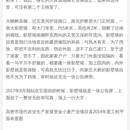
桥头了。我想，撞它的人应该感谢它舍身阻止，如果掉进河
里，可没有第二个王秩堂了。
大柳树东侧，过五龙河护堤路口，路北护桥房大门正对面，一
座大影壁墙，和大门等宽，约5米长，高也有2米，阻断了往南
的视线。影壁墙南侧即东西向的又宽又深的导流沟。影壁墙的
设置是我们当地老百姓建房修院的风俗，与风水有关，为了挡
煞，即把不吉利的东西，挡在外面，进不了自己家门，至于进
了谁家，管不了，因此家家户户，只要大门外面没阻隔的，看
着一马平川不舒服的，都要建一座影壁墙，加上院内的，内外
影壁就是双保险，可高枕无忧过日子。尚家庄大桥的影壁墙自
然不光为了挡煞，有时候还充当一块公告牌用。
2017年8月我站在它面前的时候，影壁墙就是一块公告牌，上
面挂了一整张无纺布写真，顶上一行大字：
高密市现代农业生产发展资金小麦产业项目县2014年度工程平
面布置图