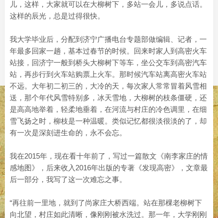
儿，这样，大家就可以在大柳树下，多站一会儿，多说点话。
这样的辰光，总是过得很快。
我大学毕业后，分配到济宁广播电台专题部做编辑、记者，一
年最多回家一趟，基本过春节的时候。回来时家人到高密火车
站接，回济宁一般到桥头大柳树下等车，坐公交车到高密汽车
站，再步行到火车站购票上火车。那时候汽车站离高密火车站
不远。大年初二初三的，大冷的天，每次家人常常冒着风雪相
送，那个年代风雪特别多，冰天雪地，大柳树的枝条僵硬，还
是高高地举着，轻柔地垂着，在河流与村庄的冷色调里，在细
雪飞扬之时，柳枝是一种温暖。类似记忆都很淡很淡的了，却
有一次是深刻进生命的，永不会忘。
我在2015年，现在看十年前了，写过一篇散文《南李家庄的情
感地图》，后来收入2016年出版的专著《发现高密》，文章最
后一部分，我写了这一次难忘之事。
“再往前一里地，就到了尚家庄大桥西端。站在那棵老柳树下
向北望，村庄如此清晰，像刚刚被水洗过。那一年，大学刚刚