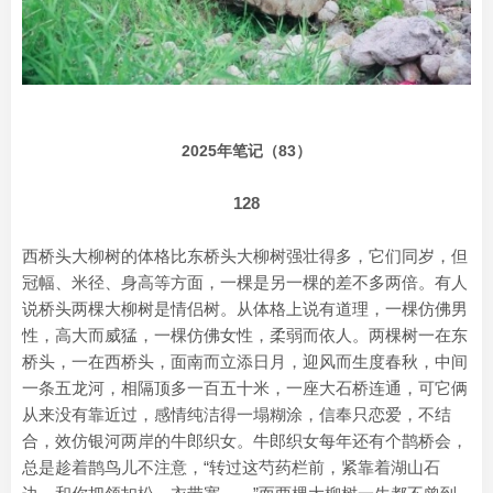
2025年笔记（83）
128
西桥头大柳树的体格比东桥头大柳树强壮得多，它们同岁，但
冠幅、米径、身高等方面，一棵是另一棵的差不多两倍。有人
说桥头两棵大柳树是情侣树。从体格上说有道理，一棵仿佛男
性，高大而威猛，一棵仿佛女性，柔弱而依人。两棵树一在东
桥头，一在西桥头，面南而立添日月，迎风而生度春秋，中间
一条五龙河，相隔顶多一百五十米，一座大石桥连通，可它俩
从来没有靠近过，感情纯洁得一塌糊涂，信奉只恋爱，不结
合，效仿银河两岸的牛郎织女。牛郎织女每年还有个鹊桥会，
总是趁着鹊鸟儿不注意，“转过这芍药栏前，紧靠着湖山石