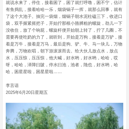
就说水来了，停住，接着困了，困了就打呼噜，困不宁，估计
有鱼捣乱，接着哈哈一乐，烟袋锅子一挥，就那么回事，就有
了这个大池子。抽完一袋烟，烟锅子朝水泥柱磕三下，收进口
袋，双手握紧摇把子，开始拧那根小胳膊粗的螺旋，劲儿一下
没收住，放了个响屁，螺旋杆便开始朝上转了，拧了几圈，不
需要再使吃奶的力了，就听到，开始是万狗，接着是万驴，接
着是万牛，接着是万马，最后是狗、驴、牛、马一块儿，万物
奔腾，万物欢唱，朝下游滚滚而去。给大伙儿放点水，放点
水，压压惊，压压惊，他大喊，好水哟，好水哟，哈哈，哎
呀，哈哈，泽障曰陂，停水曰池，池者，阤也，好水哟，哈
哈，困星星啦，困星星啦……
李言谙
2025年6月20日星期五