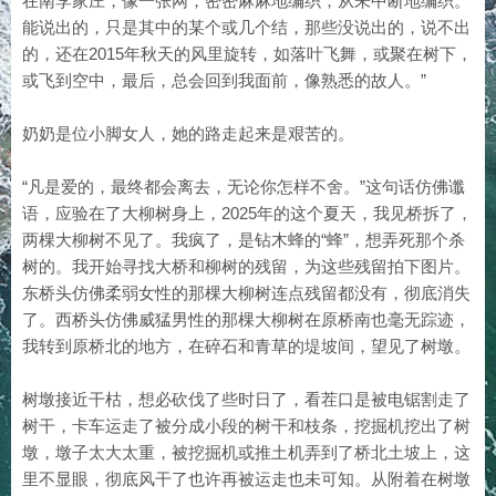
在南李家庄，像一张网，密密麻麻地编织，从未中断地编织。
能说出的，只是其中的某个或几个结，那些没说出的，说不出
的，还在2015年秋天的风里旋转，如落叶飞舞，或聚在树下，
或飞到空中，最后，总会回到我面前，像熟悉的故人。”
奶奶是位小脚女人，她的路走起来是艰苦的。
“凡是爱的，最终都会离去，无论你怎样不舍。”这句话仿佛谶
语，应验在了大柳树身上，2025年的这个夏天，我见桥拆了，
两棵大柳树不见了。我疯了，是钻木蜂的“蜂”，想弄死那个杀
树的。我开始寻找大桥和柳树的残留，为这些残留拍下图片。
东桥头仿佛柔弱女性的那棵大柳树连点残留都没有，彻底消失
了。西桥头仿佛威猛男性的那棵大柳树在原桥南也毫无踪迹，
我转到原桥北的地方，在碎石和青草的堤坡间，望见了树墩。
树墩接近干枯，想必砍伐了些时日了，看茬口是被电锯割走了
树干，卡车运走了被分成小段的树干和枝条，挖掘机挖出了树
墩，墩子太大太重，被挖掘机或推土机弄到了桥北土坡上，这
里不显眼，彻底风干了也许再被运走也未可知。从附着在树墩