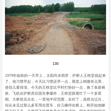
130
1979年临秋的一天早上，太阳尚未萌芽，护桥人王秩堂就起来
了。他习惯早起，今天比习惯还早一点，视觉上稍微有点黑，
使劲儿看得清。今天的王秩堂比平时打扮好一点，换了条新裤
衩。飞机在护桥房后面失事爆炸，王秩堂跟着忙了一个多星
期。大桥前后左右，一里地半径范围，全封了，虽然当过兵，
却从未见过那么多军用吉普车，好几辆停在桥上。刚开始他哆