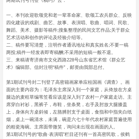
两期试刊号刊登《稿约》云：
一、本刊欢迎歌颂党和老一辈革命家、歌颂工农兵群众、反映
四化建设的戏剧、曲艺、故事、表演唱、歌曲、唱词、民歌、
舞蹈、美术、摄影等稿件;搜集整理的民间文艺作品;关于群众
艺术活动和创作的评论及经验介绍等。
二、稿件要写清楚，注明作者通讯地址和真实姓名;不要一稿
两投;稿件一经发表即寄稿酬;不采用的短稿一般不退。
三、来稿请寄济南市文化西路228号山东省艺术馆《群众艺
术》编辑部。信封注明“稿件”，邮资由我部总付。
第1期试刊号封二刊登了高密籍画家单应桂国画《调查》。画
面的主要内容为：毛泽东主席深入到一个家庭，从倚放在方桌
腿边的麦秸草编苇笠看应该是深入到了农村一户家庭走访。主
席穿白衬衫，黑裤子，布鞋，坐条凳，右手及肘放大腿膝盖
上，身体向方桌斜倾，左胳膊肘支于桌面，食指和中指夹白纸
烟，桌上一碗清水，未满，碗是六七十年代农村家庭普遍使用
的粗瓷海碗。主席面带微笑，询问未出现在画面的人。
第1期试刊号的“歌曲·表演唱”栏目还刊有一首高密民歌，侯鹤