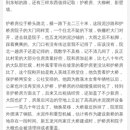
到东郇的路，还有三样东西值得记取：护桥房、大柳树、影壁
墙。
护桥房位于桥头路北，横一路下去二三十米，这段泥沙路和护
桥房院子的大门同样宽，一个往北不陡的下坡，铁栅栏大门对
开，进去就是院子，也五龙河的泥沙铺的，大雨之后不粘脚，
踩着爽爽的。大门口有没有传达室我不记得了，应该没有，院
北一趟房子还是记得的，我数学不及格，记不清几间了，反正
比村里的大部分住房质量好些，院和房加起来，比七八十年代
的大队部壮观，村外孤零零待在坡里的看护房更没法和护桥房
比了。这个院刚开始是救人英雄王秩堂住，他负责看护大桥，
保护桥闸安全，公社安排的。他因为救落水女青年牺牲以后，
公家也许没再安排人护桥，护桥房的功能慢慢就转化了，转到
非护桥房方面去了，后来又出租搞经营，还加盖了不少新房，
大院也扩了，房屋后河边的空地上立起了高高的水泥搅拌设备
——一晃几十年过去了。物换星移，大桥最近拆掉了，院里院
外摆满了钢筋、水泥件和重型机械，估计将作为建设新桥的基
地存在一段时间。新五龙河尚家庄大桥建成时，护桥房和院子
大概也会被清理掉或者重盖。