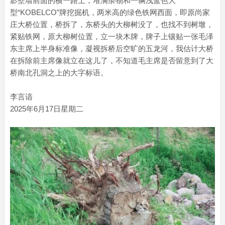
影壁墙前面的横一路上，堆满杂物和一辆浅蓝色大
型“KOBELCO”牌挖掘机，两米高的绿色铁网西面，即原尚家
庄大桥位置，桥拆了，东桥头的大柳树没了，也找不到树墩，
紧贴铁网，原大柳树位置，立一块木牌，牌子上镶贴一张毛泽
东主席上半身标准像，凝视拆桥后空旷的五龙河，我估计大桥
在拆除前主席像就立在这儿了，不知道毛主席是否留意到了大
桥南北孔洞之上的大字标语。
李言谙
2025年6月17日星期二