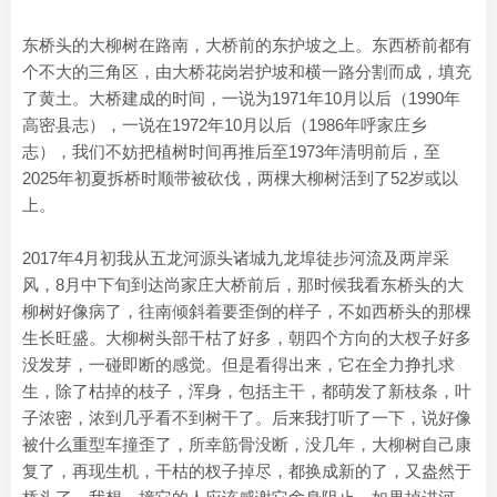
东桥头的大柳树在路南，大桥前的东护坡之上。东西桥前都有
个不大的三角区，由大桥花岗岩护坡和横一路分割而成，填充
了黄土。大桥建成的时间，一说为1971年10月以后（1990年
高密县志），一说在1972年10月以后（1986年呼家庄乡
志），我们不妨把植树时间再推后至1973年清明前后，至
2025年初夏拆桥时顺带被砍伐，两棵大柳树活到了52岁或以
上。
2017年4月初我从五龙河源头诸城九龙埠徒步河流及两岸采
风，8月中下旬到达尚家庄大桥前后，那时候我看东桥头的大
柳树好像病了，往南倾斜着要歪倒的样子，不如西桥头的那棵
生长旺盛。大柳树头部干枯了好多，朝四个方向的大杈子好多
没发芽，一碰即断的感觉。但是看得出来，它在全力挣扎求
生，除了枯掉的枝子，浑身，包括主干，都萌发了新枝条，叶
子浓密，浓到几乎看不到树干了。后来我打听了一下，说好像
被什么重型车撞歪了，所幸筋骨没断，没几年，大柳树自己康
复了，再现生机，干枯的杈子掉尽，都换成新的了，又盎然于