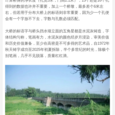
计算桥身的净长度（孔宽5米，门高2.1米），15个还是16个孔
得到的数据也许并不重要，加上一个桥墩，最多差个6米左
右，但若用于分布大桥上的标语则非常重要，因为少一个孔便
会有一个字放不下去，字数与孔数必须匹配。
大桥的标语字与桥头挡水墙立面的五角星都是水泥灰铸造，字
体结构匀称，笔画有力，水泥灰的颜色经岁月浸染，审美价值
和历史价值兼备，至少在高密是不可多得的艺术品，自1972年
秋天铸字成功至2025年初夏拆除，半个多世纪的时光，除极个
别笔画，几乎不见脱落，质量杠杠滴。