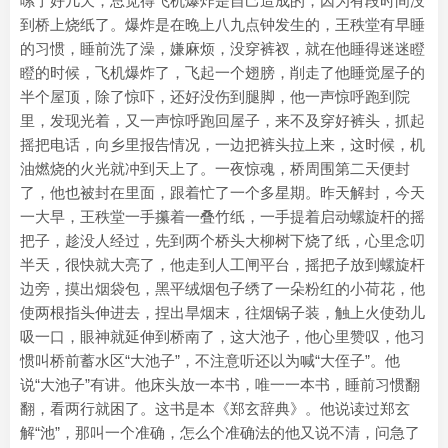
嗦了好几天，总觉得飞机爆炸是自己造成的，因为有段时间没
到桥上烧纸了。爆炸是在晚上八九点钟发生的，王秩堂有早睡
的习惯，睡前洗了澡，嫌麻烦，没穿裤衩，就在他睡得迷迷瞪
瞪的时候，飞机爆炸了，飞起一个翅膀，削走了他睡觉屋子的
半个屋顶，除了惊吓，还好没伤到腿脚，他一声惊呼跑到院
里，发现光着，又一声惊呼跑回屋子，来不及穿好裤头，抓起
摇把电话，向乡里报告情况，一边把裤头拉上来，这时候，机
油燃烧的火光就冲到天上了。一夜惊魂，桥周围第二天便封
了，他也被封在里面，跟着忙了一个多星期。昨天解封，今天
一大早，王秩堂一手攥着一叠竹纸，一手提着启动螺旋杆的摇
把子，趁没人经过，先到两个桥头大柳树下烧了纸，心里念叨
半天，很快就大亮了，他走到人工闸平台，摇把子放到螺旋杆
边旁，摸出烟袋包，黑平绒烟包子绣了一朵粉红的小荷花，他
使两根指头伸进去，捏出旱烟末，往烟锅子装，触上火使劲儿
吸一口，眼神就延伸到桥南了，这大池子，他心里赞叹，他习
惯叫桥前蓄水区“大池子”，不注意听还以为喊“大侄子”。他
说“大池子”有讲。他床头放一本书，唯一一本书，睡前习惯翻
翻，看两行就困了。这书是本《郑玄辞典》。他说读过郑玄
解“池”，那叫一个准确，怎么个准确法的他又说不清，问急了