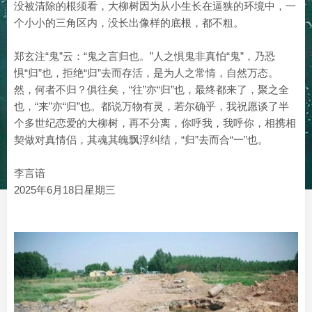
没被清除的根须看，大柳树因为从小生长在逼狭的环境中，一
个小小的三角区内，没长出像样的底根，都不粗。
郑玄注“鬼”云：“鬼之言归也。”人之惧鬼非真怕“鬼”，乃恐
惧“归”也，拒绝“归”去而存活，是为人之常情，自然万态。
然，何者不归？俱往矣，“往”亦“归”也，最终都来了，聚之全
也，“来”亦“归”也。都说万物有灵，若尔确乎，我祝愿谈了半
个多世纪恋爱的大柳树，再不分离，你呼我，我呼你，相携相
契做对真情侣，其魂其魄飘浮纠结，“归”去而合“一”也。
李言谙
2025年6月18日星期三