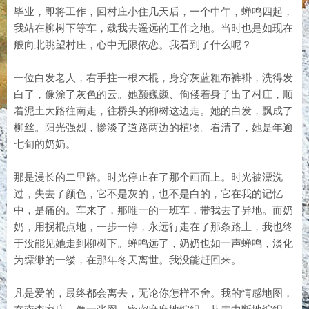
毕业，即将工作，回村庄小住几天后，一个中午，蝉鸣四起，
我站在柳树下等车，载我去遥远的工作之地。当时也是如现在
般向北眺望村庄，心中无限依恋。我看到了什么呢？
一位白发老人，右手拄一根木棍，身穿灰蓝粗布裤褂，洗得发
白了，像涂了灰色的云。她颤巍巍、佝偻着身子出了村庄，顺
着泥土大路往南走，往桥头的柳树这边走。她的白发，飘成了
柳丝。阳光强烈，惨淡了道路两边的植物。看清了，她是年逾
七旬的奶奶。
那是漫长的二里路。时光停止在了那个画面上。时光被漂洗
过，失去了颜色，它不是灰的，也不是白的，它在我的记忆
中，是痛的。车来了，那唯一的一班车，带我去了异地。而奶
奶，用拐棍点地，一步一停，永远行走在了那条路上，我也终
于没能见她走到柳树下。蝉鸣远了，奶奶也如一声蝉鸣，淡化
为缥缈的一缕，在那年冬天离世。我没能赶回来。
凡是爱的，最终都会离去，无论你怎样不舍。我的情感地图，