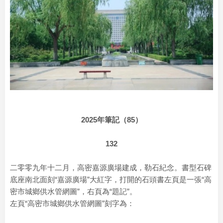
2025年筆記（85）
132
二零零九年十二月，高密嘉源廣場建成，勒石紀念。書型石碑
底座南北面刻“嘉源廣場”大紅字，打開的石頭書左頁是一張“高
密市城鄉供水管網圖”，右頁為“題記”。
左頁“高密市城鄉供水管網圖”刻字為：