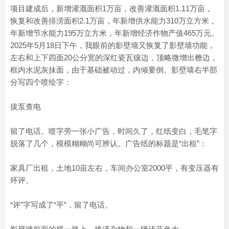
项目建成后，新增灌溉面积1万亩，改善灌溉面积1.11万亩，
恢复和改善排涝面积2.1万亩，年新增供水能力310万立方米，
年新增节水能力195万立方米，年新增经济作物产值465万元。
2025年5月18日下午，我眼前的影壁墙又恢复了影壁墙功能，
左右和上下四面20公分宽的深红瓷瓦镶边，顶略微增出檐边，
框内水泥灰抹面，由于基础被动过，内倾要倒。影壁墙右半部
分写四个喷绘字：
拔泵查电
留了电话。喷字旁一张小广告，时间久了，红纸变白，毛笔字
脱落了几个，模模糊糊尚可辨认。广告纸的标题是“出租”：
家具厂出租，土地10亩左右，车间办公室2000平，有变压器有
环评。
“评”字写成了“平”，留了电话。