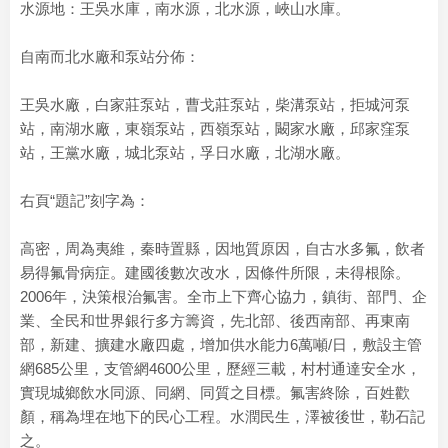
水源地：王吳水庫，南水源，北水源，峽山水庫。
自南而北水廠和泵站分佈：
王吳水廠，白家莊泵站，曹戈莊泵站，柴溝泵站，拒城河泵
站，南湖水廠，東嶺泵站，西嶺泵站，闞家水廠，邱家窪泵
站，王黨水廠，城北泵站，孚日水廠，北湖水廠。
右頁“題記”刻字為：
高密，周為夷維，秦時置縣，因地質原因，自古水多氟，飲者
易得氟骨病症。建國後數次改水，因條件所限，未得根除。
2006年，決策根治氟害。全市上下齊心協力，鎮街、部門、企
業、全民和世界銀行多方籌資，先北部、後西南部、再東南
部，新建、擴建水廠四處，增加供水能力6萬噸/日，敷設主管
網685公里，支管網4600公里，歷經三載，村村通達安全水，
實現城鄉飲水同源、同網、同質之目標。氟害終除，百姓歡
顏，稱為埋在地下的民心工程。水潤民生，澤被後世，勒石記
之。