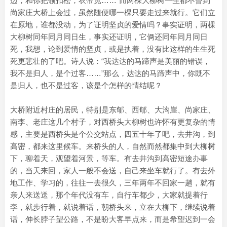
边，和你把领扣松，衣带宽……”而两棵大柳树一生都不曾到
尚家庄大桥上会过，虽然随便哪一棵只要走过来就行。它们立
在原地，谁都没动，为了证明坚贞的爱情吗？事实证明，两棵
大柳树同年同月同日生，事实还证明，它俩还同年同月同日
死，我想，论到爱情的坚贞，或是执着，没有比这样的生生死
死更悲壮的了吧。诗人说：“我达达的马蹄声是美丽的错误，
我不是归人，是个过客……”那么，达达的马蹄声中，你既不
是归人，也不是过客，该是个怎样的情结呢？
大桥附近村庄的居民，特别是东郇、西郇、大沟崖、尚家庄、
南李、老庄这几个村子，对西桥头大柳树也许怀有更复杂的情
感，主要是西桥头是个公交站点，四五十年了吧，去井沟，到
高密，都来这里候车。来桥头的人，自然而然都集中到大柳树
下，聊着天，观望着河景，等车。有去井沟到高密短途办事
的，当天来回，家人一般不会送，自己来坐车就行了。有去外
地工作、学习的，往往一去很久，三年两年不回家一趟，就有
亲人来送送，那个年代没有车，自行车都少，大家就提着行
李，就步行着，就说着话，朝桥头来，立在大柳下，继续说着
话，伸长脖子望公路，不是盼大客早点来，而是希望迟到一会