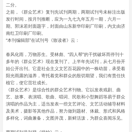
二分。
之前，《群众艺术》复刊先试刊两期，两期试刊号未标注出版
发行时间，按月刊推断，应为一九七九年五月一期，六月一
期。郭沫若封面题字，封面由山东新华印刷厂印刷，内文由济
南红卫印刷厂印刷。
“本刊编辑部”在试刊号《致读者》云：
春风化雨，万物苏生。受林彪、“四人帮”的干扰破坏而停刊十
多年的《群众艺术》现在复刊了。上半年先试刊，从七月份开
始公开出刊。它是社会主义文艺百花园中的一株幼苗，承受着
阳光雨露的滋养，寄托着党和群众的殷切期望，我们有责任扶
植它，使它茁壮成长。
《群众艺术》是综合性的群众艺术刊物。它以发表戏剧、曲
艺、故事、表演唱、歌曲、唱词、民歌和小型舞蹈等易于群众
演唱的作品为主，适当发表一些文艺评论、文艺活动辅导材料
及美术，摄影等其他作品，努力做到题材、体裁、形式和风格
多样化，词曲兼备，文图并茂，新鲜活泼，为群众喜闻乐见。