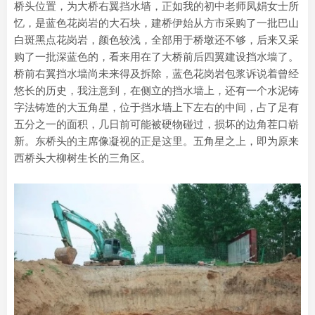
桥头位置，为大桥右翼挡水墙，正如我的初中老师凤娟女士所
忆，是蓝色花岗岩的大石块，建桥伊始从方市采购了一批巴山
白斑黑点花岗岩，颜色较浅，全部用于桥墩还不够，后来又采
购了一批深蓝色的，看来用在了大桥前后四翼建设挡水墙了。
桥前右翼挡水墙尚未来得及拆除，蓝色花岗岩包浆诉说着曾经
悠长的历史，我注意到，在侧立的挡水墙上，还有一个水泥铸
字法铸造的大五角星，位于挡水墙上下左右的中间，占了足有
五分之一的面积，几日前可能被硬物碰过，损坏的边角茬口崭
新。东桥头的主席像凝视的正是这里。五角星之上，即为原来
西桥头大柳树生长的三角区。