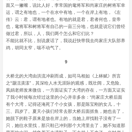
面又一撇嘴，说比人好，李常国的鼋将军和尚家庄的树将军幸
运，谓之有地也，一个在水中有地，一个在岸上有地，《左
传》云：君，谓有地者也。有地的就是君，君者何也，皇帝
也，鼋将军和树将军有自己的一亩三分地，也就是说它们曾经
做过君，所以，人，我们两个怎么和它们比？
不能比就不比，别说废话了，我说赶快带我去尚家庄大队部养
鸡，胡同太窄，喘不动气了。
9
大桥北的大湾由洪流冲刷而成，如司马相如《上林赋》所言
之“灏溔潢漾”，其深给人水无涯际的观感，既壮阔，又危险。
凤娟老师发来微信，一方面证实了大湾的存在，一方面又证实
了我小时候每次经过这里的小心并非多余：“尚家庄大桥后面
有个大湾，记得还淹死了个小女孩，那是陈宝刚的女儿，十
三、四岁了。夏天小孩们经常去那大桥后面抓鱼，她也去了，
她脱下的鞋子原来是放在岸上的，当她上岸找鞋子没有了一
只，她往水里找，那只鞋已冲到那个大湾里去了，她不知道那