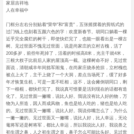
家居吉祥地
人在幸福中
门框分左右分别贴着“荣华”和“富贵”，五张摇摆着的剪纸式的
过门钱上也刻着五颜六色的字：欢度新春节。胡同口躺着一棵
近乎完全腐烂的树干，即使快烂完了，也能一眼看出是一棵古
树。见过世面不愧见过世面，说是尚家庄的立村古槐，活了
200多岁，前些年死掉了，活着的时候高8米，光主干就4米，
三根大杈子比前后人家的屋顶高一截。这棵树命不好，见过世
面说，清朝咸丰年间捻军闹鬼，在尚家庄烧杀抢掠，立村槐也
被点上火了，主干上烧了一个大洞，差点当场死了，缓了好多
年才恢复生机，可是一直不旺相，这不，这会瘫倒胡同口，剩
下一根棍，都快烂完了。我说真可惜要是活到现在的话都有造
化了。见过世面一撇嘴，说比人好。我说没有比人好的物，万
物为人所造，因人而成风物，鱼也是给人吃的，猪也是给人吃
的。见过世面又一撇嘴，说比人好。我说你嘴怎么了，为什么
一撇一撇的。见过世面又一撇嘴，说比人好，比人幸运，无论
鼋将军还是树将军，都比人幸运，所以我说比人好。我说兽之
初生谓之鼻，人之初生谓之首，鼻子怎么可能比头好。见过世