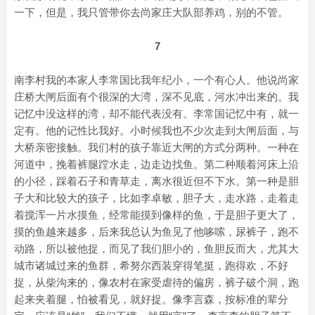
一下，但是，我只管带你去尚家庄大队部养鸡，别的不管。
7
南李村我的本家人李常国比我年纪小，一个有心人。他说尚家
庄桥大闸后面有个很深的大湾，深不见底，河水冲出来的。我
记忆中没这样的湾，却不能代表没有。李常国记忆中有，就一
定有。他的记性比我好。小时候我也不少次走到大闸后面，与
大桥亲密接触。我们村的孩子靠近大闸的方式分两种。一种在
河道中，挽着裤腿蹚水走，边走边找鱼。第二种顺着河床上沿
的小径，踩着石子和青草走，离水很近但不下水。第一种是胆
子大和比较大的孩子，比如李卓敏，胆子大，走水路，走着走
着搅浑一片水摸鱼，经常能摸到像样的鱼，于是胆子更大了，
摸的鱼越来越多，后来我总认为鱼见了他哆嗦，尿裤子，跑不
动路，所以被他捉，而见了我们胆小的，鱼胆反而大，尤其大
城市诸城过来的鱼群，希努尔西装穿得笔挺，跑得欢，不好
捉，从柴沟来的，像农村在家受虐待的偏房，裤子破个洞，跑
起来夹着腿，怕被看见，就好捉。像李言森，按标准的辈分