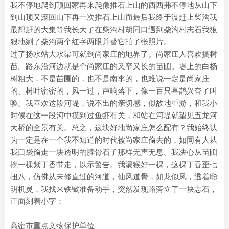
我不停地爬到顶回家再来爬像推石上山的西西弗不停地从山下
到山顶又滚回山下再一次推石上山而最后我终于没赶上柴沟我
最想赶的大集等我长大了在柴沟村胡同口遇到柴沟村志石我狠
狠地剜了柴沟两个红字两眼并替它拍了张照片。
过了扬水站大水渠可就到尚家庄的地界了。尚家庄人喜欢搞树
苗。路东沿河边就是个尚家庄的又窄又长的苗圃。堤上的白杨
树粗大，不是苗圃的，也不是南李的，也难说一定是尚家庄
的。树叶密密的，风一过，声响落下，像一百只喜鹊兴奋了叫
唤。我喜欢这段河堤，说不出的亲切感，似故地重游，和我小
时候在这一段河中摸到过鱼虾有关，和站在河堤就望见五龙河
大桥的全景有关。总之，这块好地尚家庄怎么配有？我始终认
为一定是在一个我不知道的时代被尚家庄偷去的，如同有人从
我口袋偷走一块透明的脖骨石子那样无声无息。我决心从苗圃
挖一棵紫丁香带走，以示警告。我漏猴好一棵，这棵丁香歪七
扭八，仿佛从未修直过的河道，仙风道骨，如龙似凤，透着聪
明机灵，我找来铁锨准备动手，突然发现路旁立了一块志石，
正面刻着小字：
高密市重点文物保护单位