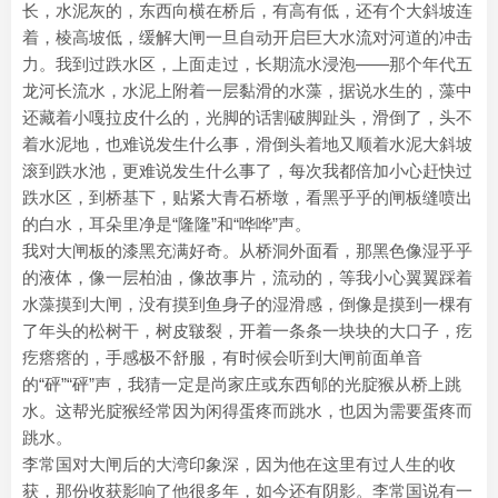
长，水泥灰的，东西向横在桥后，有高有低，还有个大斜坡连
着，棱高坡低，缓解大闸一旦自动开启巨大水流对河道的冲击
力。我到过跌水区，上面走过，长期流水浸泡——那个年代五
龙河长流水，水泥上附着一层黏滑的水藻，据说水生的，藻中
还藏着小嘎拉皮什么的，光脚的话割破脚趾头，滑倒了，头不
着水泥地，也难说发生什么事，滑倒头着地又顺着水泥大斜坡
滚到跌水池，更难说发生什么事了，每次我都倍加小心赶快过
跌水区，到桥基下，贴紧大青石桥墩，看黑乎乎的闸板缝喷出
的白水，耳朵里净是“隆隆”和“哗哗”声。
我对大闸板的漆黑充满好奇。从桥洞外面看，那黑色像湿乎乎
的液体，像一层柏油，像故事片，流动的，等我小心翼翼踩着
水藻摸到大闸，没有摸到鱼身子的湿滑感，倒像是摸到一棵有
了年头的松树干，树皮皲裂，开着一条条一块块的大口子，疙
疙瘩瘩的，手感极不舒服，有时候会听到大闸前面单音
的“砰”“砰”声，我猜一定是尚家庄或东西郇的光腚猴从桥上跳
水。这帮光腚猴经常因为闲得蛋疼而跳水，也因为需要蛋疼而
跳水。
李常国对大闸后的大湾印象深，因为他在这里有过人生的收
获，那份收获影响了他很多年，如今还有阴影。李常国说有一