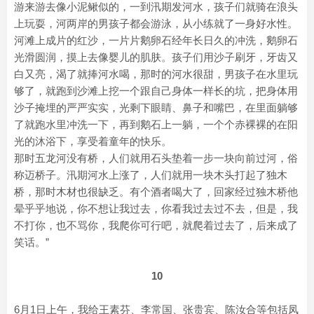
游来游去像小泥鳅似的，一到汛期发河水，孩子们就骑在浪头
上玩耍，河两岸的男孩子都会游泳，从小练就了一身好水性。
河滩上成片的红沙，一片片鹅卵石经年长日久的冲洗，鹅卵石
光滑圆润，摸上去像婴儿的肌肤。孩子们用沙子刷牙，牙齿又
白又亮，渴了就捧河水喝，那时的河水很甜，男孩子在水里玩
够了，就跑到沙滩上挖一个跟自己身体一样长的坑，把身体用
沙子掩埋的严严实实，光剩下眼睛、鼻子和嘴巴，在里面躺够
了就跑水里冲洗一下，再到鹅石上一躺，一个个赤裸裸的在阳
光的沐浴下，享受着童年的快乐。
那时五龙河没有桥，人们就用石头垫着一步一块向前过河，俗
称迈桥子。汛期河水上涨了，人们就用一块木头打起了独木
桥，那时木材也很缺乏。有个酒者喝大了，回家经过独木桥他
晕乎乎地说，你不想让我过去，你看我过去过不去，但是，我
不打你，也不骂你，我爬你可行吧，就爬着过去了，后来成了
笑话。”
10
6月1日上午，我给王素芬、李常国、张贵宾、陈汝合等包括凤