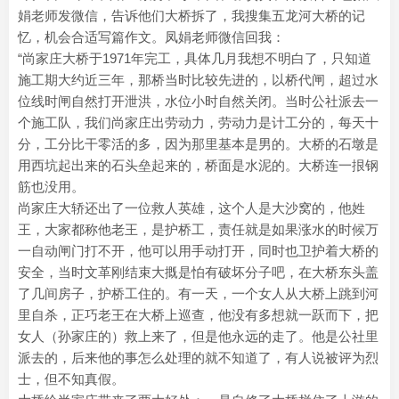
娟老师发微信，告诉他们大桥拆了，我搜集五龙河大桥的记
忆，机会合适写篇作文。凤娟老师微信回我：
“尚家庄大桥于1971年完工，具体几月我想不明白了，只知道
施工期大约近三年，那桥当时比较先进的，以桥代闸，超过水
位线时闸自然打开泄洪，水位小时自然关闭。当时公社派去一
个施工队，我们尚家庄出劳动力，劳动力是计工分的，每天十
分，工分比干零活的多，因为那里基本是男的。大桥的石墩是
用西坑起出来的石头垒起来的，桥面是水泥的。大桥连一拫钢
筋也没用。
尚家庄大轿还出了一位救人英雄，这个人是大沙窝的，他姓
王，大家都称他老王，是护桥工，责任就是如果涨水的时候万
一自动闸门打不开，他可以用手动打开，同时也卫护着大桥的
安全，当时文革刚结束大摡是怕有破坏分子吧，在大桥东头盖
了几间房子，护桥工住的。有一天，一个女人从大桥上跳到河
里自杀，正巧老王在大桥上巡查，他没有多想就一跃而下，把
女人（孙家庄的）救上来了，但是他永远的走了。他是公社里
派去的，后来他的事怎么处理的就不知道了，有人说被评为烈
士，但不知真假。