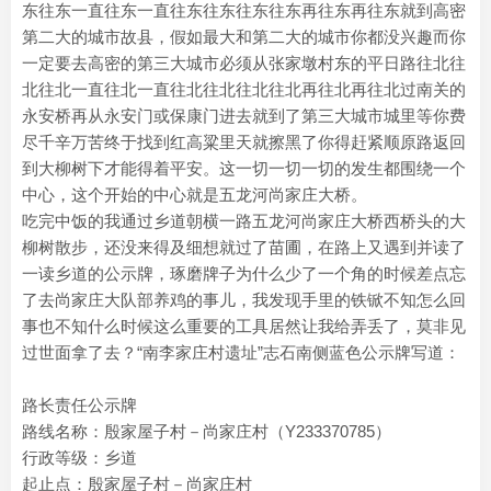
东往东一直往东一直往东往东往东往东再往东再往东就到高密
第二大的城市故县，假如最大和第二大的城市你都没兴趣而你
一定要去高密的第三大城市必须从张家墩村东的平日路往北往
北往北一直往北一直往北往北往北往北再往北再往北过南关的
永安桥再从永安门或保康门进去就到了第三大城市城里等你费
尽千辛万苦终于找到红高粱里天就擦黑了你得赶紧顺原路返回
到大柳树下才能得着平安。这一切一切一切的发生都围绕一个
中心，这个开始的中心就是五龙河尚家庄大桥。
吃完中饭的我通过乡道朝横一路五龙河尚家庄大桥西桥头的大
柳树散步，还没来得及细想就过了苗圃，在路上又遇到并读了
一读乡道的公示牌，琢磨牌子为什么少了一个角的时候差点忘
了去尚家庄大队部养鸡的事儿，我发现手里的铁锨不知怎么回
事也不知什么时候这么重要的工具居然让我给弄丢了，莫非见
过世面拿了去？“南李家庄村遗址”志石南侧蓝色公示牌写道：
路长责任公示牌
路线名称：殷家屋子村－尚家庄村（Y233370785）
行政等级：乡道
起止点：殷家屋子村－尚家庄村