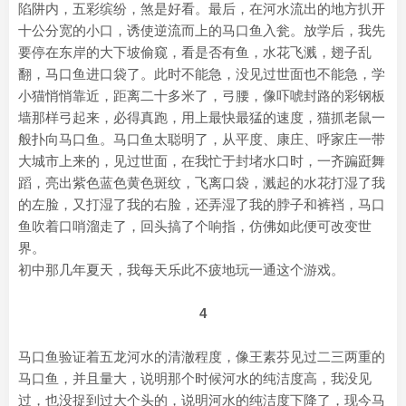
陷阱内，五彩缤纷，煞是好看。最后，在河水流出的地方扒开
十公分宽的小口，诱使逆流而上的马口鱼入瓮。放学后，我先
要停在东岸的大下坡偷窥，看是否有鱼，水花飞溅，翅子乱
翻，马口鱼进口袋了。此时不能急，没见过世面也不能急，学
小猫悄悄靠近，距离二十多米了，弓腰，像吓唬封路的彩钢板
墙那样弓起来，必得真跑，用上最快最猛的速度，猫抓老鼠一
般扑向马口鱼。马口鱼太聪明了，从平度、康庄、呼家庄一带
大城市上来的，见过世面，在我忙于封堵水口时，一齐蹁跹舞
蹈，亮出紫色蓝色黄色斑纹，飞离口袋，溅起的水花打湿了我
的左脸，又打湿了我的右脸，还弄湿了我的脖子和裤裆，马口
鱼吹着口哨溜走了，回头搞了个响指，仿佛如此便可改变世
界。
初中那几年夏天，我每天乐此不疲地玩一通这个游戏。
4
马口鱼验证着五龙河水的清澈程度，像王素芬见过二三两重的
马口鱼，并且量大，说明那个时候河水的纯洁度高，我没见
过，也没捉到过大个头的，说明河水的纯洁度下降了，现今马