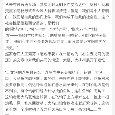
从未有过言语互动，其实无时无刻不在交流之中，这种互动和
交流的隐秘形式至今没人解释得清楚，但是，我们每个人都明
白，我们是彼此的形而上学，我们构成了彼此的社会性。这个
社会性是隐蔽而含蓄的，是我们
的“隈”与“旷”，“邻”与“舍”，“池”与“泽”，“蝶恋花”与“竹枝
词”——“唱到竹枝声咽处，寒猿闇鸟一时啼”。列维-施特劳斯
道：“他们心中并不是要发现新世界，而只是要证实旧世界的
历史。”
赵家老庄人王素芬（笔名枣花）在一篇名为《村东五龙河的变
迁》的文章中对我们共同的河流、大桥、大柳树展开了追忆：
“五龙河的浮鱼最有名，浮鱼当中有尖嘴鲢子、花翅、大马
口，大马鱼的肉很嫩，嫩的钓上来摔在岸上能摔断。浮鱼对水
质要求很高，钓这种鱼必须在急水流子里钓，在别的地方是钓
不到的。有个钓者用缝衣针做成的鱼钩，这种鱼钩叫飞钩子，
这钓者用大马苍蝇当钓饵，在飞钩子上方半米左右，拴上一根
鸡毛，风一刮来回摆动，大马口怕食物溜走就赶紧咬钩，这钓
者不到一个小时钓了五六斤大马口鱼，每一条大约二三两