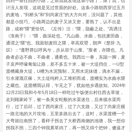
回到一条往西的小路，之前我就发现这条小路了，除了我，估
计没人发现，这就是见过世面的好处。这条小路朝西穿过五月
的麦地，“到桥头”和“到尚家庄”的大方向对，没问题了，其他
都是小技巧。小路两边的麦子又浓又密，要熟了，认不出是
路，或称“隈”更恰切。《左传》注：“隈，隐蔽之处。”高诱注
《淮南子》：“隈，曲深处也。”凡山曲、水曲，包括麦田曲，
通谓之“隈”也。我面朝麦田之隈，举高双臂，朗声《楚辞·九
叹》：“遵野莽以呼风兮，步从容于山廋。”廋者，亦隈也。凡
曲者必达不曲，不曲者，通衢也。我西出一拳，东踹一脚，麦
子哀声呼嚎匍匐让路，差不多五十米，被一大堤挡住，一U型
渡槽藏身大堤，U槽为水泥预制，又用水泥抹缝，滴水不漏，
引水灌溉庄稼，大土堤纯粹人工堆积而成，渡槽实为水曲水隈
之藏也。这渡槽我认得，乍见之下，犹如他乡遇故知。2024年
12月23日我和今年5月18日一样吃过午饭便出村往西去草坡，
走到顾家岭下，被一条美女蛇般的水渠迷住，后来循水渠而
行，过了后邱，过了西尚家庄，过了六支路，又过了尚家庄横
一路北地的大片坟地，五里多路出去了，这时，水渠渡槽一个
大弯就往南拐了，看样子拐去了大桥西南侧的池塘，我一想你
拐我不拐，三四个钟我累草鸡了，再一拐又得个把钟，傻逼才