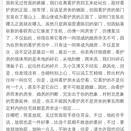
我和见过世面的裤腿，我们在离看护房四五米处站住，面对看
护房的正面，按常理，应该是房舍的侧面，但因看护房的柴门
安装在了屋山上，屋山便成为看护房的正面了，说明门安装在
哪儿正面就在哪儿。虽然只是两扇普通陈旧的柴门，但因贴着
崭新的春联而让它焕发了生机，仿佛一间房舍了，仿佛复活
了，不仅如此，你现在将它看作一间现成的婚房亦无不可，因
为在所有的看护房当中，只有这一间将成为婚房，不仅是首
次，说不定还是最后一间，最后一次。你若再仔细观察，看护
房的墙体用的是本地的碎石，从地到檐，两米高，我们叫碎石
薄板子石，起坑炸石的碎片，又小又薄又不结实，易风化，但
是，你发现没有，垒砌特别上心，可以说工艺精细，胜出村内
任何一间住宅，但是，这间看护房永远空着，它看护的不是任
何一个人，甚至不是它自己，更不可能是婚姻，因此，由看护
房而来的房舍、婚房的判断，完全出于你的想象，对村北意象
的荒唐延伸。但是，你又不能因为看护房不是房舍的事实而断
定村内的住宅就都是房舍这一假定……
住嘴吧，简直放屁。见过世面双手捂住耳朵。不过，他松开手
说，放屁也是一件好事，比连个屁都不敢放的要好，不过，要
放就放响屁，放响一点儿，不响太臭，但是，请允许我也但试