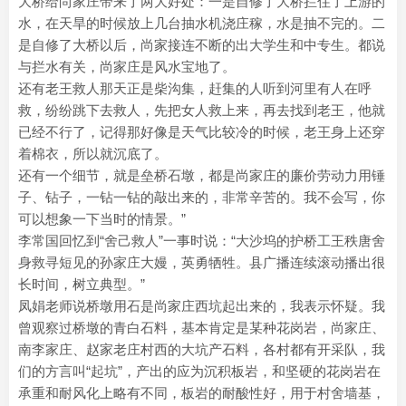
大桥给尚家庄带来了两大好处：一是自修了大桥拦住了上游的
水，在天旱的时候放上几台抽水机浇庄稼，水是抽不完的。二
是自修了大桥以后，尚家接连不断的出大学生和中专生。都说
与拦水有关，尚家庄是风水宝地了。
还有老王救人那天正是柴沟集，赶集的人听到河里有人在呼
救，纷纷跳下去救人，先把女人救上来，再去找到老王，他就
已经不行了，记得那好像是天气比较冷的时候，老王身上还穿
着棉衣，所以就沉底了。
还有一个细节，就是垒桥石墩，都是尚家庄的廉价劳动力用锤
子、钻子，一钻一钻的敲出来的，非常辛苦的。我不会写，你
可以想象一下当时的情景。”
李常国回忆到“舍己救人”一事时说：“大沙坞的护桥工王秩唐舍
身救寻短见的孙家庄大嫚，英勇牺牲。县广播连续滚动播出很
长时间，树立典型。”
凤娟老师说桥墩用石是尚家庄西坑起出来的，我表示怀疑。我
曾观察过桥墩的青白石料，基本肯定是某种花岗岩，尚家庄、
南李家庄、赵家老庄村西的大坑产石料，各村都有开采队，我
们的方言叫“起坑”，产出的应为沉积板岩，和坚硬的花岗岩在
承重和耐风化上略有不同，板岩的耐酸性好，用于村舍墙基，