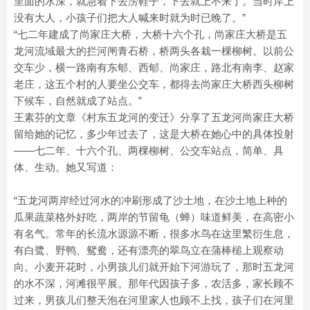
里面的水深，就急着下去涝鞋子，下去就上不来了。当时岸上
没有大人，小孩子们把大人喊来时就为时已晚了。”
“七二年建成了尚家庄大桥，大桥十六个孔，尚家庄大桥是五
龙河流域最大的拦河闸青石桥，桥两头各栽一棵柳树。以前公
交车少，横一路南有东郇、西郇、尚家庄，路北有南李、赵家
老庄，这五个村的人要坐公交车，都得去尚家庄大桥西头柳树
下候车，自然就成了站点。”
王素芬的文章《村东五龙河的变迁》分享了五龙河尚家庄大桥
留给她的记忆，多少年过去了，这是大桥在她心中的具体投射
——七二年、十六个孔、两棵柳树、公交车站点，简单、具
体、生动。她又写道：
“五龙河两岸经过河水的冲刷形成了沙土地，在沙土地上种的
瓜果蔬菜格外好吃，两岸的节留龟（蝉）味道鲜美，在高密小
有名气。常年的长流水源源不断，很多水鸟在这里繁衍生息，
有白鹭、野鸭、鸳鸯，还有漂亮的翠鸟立在蒲棒槌上观察动
向。小麦开花时，小男孩儿们就开始下河游玩了，那时五龙河
的水不深，河滩很平展。那年代因孩子多，农活多，家长顾不
过来，男孩儿们整天泡在河里家人也顾不上找，孩子们在河里