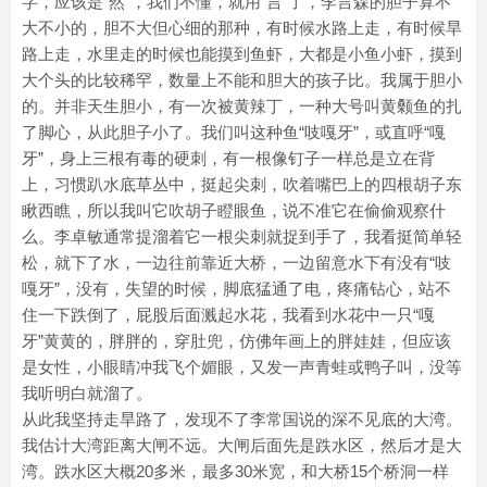
字，应该是“然”，我们不懂，就用“言”了，李言森的胆子算不
大不小的，胆不大但心细的那种，有时候水路上走，有时候旱
路上走，水里走的时候也能摸到鱼虾，大都是小鱼小虾，摸到
大个头的比较稀罕，数量上不能和胆大的孩子比。我属于胆小
的。并非天生胆小，有一次被黄辣丁，一种大号叫黄颡鱼的扎
了脚心，从此胆子小了。我们叫这种鱼“吱嘎牙”，或直呼“嘎
牙”，身上三根有毒的硬刺，有一根像钉子一样总是立在背
上，习惯趴水底草丛中，挺起尖刺，吹着嘴巴上的四根胡子东
瞅西瞧，所以我叫它吹胡子瞪眼鱼，说不准它在偷偷观察什
么。李卓敏通常提溜着它一根尖刺就捉到手了，我看挺简单轻
松，就下了水，一边往前靠近大桥，一边留意水下有没有“吱
嘎牙”，没有，失望的时候，脚底猛通了电，疼痛钻心，站不
住一下跌倒了，屁股后面溅起水花，我看到水花中一只“嘎
牙”黄黄的，胖胖的，穿肚兜，仿佛年画上的胖娃娃，但应该
是女性，小眼睛冲我飞个媚眼，又发一声青蛙或鸭子叫，没等
我听明白就溜了。
从此我坚持走旱路了，发现不了李常国说的深不见底的大湾。
我估计大湾距离大闸不远。大闸后面先是跌水区，然后才是大
湾。跌水区大概20多米，最多30米宽，和大桥15个桥洞一样