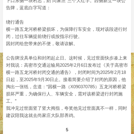
下口东侧一块村志，刻“尚家庄”三个大红字。西侧新立一块公
告牌，蓝底白字写道：
绕行通告
横一路五龙河桥桥梁损坏，为保障行车安全，现对该段进行封
闭，过往车辆提前绕行或按指示行驶。
因封闭给您带来的不便，敬请谅解。
公告牌没具单位和封闭起止日。这时候，见过世面快步凑上来
对我说：高密市交通运输局2025年2月6日发布过《关于高密市
横一路五龙河桥封闭交通的通告》，封闭时间为2025年2月18
日起，至2025年9月30日止。接着简要介绍了封闭的原因，他
掏出一张纸，念道：“因横一路（X090370785）五龙河桥桥梁
损坏严重，为确保行人、车辆安全，需对该桥梁进行封闭施
工。”
我冲见过世面竖了竖大拇指，夸奖他见过世面真不一样，同时
建议陪我这就去尚家庄大队部养鸡。
5