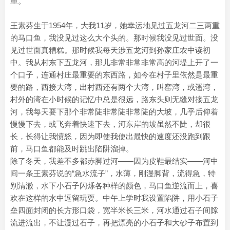
重。”
王素芬生于1954年，大我11岁，她幸运地见过五龙河二三两重
的马口鱼，我没见过这么大个头的。那时候我没见过世面。没
见过世面真糟糕。那时候我每天涉五龙河到孙家庄农中读初
中。我从村东下五龙河，那儿非常非常非常高的河堤上开了一
个口子，连通村庄最重要的东西路，如今在村子里依然是最重
要的路，西接大湾，出村西还有两个大湾，叫窑湾，或遥湾，
村外的湾在小时候的记忆中总是很远，路东头则无缝对接五龙
河，我每天要下那个非常陡非常陡非常陡的大坡，几乎后仰着
慢慢下去，或飞奔着快速下去，河东岸的坡虽然不陡，却很
长，长得让我愤怒，因为即使我使出最快的速度还没跑到跟
前，马口鱼都能及时跳出陷阱溜掉。
除了冬天，我差不多都赤脚过河——因为皮鞋最结实——河中
间一条王素芬说的“急水流子”，水薄，刚漫脚背，流得急，特
别清澈，水下小石子闪烁各种样的颜色，马口鱼逆流而上，喜
欢在这样的水中逗留玩耍。中午上学时我设置陷阱，用小石子
垒四面封闭的长方形口袋，宽半米长三米，河水通过石子间隙
流进流出，不让漫过石子，再把漂亮的小石子和大砂子布置到