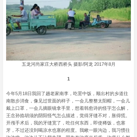
五龙河尚家庄大桥西桥头 摄影/阿龙 2017年8月
1
今年5月18日我回了趟老家南李，吃罢中饭，顺出村的乡道往
南散步消食，像见过世面的样子，一会儿整整太阳帽，一会儿
戴上口罩，一会儿摘眼镜拿手里，想着韩愈诗的怪字怎么解，
王念孙捻胡须的阴阳怪气怎么描述，觉得牙缝不对，胀得慌。
开颅手术后，我的牙缝宽了，吃任何东西，即使稀饭，也塞
牙，不过还没到喝凉水也塞的程度。我瞅一眼沟边，我习惯往