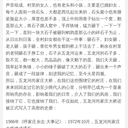
声音组成。村里的女人，也有老头和小孩，主要是已婚妇女，
每个人面前一块石头，大都是西坑起出来的，石头最小也有搪
瓷脸盆大小，厚度也差不多，顶上中间用凿子钻出一个窝，鹅
蛋那么大，将石子掷入窝中，手挥铁锤，猛力砸下，一下一下
又一下，直到一块大石子被砸到鹌鹑蛋那么小的碎石子为止，
从日出到日落，全村妇女都在干这一件事：砸石子。妇女砸，
老人砸，孩子砸，青壮年男女都到桥上干活去了，剩余在村里
的老弱砸石子挣工分，石子从五龙河运来，五龙河的石子多，
取不完，都一般大，亮晶晶的，像天鹅下的蛋。我们天天砸，
我举起羊角锤，小小的锤子砸破了大大的石子，砸出来一个声
音，砸成了一段旋律，刻进我的记忆，至今火星四溅。
所以，五龙河尚家庄大桥，在我们这些围绕它的村庄，在我们
来来回回走过它的至少两代人的心里，分明早已成为一个显著
而响亮的存在，影响着我们的日常，介入了我们的风俗，我们
接纳了它，它也接纳了我们。不仅如此，五龙河尚家庄大桥还
被正式写入了高密的史册：
1986年《呼家庄乡志·大事记》：1972年10月，五龙河尚家庄