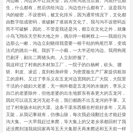
沟边瞅，沟边从不让我失望，因为有沟底当后盾。沟底什么都
生，什么都有，然后供给沟边，沟边也什么都有了。这是我与
沟的秘密，不设密码，被文化排斥，因为通常情况下，文化都
由数字组成密码，谁破解了谁就有文化了。我与沟不设密码反
而不可破解，因此，不管是我还是沟，都立在文化之外，就像
小鸟飞翔在天空和大地之外，偶尔停一根树杈上——我就往沟
边那么一瞅，沟边立刻晓得我需要一根干枯的狗尾巴草，变戏
法式的跳出一根。我折下一小截，一大半还给沟边。我用狗尾
巴剔牙，剔出二两猪头肉。人立刻舒服了。
我这样过了村南的木材加工厂，一院子的白杨树，砍头、腰
斩、剥皮、凌迟，直到粉身碎骨，为密度板生产厂家提供粗加
工的原料。又过了李乐义在五龙河边宽阔的工厂大院，大院里
干活的小媳妇大老婆，无一例外都是五龙河的水做的，李乐义
自己的老婆除外，但他老婆的出生地胶东有条更大的五龙河，
因此可以说五龙河无处不在，我们都跑不出五龙河的手掌。又
过了村南扬水站的大渠。这条干渠东西横在村前好多年，又高
又陡，从我记事就有，仿佛山脉，每次我必须翻过去才能赶柴
沟大集。一大早我赶过来爬，等大集上的父老乡亲都回村了我
还没爬到顶我就回家再等五天大集那天再来爬还和五天前一样