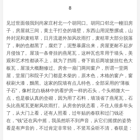
8
见过世面领我到尚家庄村北一个胡同口。胡同口邻北一幢旧房
子，房屋就三间，黄土干打垒的墙壁，东西山用泥墼摞成，山
外封泥和麦秸草，日月流逝外加风吹雨打，麦秸草大部分脱落
了，剩的也都黑了，腐烂了，泥墼暴露出来，房屋更耐不起岁
月侵蚀了。屋顶一条脊挂的燕尾瓦，这种瓦也常用于墙头，美
观和艺术性都谈不上，就为了挡雨，脊下前后两坡披挂红色大
板瓦，屋顶大概翻修过。房舍一扇门两间窗户，所谓一堂两
屋，堂屋门和院子大门都是木柴的，原木色，木格的窗户，窗
棂刷大漆，黝黑。这家的院墙有点儿特色，全部采用的“薄板
子石”，像村北白杨林中的看护房一样的石头，个头稍微大一
点，也是极认真的垒砌，因为用了石料，墙顶省了燕尾瓦，石
头比燕尾瓦更耐风吹雨打。从房舍的状态看，不住人很多年头
了，从大门上看，还有人照看，过年贴的春联和过门钱还
在，“钱”还在风中摇，我虽然听不到声音，从它们摇摆的姿势
看是有声音的，不过肯定非常轻，不竖耳朵听不清，春联是：