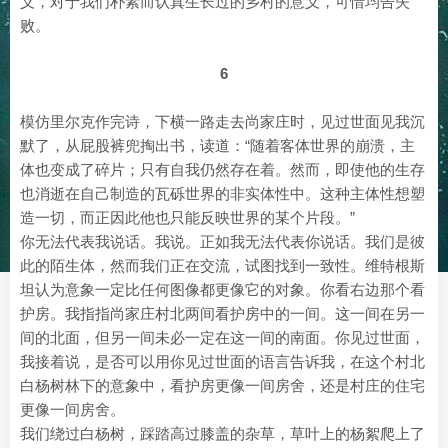
义，对于我们朴素而认真生长过的乡村的意义，可惜均告失
败。
6
模仿里尔克作完诗，下横一路走去尚家庄时，见过世面见我沉
默了，从屁股裤兜掏出书，读道：“随着客体世界的崩溃，主
体也变成了碎片；只有自我仍然存在着。然而，即使他的生存
也消逝在自己制造的瓦砾世界的非实体性中。这种主体性想塑
造一切，而正因此他也只能反映世界的某个片段。”
你无法代表我说话。我说。正如我无法代表你说话。我们是彼
此的陌生体，然而我们正在交流，试图找到一致性。维特根斯
坦认为意象一定比任何图像都更像它的对象。你看右边那个看
护房。我指指尚家庄村北两间看护房中的一间。这一间在另一
间的北面，但另一间未必一定在这一间的南面。你见过世面，
我接着说，是否可以用你见过世面的语言告诉我，在这个村北
白杨树林下的意象中，看护房更像一间房舍，还是村庄的住宅
更像一间房舍。
我们绕过白杨树，踩踏高过膝盖的杂草，草叶上的杨絮爬上了