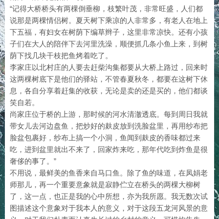
“记得大桥桥头有两棵倒垂柳，枝繁叶茂，非常旺盛，人们都
说那是两棵情侣树。夏天树下乘凉的人非常多，有老人在地上
下五福，有妇女在树荫下编草辫子，这里非常凉快。还有小孩
子们在大人的陪伴下去河里洗澡，顺便抓几条小鱼上来，到树
荫下找几块干枝把鱼烤着吃了。
李家庄以北村庄的人要去赶柴沟集都要从大桥上路过，回来时
这两棵树底下是他们的驿站，不管春夏秋冬，都要在这树下休
息，各自分享着赶集的收获，无论是卖的还是买的，他们都谈
笑自若。
尚家庄位于桥的上游，那时候的河水清澈透底。每到周日我就
带女儿去河边盘鱼，把炒好的麸皮放到洗脸盆里，再用纱布把
脸盆包裹好，纱布上搞一个小洞，鱼闻到麸皮的香味都过来
吃，进到盆里就出不来了，回家炸来吃，那年代吃到炸鱼是很
奢侈的事了。”
不用说，最鲜美的鱼香来自马口鱼。除了鱼的味道，在凤娟老
师那儿，再一个重要意象就是寂静伫立在桥头的两棵大柳树
了，这一点，也正是我的心中所想，亦为我所愿。我无数次试
图描述这个意象对于我本人的意义，对于这段五龙河风景的意