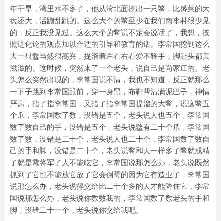
年干旱，湾里水不多了，他从湾北面挖出一只鳖，比盛菜的大
盘还大，活蹦乱跳的。这么大个的鳖至少在我们南李村很少见
的，反正我没见过。这么大个的鳖说不定会说话了，我想，按
照进化论的观点加以合适的引导和教育的话。李常国挖到这么
大一只鳖当然很高兴，提溜着左看右看爱不释手，脚趾头都美
滋滋的。这时候，突然来了一个老头，说自己是尚家庄的。老
头怎么突然出现的，李常国说不清，我也不知道，反正就那么
一下子跳到李常国跟前，穿一身黑，布鞋帮沾满泥巴子，神情
严肃，指了指李常国，又指了指李常国提溜的大鳖，说这鳖五
个爪，李常国数了数，没错是五个，老头说人也五个，李常国
数了数自己的手，没错是五个，老头说鳖有二十个爪，李常国
数了数，没错是二十个，老头说人也二十个，李常国数了数自
己的手和脚，没错是二十个，老头说鳖和人一样多了鳖就成精
了就是鼋将军了人不能吃它，李常国说那怎么办，老头说既然
抓到了它也不能放它放了它会倒霉的因为它有造业了，李常国
说那怎么办，老头说得交给比二十个多的人才能降住它，李常
国说那怎么办，老头说你数数我的，李常国数了数老头的手和
脚，没错二十一个，老头说你交给我吧。