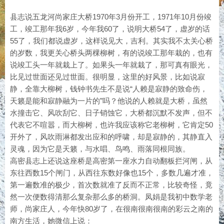
县志说五龙河尚家庄大桥1970年3月份开工，1971年10月份竣
工，竣工那年我6岁，今年我60了，说明大桥54了，虚岁的话
55了，我们都说虚岁，这样说见大，吉利。其实我不太关心桥
的岁数，我更关心桥头两棵柳树，有的说竣工那年栽的，也有
说竣工头一年就栽上了。如果头一年就栽了，那可真有眼光，
比见过世面还见过世面。很明显，这里的好风景，比如说寂
静，全靠大柳树，钱钟书先生不是说“人赖是寂静的致命伤，
天籁是能和寂静融为一片的”吗？他说的人赖就是大桥，虽然
水撞击它、风吹刮它、日子销蚀它，大桥都沉默不发声，但不
代表它不喧嚣，而大柳树，也许我应该称它老柳树，它肯定50
开外了，风吹雨淋都发出应和的呼啸，却是寂静的，其静直入
灵魂，因为它是天籁，与水唱、鸟鸣、雨落同根同族。
高密县志上还说这座桥是高密第一座水力自动翻板拦河闸，从
东往西数15个闸门，从西往东数好像也15个，多数几遍才准，
第一遍数准的极少，首次数就准了反而不正常，比较奇怪，竟
然一次便数得清那么复杂那么多的桥洞。凤娟是我初中数学老
师，尚家庄人，今年快80岁了，在很南很南很南的彩云之南的
南方生活，她微信上说：