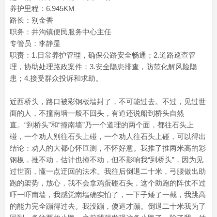
养护里程：6.945KM
路长：别金香
职务：井沟镇便民服务中心主任
专管员：李静显
职责：1.日常养护管理，确保公路安全畅通；2.道路巡查管
理，协助处理路政案件；3.安全隐患排查，防范化解风险隐
患；4.接受群众投诉和求助。
近西桥头，路口被彩钢板墙封了，不可能过去。不过，见过世
面的人，不撞南墙一般不回头，有道还说船到桥头自然
直。“到桥头”和“撞南墙”乃一个道理的两个面，都往石头上
碰，一个劝人别往石头上碰，一个劝人往石头上碰，可以得出
结论：劝人的大都心怀叵测，不怀好意。我推了推两米高的彩
钢板，推不动，估计也撞不动，但不影响我“到桥头”，因为见
过世面，懂一点迂回的法术。我往后倒退二十米，弓腰做出助
跑的架势，放心，我不会拿鸡蛋碰石头，这个助跑的阵仗不过
吓一吓南墙，我感觉南墙确实怕了，一下子矮了一截，我跳高
的能力完全蹦得过去。我没蹦，傻逼才蹦。倒退二十米我为了