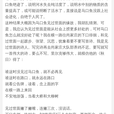
口鱼绝迹了，说明河水失去纯洁度了，说明水中别的物质的含
量提高了，或可能说明断了活水了，直接说是马口鱼没跟上社
会进化，自绝于人民了。
这种结果大概因为马口鱼见过世面的缘故，我胡乱猜测。可
是，我总认为见过世面是能从社会上捞更多好处的，可对马口
鱼怎么就没好处了呢？我在横一路往尚家庄的下口徘徊，和见
过世面一起踱步、张望、沉思，犹豫着要不要写首诗。我是见
过世面的诗人。写完诗再去尚家庄大队部养鸡不迟。要写就写
一首伟大的诗，要么不写。里尔克够伟大，就模仿他的《秋
日》得了：
谁这时没见过马口鱼，就不必再见
谁这时在路口，就永远在路口
就看公告牌，读着，念上面的字
在横一路上来回
不安地游荡，当着大桥和大柳树
见过世面撇了撇嘴，连撇三次，没说话。