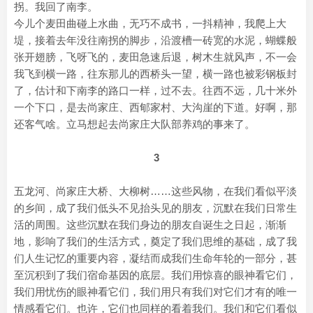
拐。我回了南李。
今儿个麦田曲碰上水曲，无巧不成书，一抖精神，我爬上大
堤，接着去年没往南拐的脚步，沿渡槽一砖宽的水泥，蝴蝶般
张开翅膀，飞呀飞的，麦田急速后退，树木生就风声，不一会
我飞到横一路，往东那儿的西桥头一望，横一路也被彩钢板封
了，估计和下南李的路口一样，过不去。往西不远，几十米外
一个下口，是去尚家庄、西郇家村、大沟崖的下道。好啊，那
还客气啥。立马想起去尚家庄大队部养鸡的事来了。
3
五龙河、尚家庄大桥、大柳树……这些风物，在我们看似平淡
的乡间，成了我们低头不见抬头见的朋友，沉默在我们日常生
活的周围。这些沉默在我们身边的朋友自诞生之日起，渐渐
地，影响了我们的生活方式，奠定了我们思维的基础，成了我
们人生记忆的重要内容，凝结而成我们生命年轮的一部分，甚
至沉积到了我们宿命基因的底层。我们用惊喜的眼神看它们，
我们用忧伤的眼神看它们，我们用只有我们对它们才有的唯一
情感看它们。也许，它们也同样的看着我们。我们和它们看似