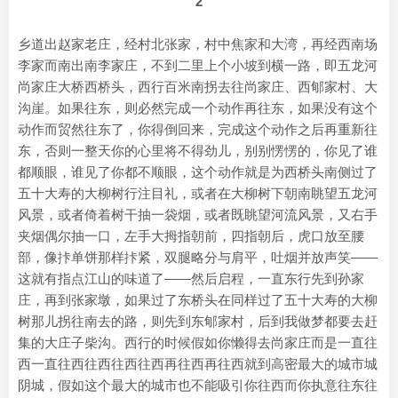
2
乡道出赵家老庄，经村北张家，村中焦家和大湾，再经西南场
李家而南出南李家庄，不到二里上个小坡到横一路，即五龙河
尚家庄大桥西桥头，西行百米南拐去往尚家庄、西郇家村、大
沟崖。如果往东，则必然完成一个动作再往东，如果没有这个
动作而贸然往东了，你得倒回来，完成这个动作之后再重新往
东，否则一整天你的心里将不得劲儿，别别愣愣的，你见了谁
都顺眼，谁见了你都不顺眼，这个动作就是为西桥头南侧过了
五十大寿的大柳树行注目礼，或者在大柳树下朝南眺望五龙河
风景，或者倚着树干抽一袋烟，或者既眺望河流风景，又右手
夹烟偶尔抽一口，左手大拇指朝前，四指朝后，虎口放至腰
部，像拤单饼那样拤紧，双腿略分与肩平，吐烟并放声笑——
这就有指点江山的味道了——然后启程，一直东行先到孙家
庄，再到张家墩，如果过了东桥头在同样过了五十大寿的大柳
树那儿拐往南去的路，则先到东郇家村，后到我做梦都要去赶
集的大庄子柴沟。西行的时候假如你懒得去尚家庄而是一直往
西一直往西往西往西往西再往西再往西就到高密最大的城市城
阴城，假如这个最大的城市也不能吸引你往西而你执意往东往