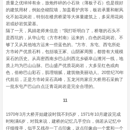
质量之优绰绰有余，放炮炸碎的小石块（薄板子石）也是很好
的建筑用材，例如垒砌院墙，加盖看护房等，板岩承重和耐风
化不如花岗岩，特别在楼房桥梁等大体量建筑上，多采用花岗
岩或砂岩筑梁基。
隔了一天，凤娟老师来信息：“我打听明白了，桥墩的石头不
是西坑的，从华山屯（方市村南）运来的，白色的花岗岩。不
够了又从其他地方运来一些蓝色的。”方市、东屯、西屯所处
方市岭产优质石料，包括顷王冢、山阴冢周围，都曾有大规模
采石的历史。从高密西南乡巴山到西北乡砺阜山潍河一线，地
质上均为巴山山脉。巴山盛产优质花岗岩，大多呈红色或肉
色，俗称巴山彩石，肌理细腻，建筑物美丽动人。20世纪70年
代前后，正是方市岭采石高峰，五龙河尚家庄大桥用石采购了
一批东屯产巴山白点泛青花岗岩是完全合理的。
11
1970年3月大桥开始建设时我不到5岁，1971年10月建设完成
时刚满6岁，对我来说，建桥的记忆几乎空白，倘若从记忆中
仔细搜寻，似乎又残存一丁点印象，这点印象由一个窝和一个