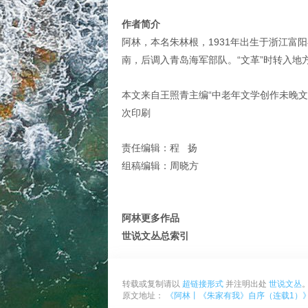
作者简介
阿林，本名朱林根，1931年出生于浙江富
南，后调入青岛海军部队。“文革”时转入地
本文来自王照青主编“中老年文学创作未晚文库
次印刷
责任编辑：程 扬
组稿编辑：周晓方
阿林更多作品
世说文丛总索引
转载或复制请以
超链接形式
并注明出处
世说文丛
原文地址：
《阿林丨《朱家有我》自序（连载1）