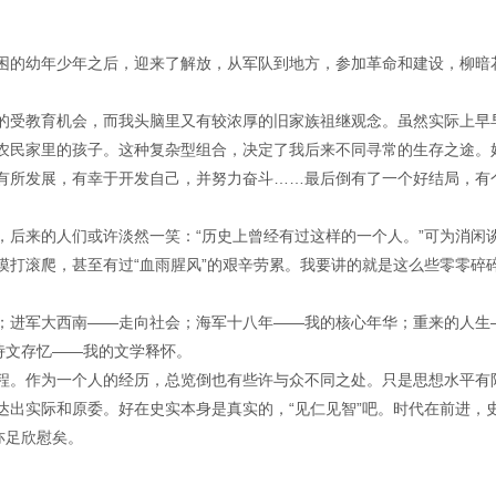
，贫困的幼年少年之后，迎来了解放，从军队到地方，参加革命和建设，柳暗
的受教育机会，而我头脑里又有较浓厚的旧家族祖继观念。虽然实际上早
农民家里的孩子。这种复杂型组合，决定了我后来不同寻常的生存之途。
有所发展，有幸于开发自己，并努力奋斗……最后倒有了一个好结局，有
，后来的人们或许淡然一笑：“历史上曾经有过这样的一个人。”可为消闲
摸打滚爬，甚至有过“血雨腥风”的艰辛劳累。我要讲的就是这么些零零碎
；进军大西南——走向社会；海军十八年——我的核心年华；重来的人生
诗文存忆——我的文学释怀。
程。作为一个人的经历，总览倒也有些许与众不同之处。只是思想水平有
达出实际和原委。好在史实本身是真实的，“见仁见智”吧。时代在前进，
亦足欣慰矣。