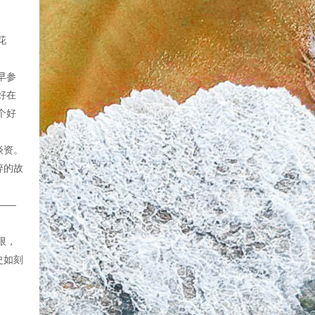
花
早参
好在
个好
谈资。
碎的故
——
限，
史如刻