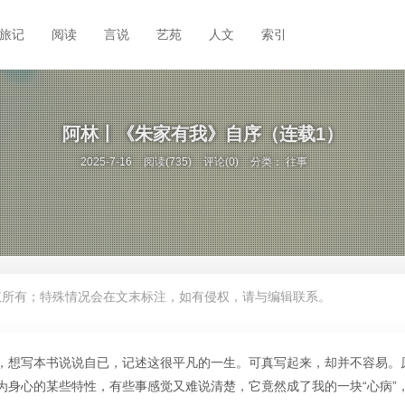
旅记
阅读
言说
艺苑
人文
索引
阿林丨《朱家有我》自序（连载1）
2025-7-16
阅读(735)
评论(0)
分类：
往事
权所有；特殊情况会在文末标注，如有侵权，请与编辑联系。
，想写本书说说自已，记述这很平凡的一生。可真写起来，却并不容易。
为身心的某些特性，有些事感觉又难说清楚，它竟然成了我的一块“心病”