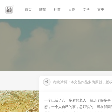
首页
随笔
往事
人物
文学
文史
特别声明：
本文丛作品多为原创，版
一个已活了八十多岁的老人，经历了好多事
想，一个人自己的事，总好说的。可在我因