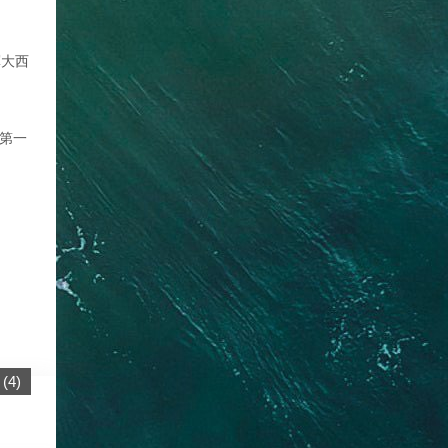
军大西
月第一
(
4
)