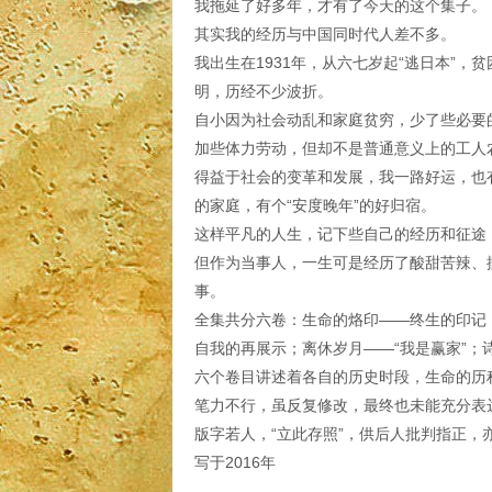
我拖延了好多年，才有了今天的这个集子。
其实我的经历与中国同时代人差不多。
我出生在1931年，从六七岁起“逃日本”
明，历经不少波折。
自小因为社会动乱和家庭贫穷，少了些必要
加些体力劳动，但却不是普通意义上的工人
得益于社会的变革和发展，我一路好运，也
的家庭，有个“安度晚年”的好归宿。
这样平凡的人生，记下些自己的经历和征途
但作为当事人，一生可是经历了酸甜苦辣、
事。
全集共分六卷：生命的烙印——终生的印记
自我的再展示；离休岁月——“我是赢家”；
六个卷目讲述着各自的历史时段，生命的历
笔力不行，虽反复修改，最终也未能充分表
版字若人，“立此存照”，供后人批判指正，
写于2016年