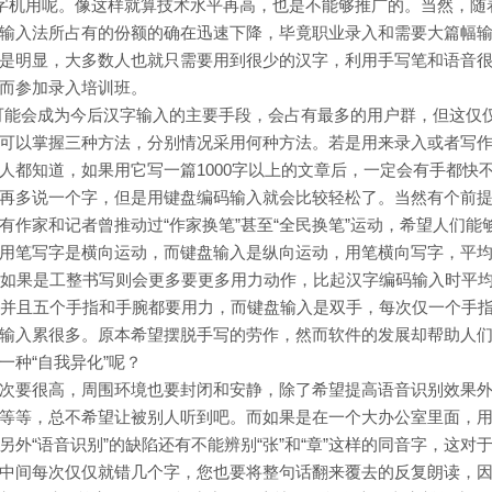
打字机用呢。像这样就算技术水平再高，也是不能够推广的。当然，随
输入法所占有的份额的确在迅速下降，毕竟职业录入和需要大篇幅
是明显，大多数人也就只需要用到很少的汉字，利用手写笔和语音
而参加录入培训班。
，可能会成为今后汉字输入的主要手段，会占有最多的用户群，但这仅
可以掌握三种方法，分别情况采用何种方法。若是用来录入或者写
人都知道，如果用它写一篇1000字以上的文章后，一定会有手都快
再多说一个字，但是用键盘编码输入就会比较轻松了。当然有个前
作家和记者曾推动过“作家换笔”甚至“全民换笔”运动，希望人们能
用笔写字是横向运动，而键盘输入是纵向运动，用笔横向写字，平
，如果是工整书写则会更多要更多用力动作，比起汉字编码输入时平
，并且五个手指和手腕都要用力，而键盘输入是双手，每次仅一个手
输入累很多。原本希望摆脱手写的劳作，然而软件的发展却帮助人
一种“自我异化”呢？
次要很高，周围环境也要封闭和安静，除了希望提高语音识别效果
等等，总不希望让被别人听到吧。而如果是在一个大办公室里面，用
另外“语音识别”的缺陷还有不能辨别“张”和“章”这样的同音字，这对
中间每次仅仅就错几个字，您也要将整句话翻来覆去的反复朗读，