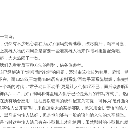
一首诗。
，仍然有不少热心者在为汉字编码焚膏继晷、绞尽脑汁，精神可嘉
上英雄人物的四周总是需要一些准英雄人物来作陪衬担当配角吧。
起，大大热闹了一番。
义。让我们先看看后两种方法的利弊，供各位参考。
系统已经解决了“笔顺”和“连笔”的问题，逐渐由笨拙转为实用。蒙恬、
在。而1998汉王笔携“IBM语音识别系统”再给手写系统增辉，率先
一个新的时代，“君子动口不动手”更是让人们惊叹不已，而后众多听
通听写……”，汉字编码和键盘输入似乎已经是落后的书写方式了。然
在所有场合应用，往往要以较高的硬件配置为前提，可称为“硬件瓶颈
）汉字输入公开赛”时，来自加拿大的某参赛队，就采用全拼音语句输入
、黑马语句输入法好，但是也能够与一般的语句输入法的水平相当
是当时这种输入法只有在小型机上才能使用，虽然那时的小型机也