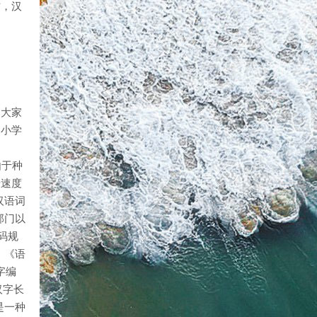
方，汉
。大家
中小学
由于种
步速度
汉语词
部门以
码规
。《语
字编
汉字长
是一种