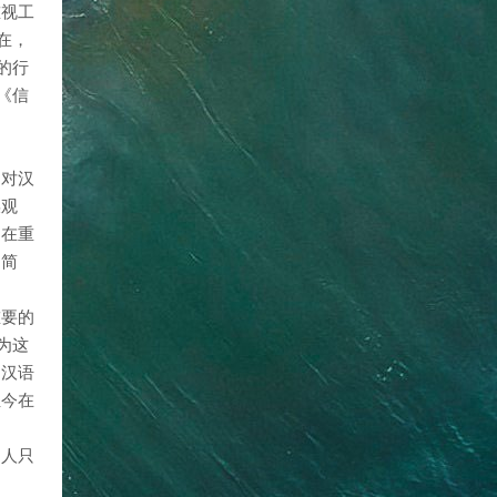
重视工
在，
的行
《信
户对汉
误观
遍在重
和简
重要的
为这
为汉语
至今在
的人只