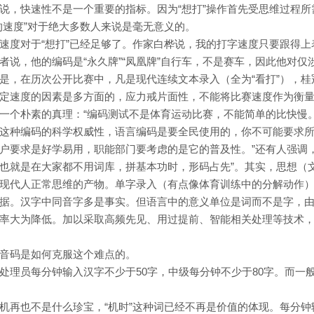
说，快速性不是一个重要的指标。因为“想打”操作首先受思维过程所
的速度”对于绝大多数人来说是毫无意义的。
速度对于“想打”已经足够了。作家白桦说，我的打字速度只要跟得上
说，他的编码是“永久牌”“凤凰牌”自行车，不是赛车，因此他对仅
是，在历次公开比赛中，凡是现代连续文本录入（全为“看打”），桂
定速度的因素是多方面的，应力戒片面性，不能将比赛速度作为衡
一个朴素的真理：“编码测试不是体育运动比赛，不能简单的比快慢
这种编码的科学权威性，语言编码是要全民使用的，你不可能要求
户要求是好学易用，职能部门要考虑的是它的普及性。”还有人强调，
也就是在大家都不用词库，拼基本功时，形码占先”。其实，思想（
现代人正常思维的产物。单字录入（有点像体育训练中的分解动作
据。汉字中同音字多是事实。但语言中的意义单位是词而不是字，
率大为降低。加以采取高频先见、用过提前、智能相关处理等技术
音码是如何克服这个难点的。
处理员每分钟输入汉字不少于50字，中级每分钟不少于80字。而一
机再也不是什么珍宝，“机时”这种词已经不再是价值的体现。每分钟