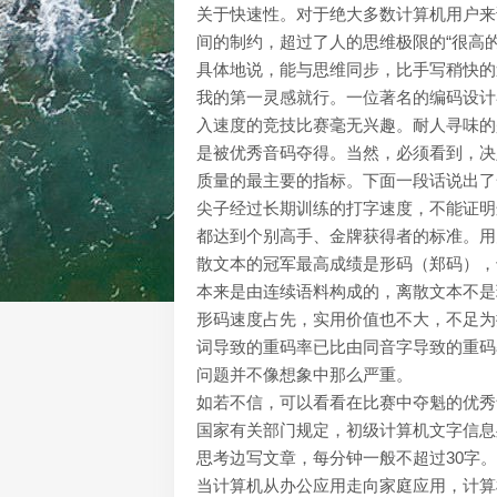
关于快速性。对于绝大多数计算机用户来
间的制约，超过了人的思维极限的“很高
具体地说，能与思维同步，比手写稍快的
我的第一灵感就行。一位著名的编码设计者
入速度的竞技比赛毫无兴趣。耐人寻味的
是被优秀音码夺得。当然，必须看到，决
质量的最主要的指标。下面一段话说出了
尖子经过长期训练的打字速度，不能证明
都达到个别高手、金牌获得者的标准。用
散文本的冠军最高成绩是形码（郑码），
本来是由连续语料构成的，离散文本不是
形码速度占先，实用价值也不大，不足为
词导致的重码率已比由同音字导致的重码
问题并不像想象中那么严重。
如若不信，可以看看在比赛中夺魁的优秀
国家有关部门规定，初级计算机文字信息
思考边写文章，每分钟一般不超过30字。
当计算机从办公应用走向家庭应用，计算