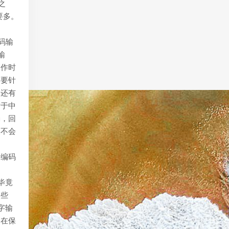
之
要多。
码输
输
写作时
常要针
。还有
对于中
确，回
然不会
通编码
毕竟
那些
字输
，在保