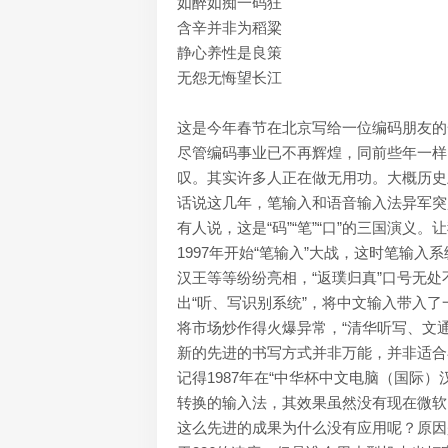
如醉如痴一码狂
含辛并非为稻粱
静心养性是良策
无怨无悔望长江
这是今年春节在北京写给一位编码朋友的
尽管编码事业已不再辉煌，同前些年一样
叹。其实许多人正在做无用功。大概历史
话说这几年，笔输入和语音输入法异军突
有人说，这是“码”“笔”“口”的三国演
1997年开始“笔输入”大战，这时笔输入
汉王等等纷纷亮相，“返璞归真”口号无处不
出“听、写识别系统”，将中文输入带入了
将市场炒作得火爆异常，“清华听写、文
新的先进的书写方式并非万能，并非适合
记得1987年在“中华杯中文电脑（国际
转换的输入法，其效果虽然没有现在微软
这么先进的成果为什么没有应用呢？原因