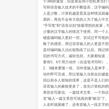
于386的速度，但是谁会用小型机来当
写和语音输入技术的不断提高，汉字编码
人是少数，计算机越是普及这种情况就越
易的，再也不会有大批的人为了输入中文
“手写笔”和“语音识别”按最理想的发展
少量的汉字输入的情况下使用。同一个人
键盘编码输入更好一些。尝试过手写笔的
唤了的感觉，用过语音输入的人更是不想
是对编码输入法比较熟练了以后。我记得有
旧的书写方式，减轻负担。大家都知道，
要有5、6个用力动作（在连笔书写时）
2、3键来要慢一倍。另外笔输入是单手
动作即可完成，所以笔输入当然会比键盘
回以前令人烦恼的境界，这是不是人们的
语音输入的麻烦更多了，首先计算机的档
果您在写家信、一篇技术文章、一个协议
音”输入一篇文章您可就真的要“献丑”了。
人名时就困难了。还有若输入一段文字的