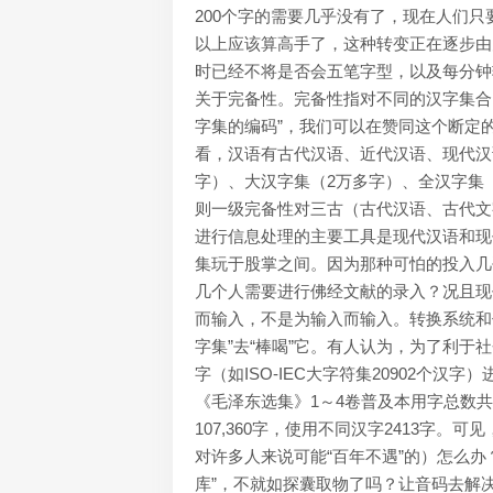
200个字的需要几乎没有了，现在人们只
以上应该算高手了，这种转变正在逐步由
时已经不将是否会五笔字型，以及每分钟
关于完备性。完备性指对不同的汉字集合
字集的编码”，我们可以在赞同这个断定
看，汉语有古代汉语、近代汉语、现代汉
字）、大汉字集（2万多字）、全汉字集
则一级完备性对三古（古代汉语、古代文
进行信息处理的主要工具是现代汉语和现
集玩于股掌之间。因为那种可怕的投入几
几个人需要进行佛经文献的录入？况且现
而输入，不是为输入而输入。转换系统和
字集”去“棒喝”它。有人认为，为了利
字（如ISO-IEC大字符集20902个汉
《毛泽东选集》1～4卷普及本用字总数共6
107,360字，使用不同汉字2413字
对许多人来说可能“百年不遇”的）怎么办
库”，不就如探囊取物了吗？让音码去解