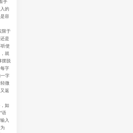
着手
输入的
很是容
仅限于
作还是
不听使
提，就
够摆脱
均每字
均一字
指轻微
们又返
外，如
“语
于输入
因为