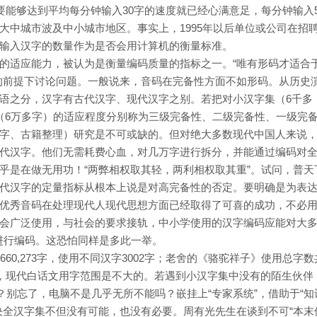
要能够达到平均每分钟输入30字的速度就已经心满意足，每分钟输入5
大中城市波及中小城市地区。事实上，1995年以后单位或公司在招
输入汉字的数量作为是否会用计算机的衡量标准。
的适应能力，被认为是衡量编码质量的指标之一。“唯有形码才适合
的前提下讨论问题。一般说来，音码在完备性方面不如形码。从历史
语之分，汉字有古代汉字、现代汉字之别。若把对小汉字集（6千多
（6万多字）的适应程度分别称为三级完备性、二级完备性、一级完
字、古籍整理）研究是不可或缺的。但对绝大多数现代中国人来说
代汉字。他们无需耗费心血，对几万字进行拆分，并能通过编码对
乎是在做无用功！“两弊相权取其轻，两利相权取其重”。试问，普天
代汉字的定量指标从根本上说是对高完备性的否定。要明确是为表
优秀音码在处理现代人现代思想方面已经取得了可喜的成功，不必用
于社会广泛使用，与社会的要求接轨，中小学使用的汉字编码应能对大
字）进行编码。这恐怕同样是多此一举。
60,273字，使用不同汉字3002字；老舍的《骆驼祥子》使用总字数
。可见，现代白话文用字范围是不大的。若遇到小汉字集中没有的陌生伙伴
？别忘了，电脑不是几乎无所不能吗？嵌挂上“专家系统”，借助于“知
决全汉字集不但没有可能，也没有必要。周有光先生在谈到不可“本末