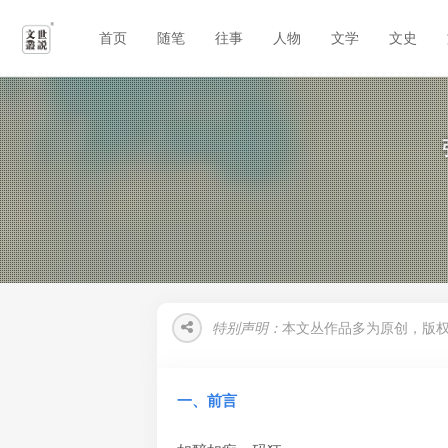
首页
随笔
往事
人物
文学
文史
特别声明：
本文丛作品多为原创，版
一、前言