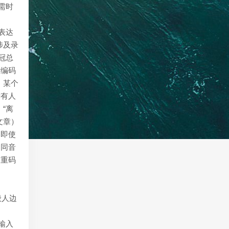
需时
表达
涉及录
冠总
量编码
。某个
所有人
“离
文章）
）即使
由同音
，重码
般人边
输入