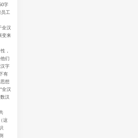
0字
聘员工
于全汉
演变来
备性，
，他们
全汉字
下有
达思想
“全汉
多数汉
共
（这
识
倒