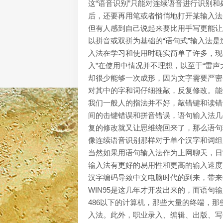
这“语音识别”只能对连续语音进行识别
后，还要再用笔或者悄悄地打开某输入法为
但有人感到自己说起来要比用手写更能让
以拼音或双拼为基础的“语句式”输入法
入法在学习和使用时确实简单了许多，现在
入”在使用中情况并不理想，以至于“雷
却很少能够一次成形，因为文字需要严密
对其中的字和词仔细推敲，反复修改。能
我们一般人的指法并不好，敲错键和读错
间的击键错误和拼音错误，语句输入法几
复的修改就又让思维绕回来了，那么语句
像连续语音识别那样对于单个汉字和词组
当然如果用语句输入法作为上网聊天，日
输入法有更好的易用性和更高的输入速度
汉字编码导致中文电脑时代的到来，带来
WIN95是这几年才开发出来的，而语
486以下的计算机，那些大量的终端，
入法。此外，职业录入、编辑、出版、写