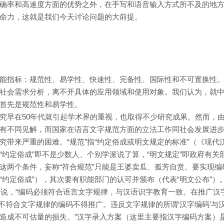
确率和高速度方面的优势之外，在手写和语音输入方式所不及的地
命力，这就是我们今天讨论问题的大前提。
能指标：规范性、易学性、快速性、完备性、国际性和不可置换性
社会需求分析，离不开具体的应用领域和使用对象。我们认为，就
首先是规范性和易学性。
究早在50年代就引起学术界的重视，也取得不少研究成果。然而，
有不同见解，而国家在语言文字规范方面的立法工作同社会发展进
带来严重的困难。“规范”指“约定俗成或明文规定的标准”（《现代
约定俗成”即不是少数人、个别学派说了算，“明文规定”即政府有关
这两个条件，妄称“符合规范”只能是王婆卖瓜、孤芳自赏。要实现编
约定俗成”），其次要有职能部门的认可并颁布（代表“明文公布”）
文章说，“编码必须符合语言文字规律，与汉语识字教育一致。在推广汉
，即不符合文字规律的编码不得推广。违反文字规律的所谓‘汉字编码’与
造成不可估量的损失。”汉字录入方案（这里主要指汉字编码方案）