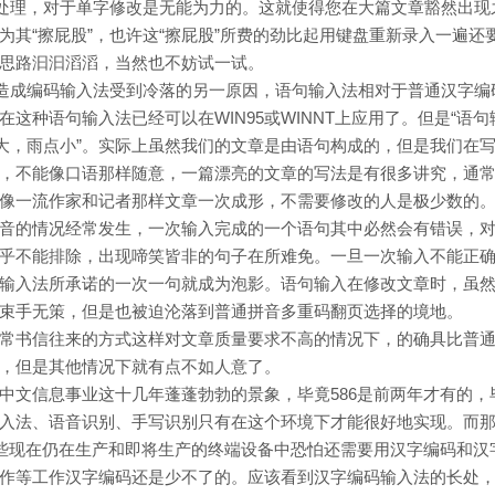
和处理，对于单字修改是无能为力的。这就使得您在大篇文章豁然出现
其“擦屁股”，也许这“擦屁股”所费的劲比起用键盘重新录入一遍还
思路汩汩滔滔，当然也不妨试一试。
是造成编码输入法受到冷落的另一原因，语句输入法相对于普通汉字编
这种语句输入法已经可以在WIN95或WINNT上应用了。但是“语句
声大，雨点小”。实际上虽然我们的文章是由语句构成的，但是我们在
，不能像口语那样随意，一篇漂亮的文章的写法是有很多讲究，通
像一流作家和记者那样文章一次成形，不需要修改的人是极少数的
音的情况经常发生，一次输入完成的一个语句其中必然会有错误，
乎不能排除，出现啼笑皆非的句子在所难免。一旦一次输入不能正
输入法所承诺的一次一句就成为泡影。语句输入在修改文章时，虽
束手无策，但是也被迫沦落到普通拼音多重码翻页选择的境地。
常书信往来的方式这样对文章质量要求不高的情况下，的确具比普
，但是其他情况下就有点不如人意了。
中文信息事业这十几年蓬蓬勃勃的景象，毕竟586是前两年才有的，
句输入法、语音识别、手写识别只有在这个环境下才能很好地实现。而
那些现在仍在生产和即将生产的终端设备中恐怕还需要用汉字编码和汉
作等工作汉字编码还是少不了的。应该看到汉字编码输入法的长处