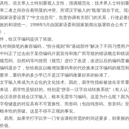
具性。语文界人士特别重视人文性，强调规范化；技术界人士特别
率二者之间存在着明显的冲突。所谓汉字输入的“瓶颈”就在于此。现
国家语委设置了“中文信息司”，负责协调有关部门的关系，行使必要
效的和谐统一。1998年5月由国家语委和国家新闻出版署联合公布了
范》。
件，给汉字编码提供了依据。
去对倒插笔的兼容编码，“拆分规则”和“基础部件”解决了不同习惯用
中纠正了过去由于某些编码片面宣传和推广而导致的错误概念和错
规范码、自然码等均按照《规范》进行了改进，改进以后的编码普
编码退步了，恰恰相反以略增加重码率的代价换来汉字编码的规范
要求，重码率的多少早已不是汉字编码衡量好坏的标准了。
文字输入将成为大众化的文化技术。因此，易学性指标被放在非常
来说，易学性是较好的。特别是“拼音—汉字自动转换系统”（有人认
会汉语拼音就会汉字输入，根本无需学习编码。这是为什么呢？因
字母键盘的对应具有不可置换性。而形码（包括纯形码、形音码）
根本性的突破。这是不得不正视的事实。
、易用。如果学打字比学一门专业课程所需的时间还要多，则掌握
价值。