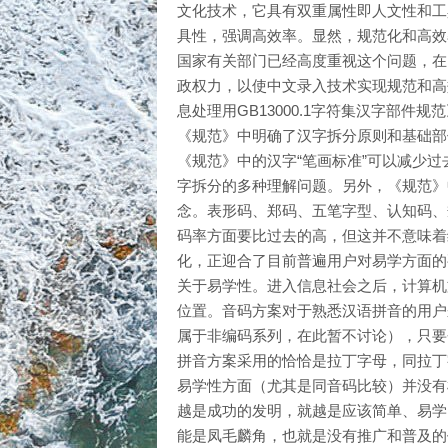
文化技术，它具有双重属性即人文性和工
具性，强调高效率。显然，规范化和高效
国家有关部门已经高度重视这个问题，在
政权力，以使中文录入技术实现规范和高
息处理用GB13000.1字符集汉字部件规
《规范》中明确了汉字拆分原则和基础部
《规范》中的汉字“笔画标准”可以减少过
字拆分的多种理解问题。另外，《规范》
念。表形码、郑码、五笔字型、认知码、
码率方面要比过去的高，但这并不意味着
化，正迎合了目前普遍用户对易学方面的
关于易学性。进入信息社会之后，计算机
位置。音码方案对于熟悉汉语拼音的用户
属于非编码系列，在此暂不讨论），只要
拼音方案采用的恰恰是拉丁字母，同拉丁
易学性方面（尤其是同音码比较）并没有
越是成功的发明，就越是应该简单、易学
能是凤毛麟角，也就是没有推广和普及的