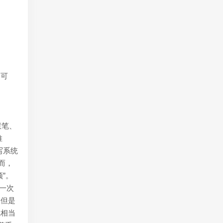
、可
慧笔、
推
写系统
而，
”。
一次
。但是
就相当