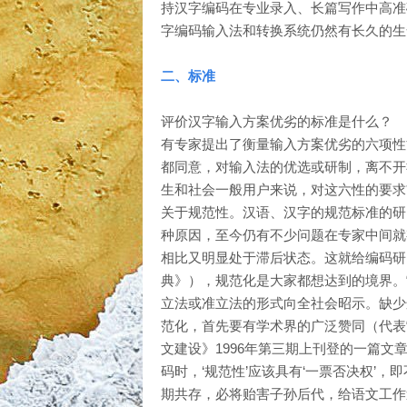
持汉字编码在专业录入、长篇写作中高准
字编码输入法和转换系统仍然有长久的生
二、标准
评价汉字输入方案优劣的标准是什么？
有专家提出了衡量输入方案优劣的六项性
都同意，对输入法的优选或研制，离不开
生和社会一般用户来说，对这六性的要求
关于规范性。汉语、汉字的规范标准的研
种原因，至今仍有不少问题在专家中间就
相比又明显处于滞后状态。这就给编码研究
典》），规范化是大家都想达到的境界。“
立法或准立法的形式向全社会昭示。缺少
范化，首先要有学术界的广泛赞同（代表“
文建设》1996年第三期上刊登的一篇
码时，‘规范性’应该具有‘一票否决权’
期共存，必将贻害子孙后代，给语文工作