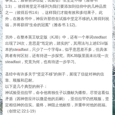
事实上，雅各告诉信徒，试验会产生坚定不移（雅各书
1:3）。彼得将坚定不移列为我们要添加到信仰中的几种品质
之一（彼得后书1:6），这样我们才能有效和多结果子。此
外，在雅各书中，神应许那些在试炼中坚定不移的人将得到祝
福，并将获得“生命的冠冕”（雅各书 1:12)。
另外，在整本英王钦定版（KJB）中，还有一个单词stedfast
出现了24次，意思是“笃定的，踏实的”，其用法与上述ESV版
本的ste
a
dfast，只少了一个字母a，似乎意思差不多，但具体
两者有何区别，还有待进一步探究。而KJB版里面未出现一次
steadfast，究竟为何，也有待进一步学习。
圣经中有许多关于“坚定不移”的例子，展现了信徒对神的信
靠、顺服和忍耐。
以下是几个典型的例子：
神试验亚伯拉罕，命令他将独生子以撒献为燔祭。尽管这看似
矛盾（因神曾应许以撒是他的后嗣），亚伯拉罕仍然顺服，坚
定相信神的信实。最终，神阻止他献祭，并重申对他的祝福。
（创世记 22:1-19）