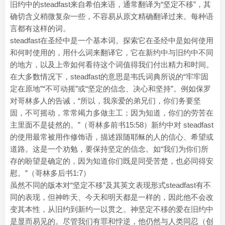
旧约中的steadfast来自希伯来语，通常翻译为“坚定不移”，其
确切含义稍微复杂一些，不容易从原文精确翻译过来。每种语
言都有这样的词。
steadfast在圣经中是一个基本词。探索它在圣经中是如何使用
和何时使用的，用什么词来翻译它，它在新约中与旧约中不同
的地方，以及上帝如何看待这个词值得我们付出精力和时间。
在大多数情况下，steadfast的意思是韦氏词典所说的“牢牢固
定在原地”“不可动摇”或“坚定的信念、决心和坚持”。例如保罗
对哥林多人的告诫，“所以，我亲爱的弟兄们，你们务要坚
固，不可摇动，常常竭力多做主工；因为知道，你们的劳苦在
主里面不是徒然的。”（哥林多前书15:58）新约中对 steadfast
的使用最常被用作修饰语，描述跟随耶稣的人的信心、希望或
道路。这是一个劝勉，要保持坚定的信念。如“我们为你们所
存的盼望是确定的，因为知道你们既是同受苦楚，也必同得安
慰。”（哥林多后书1:7）
虽然不同的版本对“坚定不移”及其英文表现形式steadfast有不
同的表现，但神昨天、今天和明天都是一样的，因此他不会改
变其本性，从旧约到新约一以贯之。神坚定不移的爱在旧约中
是显而易见的。尽管我们有罪和悖逆，他仍然与人类同忍（创