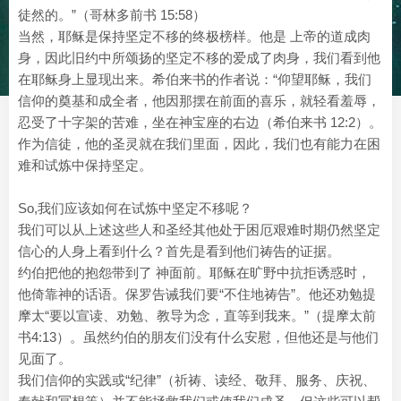
徒然的。”（哥林多前书 15:58）
当然，耶稣是保持坚定不移的终极榜样。他是 上帝的道成肉
身，因此旧约中所颂扬的坚定不移的爱成了肉身，我们看到他
在耶稣身上显现出来。希伯来书的作者说：“仰望耶稣，我们
信仰的奠基和成全者，他因那摆在前面的喜乐，就轻看羞辱，
忍受了十字架的苦难，坐在神宝座的右边（希伯来书 12:2）。
作为信徒，他的圣灵就在我们里面，因此，我们也有能力在困
难和试炼中保持坚定。
So,我们应该如何在试炼中坚定不移呢？
我们可以从上述这些人和圣经其他处于困厄艰难时期仍然坚定
信心的人身上看到什么？首先是看到他们祷告的证据。
约伯把他的抱怨带到了 神面前。耶稣在旷野中抗拒诱惑时，
他倚靠神的话语。保罗告诫我们要“不住地祷告”。他还劝勉提
摩太“要以宣读、劝勉、教导为念，直等到我来。”（提摩太前
书4:13）。虽然约伯的朋友们没有什么安慰，但他还是与他们
见面了。
我们信仰的实践或“纪律”（祈祷、读经、敬拜、服务、庆祝、