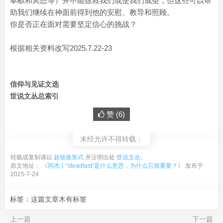
奉献和冥想等）并不能拯救我们或使我们成圣，但这些可以帮
助我们继续在神面前得到他的安慰、教导和照顾。
你是否正在面对需要坚定信心的挑战？
根据相关资料改写2025.7.22-23
信仰与见证文选
世说文丛总索引
赞 (
6
)
未经允许不得转载：
转载或复制请以
超链接形式
并注明出处
世说文丛
。
原文地址：
《阿杰丨“steadfast”是什么意思，为什么它很重要？》
发布于
2025-7-24
标签：这篇文章木有标签
上一篇
下一篇