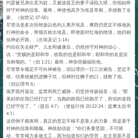
约瑟被兄弟出卖为奴，又被波提乏的妻子诬陷入狱，但他始终
持守对神的信靠。最终，神使他高升为埃及宰相，并拯救了全
家。（创世记 37-50）
尽管法老多次拒绝放以色列人离开埃及，摩西仍坚定不移地执
行神的命令，带领百姓出埃及。即便面对红海的绝境，他仍相
信神必开路。（出埃及记 1-14）
约伯在失去财产、儿女和健康后，仍然持守对神的信心，
说：“赏赐的是耶和华，收取的也是耶和华；耶和华的名是应
当称颂的。”（伯 1:21）最终，神加倍赐福给他。
尽管禁令规定不可向神祷告，但以理仍一日三次祷告，坚定不
移。结果他被扔进狮子坑，但神封住狮子的口，拯救了他。
（但以理书 6）
保罗面对逼迫、监禁和死亡威胁，仍坚持传扬福音，说：“那
美好的仗我已经打过了，当跑的路我已经跑尽了，所信的道我
已经守住了。”（提后 4:7）（使徒行传 20:22-24；提摩太后书
4:7）
这些例子都表明，真正的坚定不移不是靠人的力量，而是基于
对神的信靠和顺服。神鼓励信徒：“你们务要坚固，不可摇
动，常常竭力多做主工，因为知道你们的劳苦，在主里面不是