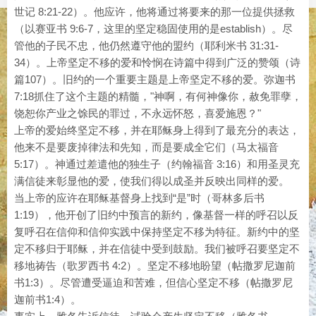
世记 8:21-22）。他应许，他将通过将要来的那一位提供拯救
（以赛亚书 9:6-7，这里的坚定稳固使用的是establish）。尽
管他的子民不忠，他仍然遵守他的盟约（耶利米书 31:31-
34）。上帝坚定不移的爱和怜悯在诗篇中得到广泛的赞颂（诗
篇107）。旧约的一个重要主题是上帝坚定不移的爱。弥迦书
7:18抓住了这个主题的精髓，"神啊，有何神像你，赦免罪孽，
饶恕你产业之馀民的罪过，不永远怀怒，喜爱施恩？"
上帝的爱始终坚定不移，并在耶稣身上得到了最充分的表达，
他来不是要废掉律法和先知，而是要成全它们（马太福音
5:17）。神通过差遣他的独生子（约翰福音 3:16）和用圣灵充
满信徒来彰显他的爱，使我们得以成圣并反映出同样的爱。
当上帝的应许在耶稣基督身上找到“是”时（哥林多后书
1:19），他开创了旧约中预言的新约，像基督一样的呼召以反
复呼召在信仰和信仰实践中保持坚定不移为特征。新约中的坚
定不移归于耶稣，并在信徒中受到鼓励。我们被呼召要坚定不
移地祷告（歌罗西书 4:2）。坚定不移地盼望（帖撒罗尼迦前
书1:3）。尽管遭受逼迫和苦难，但信心坚定不移（帖撒罗尼
迦前书1:4）。