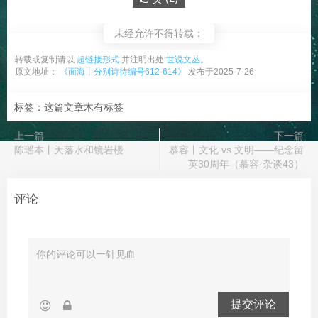
未经允许不得转载：
转载或复制请以
超链接形式
并注明出处
世说文丛
。
原文地址：
《面海丨分别诗待编号612-614》
发布于2025-7-26
标签：这篇文章木有标签
上一篇
下一篇
陈瑶本丨天落水和镜岩楼
慕容丨文化 vs 文明——纪念留
英30周年（慕容·杂谈43）
评论
提交评论