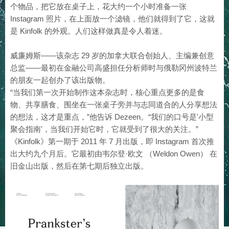
个物品，把它放在桌子上，花大约一个小时准备一张
Instagram 照片，在上面放一个滤镜，他们就得到了它，这就
是 Kinfolk 的外观。人们这样做真是令人着迷。
威廉姆斯——该杂志 29 岁的加拿大联合创始人、主编兼创意
总监——最初在金融公司高盛担任分析师时与俄勒冈州波特兰
的朋友一起创办了该出版物。
“当我们第一次开始制作这本杂志时，核心重点更多的是食
物、共享膳食、围坐在一张桌子旁并与志同道合的人分享想法
的想法，这才是重点，”他告诉 Dezeen。“我们的口号是'小型
聚会指南'，当我们开始它时，它就受到了很大的关注。”
《Kinfolk》第一期于 2011 年 7 月出版，即 Instagram 首次推
出大约九个月后。它最初由韦尔登·欧文 （Weldon Owen） 在
旧金山出版，然后在第七期后独立出版。