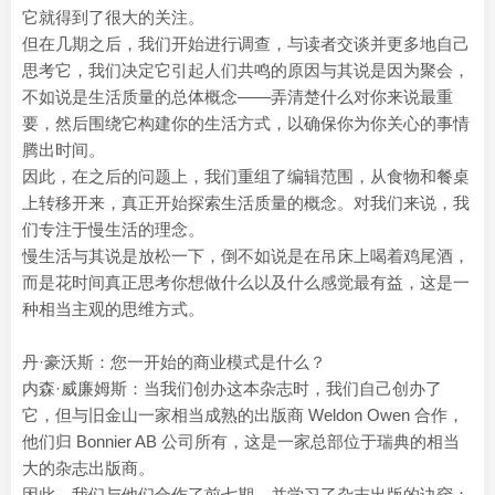
它就得到了很大的关注。
但在几期之后，我们开始进行调查，与读者交谈并更多地自己
思考它，我们决定它引起人们共鸣的原因与其说是因为聚会，
不如说是生活质量的总体概念——弄清楚什么对你来说最重
要，然后围绕它构建你的生活方式，以确保你为你关心的事情
腾出时间。
因此，在之后的问题上，我们重组了编辑范围，从食物和餐桌
上转移开来，真正开始探索生活质量的概念。对我们来说，我
们专注于慢生活的理念。
慢生活与其说是放松一下，倒不如说是在吊床上喝着鸡尾酒，
而是花时间真正思考你想做什么以及什么感觉最有益，这是一
种相当主观的思维方式。
丹·豪沃斯：您一开始的商业模式是什么？
内森·威廉姆斯：当我们创办这本杂志时，我们自己创办了
它，但与旧金山一家相当成熟的出版商 Weldon Owen 合作，
他们归 Bonnier AB 公司所有，这是一家总部位于瑞典的相当
大的杂志出版商。
因此，我们与他们合作了前七期，并学习了杂志出版的诀窍：