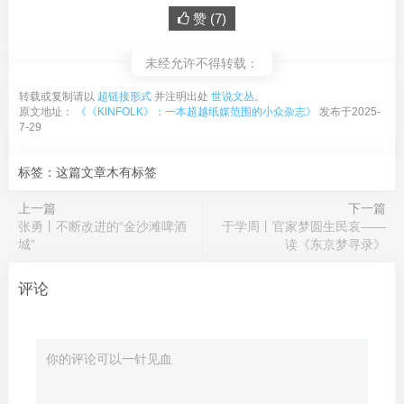
赞 (
7
)
未经允许不得转载：
转载或复制请以
超链接形式
并注明出处
世说文丛
。
原文地址：
《《KINFOLK》：一本超越纸媒范围的小众杂志》
发布于2025-
7-29
标签：这篇文章木有标签
上一篇
下一篇
张勇丨不断改进的“金沙滩啤酒
于学周丨官家梦圆生民哀——
城”
读《东京梦寻录》
评论