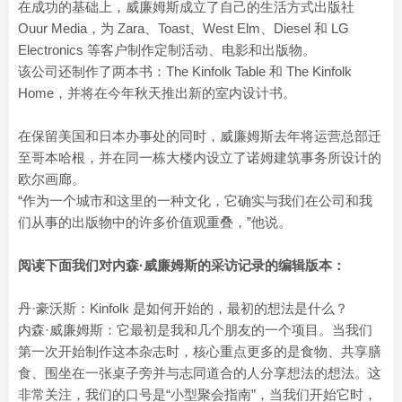
在成功的基础上，威廉姆斯成立了自己的生活方式出版社
Ouur Media，为 Zara、Toast、West Elm、Diesel 和 LG
Electronics 等客户制作定制活动、电影和出版物。
该公司还制作了两本书：The Kinfolk Table 和 The Kinfolk
Home，并将在今年秋天推出新的室内设计书。
在保留美国和日本办事处的同时，威廉姆斯去年将运营总部迁
至哥本哈根，并在同一栋大楼内设立了诺姆建筑事务所设计的
欧尔画廊。
“作为一个城市和这里的一种文化，它确实与我们在公司和我
们从事的出版物中的许多价值观重叠，”他说。
阅读下面我们对内森·威廉姆斯的采访记录的编辑版本：
丹·豪沃斯：Kinfolk 是如何开始的，最初的想法是什么？
内森·威廉姆斯：它最初是我和几个朋友的一个项目。当我们
第一次开始制作这本杂志时，核心重点更多的是食物、共享膳
食、围坐在一张桌子旁并与志同道合的人分享想法的想法。这
非常关注，我们的口号是“小型聚会指南”，当我们开始它时，