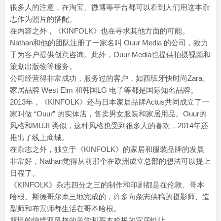
很多人的注意，在淘宝、微博等平台都可以看到人们用这本杂
志作为照片的搭配。
在内容之外，《KINFOLK》也在寻求其他方面的可能。
Nathan和他的团队注册了一家名叫 Ouur Media 的公司，致力
于为客户提供创意咨询。此外，Ouur Media也提供拍摄视频和
策划出版物等服务。
公司经营得非常成功，服务过的客户，如西班牙快时尚Zara、
家居品牌 West Elm 和韩国LG 电子等都是国际知名品牌。
2013年，《KINFOLK》还与日本家居品牌Actus共同成立了一
家叫做 “Ouur” 的实体店，售卖男女服装和家居用品。Ouur的
风格和MUJI 类似，这种风格也受到很多人的喜欢，2014年还
推出了线上商城。
在杂志之外，独立于《KINFOLK》的家居和服装品牌的发展
非常好，Nathan觉得从前那个在欧洲成立总部的想法可以提上
日程了。
《KINFOLK》杂志四分之三的制作和印刷都是在伦敦、哥本
哈根、斯德哥尔摩三地完成的，许多向杂志供稿的摄影师、造
型师和布景师都生活在哥本哈根。
斯堪的纳维亚风格的美学和哥本哈根的宜居性让