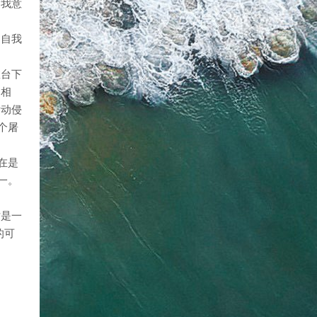
自我意
是自我
数台下
局相
发动侵
个屠
在是
一。
妨是一
的可