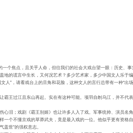
突的一个焦点，且关乎人命，但往我们的社会大戏台望一眼：历史、事
盖地的谎言中生长，又何况艺术？多少艺术家，多少中国文人乐于
文人”，请看戏台上的旦角和花脸，这种文人的言行总带有一种“出场
让霸王过江且东山再起。实在有这种可能。项羽自刎乌江，并不代
伤心泪；戏剧《霸王别姬》也让许多人入了戏。军事统帅、演员名
样一个不懂京戏的草莽武夫，竟是最入戏的一位。他似乎更有资格
“气盖世”的强权意志。