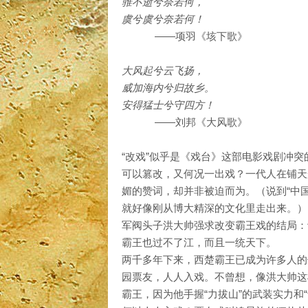
骓不逝兮奈若何，
虞兮虞兮奈若何！
——项羽《垓下歌》
大风起兮云飞扬，
威加海内兮归故乡。
安得猛士兮守四方！
——刘邦《大风歌》
“改戏”似乎是《戏台》这部电影戏剧冲
可以篡改，又何况一出戏？一代人在铺天
媚的赞词，却并非被迫而为。（说到“中国
就好像刚从博大精深的文化里走出来。）
军阀头子洪大帅强求改变霸王戏的结局：
霸王也过不了江，而且一统天下。
两千多年下来，西楚霸王已成为许多人的
园票友，人人入戏。不曾想，像洪大帅这
霸王，因为他手握“力拔山”的武装实力和