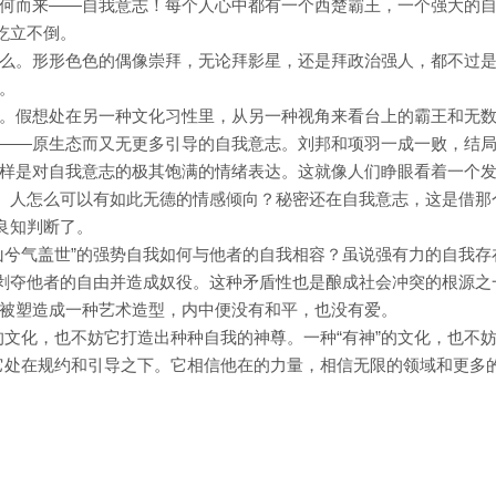
何而来——自我意志！每个人心中都有一个西楚霸王，一个强大的
屹立不倒。
么。形形色色的偶像崇拜，无论拜影星，还是拜政治强人，都不过
。
。假想处在另一种文化习性里，从另一种视角来看台上的霸王和无
——原生态而又无更多引导的自我意志。刘邦和项羽一成一败，结
样是对自我意志的极其饱满的情绪表达。这就像人们睁眼看着一个
样。人怎么可以有如此无德的情感倾向？秘密还在自我意志，这是借那
良知判断了。
山兮气盖世”的强势自我如何与他者的自我相容？虽说强有力的自我存
要剥夺他者的自由并造成奴役。这种矛盾性也是酿成社会冲突的根源之
被塑造成一种艺术造型，内中便没有和平，也没有爱。
”的文化，也不妨它打造出种种自我的神尊。一种“有神”的文化，也不
，它处在规约和引导之下。它相信他在的力量，相信无限的领域和更多
。