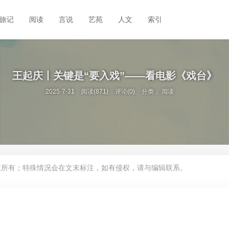
旅记
阅读
言说
艺苑
人文
索引
王起庆丨关键是“要入戏”——看电影《戏台》
2025-7-31
阅读(871)
评论(0)
分类：
阅读
权所有；特殊情况会在文末标注，如有侵权，请与编辑联系。