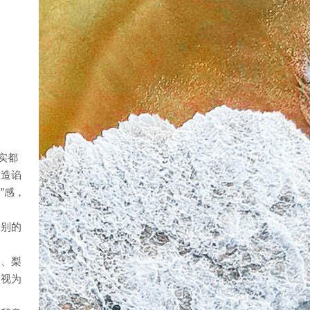
实都
编造谄
”感，
表别的
角、梨
自视为