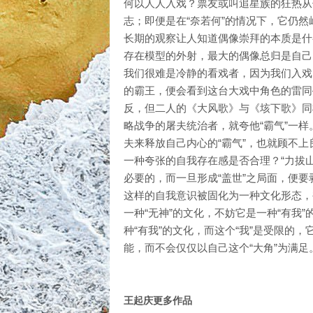
何以人人入戏？票友或叫追星族的狂热从
志；即便是在“奈若何”的情况下，它仍然
长期的观察让人知道偶像崇拜的本质是什
存在模型的外射，最大的偶像总归是自己
我们很难是冷静的看戏者，因为我们入戏
的霸王，便会看到这台大戏中角色的雷同
反，但二人的《大风歌》与《垓下歌》同
略战争的屠夫统治者，就夸他“霸气”一
夫来释放自己内心的“霸气”，也就顾不上
一种夸张的自我存在感是否合理？“力拔
必要的，而一旦形成“盖世”之局面，便
这样的自我意识被固化为一种文化形态，
一种“无神”的文化，不妨它是一种“有我
种“有我”的文化，而这个“我”是受限的
能，而不会仅仅以自己这个“大角”为满足
王起庆更多作品