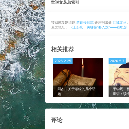
世说文丛总索引
转载或复制请以
超链接形式
并注明出处
世说文丛
原文地址：
《王起庆丨关键是“要入戏”——看电影
相关推荐
2026-2-25
2026-5-7
阿杰丨关于读经的几个话
于学周丨
题
世语：读
十九》的
书笔记二
评论