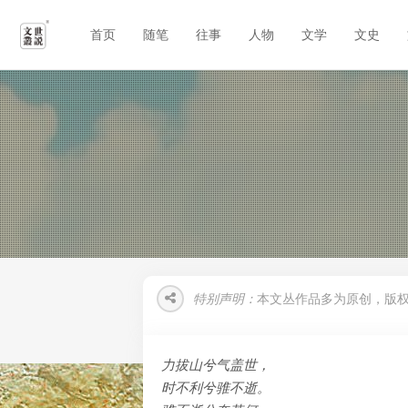
首页
随笔
往事
人物
文学
文史
特别声明：
本文丛作品多为原创，版
力拔山兮气盖世，
时不利兮骓不逝。