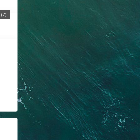
(
7
)