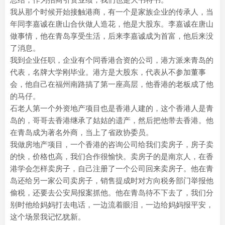
我从那个时候开始接触港商，有一个是家族企业的传承人，当
年同李嘉诚在唐山合伙做人造花，他是大股东。李嘉诚在唐山
做事情，他在青岛享受生活，后来李嘉诚成为首富，他后来没
了消息。
我到企业任职，企业有个同香港合资的公司，港方派来青岛的
代表，名牌大学刚毕业。港方是大股东，代表从不参加董事
会，他自己在福州南路搞了第一座高层，他香港的老板成了他
的马仔。
石老人第一个外资地产项目也是香港人建的，这个香港人是青
岛的，哥哥去香港继承了姑姑的遗产，然后把他带去香港。他
在青岛成为著名外商，当上了省政协委员。
我做房地产项目，一个香港的咨询公司给我们卖房子，房子卖
的快，价格也高，我们合作很愉快。卖房子的是南京人，在香
港学会怎样卖房子，自己注册了一个公司回来卖房子。他在青
岛还给另一家公司卖房子，销售提成时对方向税务部门举报他
偷税，还要去公安局报案抓他。他在青岛待不下去了，我们分
别时他给妈妈打去电话，一边流着眼泪，一边给妈妈报平安，
这个场景我记忆犹新。