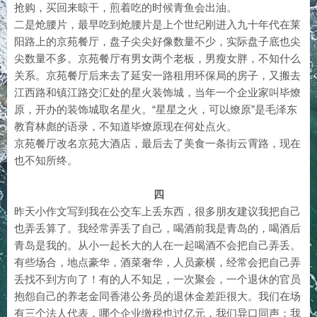
抢购，买回来晾干，煎着吃的时候青鱼会出油。
二是炝腰片，最早吃到炝腰片是上个世纪刚进入九十年代在莱
阳路上的京苑餐厅，盘子尖尖好像数量不少，实际盘子底也尖
尖数量不多。京苑餐厅有男女两个老板，男瘦女胖，不知什么
关系。京苑餐厅后来去了延安一路租用环保局的房子，又搬去
江西路和镇江路交汇处的星火装饰城，当年一个企业家叫毕燎
原，开办的装饰城取名星火。“星星之火，可以燎原”是毛泽东
教育林彪的语录，不知道毕燎原现在何处点火。
京苑餐厅改名京苑大酒店，最后去了美食一条街云霄路，现在
也不知所终。
四
昨天小作文写到我在公交车上丢东西，很多朋友建议我把自己
也弄丢算了。我经常弄丢了自己，喝酒前我是青岛的，喝酒后
青岛是我的。从小一起长大的人在一起喝酒不会把自己弄丢。
有些场合，地点豪华，酒菜奢华，人员豪横，经常会把自己弄
丢找不到方向了！有的人不知足，一次聚会，一个退休的官员
抱怨自己的养老金同香港公务员的退休金差距很大。我们在场
有三个法人代表，哪个企业缴税也过亿元，我们异口同声：我