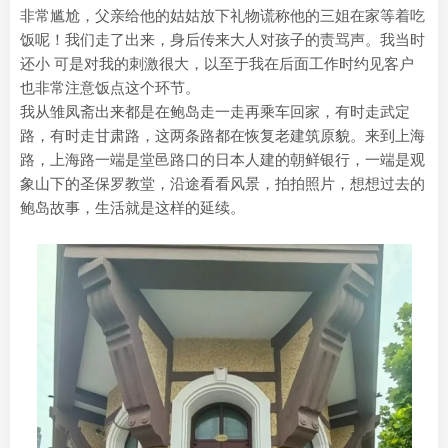
非常尴尬，父亲给他的姑姑放下礼物谎称他的三姐在家等着吃
饭呢！我们走了出来，身后传来大人对孩子的责骂声。我当时
还小 可是对我的刺激很大，以至于我在后面工作时约见客户
也非常注意饭点这个环节。
我从雏凤斋出来都是在鲍岛走一走再乘车回家，有时走武定
路，有时走甘肃路，这两条路都在恢复老建筑原貌。来到上海
路，上海路一端是堂邑路口的日本人建的朝鲜银行，一端是观
象山下的圣保罗教堂，沿途看看风景，拍拍照片，想想过去的
鲍岛故事，生活就是这样的延续。