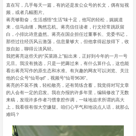
直在写，几乎每天一篇，有的还是发公众号的长文，偶有短视
频，或者几幅图片。
蒋亮够勤奋，生活感悟“生活”味十足，他写的轻松，娓娓道
来，信马由缰，陶然忘机。蒋亮信任读者，行文经常跳跃留
白，小排比诗意盎然。蒋亮在国企担任过董事长、党委书记，
那些过往经历风云激荡，信息量够大，但他拿得起放得下，收
放自如，聊得云淡风轻。
我把蒋亮这些天的“买菜路上”贴出来，正好到今年的一月一号
元旦。我没有挑选，只是一把薅过来，有什么算什么，这也能
看出蒋亮写作的原生态和水准。有兴趣的网友可以浏览、关注
他的公众号“仙哥qd”，视频号“仙哥9636”。
蒋亮的不装不拽，轻松敞亮，还有简练含蓄，我觉得对写文章
的人会有一定的启发。我在办报的许多年里，编辑修改了无数
来稿，发现许多作者习惯拿腔作调，一味地追求所谓的高大
上，我看很有假大空嫌疑。咱们心平气和地说点人话，就那么
难吗？