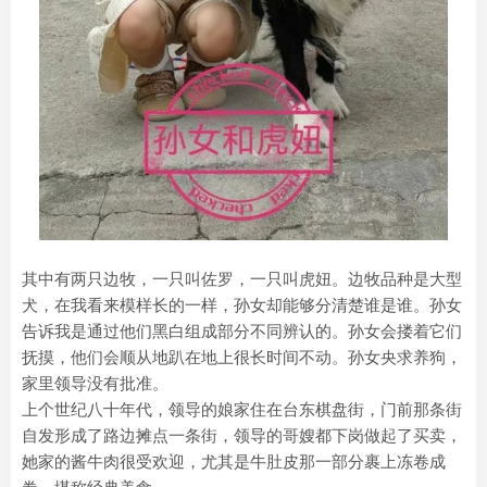
其中有两只边牧，一只叫佐罗，一只叫虎妞。边牧品种是大型
犬，在我看来模样长的一样，孙女却能够分清楚谁是谁。孙女
告诉我是通过他们黑白组成部分不同辨认的。孙女会搂着它们
抚摸，他们会顺从地趴在地上很长时间不动。孙女央求养狗，
家里领导没有批准。
上个世纪八十年代，领导的娘家住在台东棋盘街，门前那条街
自发形成了路边摊点一条街，领导的哥嫂都下岗做起了买卖，
她家的酱牛肉很受欢迎，尤其是牛肚皮那一部分裹上冻卷成