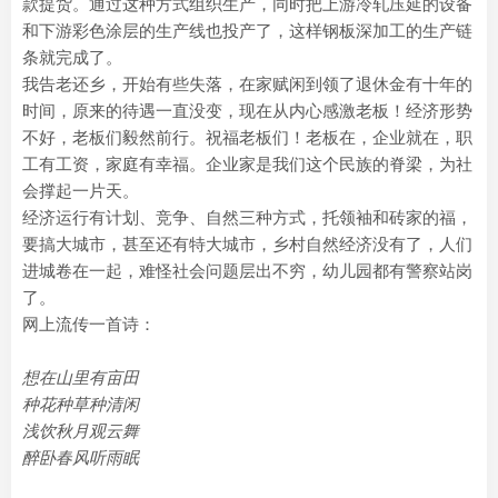
款提货。通过这种方式组织生产，同时把上游冷轧压延的设备
和下游彩色涂层的生产线也投产了，这样钢板深加工的生产链
条就完成了。
我告老还乡，开始有些失落，在家赋闲到领了退休金有十年的
时间，原来的待遇一直没变，现在从内心感激老板！经济形势
不好，老板们毅然前行。祝福老板们！老板在，企业就在，职
工有工资，家庭有幸福。企业家是我们这个民族的脊梁，为社
会撑起一片天。
经济运行有计划、竞争、自然三种方式，托领袖和砖家的福，
要搞大城市，甚至还有特大城市，乡村自然经济没有了，人们
进城卷在一起，难怪社会问题层出不穷，幼儿园都有警察站岗
了。
网上流传一首诗：
想在山里有亩田
种花种草种清闲
浅饮秋月观云舞
醉卧春风听雨眠