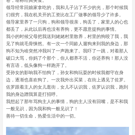
卷，堪称经典美食。
领导经常回娘家拿吃的，我和儿子沾了不少的光，那个时候我
们很穷，我在机关开的工资比在工厂做事的领导少了许多。
领导家里养了一只狗，狗和领导很亲，狗丢了，家里人的心也
都丢了，从此以后再也没有养狗，更不愿意提狗的事情。
我小的时候父母把我送到姥姥村里散养，村里的狗咬了我，我
见了狗就毛骨悚然。有一次一个同龄人遛狗来到我的身边，那
狗不知为啥突然冲我叫了一声跑来了。我吓了一跳，对着那人
破口大骂，你妈了个那个，你人都养不活，你还养狗！那人没
有言语，低头像狗一样跑开了。
受孙女的影响我不怕狗了，孙女和狗玩耍的时候我都守在身
边，逐渐也喜欢狗了。一次我外出买菜，在街上遇见了佐罗。
佐罗跟着主人的女儿逛街，女儿不认识我，佐罗认识我，跑到
我的身边蹭我算是打招呼。
我想起了那年骂狗主人的事情，狗的主人没有回嘴，是不和我
一般见识，因为我和狗一般见识了！
善待一切生命，热爱生活中的一切。