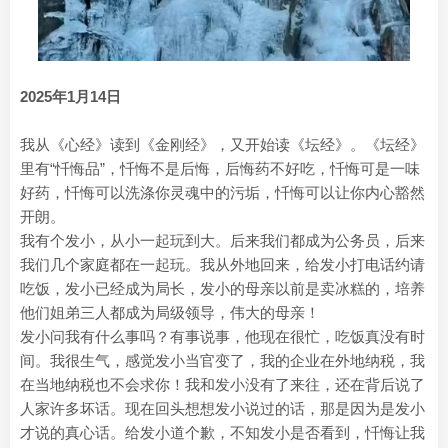
2025年1月14日
我从《心经》读到《金刚经》，又开始读《坛经》。《坛经》
里有“忏悔品”，忏悔不是后悔，后悔药不好吃，忏悔可是一味
好药，忏悔可以洗涤你灵魂中的污垢，忏悔可以让你内心豁然
开朗。
我有个发小，从小一起玩到大。后来我们都成为公务员，后来
我们几个家庭都在一起玩。我从外地回来，给发小打电话约请
吃饭，发小已经成为局长，发小的母亲以前是卖冰糕的，培养
他们姐弟三人都成为局级领导，伟大的母亲！
发小问我有什么事吗？有事说事，他现在很忙，吃饭真没有时
间。我很生气，感觉发小当官变了，我的企业在外地纳税，我
在当地纳税也不会求你！我和发小没有了来往，还在背后说了
人家许多坏话。现在回头想想发小说过的话，那是因为是发小
才说的真心话。给发小道个歉，不知发小是否看到，忏悔让我