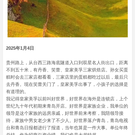
2025年1月4日
贵州路上，从台西三路海底隧道入口到双星名人街出口，距离
不到五十米，有丹香、笑蕾、皇家美孚三家烘焙店。孙女买蛋
糕时会去三家店都看看，三家店里的蛋糕都吃过以后，最后只
去丹香。现在笑蕾关门了，皇家美孚出事了，小孩子的选择是
有道理的。
我记得皇家美孚以前叫好世界，好世界在海外是连锁店，上个
世纪九十年代初期来青岛开店。好世界是家族企业，我单位的
领导是这个家族的远房亲戚，好世界前来考察，我陪领导接
待，家族中男女老少来了不少人。好世界落户青岛，青岛电视
台和青岛日报都进行了报道，当年也算是一件大事。单位年终
总结，作为招商引资业绩，我们也是大书特书。