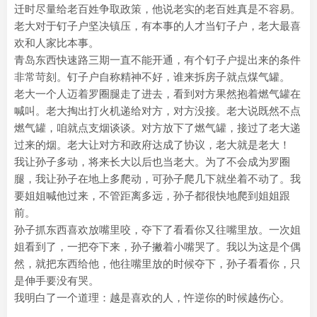
迁时尽量给老百姓争取政策，他说老实的老百姓真是不容易。
老大对于钉子户坚决镇压，有本事的人才当钉子户，老大最喜
欢和人家比本事。
青岛东西快速路三期一直不能开通，有个钉子户提出来的条件
非常苛刻。钉子户自称精神不好，谁来拆房子就点煤气罐。
老大一个人迈着罗圈腿走了进去，看到对方果然抱着燃气罐在
喊叫。老大掏出打火机递给对方，对方没接。老大说既然不点
燃气罐，咱就点支烟谈谈。对方放下了燃气罐，接过了老大递
过来的烟。老大让对方和政府达成了协议，老大就是老大！
我让孙子多动，将来长大以后也当老大。为了不会成为罗圈
腿，我让孙子在地上多爬动，可孙子爬几下就坐着不动了。我
要姐姐喊他过来，不管距离多远，孙子都很快地爬到姐姐跟
前。
孙子抓东西喜欢放嘴里咬，夺下了看看你又往嘴里放。一次姐
姐看到了，一把夺下来，孙子撇着小嘴哭了。我以为这是个偶
然，就把东西给他，他往嘴里放的时候夺下，孙子看看你，只
是伸手要没有哭。
我明白了一个道理：越是喜欢的人，忤逆你的时候越伤心。