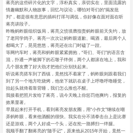
蒋亮的这些碎片化的文字，淳朴真实，亲切实在，里面流露的
情趣幽默和人物故事，回忆与议论，哪怕对哥们的“揭发批
判”，都是很有意思的插科打诨与调侃，你好像在面对面在听
蒋亮讲段子。
昨晚蚂蚱眼组织饭局，蒋亮义愤填膺指责蚂蚱眼前天失约，放
了老同学鸽子。蒋亮一次次让蚂蚱眼道歉、喝酒，最后两个人
都喝大了，晃晃悠悠，蒋亮还在出门时磕了一跤。
等网约车时，蒋亮和蚂蚱眼紧紧拥抱，“哥们、哥们”的语言含
混，扑通一声被脚下的石墩子绊倒，两个人都滚在地上，我和
几个朋友费了好大劲才把他们分别扶起来。
听说蒋亮搭车到了西镇，竟然找不着家了，蚂蚱眼则跟着我们
到了另一个地方吃烧烤，他坐下就趴在桌子上呼噜呼噜睡觉，
抬起头就倚着靠背睡，我们怎么推也不醒。
我接着把照片发给了蒋亮，说今天晚上你惩罚他爽约，报复的
效果显著。
早晨起来打开手机，看到蒋亮发朋友圈，用“小作文”继续在嘲
弄蚂蚱眼，看来他酒醒的很快。我实在分不清拳击台上是比赛
还是游戏，两个人好成一个头，还在抡一胳膊扫一绊腿。
我顺手翻了翻蒋亮的“随手记”，原来他从2015年开始，竟然一