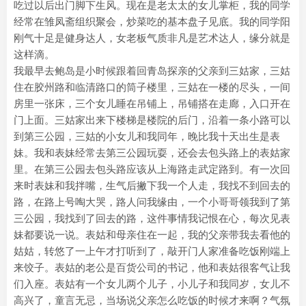
吃过以后出门脚下生风。现在是老太太的女儿掌柜，我的同学
经常在雏凤斋组织聚会，炒菜吃的基本盘子见底。我的同学阳
刚气十足是健身达人，女老板气质非凡是艺术达人，缘分就是
这样滴。
我最早去鲍岛是小时候跟着回青岛探亲的父亲到三姑家，三姑
住在胶州路和临清路口的筒子楼里，三姑在一楼的尽头，一间
房里一张床，三个女儿睡在吊铺上，吊铺搭在走廊，入口开在
门上面。三姑家出来下楼梯是楼院的后门，沿着一条小路可以
到第三公园，三姑的小女儿和我同年，晚比我十天出生是表
妹。我和表妹经常去第三公园玩耍，还会去包头路上的表姑家
里。在第三公园去包头路应该从上海路走武定路到。有一次回
来时表妹和我拌嘴，生气后撇下我一个人走，我找不到回去的
路，在路上号啕大哭，路人问我缘由，一个小哥哥领我到了第
三公园，我找到了回去的路，这件事情我记恨在心，每次见表
妹都要说一说。表姑和母亲住在一起，我的父亲带我去看他的
姑姑，转悠了一上午才打听到了，敲开门人家准备吃饭刚端上
来饺子。表姑的老公是百货公司的书记，他和表姑很客气让我
们入座。表姑有一个女儿两个儿子，小儿子和我同岁，女儿不
高兴了，童言无忌，当场说父亲怎么吃饭的时候才来啊？气氛