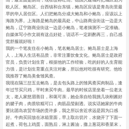
欧人区、鲍岛区、台西镇和台东镇，鲍岛区应该是青岛街里最
早的华人居住区。人们把鲍岛分成大鲍岛和小鲍岛，应该以上
海路为界。上海路是鲍岛的最高处，中山路商业街这一边是大
鲍岛，辽宁路商业街这一边是小鲍岛，笔者揣测不一定准确。
自媒体写小作文就有这点好处，说话不一定斟酌再三，自己感
觉舒服就好啦！
我的一个笔友住在小鲍岛，笔名鲍岛居士。鲍岛居士是上海
人，上海人生活有品质，非常注重饮食文化。鲍岛居士是政府
官员，负责计划生育，根据他的工作经验，吃的好的人生育能
力强，是计划生育重点关注对象，所以他对吃很有研究。他给
我推荐了鲍岛美食雏凤斋。
我现在隔三岔五去鲍岛，是去包头路上的雏凤斋买肉制品，逢
年过节买只鸡，平时来买牛肉。最早的时候店里坐着一位老太
太，老人家慈眉善目，和蔼可亲，她会亲自给我挑几块刚酱好
的腱子肉，肉质软糯可口，肉筋晶莹剔透。说实话她家的牛肉
要比团岛农贸市场的贵许多，我之所以舍近求远是因为口感
好。牛肉买回放在冰箱里面，早上取出切片，水烧开了下面一
起煮，荷包上鸡蛋，面熟后，淋上酱油，撒上葱花和香菜末，