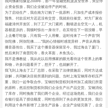
我同佛家结缘是2008年，那一年金融危机波及全世界，央企停
止资金投放，我们企业被迫停产的时候。
为了启动生产，我在南方订购了一批原料，只加生产成本报价
预售。付款后对方迟迟没有交货，我就前往催货。对方厂家在
福建漳州开发区，到了工厂大门紧闭，翻墙进去空无一人，机
器都是凉的，我顿时惊出一身冷汗。在宾馆住下一宿没睡，早
上去餐厅吃饭，只有我一个人用餐。这时传来了一个声音“阿
弥陀佛，阿弥陀佛……”我的心情顿时感觉异样，声音从商场
播音器传出，我买了这个播音器保留至今。我过海去了厦门，
然后来到了南普陀寺，香火革面，木鱼洗心。
我不是佛教徒，我从此以后用佛家的眼光看待这个世界上的事
和物，许多问题看开了，想开了，也就解开了。
我飞到上海去了工厂总部，在采取了法律措施后，同对方达成
谅解，共同解决目前所遇到的问题。当时上海宝钢库存积压严
重，我们一起争取合作。宝钢控制货权到漳州加工成我们所需
的原料，然后控制货权到我们企业生产出产品交货。宝钢消化
了库存，同时挽救了我们两个企业。经过这场危机，我们企业
在银行提高了授信额度，同时也得到了央企的更加支持。我们
利用这个条件新增了上游生产设备，企业产业链完善了，企业