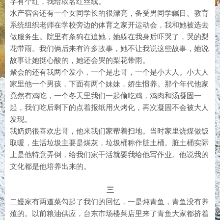
字有个红，我给取名红丝线。
水产宿舍还有一个女同学长的很漂亮，备受男同学瞩目。教育
系统组织老师在学校旁边的体育之家开运动会，我和她被选去
做服务生。院里有条狗在追她，她躲在我身后吓哭了，哭的梨
花带雨。我们俩后来有许多故事，她不让我说这些故事，她说
故事让她挺心酸的，她还会哭的梨花带雨。
聚会的还有我两个发小，一个是忠哥，一个是小大人。小大人
家里他一个男孩，下面有两个妹妹，娇生惯养。那个年代他家
竟然有鸡吃，一个冬天里我们一起偷吃鸡，鸡肉和汤凝固一
起，我们吃后剩下的点着报纸用火烤化，再次凝固不会被大人
发现。
我奶奶很喜欢忠哥，他来我们家帮着扫地。当时家里烧煤做饭
取暖，生活垃圾主要是煤灰，垃圾桶称作脏土桶。脏土桶实际
上是他特意弄倒，给我们家干活就要我给他写作业。他说我的
文化都是他培养出来的。
三
二嫚家有两道菜勾起了我们的回忆，一是炖青鱼，青鱼没有养
殖的。以前粮油供应，台东市场楼菜店里来了青鱼大家都挤着