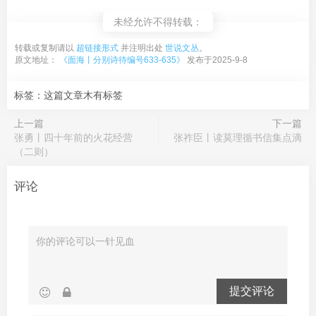
未经允许不得转载：
转载或复制请以
超链接形式
并注明出处
世说文丛
。
原文地址：
《面海丨分别诗待编号633-635》
发布于2025-9-8
标签：这篇文章木有标签
上一篇
下一篇
张勇丨四十年前的火花经营
张祚臣丨读莫理循书信集点滴
（二则）
评论
提交评论