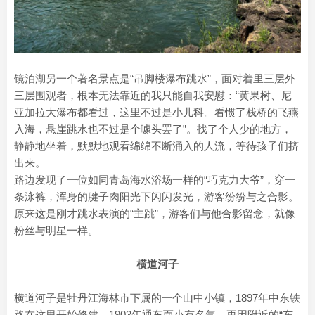
镜泊湖另一个著名景点是“吊脚楼瀑布跳水”，面对着里三层外
三层围观者，根本无法靠近的我只能自我安慰：“黄果树、尼
亚加拉大瀑布都看过，这里不过是小儿科。看惯了栈桥的飞燕
入海，悬崖跳水也不过是个噱头罢了”。找了个人少的地方，
静静地坐着，默默地观看绵绵不断涌入的人流，等待孩子们挤
出来。
路边发现了一位如同青岛海水浴场一样的“巧克力大爷”，穿一
条泳裤，浑身的腱子肉阳光下闪闪发光，游客纷纷与之合影。
原来这是刚才跳水表演的“主跳”，游客们与他合影留念，就像
粉丝与明星一样。
横道河子
横道河子是牡丹江海林市下属的一个山中小镇，1897年中东铁
路在这里开始修建，1903年通车而小有名气。更因附近的“东