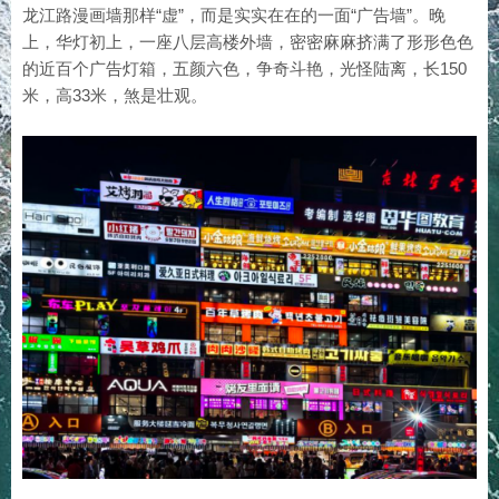
龙江路漫画墙那样“虚”，而是实实在在的一面“广告墙”。晚
上，华灯初上，一座八层高楼外墙，密密麻麻挤满了形形色色
的近百个广告灯箱，五颜六色，争奇斗艳，光怪陆离，长150
米，高33米，煞是壮观。