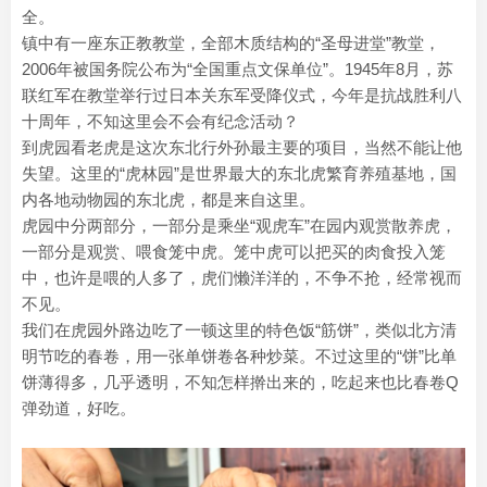
全。
镇中有一座东正教教堂，全部木质结构的“圣母进堂”教堂，
2006年被国务院公布为“全国重点文保单位”。1945年8月，苏
联红军在教堂举行过日本关东军受降仪式，今年是抗战胜利八
十周年，不知这里会不会有纪念活动？
到虎园看老虎是这次东北行外孙最主要的项目，当然不能让他
失望。这里的“虎林园”是世界最大的东北虎繁育养殖基地，国
内各地动物园的东北虎，都是来自这里。
虎园中分两部分，一部分是乘坐“观虎车”在园内观赏散养虎，
一部分是观赏、喂食笼中虎。笼中虎可以把买的肉食投入笼
中，也许是喂的人多了，虎们懒洋洋的，不争不抢，经常视而
不见。
我们在虎园外路边吃了一顿这里的特色饭“筋饼”，类似北方清
明节吃的春卷，用一张单饼卷各种炒菜。不过这里的“饼”比单
饼薄得多，几乎透明，不知怎样擀出来的，吃起来也比春卷Q
弹劲道，好吃。