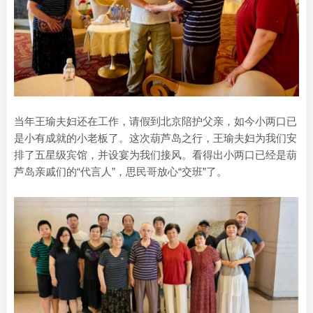
当年王瑜夫妇还在工作，请假到北京陪护父亲，如今小两口已
是小有成就的小老板了。这次葫芦岛之行，王瑜夫妇为我们安
排了五星级宾馆，并设宴为我们接风。看得出小两口已经是葫
芦岛亲戚们的“代言人”，思民哥放心“交班”了。