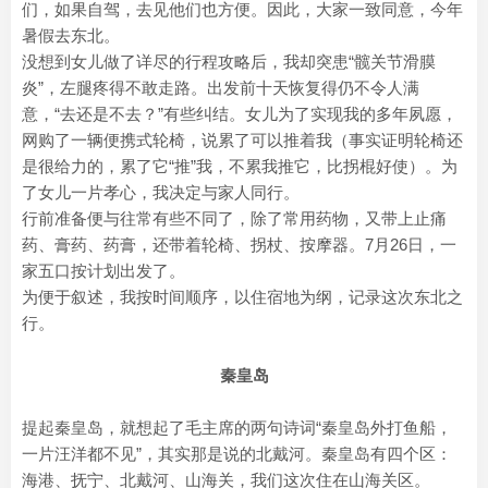
们，如果自驾，去见他们也方便。因此，大家一致同意，今年
暑假去东北。
没想到女儿做了详尽的行程攻略后，我却突患“髋关节滑膜
炎”，左腿疼得不敢走路。出发前十天恢复得仍不令人满
意，“去还是不去？”有些纠结。女儿为了实现我的多年夙愿，
网购了一辆便携式轮椅，说累了可以推着我（事实证明轮椅还
是很给力的，累了它“推”我，不累我推它，比拐棍好使）。为
了女儿一片孝心，我决定与家人同行。
行前准备便与往常有些不同了，除了常用药物，又带上止痛
药、膏药、药膏，还带着轮椅、拐杖、按摩器。7月26日，一
家五口按计划出发了。
为便于叙述，我按时间顺序，以住宿地为纲，记录这次东北之
行。
秦皇岛
提起秦皇岛，就想起了毛主席的两句诗词“秦皇岛外打鱼船，
一片汪洋都不见”，其实那是说的北戴河。秦皇岛有四个区：
海港、抚宁、北戴河、山海关，我们这次住在山海关区。