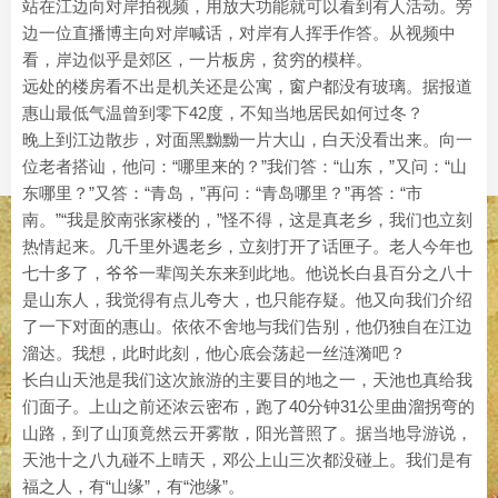
站在江边向对岸拍视频，用放大功能就可以看到有人活动。旁
边一位直播博主向对岸喊话，对岸有人挥手作答。从视频中
看，岸边似乎是郊区，一片板房，贫穷的模样。
远处的楼房看不出是机关还是公寓，窗户都没有玻璃。据报道
惠山最低气温曾到零下42度，不知当地居民如何过冬？
晚上到江边散步，对面黑黝黝一片大山，白天没看出来。向一
位老者搭讪，他问：“哪里来的？”我们答：“山东，”又问：“山
东哪里？”又答：“青岛，”再问：“青岛哪里？”再答：“市
南。”“我是胶南张家楼的，”怪不得，这是真老乡，我们也立刻
热情起来。几千里外遇老乡，立刻打开了话匣子。老人今年也
七十多了，爷爷一辈闯关东来到此地。他说长白县百分之八十
是山东人，我觉得有点儿夸大，也只能存疑。他又向我们介绍
了一下对面的惠山。依依不舍地与我们告别，他仍独自在江边
溜达。我想，此时此刻，他心底会荡起一丝涟漪吧？
长白山天池是我们这次旅游的主要目的地之一，天池也真给我
们面子。上山之前还浓云密布，跑了40分钟31公里曲溜拐弯的
山路，到了山顶竟然云开雾散，阳光普照了。据当地导游说，
天池十之八九碰不上晴天，邓公上山三次都没碰上。我们是有
福之人，有“山缘”，有“池缘”。