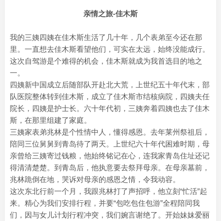
亲情之旅-佳木斯
我的三姨四姨在佳木斯生活了几十年，几个表弟至今还在那
里。一直想去佳木斯看望他们，可实在太远，始终没能成行。
这次自驾游是个难得的机会，佳木斯就成为我首选目的地之
一。
四姨新中国成立后随部队开赴北大荒，上世纪五十年代末，部
队医院整体转到佳木斯，成立了佳木斯市结核病院，四姨夫任
院长，四姨是护士长。六十年代初，三姨奔着四姨也去了佳木
斯，在那里组建了家庭。
三姨家表弟兆林是个性情中人，懂得感恩。去年莱州祭祖后，
陪同三位舅舅到青岛待了两天。上世纪六十年代困难时期，母
亲曾给三姨寄过钱粮，他始终铭记在心，连我家青岛住址还记
得清清楚楚。到青岛后，他执意要去祭拜母亲。在母亲墓前，
兆林跪倒在地，哭诉对母亲的感恩之情，令我动容。
这次东北行前一个月，我跟兆林打了声招呼，他立刻“忙活”起
来。精心为我们安排行程，并要“包吃包住包游”全程陪同我
们，因与女儿计划行程冲突，我们婉言谢绝了。开始妹妹爱丽