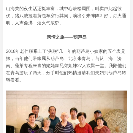
山海关的夜生活还挺丰富，城中心鼓楼周围，叫卖声此起彼
伏，猪八戒拉着黄包车穿行其间，演出引来阵阵叫好，灯火通
明，人声鼎沸，烟火气浓郁。
亲情之旅——葫芦岛
2018年老伴联系上了“失联”几十年的葫芦岛小姨家的五个表兄
妹，当年他们带家属从葫芦岛、北京来青岛，与从上海、济
南、蓬莱专程来青的姥姥家兄弟姐妹27人欢聚一堂。我陪他们
在青岛游玩了两天，分手时他们热情邀请我们夫妇到葫芦岛转
转看看。