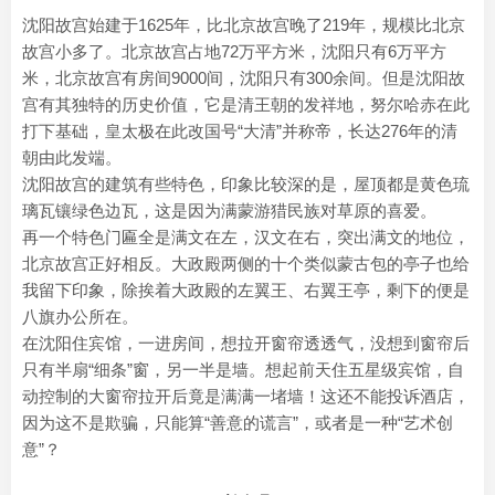
沈阳故宫始建于1625年，比北京故宫晚了219年，规模比北京
故宫小多了。北京故宫占地72万平方米，沈阳只有6万平方
米，北京故宫有房间9000间，沈阳只有300余间。但是沈阳故
宫有其独特的历史价值，它是清王朝的发祥地，努尔哈赤在此
打下基础，皇太极在此改国号“大清”并称帝，长达276年的清
朝由此发端。
沈阳故宫的建筑有些特色，印象比较深的是，屋顶都是黄色琉
璃瓦镶绿色边瓦，这是因为满蒙游猎民族对草原的喜爱。
再一个特色门匾全是满文在左，汉文在右，突出满文的地位，
北京故宫正好相反。大政殿两侧的十个类似蒙古包的亭子也给
我留下印象，除挨着大政殿的左翼王、右翼王亭，剩下的便是
八旗办公所在。
在沈阳住宾馆，一进房间，想拉开窗帘透透气，没想到窗帘后
只有半扇“细条”窗，另一半是墙。想起前天住五星级宾馆，自
动控制的大窗帘拉开后竟是满满一堵墙！这还不能投诉酒店，
因为这不是欺骗，只能算“善意的谎言”，或者是一种“艺术创
意”？