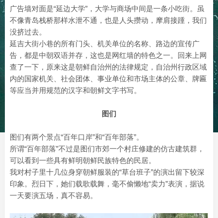
广告墙对面是“延边大学”，大学与商场中间是一条小吃街。虽
不像青岛栈桥那样水泄不通，也是人头攒动，摩肩接踵，我们
没挤过去。
延吉大街小巷的所有门头、机关单位的名称、路边的宣传广
告，都是中朝双语并存，这也是网红墙的特色之一。回来上网
查了一下，原来这是朝鲜自治州的法律规定，自治州行政区域
内的国家机关、社会团体、事业单位和市场主体的公章、牌匾
等应当并用规范的汉字和朝鲜文字书写。
图们
图们有两个景点“百年口岸”和“百年部落”。
所谓“百年部落”不过是图们市郊一个村庄修建的仿古建筑群，
可以看到一些具有鲜明朝鲜民族特色的民居。
我对村子里十几位身穿朝鲜服装的“草台班子”的演出留下较深
印象。烈日下，她们载歌载舞，毫不偷懒地“卖力”表演，据说
一天要演五场，真不容易。