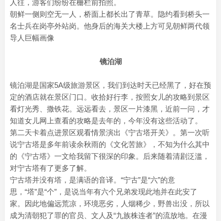
人往，游客们纷纷在栅栏前拍照。
朝鲜一侧则空无一人，桥面上都长出了青草。隐约看到桥头一
名士兵在岗亭外站岗。他身后的海关大楼上方可见朝鲜两代领
导人巨幅画像
镜泊湖
镜泊湖是国家5A级旅游景区，我们到达时天已经黑了，好在预
定的酒店就在景区门口。收拾好行李，按照女儿的攻略到景区
看灯光秀、撒铁花。远远看去，景区一片漆黑，近前一问，才
知道女儿网上查看的攻略是去年的，今年没有这些活动了。
第二天卡着点进景区观看情景演出《宁古塔开关》。第一次听
说宁古塔是多年前读余秋雨的《文化苦旅》，不知为什么其中
的《宁古塔》一文给我留下很深的印象。后来随着清剧泛滥，
对宁古塔有了更多了解。
宁古塔并没有塔，是满语的音译。“宁古”是“六”的意
思，“塔”是“个”，是说当年有六个兄弟发现此地并在此安了
家。因此地偏远荒凉，环境恶劣，人烟稀少，野兽出没，所以
成为清朝犯了罪的官员、文人及“九族株连者”的流放地。在漫