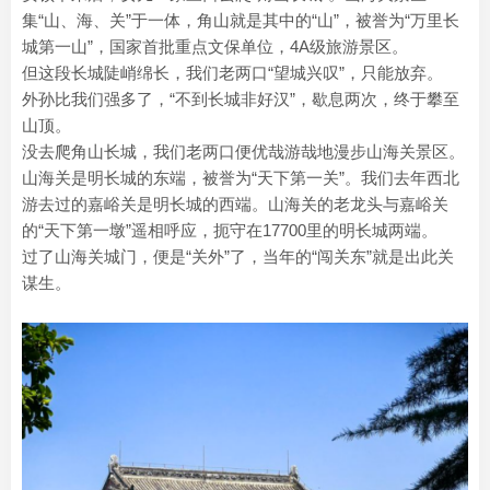
集“山、海、关”于一体，角山就是其中的“山”，被誉为“万里长
城第一山”，国家首批重点文保单位，4A级旅游景区。
但这段长城陡峭绵长，我们老两口“望城兴叹”，只能放弃。
外孙比我们强多了，“不到长城非好汉”，歇息两次，终于攀至
山顶。
没去爬角山长城，我们老两口便优哉游哉地漫步山海关景区。
山海关是明长城的东端，被誉为“天下第一关”。我们去年西北
游去过的嘉峪关是明长城的西端。山海关的老龙头与嘉峪关
的“天下第一墩”遥相呼应，扼守在17700里的明长城两端。
过了山海关城门，便是“关外”了，当年的“闯关东”就是出此关
谋生。