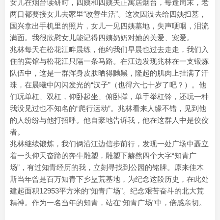
女儿在烟台读研时，四姨和四姨夫正寓居烟台，每逢周末，老
两口都要接女儿去家里“改善生活”。这次因没去给四姨扫墓，
国兴拿出手机里的照片，女儿一见四姨墓地，失声哽咽，泪流
满面。我很欣慰女儿能记得四姨奶奶对她的关爱、宠爱。
兆林每天在松花江畔晨练，他约我们早晨也过去走走，我们入
住的宾馆与松花江只隔一条马路。在江边发现兆林在一支锻炼
队伍中，这是一群浑身皮肤晒得黝黑，隆起的肌肉上挂满了汗
珠，在晨曦中闪闪发光的“汉子”（也得六七十岁了吧？）。他
们玩单杠、双杠，仰卧起坐、俯卧撑，单手举杠铃，还玩一种
我没见过也不知名的“爬行运动”。兆林看来人缘不错，见到他
的人纷纷与他打招呼。他自豪地告诉我，他在这群人中是佼佼
者。
兆林继续锻炼，我们俩沿江边信步前行，发现一处广场中矗立
着一头仰天奋蹄的奔牛雕塑，雕塑下赫然四个大字“知青广
场”，有过知青经历的我，立刻寻找到公园的铭牌。原来佳木
斯当年曾是百万知青下乡垦荒基地，为纪念这段历史，在此处
建起面积12953平方米的“知青广场”。纪念艰苦奋斗的北大荒
精神。作为一名当年的知青，站在“知青广场”中，倍感亲切。