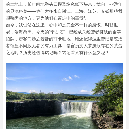
的土地上，长时间地举头四顾又终究低下头来，我向一些远年
的灵魂祭奠——他们大多来自浙江、上海、江苏、安徽那些我
很熟悉的地方，更为他们在苦难中的高贵”。
如今，我也站在这里，心中却是完全不一样的感慨。时移世
易，沧海桑田。今天的“宁古塔”，已经成为经营者赚钱的金字
招牌，游客们趋之若鹜的打卡胜地，谁还记得这里曾经是统治
者镇压不同政见者的有力工具，是官员文人梦魇般存在的荒蛮
之地呢？历史还值得铭记吗？铭记着又有什么意义呢？