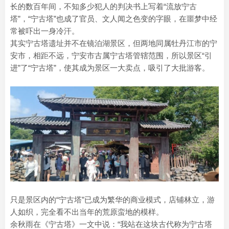
长的数百年间，不知多少犯人的判决书上写着“流放宁古
塔”，“宁古塔”也成了官员、文人闻之色变的字眼，在噩梦中经
常被吓出一身冷汗。
其实宁古塔遗址并不在镜泊湖景区，但两地同属牡丹江市的宁
安市，相距不远，宁安市古属宁古塔管辖范围，所以景区“引
进”了“宁古塔”，使其成为景区一大卖点，吸引了大批游客。
只是景区内的“宁古塔”已成为繁华的商业模式，店铺林立，游
人如织，完全看不出当年的荒原蛮地的模样。
余秋雨在《宁古塔》一文中说：“我站在这块古代称为宁古塔