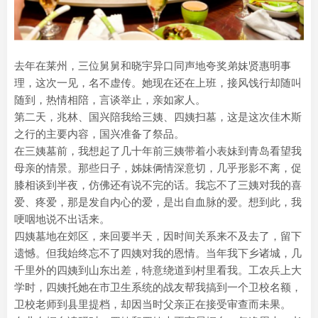
去年在莱州，三位舅舅和晓宇异口同声地夸奖弟妹贤惠明事
理，这次一见，名不虚传。她现在还在上班，接风饯行却随叫
随到，热情相陪，言谈举止，亲如家人。
第二天，兆林、国兴陪我给三姨、四姨扫墓，这是这次佳木斯
之行的主要内容，国兴准备了祭品。
在三姨墓前，我想起了几十年前三姨带着小表妹到青岛看望我
母亲的情景。那些日子，姊妹俩情深意切，几乎形影不离，促
膝相谈到半夜，仿佛还有说不完的话。我忘不了三姨对我的喜
爱、疼爱，那是发自内心的爱，是出自血脉的爱。想到此，我
哽咽地说不出话来。
四姨墓地在郊区，来回要半天，因时间关系来不及去了，留下
遗憾。但我始终忘不了四姨对我的恩情。当年我下乡诸城，几
千里外的四姨到山东出差，特意绕道到村里看我。工农兵上大
学时，四姨托她在市卫生系统的战友帮我搞到一个卫校名额，
卫校老师到县里提档，却因当时父亲正在接受审查而未果。