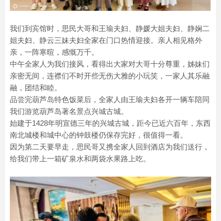
我们到宾馆时，思民大哥和王瑜夫妇、静媛大姐夫妇、静娴二
姐夫妇、静云三妹夫妇全家在门口热情迎接。亲人相见格外
亲，一阵寒暄，感慨万千。
中午全家人为我们接风，看得出大家对大哥十分尊重，姊妹们
亲密无间，连襟们不时开些无伤大雅的小玩笑，一家人其乐融
融，团结和睦。
品尝完葫芦岛特色饭菜后，全家人由王瑜夫妇各开一辆车陪同
我们游览葫芦岛著名景点兴城古城。
始建于1428年明宣德三年的兴城古城，距今已近六百年，东西
南北城楼和城中心的钟鼓楼仍保存完好，很值得一看。
因为第二天要早走，思民哥又携全家人回到酒店为我们送行，
给我们带上一箱矿泉水和两袋水果路上吃。