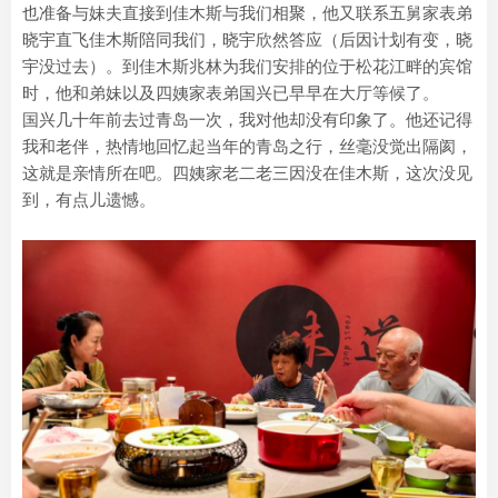
也准备与妹夫直接到佳木斯与我们相聚，他又联系五舅家表弟
晓宇直飞佳木斯陪同我们，晓宇欣然答应（后因计划有变，晓
宇没过去）。到佳木斯兆林为我们安排的位于松花江畔的宾馆
时，他和弟妹以及四姨家表弟国兴已早早在大厅等候了。
国兴几十年前去过青岛一次，我对他却没有印象了。他还记得
我和老伴，热情地回忆起当年的青岛之行，丝毫没觉出隔阂，
这就是亲情所在吧。四姨家老二老三因没在佳木斯，这次没见
到，有点儿遗憾。