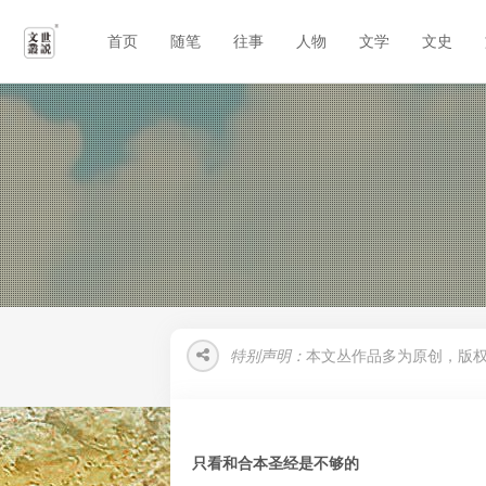
首页
随笔
往事
人物
文学
文史
特别声明：
本文丛作品多为原创，版
只看和合本圣经是不够的