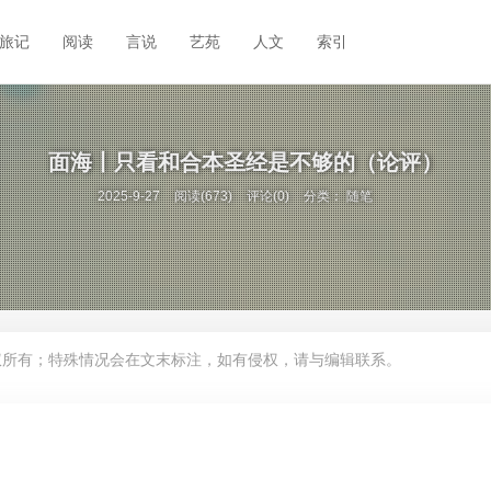
旅记
阅读
言说
艺苑
人文
索引
面海丨只看和合本圣经是不够的（论评）
2025-9-27
阅读(673)
评论(0)
分类：
随笔
权所有；特殊情况会在文末标注，如有侵权，请与编辑联系。