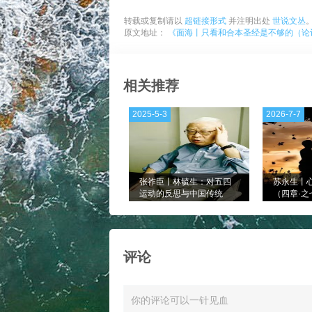
转载或复制请以
超链接形式
并注明出处
世说文丛
原文地址：
《面海丨只看和合本圣经是不够的（论
相关推荐
2025-5-3
2026-7-7
张祚臣丨林毓生：对五四
苏永生丨
运动的反思与中国传统
（四章·之
的“创造性转化”
评论