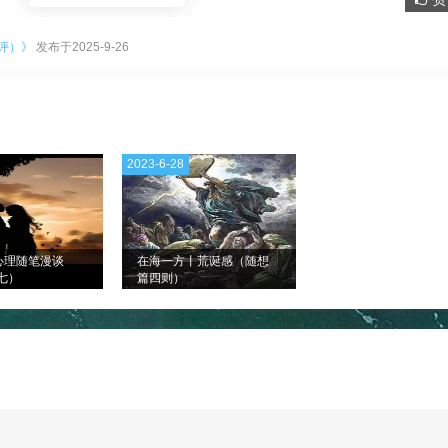
。
评）》
发布于2025-9-26
2023-6-28
心理随笔漫谈
在海一方丨荒诞感（随想
七）
篇四则）