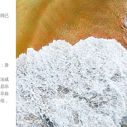
不同已
们：异
方法或
当启示
启示自
相信，