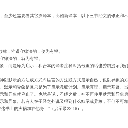
，至少还需要看其它汉译本，比如新译本，以下三节经文的修正和
就放肆，惟遵守律法的，便为有福。
守律法的，就为有福。
象，而是译为启示，和合本的译者注释即括号里的话也委婉提示我
神以默示的方法或方式即语言的方法或方式启示自己，也以异象的
。默示和异象是且只是为了启示救赎计划、启示真理、启示基督。
示和异象就停止了。也就是说，圣经之后，神不再使用默示和异象
示和异象。若有人在圣经之外说又得到什么默示或异象，不但不可
这书上的灾祸加在他身上”（启示录22:18）。