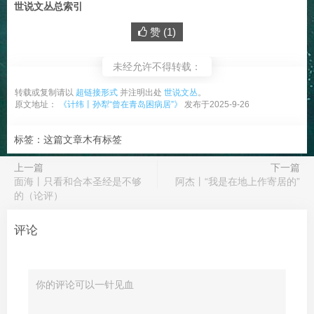
世说文丛总索引
赞 (
1
)
未经允许不得转载：
转载或复制请以
超链接形式
并注明出处
世说文丛
。
原文地址：
《计纬丨孙犁“曾在青岛困病居”》
发布于2025-9-26
标签：这篇文章木有标签
上一篇
下一篇
面海丨只看和合本圣经是不够
阿杰丨“我是在地上作寄居的”
的（论评）
评论