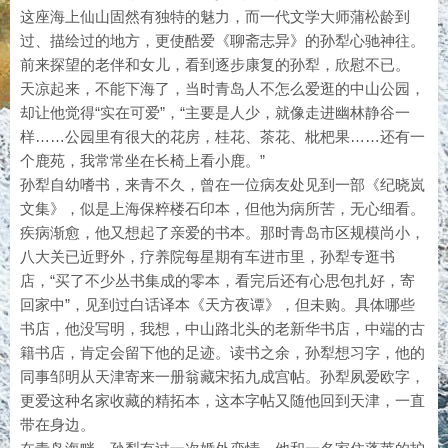
这座海上仙山固然有独特的魅力，而一代文学大师蒲松龄到
过、描绘过的地方，更使酷爱《聊斋志异》的孙犁心驰神往。
前来探望的老伴和女儿，看到逐步康复的孙犁，欣慰不已。
天凉起来，不能下海了，当时青岛人不怎么爱逛的中山公园，
却让他觉得“实在可爱”，“主要是人少，就像走进幽林静谷一
样……公园里有很大的花房，桂花、茶花、枇杷果……还有一
个鹿苑，我常常坐在长椅上看小鹿。”
孙犁自幼嗜书，来青不久，曾在一位病友处见到一部《纪晓岚
文集》，似是上海保粹楼石印本，但他为病所苦，无心细看。
疾病渐愈，他又想起了亲爱的书本。那时青岛市区规模尚小，
八大关已近野外，疗养院每星期有车进市里，孙犁专逛书
店，“买了不少丛书集成的零本，看完后还有心思包扎好，寄
回家中”，见到过白话译本《天方夜谭》，但未购。具体哪些
书店，他没写明，我想，中山路北头的老新华书店，中端的古
籍书店，肯定会留下他的足迹。读书之余，孙犁想习字，他的
同事邹明从天津寄来一册翁藏宋拓九成宫帖。孙犁夙爱欧字，
更爱这种名家收藏的精拓本，这本字帖又随他回到天津，一直
带在身边。