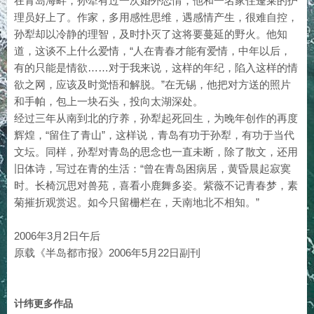
在青岛海畔，孙犁有过一次婚外恋情，他和一名家住蓬莱的护
理员好上了。作家，多用感性思维，遇感情产生，很难自控，
孙犁却以冷静的理智，及时扑灭了这将要蔓延的野火。他知
道，这谈不上什么爱情，“人在青春才能有爱情，中年以后，
有的只能是情欲……对于我来说，这样的年纪，陷入这样的情
欲之网，应该及时觉悟和解脱。”在无锡，他把对方送的照片
和手帕，包上一块石头，投向太湖深处。
经过三年从南到北的疗养，孙犁起死回生，为晚年创作的再度
辉煌，“留住了青山”，这样说，青岛有功于孙犁，有功于当代
文坛。同样，孙犁对青岛的思念也一直未断，除了散文，还用
旧体诗，写过在青的生活：“曾在青岛困病居，黄昏晨起寂寞
时。长椅沉思对兽苑，喜看小鹿舞多姿。紫薇不记青春梦，素
菊摧折观赏迟。如今只留栅栏在，天南地北不相知。”
2006年3月2日午后
原载《半岛都市报》2006年5月22日副刊
计纬更多作品