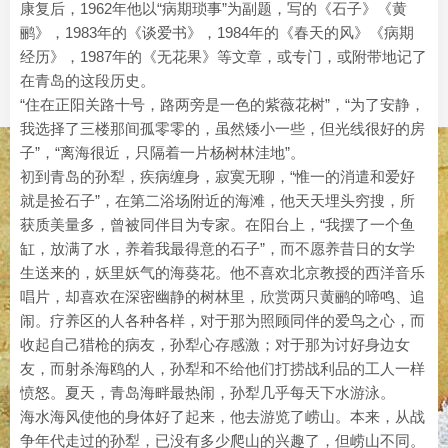
康复后，1962年他以“病期琐事”为副题，写的《石子》《黄
鹂》，1983年的《谈爱书》，1984年的《春天的风》《病期
经历》，1987年的《无花果》等文章，或专门，或附带地记了
在青岛的这段历史。
“住在正阳关路十号，路两旁是一色的紫薇花树”，“为了安静，
我选择了三楼那间孤零零的，虽然矮小一些，但光线很好的房
子”，“离海很近，只隔着一片杨树林洼地”。
初到青岛的孙犁，疾病缠身，寂寞无聊，“惟一的消遣和爱好
就是捡石子”，在第二浴场附近的海滩，他天天埋头穷搜，所
获质美量多，曾被同伴目为专家。在阳台上，“我摆了一个鱼
缸，放满了水，养着我最得意的石子”，而不愿养昔日的女学
生送来的，妖里妖气的海葵花。他不喜欢北京教授的西洋音乐
唱片，却喜欢在深密幽静的树林里，欣赏两只黄鹂的啼鸣、追
闹。疗养区的人各种各样，对于那为照顾同伴的爱鸟之心，而
收起自己猎枪的病友，孙犁心存感激；对于那为讨好身边女
友，而射杀海鸥的人，孙犁和不给他们打捞战利品的工人一样
愤怒。夏天，青岛海畔最热闹，孙犁几乎每天下水游泳。
海水海风使他的身体好了起来，他去游览了崂山。本来，从战
争年代走过的孙犁，已没有多少爬山的兴趣了，但崂山不同。