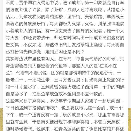
不同，贾平凹在入蜀记中说，进了成都，第一印象就是自行车
的速度都慢了许多。除了茶馆，成都人还特喜欢吃，从路边小
店儿，到鳞次栉比的高档酒楼，望平街、美领馆路、羊西线三
条著名的餐饮娱乐街，每天都极为火爆，火锅、川菜强悍地展
示着成都人的口福。有一位丈夫去了国外的女记者，她一个人
每天要工作还要带孩子，却还有时间写出一部成都民俗题材的
散文集，不仅如此，居然依旧约朋友泡茶馆上酒楼，每天将自
己打扮得光鲜漂亮，她到底闲还是不闲？
其实海边城市里也有闲人。在青岛，每当天气晴好的时候，到
海边都会看到大群竖着的钓鱼竿，那些人真的是“在意不在
鱼”，钓着钓不着另说，图的就是那份期待中的安逸心情。一
瓶老白干，一把花生米，三两方酱豆腐；目光将海上轮船的行
程一寸寸量尽了，直到黄昏的霞火烧红了西海岸，个中的陶醉
自是尝尽了，扛起鱼竿或鱼或不鱼则是不去计较的。
这些年兴起了麻将风，不仅年节假期里大家凑了一起玩两圈，
平日如遇到了投契的“麻友”，也是要找地儿搓一会的，或一个
下午，或一个通宵没有一定，玩的就是个尽兴。哪里有需要哪
里就有生意，于是街头便出现了棋牌麻将馆，不管白天黑夜，
随时恭候着您。说起来，在青岛这类的馆子倒是比茶馆开得还