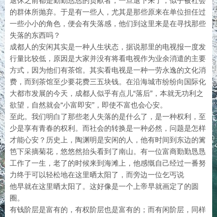
退休之前都是勤勤恳恳的贡献者，一旦退下来了，似乎被社会
的群体所抛弃。于是有一些人，尤其是那些原来在单位担任过
一些小小的角色，便会有失落感，他们到这里来是在寻找那些
失落的东西吗？
成都人的安闲其实是一种人生状态，据说那里的电视报一度发
行量比较低，原因是大家并没有将看电视作为业余消遣的主要
方式，因为他们有茶馆。其实看电视是一种一劳永逸的文化消
费，而到茶馆至少要花费三五块钱。在沿海城市纷纷向国际化
大都市发展的今天，成都人似乎有点儿“落后”，本就无功利之
欲望，自然就会“小富即安”，即使不富也会心安。
至此。我们明白了那些老人失落的是什么了，是一种权利，至
少是享有青春的权利。而社会的转换是一种必然，问题是怎样
才能心安？历史上，陶渊明是安闲的人，他有时间到东边的篱
笆下采摘菊花，悠悠然抬头看到了南山。有一位富商勤勤恳恳
工作了一生，老了的时候来到海滩上，他感慨自己经过一番努
力终于可以轻松地在这里晒太阳了，而旁边一位乞丐说
他早就在这里晒太阳了。这好像是一个上帝早就画定了的圆
圈。
有钱阶层是富有的，有权阶层也是富有的；而有闲阶层，同样