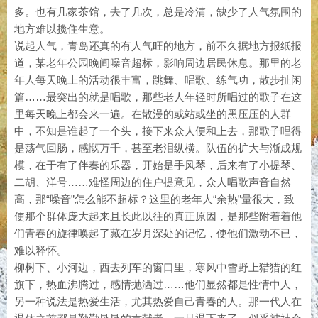
多。也有几家茶馆，去了几次，总是冷清，缺少了人气氛围的
地方难以揽住生意。
说起人气，青岛还真的有人气旺的地方，前不久据地方报纸报
道，某老年公园晚间噪音超标，影响周边居民休息。那里的老
年人每天晚上的活动很丰富，跳舞、唱歌、练气功，散步扯闲
篇……最突出的就是唱歌，那些老人年轻时所唱过的歌子在这
里每天晚上都会来一遍。在散漫的或站或坐的黑压压的人群
中，不知是谁起了一个头，接下来众人便和上去，那歌子唱得
是荡气回肠，感慨万千，甚至老泪纵横。队伍的扩大与渐成规
模，在于有了伴奏的乐器，开始是手风琴，后来有了小提琴、
二胡、洋号……难怪周边的住户提意见，众人唱歌声音自然
高，那“噪音”怎么能不超标？这里的老年人“余热”量很大，致
使那个群体庞大起来且长此以往的真正原因，是那些附着着他
们青春的旋律唤起了藏在岁月深处的记忆，使他们激动不已，
难以释怀。
柳树下、小河边，西去列车的窗口里，寒风中雪野上猎猎的红
旗下，热血沸腾过，感情抛洒过……他们显然都是性情中人，
另一种说法是热爱生活，尤其热爱自己青春的人。那一代人在