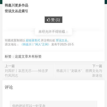
韩嘉川更多作品
世说文丛总索引
赞 (
1
)
未经允许不得转载：
转载或复制请以
超链接形式
并注明出处
世说文丛
。
原文地址：
《韩嘉川丨“闲人”之闲》
发布于2025-10-5
标签：这篇文章木有标签
上一篇
下一篇
刘禹轩丨哀思无尽——悼念罗
韩嘉川丨“龙吸水”、图腾文化与
竹风同志
新迷信
评论