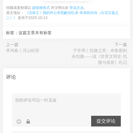
转载或复制请以
超链接形式
并注明出处
世说文丛
。
原文地址：
《沈保立丨我的外公朱熙齡回忆录·朱旭初自传（白话文版之
二）》
发布于2025-10-13
标签：这篇文章木有标签
上一篇
下一篇
李鸿春丨浮山听雨
于学周丨恺撒之死：布鲁图刺
杀恺撒——读《世界文明史·恺
撒与基督》札记
评论
提交评论