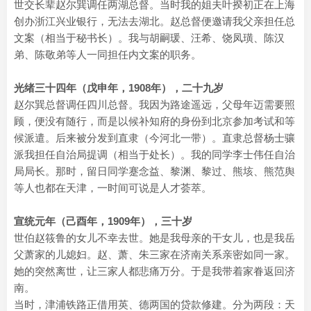
世交长辈赵尔巽调任两湖总督。当时我的姐夫叶揆初正在上海
创办浙江兴业银行，无法去湖北。赵总督便邀请我父亲担任总
文案（相当于秘书长）。我与胡嗣瑗、汪希、饶凤璜、陈汉
弟、陈敬弟等人一同担任内文案的职务。
光绪三十四年（戊申年，1908年），二十九岁
赵尔巽总督调任四川总督。我因为路途遥远，父母年迈需要照
顾，便没有随行，而是以候补知府的身份到北京参加考试和等
候派遣。后来被分发到直隶（今河北一带）。直隶总督杨士骧
派我担任自治局提调（相当于处长）。我的同学李士伟任自治
局局长。那时，留日同学蹇念益、黎渊、黎过、熊垓、熊范舆
等人也都在天津，一时间可说是人才荟萃。
宣统元年（己酉年，1909年），三十岁
世伯赵筱鲁的女儿不幸去世。她是我母亲的干女儿，也是我岳
父萧家的儿媳妇。赵、萧、朱三家在济南关系亲密如同一家。
她的突然离世，让三家人都悲痛万分。于是我带着家眷返回济
南。
当时，津浦铁路正借用英、德两国的贷款修建。分为两段：天