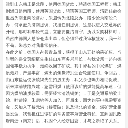
津到山东韩庄是北段，使用德国贷款，聘请德国工程师；韩庄
到浦口是南段，使用英国贷款，聘请英国工程师。清廷任命徐
世昌为南北两段督办，朱启钤为北段总办，段少沧为南段总
办，何承焘为济南提调。我担任副提调。这是我进入交通界的
开端。那时我年轻气盛，立志要廉洁自守。所以采购材料时，
虽然由德国人总管仓库出单，但必须经过我审核签发，我一丝
不苟。朱总办对我非常信任。
在此之前，德国人占领青岛后，获得了山东五处的采矿权。当
时我的岳父萧绍庭先生任山东商务局局长，与我父亲一起向德
国领事极力抗争，最终收回了矿权。其中峄县的中兴煤矿，煤
质最好，产量丰富，炼出的焦炭特别适合轮船使用。争回后，
由山东盐运使张毓渠先生招股主办，我父亲也竭力相助促成。
后来津浦铁路兴建，急需用煤（使用该矿的煤能提高车速，但
因为煤的油质较重，需要经常清洗锅炉），于是交通系的梁士
诒、叶恭绰、朱启钤等人加入。再后来，因为购买电机需要资
金，又加入了黎元洪（黎黄陂）以及湖北的资金。煤矿营业相
当发达。我曾担任过该矿的常务董事兼营业科长。直到国民政
府南迁（南京）后，我因个人经济困窘，才与之断绝了关系。