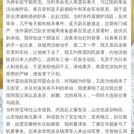
为师长驻守新民屯。当时革命党人商震在奉天，与辽阳的革命
活动相呼应。蒋百里和蓝天蔚都暗中和革命军有联系。我于是
辞去津浦铁路的职务，赶赴沈阳。当时张作霖拥护清廷，反对
革命，几乎每天都有格杀事件。蓝天蔚兵败逃走，总督衙门戒
严。张作霖的卫队长张辅周准备趁蒋百里进入督署时，设伏兵
刺杀他。我得知这个阴谋后，连夜亲自赶到督署，拉着蒋百里
的手一起出来，张辅周没敢动手。第二天一早，我又亲自送蒋
百里到车站，让他南下去了。我又约商震到民政署，向他详细
陈述日本人的野心，说明东三省一旦发生动乱，无异于为日本
人制造机会，于是资助他四千元，请他离开。商震也深知外交
形势的严峻，便改变了计划。
张作霖知道我是同盟会会员，对我颇为怀疑，又因为他残杀了
王医官，并且对袁良有不利的举动，我便禀明了赵尔巽总督，
陪同我父亲以及袁良、郝鹏、沈恒祺等人，一同经大连前往青
岛隐居。
当时孙宝琦任山东巡抚。武昌起义爆发后，山东也谋划响应。
山东地处南北要冲，孙巡抚为了安定地方，宣布独立，自任都
督，由贾宾卿师长任副都督。我和夏溥泉、丁佛言等都参与了
机要事务。后来袁世凯派吴镜潭等人来运动军警，导致独立局