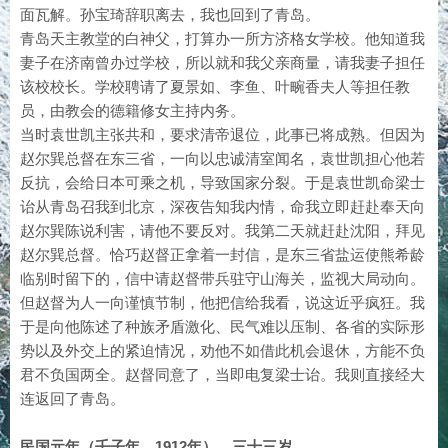
面瓦解。孙宝琦辞职离去，我也回到了青岛。
青岛天主教堂的白神父，打算办一所方济格女学校。他知道我
妻子在济南曾办过学校，所以就和我父亲商量，请我妻子担任
该校校长。学校聘请了夏景如、李鱼、叶畹香夫人等担任教
员，由教会的德籍修女主持内务。
当时袁世凯主张共和，要求清帝退位，此事已将成熟。但因为
赵尔巽总督在东三省，一向以忠诚清室闻名，袁世凯担心他若
反抗，会给日本可乘之机，导致国家分裂。于是袁世凯命梁士
诒从青岛召我到北京，深夜告知我内情，命我立即赶赴奉天向
赵尔巽陈说利害，请他不要反对。我第二天就赶赴沈阳，拜见
赵尔巽总督。恰巧赵督正拿着一封信，是东三省盐运使熊希龄
临别时留下的，信中请赵督带兵驻守山海关，监视大局动向。
但赵督为人一向谨慎节制，他把信给我看，说这近乎疯狂。我
于是向他陈述了种族矛盾激化、民气难以压制、各省的实际形
势以及外交上的紧迫情况，劝他不如借此机会退休，方能不负
君不负国两全。赵督同意了，当即电复梁士诒。我则直接经大
连返回了青岛。
民国元年（壬子年，1912年），三十三岁