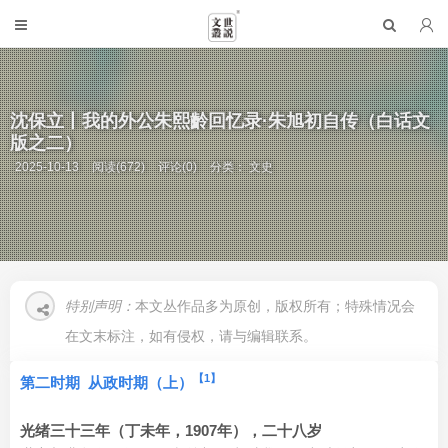
沈保立丨我的外公朱熙齡回忆录·朱旭初自传（白话文
版之二）
2025-10-13
阅读(672)
评论(0)
分类：
文史
特别声明：
本文丛作品多为原创，版权所有；特殊情况会
在文末标注，如有侵权，请与编辑联系。
【1】
第二时期 从政时期（上）
光绪三十三年（丁未年，1907年），二十八岁