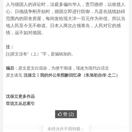
人与德国人的诉讼时，法庭多偏向华人，责罚德侨，以收揽人
心。日德战争刚开始时，德国立即进行防御，凡是在战线妨碍
范围内的田舍房屋，每间发给现大洋一百元作为补偿。所以当
地人民至今无不称道。日本人两次占领青岛，人民对它的感
情，远不如对德国。
注：
[1]原文没有“（上）”字，是编辑加的。
编后
：原文是文白混杂，为便于阅读，现改为现代白话文
原文请见
沈保立丨我的外公朱熙齡回忆录（朱旭初自传·之二）
沈保立更多作品
世说文丛总索引
赞 (
2
)
未经允许不得转载：