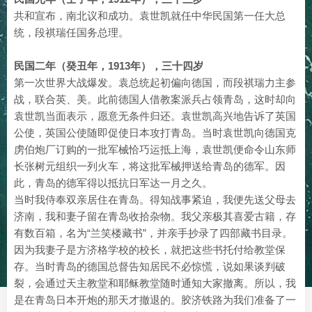
共和宣布，南北议和成功。袁世凯就任中华民国第一任大总
统，段祺瑞任国务总理。
民国二年（癸丑年，1913年），三十四岁
第一次世界大战爆发。袁总统起初偏向德国，而段祺瑞力主参
战，联合英、美。此前德国人借教案派兵占领青岛，这时却向
袁世凯当面表示，愿意无条件归还。袁世凯高兴地告诉了英国
公使，英国公使随即促使日本攻打青岛。当时袁世凯向德国克
虏伯炮厂订购的一批军械恰巧运抵上海，袁世凯便命令山东师
长张树元组织一列火车，将这批军械押送给青岛的德军。因
此，青岛的德军得以抵抗日军达一月之久。
当时我侍奉双亲居住在青岛。得知战事紧迫，我便先送父母去
济南，我和妻子留在青岛收拾杂物。我父亲极其喜爱古籍，存
有数百箱，名为“兰笑楼藏书”，并亲手抄录了四部藏书目录。
因为我妻子是方济格学校的校长，就把这些书托付给教堂保
存。当时青岛的德国总督告知居民不必惊慌，说如果谈判破
裂，会通过天主教堂和耶稣教堂随时通知大家撤离。所以，我
是在青岛日本开炮的那天才撤退的。胶济铁路为我们准备了一