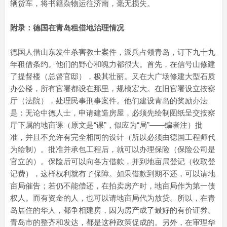
辆货车，将书籍杂物运往济南，毫无损失。
附录：德国在青岛租借地治理情况
德国人借山东发生杀害教士案件，派兵占领青岛，订下九十九
年租借条约。他们的野心和魄力都很大。首先，在信号山修建
了提督楼（总督官邸），极其壮丽。又在大广场修建大型石质
办公楼，所有官署都设在那里，规模宏大。在旧官署设立按察
厅（法院），处理民事刑事案件。他们建设青岛的奖励办法
是：无论中德人士，申请建造房屋，必须先绘制图纸呈交按察
厅下属的地亩课（原文是“课”，似应为“局”——编者注）批
准，并且不允许有完全相同的设计（所以必须由德国工程师代
为绘制）。批准并承包工程后，就可以办理保险（保险公司是
官立的）。保险后可以向各方借款，并到地亩局登记（收取登
记费），这样权利就有了保障。如果借款到期不还，可以请地
亩局催告；若仍不能偿还，在拍卖房产时，地亩局作为第一债
权人。而有资金的人，也可以请地亩局代为放贷。所以，在青
岛居住的华人，都争相建房，因为房产成了最好的有价证券。
青岛市的整齐和发达，都是这种政策促成的。另外，在审理华