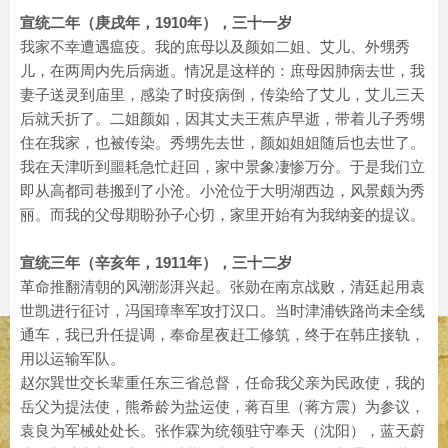
宣统二年（庚戌年，1910年），三十一岁
我家不幸遭遇瘟疫。我的庶母以及颜如二姐、艾儿、外甥秀
儿，在两周内先后病逝。情况是这样的：庶母因肺病去世，我
妻子送灵到庙里，感染了时疫病倒，传染给了艾儿，艾儿三天
后就夭折了。二姐颜如，因其丈夫王蕉庐早逝，带着儿子秀甥
住在我家，也被传染。秀甥先去世，颜如姐姐随后也去世了。
我在天津听到噩耗急忙赶回，家中景象凄惨万分。于是我们立
即从高都司巷搬到了小沧。小沧位于大明湖西边，风景颇为秀
丽。而我的父母期盼孙子心切，家里开始有为我纳妾的提议。
宣统三年（辛亥年，1911年），三十二岁
革命推翻清朝的风潮澎湃兴起。张勋在南京战败，清廷起用袁
世凯进行征讨，冯国璋率军攻打汉口。当时津浦铁路尚未全线
通车，我已升任提调，奉命星夜赶工修筑，终于在韩庄接轨，
用以运输军队。
赵尔巽世交长辈重任东三省总督，任命我父亲为民政使，我的
岳父为提法使，熊希龄为盐运使，蒋百里（蒋方震）为参议，
袁良为军械处处长。张作霖为统领驻守奉天（沈阳），蓝天蔚