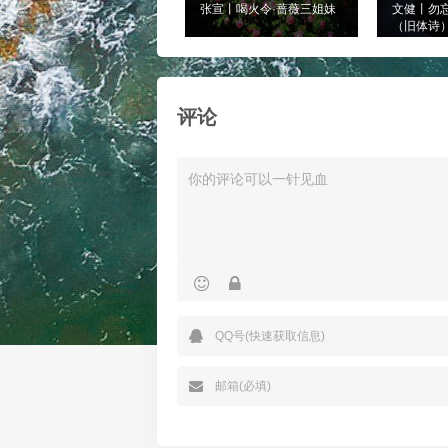
张宣丨喝火令·蔷薇三姐妹
文健丨勿
（旧体诗
评论