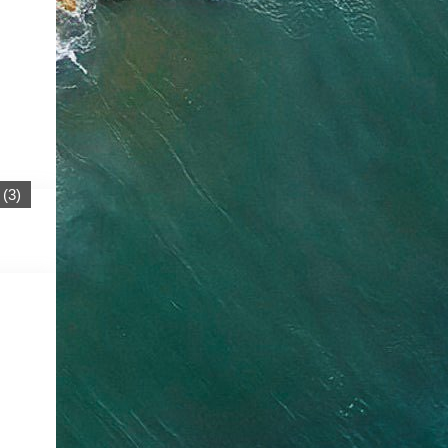
(
3
)