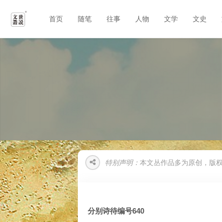
首页
随笔
往事
人物
文学
文史
特别声明：
本文丛作品多为原创，版
分别诗待编号640