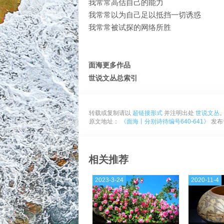
我常常高估自己的能力
我常常以为自己足以抵挡一切诱惑
我常常被试探的网络所胜
面海更多作品
世说文丛总索引
转载或复制请以
超链接形式
并注明出处
世说文丛
原文地址：
《面海丨分别诗待编号640-641》
发布于
相关推荐
2023-3-24
2020-11-4