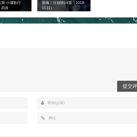
忘我·小彊歌行
面海丨分别诗14首（1018-
）四首
1031）
提交