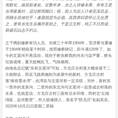
有默化，操其权者矣。近数年来，乡之人持修未果。幸有王君
在周家素封，适过桥而顾曰：嘻，前人为后人计者至深且远，
而顾令其倾圯乎！遂愿捐贷为众倡。其西席邱君怀公又怂恿
之，更有乡先生岳佩环奖助之。于是立庀料，鸠工不日而成，
勒诸石以志不朽云。
之下镌刻修桥有功人员。光绪三十年即1904年，安济桥当重修
于1904年稍前某个时间，按照修桥碑记，距今满120年了。如
今的文渠河不再流动，现存于桥东桥西的河水污染严重，桥头
垃圾成堆，夏天蚊蝇乱飞，气味难闻。
由地名志记载“东有文渠河”可知，方戈庄古村落大概坐落于二
斗路附近，而岳飞路两侧则为发展中的新村。方戈庄古村
落“南有墨水湾”，此湾应与文渠河有一定关联，另外，新村东
一里外的龙泉沟、二里外的东北沟与文渠河一起形成古村落的
水系，也就是说，方戈庄古村三面有活水环绕，而村北“丘陵
绵延，起伏数里”，外人较难踏入，老名字“防戈庄”名副其实。
2025年10月21日星期二草稿