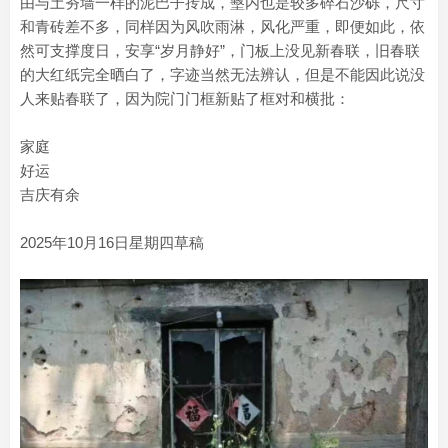
由与土夯墙一样的泥巴子抟成，墼内也是较多碎石沙砾，尺寸
和青砖差不多，同样因为风吹雨淋，风化严重，即便如此，依
然可支撑度日，安享“岁月静好”，门板上没见新春联，旧春联
的大红纸完全晒白了，字迹当然无法辨认，但是不能因此说没
人来贴春联了，因为院门门框新贴了框对和横批：
家庭
好运
吉庆有余
2025年10月16日星期四草稿