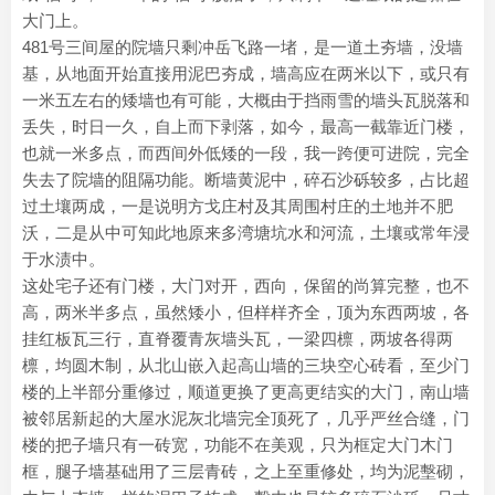
大门上。
481号三间屋的院墙只剩冲岳飞路一堵，是一道土夯墙，没墙
基，从地面开始直接用泥巴夯成，墙高应在两米以下，或只有
一米五左右的矮墙也有可能，大概由于挡雨雪的墙头瓦脱落和
丢失，时日一久，自上而下剥落，如今，最高一截靠近门楼，
也就一米多点，而西间外低矮的一段，我一跨便可进院，完全
失去了院墙的阻隔功能。断墙黄泥中，碎石沙砾较多，占比超
过土壤两成，一是说明方戈庄村及其周围村庄的土地并不肥
沃，二是从中可知此地原来多湾塘坑水和河流，土壤或常年浸
于水渍中。
这处宅子还有门楼，大门对开，西向，保留的尚算完整，也不
高，两米半多点，虽然矮小，但样样齐全，顶为东西两坡，各
挂红板瓦三行，直脊覆青灰墙头瓦，一梁四檩，两坡各得两
檩，均圆木制，从北山嵌入起高山墙的三块空心砖看，至少门
楼的上半部分重修过，顺道更换了更高更结实的大门，南山墙
被邻居新起的大屋水泥灰北墙完全顶死了，几乎严丝合缝，门
楼的把子墙只有一砖宽，功能不在美观，只为框定大门木门
框，腿子墙基础用了三层青砖，之上至重修处，均为泥墼砌，