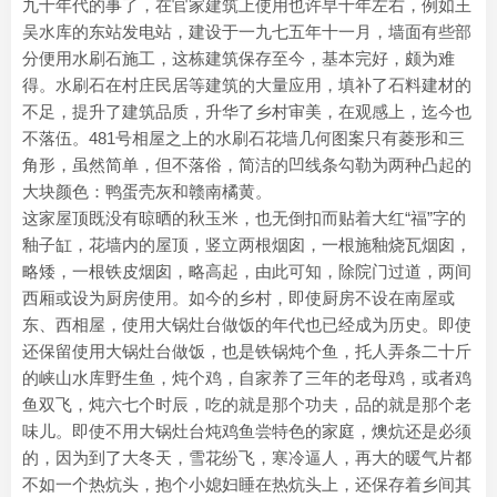
九十年代的事了，在官家建筑上使用也许早十年左右，例如王
吴水库的东站发电站，建设于一九七五年十一月，墙面有些部
分便用水刷石施工，这栋建筑保存至今，基本完好，颇为难
得。水刷石在村庄民居等建筑的大量应用，填补了石料建材的
不足，提升了建筑品质，升华了乡村审美，在观感上，迄今也
不落伍。481号相屋之上的水刷石花墙几何图案只有菱形和三
角形，虽然简单，但不落俗，简洁的凹线条勾勒为两种凸起的
大块颜色：鸭蛋壳灰和赣南橘黄。
这家屋顶既没有晾晒的秋玉米，也无倒扣而贴着大红“福”字的
釉子缸，花墙内的屋顶，竖立两根烟囱，一根施釉烧瓦烟囱，
略矮，一根铁皮烟囱，略高起，由此可知，除院门过道，两间
西厢或设为厨房使用。如今的乡村，即使厨房不设在南屋或
东、西相屋，使用大锅灶台做饭的年代也已经成为历史。即使
还保留使用大锅灶台做饭，也是铁锅炖个鱼，托人弄条二十斤
的峡山水库野生鱼，炖个鸡，自家养了三年的老母鸡，或者鸡
鱼双飞，炖六七个时辰，吃的就是那个功夫，品的就是那个老
味儿。即使不用大锅灶台炖鸡鱼尝特色的家庭，燠炕还是必须
的，因为到了大冬天，雪花纷飞，寒冷逼人，再大的暖气片都
不如一个热炕头，抱个小媳妇睡在热炕头上，还保存着乡间其