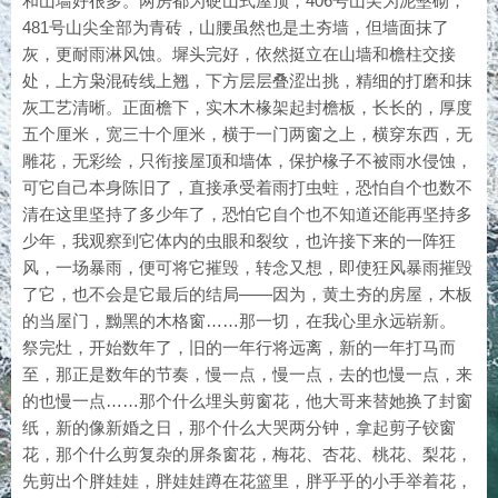
和山墙好很多。两房都为硬山式屋顶，406号山尖为泥墼砌，
481号山尖全部为青砖，山腰虽然也是土夯墙，但墙面抹了
灰，更耐雨淋风蚀。墀头完好，依然挺立在山墙和檐柱交接
处，上方枭混砖线上翘，下方层层叠涩出挑，精细的打磨和抹
灰工艺清晰。正面檐下，实木木椽架起封檐板，长长的，厚度
五个厘米，宽三十个厘米，横于一门两窗之上，横穿东西，无
雕花，无彩绘，只衔接屋顶和墙体，保护椽子不被雨水侵蚀，
可它自己本身陈旧了，直接承受着雨打虫蛀，恐怕自个也数不
清在这里坚持了多少年了，恐怕它自个也不知道还能再坚持多
少年，我观察到它体内的虫眼和裂纹，也许接下来的一阵狂
风，一场暴雨，便可将它摧毁，转念又想，即使狂风暴雨摧毁
了它，也不会是它最后的结局——因为，黄土夯的房屋，木板
的当屋门，黝黑的木格窗……那一切，在我心里永远崭新。
祭完灶，开始数年了，旧的一年行将远离，新的一年打马而
至，那正是数年的节奏，慢一点，慢一点，去的也慢一点，来
的也慢一点……那个什么埋头剪窗花，他大哥来替她换了封窗
纸，新的像新婚之日，那个什么大哭两分钟，拿起剪子铰窗
花，那个什么剪复杂的屏条窗花，梅花、杏花、桃花、梨花，
先剪出个胖娃娃，胖娃娃蹲在花篮里，胖乎乎的小手举着花，