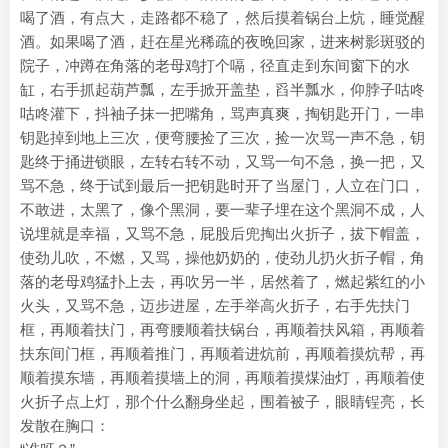
喝了酒，有点大，走路都不稳了，然后摸着锅台上炕，睡觉醒
酒。如果喝了酒，赶在星光稀疏的夜晚回家，进来树影斑驳的
院子，冲蹲在角落的老母鸡打个嗝，径直走到东间窗下的水
缸，右手抓起葫芦瓢，左手掀开盖垫，舀半瓢水，仰脖子咕咚
咕咚灌下，抖袖子抹一把嘴角，骂声真爽，掏钥匙开门，一串
钥匙掉到地上三次，便弯腰捡了三次，捡一次骂一声不急，钥
匙终于捅进锁眼，左转右转不动，又骂一句不急，换一把，又
骂不急，终于试到最后一把钥匙时开了当屋门，人立在门口，
不敢进，太黑了，像个黑洞，要一辈子埋在这个黑洞不成，人
说埋就是幸福，又骂不急，屁股后兜掏出火折子，拔下帽盖，
使劲儿吹，不燃，又骂，操他奶奶的，使劲儿扔火折子帽，角
落的老母鸡猛扑上去，再吹另一半，居然着了，燃起紫红的小
火头，又骂不急，迈步进屋，左手举高火折子，右手先扶门
框，再顺着扶门，再弯腰顺着扶锅台，再顺着扶风箱，再顺着
扶东间门框，再顺着推门，再顺着进炕前，再顺着摸炕帮，再
顺着摸东墙，再顺着摸墙上的洞，再顺着摸煤油灯，再顺着使
火折子点上灯，那个什么翻身坐起，围着被子，眼睛锃亮，长
发散在胸口：