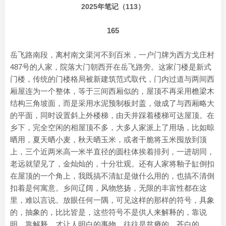
2025年笔记（113）
165
岳飞路南段，离村南文渠河不到百米，一户门牌为西方戈庄村
487号的人家，院落大门朝西开在岳飞路旁。这家门楼是新式
门楼，传统的门楼格局被新建筑范式取代，门内过道与两间西
厢屋连为一个整体，等于三间西厢似的，屋顶不再采用檐梁木
结构三角坡面，而是采用水泥预制板封盖，做成了与西厢略大
的平面，同时设置斜上外楼梯，由天井踩着楼梯可达屋顶。在
乡下，完全空闲的相屋顶不多，大多人家派上了用场，比如晾
晒用，夏天晒小麦，秋天晒玉米，或者干脆将玉米囤放到顶
上，三个近两米高一米半直径的圆柱体挨着排列，一进胡同，
老远就望见了，金灿灿的，十分壮观。还有人家将釉子缸倒扣
在屋顶的一个角上，我既搞不清缸是做什么用的，也搞不清倒
扣着是何寓意。乡间辽阔，风物悠扬，无限的丰富性都在这
里，难以言说。放眼任何一隅，可见这样的那样的符号，具象
的，抽象的，比比皆是，这些符号不是供人来解释的，靠说
明，靠解释，才让人明白的事物，往往是贫瘠的，苍白的。