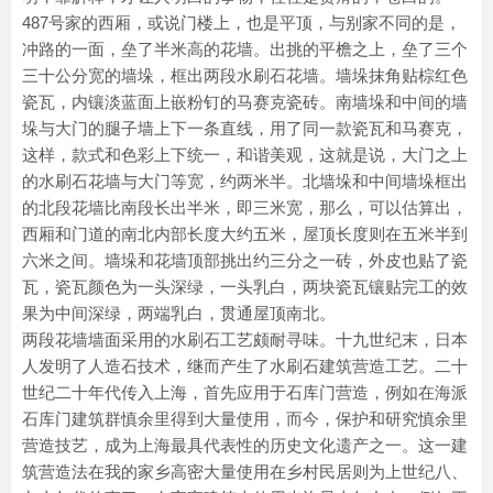
487号家的西厢，或说门楼上，也是平顶，与别家不同的是，
冲路的一面，垒了半米高的花墙。出挑的平檐之上，垒了三个
三十公分宽的墙垛，框出两段水刷石花墙。墙垛抹角贴棕红色
瓷瓦，内镶淡蓝面上嵌粉钉的马赛克瓷砖。南墙垛和中间的墙
垛与大门的腿子墙上下一条直线，用了同一款瓷瓦和马赛克，
这样，款式和色彩上下统一，和谐美观，这就是说，大门之上
的水刷石花墙与大门等宽，约两米半。北墙垛和中间墙垛框出
的北段花墙比南段长出半米，即三米宽，那么，可以估算出，
西厢和门道的南北内部长度大约五米，屋顶长度则在五米半到
六米之间。墙垛和花墙顶部挑出约三分之一砖，外皮也贴了瓷
瓦，瓷瓦颜色为一头深绿，一头乳白，两块瓷瓦镶贴完工的效
果为中间深绿，两端乳白，贯通屋顶南北。
两段花墙墙面采用的水刷石工艺颇耐寻味。十九世纪末，日本
人发明了人造石技术，继而产生了水刷石建筑营造工艺。二十
世纪二十年代传入上海，首先应用于石库门营造，例如在海派
石库门建筑群慎余里得到大量使用，而今，保护和研究慎余里
营造技艺，成为上海最具代表性的历史文化遗产之一。这一建
筑营造法在我的家乡高密大量使用在乡村民居则为上世纪八、