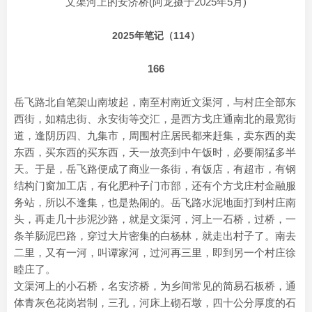
文渠河上的安济桥(阿龙摄于2025年5月)
2025年笔记（114）
166
岳飞路北自笔架山南坡起，南至村南近文渠河，与村庄全部东
西街，如精忠街、永安街等交汇，是西方戈庄通南北的最宽街
道，逢阴历四、九集市，周围村庄居民都来赶集，卖东西的卖
东西，买东西的买东西，天一放亮到中午饭时，必要闹猛多半
天。于是，岳飞路便成了商业一条街，有饭店，有超市，有钢
结构门窗加工店，有化肥种子门市部，还有个方戈庄村金融服
务站，所以不逢集，也是热闹的。岳飞路水泥地面打到村庄南
头，再走几十步泥沙路，就是文渠河，河上一石桥，过桥，一
条羊肠泥巴路，穿过大片密集的白杨林，就走出村子了。南去
二里，又有一河，叫谭家河，过河再三里，即到另一个村庄徐
睦庄了。
文渠河上的小石桥，名安济桥，为乡间常见的简易石板桥，通
体青灰色花岗岩制，三孔，河床上砌石墩，四十公分厚度的石