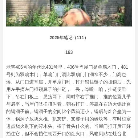
2025年笔记（111）
163
老宅406号的年代比481号早，406号当屋门是单扇木门，481
号则为双扇木门，单扇门门洞比双扇门门洞窄不少，门高也
矮。从门口进堂屋，开单扇门时，打开锁住链子的挂锁后，先
用左手摘左门框锁鼻子的挂链，一丢，哗啦一响，挂链便垂
下，吊在门板上，晃荡两下，同时举右手推门，推的位置几乎
与肩平，当屋门吱扭扭叫着，朝右打开，停靠在右边大锅灶台
的锅洞子前。锅洞子的空间比个风箱还小，锅后与灶台垒为一
体，锅洞子放挑火棍、扒灰铲、支鏊子用的砖块等，有时也塞
进点烧火剩下的碎木头、棒子骨头什么的。当屋门打开后正好
挡住它，但不会挡住朝西开口的灶火口，风箱则贴在灶台北