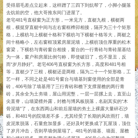
受得眉毛差点立起来，这样蹭了三四下到炕帮了，小脚小腿落
去炕前的空，他大哥推东间门进屋了。
老宅481号直棂窗为正方形，一米见方，直梃九根，横梃两
根，横挺穿直梃中间与左右窗框榫卯相接，隔开为三十个矩形
格，上横枋与上横梃十格和下横枋与下横梃十格等大，两梃之
间十格略小，左右窗框顶紧房屋泥墙，上横枋顶住厚重的松木
窗梁，下横枋与青砖窗台相接，窗台的一行青砖与青砖屋基结
为一体，窗户和房屋比例匀称，即使破旧了，也不显丑，反
而“岁月静好”。老宅406号直棂窗为长方形，高度和481号相
等，直梃少了三根，横梃还是两根，隔为二十一个矩形格，工
艺一样，不同之处是481号窗台与墙基到窗使用的全部是青
砖，406号除了墙基用了三行青砖和檐下支撑屋檐的两行青
砖，其余全为土夯墙，屋山用泥墼，一层一层摞上去，直至山
尖直脊，山墙梁檩外露，封檐与博风板脱落，名副其实的“木
骨泥墙”了，在东西两山和前后屋墙的夯土上裸露大量碎石沙
砾，和481号的院墙差不多，尤其经受了长期的风吹雨打，墙
皮泥浆脱落，石量愈加显多，还好及时更换成了瓦屋顶，顶住
了岁月冲击，否则早墙倒屋塌了。481号的墙基、墙面、屋檐