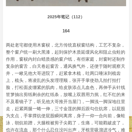
2025年笔记（112）
164
两处老宅都使用木窗棂，北方传统直棂窗结构，工艺不复杂，
整个窗户统一刷大黑漆，起到保护木质延缓风化和阻止虫蛀的
作用，窗棂内封白蜡质感的窗户纸，有些家庭，封窗时还制作
复杂的窗舌，白天卷起窗舌，通风换气外，还便于随时观察天
井，一瞅见他大哥进院了，赶紧拿木梳，吐两口唾沫到梳齿
上，梳头，将凌乱的头发理理顺，张开手掌使劲儿拍打拍打
脸，打松面皮绷紧的肌肉，给皮肤添点儿血色，再伸手从针线
笸箩抽出剪纸剩余的红纸条，放嘴上双唇用力抿，红不红的来
不及看镜子了，听见他大哥推开当屋门，一脚浅一脚深地往里
走，赶紧两腿一蜷一伸，三寸金莲的脚后跟勾住炕席，以屁股
为支点，手掌撑炕使屁股瞬间离席，身子一仰一合向前，像蛙
泳，朝炕前蹭，大腿根被剪子尖戳了，生痛，可能戳破皮了，
也许在流血，那个什么忍住没叫出声，牙根里吸溜进冷气，难