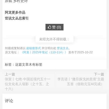
原载 乡村史诗
阿龙更多作品
世说文丛总索引
赞 (
0
)
未经允许不得转载：
转载或复制请以
超链接形式
并注明出处
世说文丛
。
原文地址：
《阿龙丨2025年笔记（110-114）》
发布于2025-10-22
标签：这篇文章木有标签
上一篇
下一篇
张宣丨七绝·中国近现代五十一
李言谙丨“撒旦探戈的意境”主题
位文化名人缩影（之十五、之
五首（借助元宝AI完成）
十六）
评论