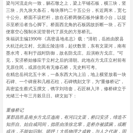
梁与河流走向一致，躺石墩之上，梁上平铺石板，横三块，竖
三块，共九块大条石，每块厚约二十五公分，长近两米，宽七
十公分。桥面不设栏杆，故在石桥两侧石板外缘凿小台，以提
示至桥沿者当心脚下。桥面西北角的石板因故折断一块，石下
便塞空心预制水泥管替代了原先的方形桥孔。
朱福训主编1990年《高密县地名志》载：“清初，岳姓由胶县
大杭迁此立村。北面丘陵连绵，起伏数里，东有文渠河，南有
墨水湾，有利于战时防御，故名防戈庄。后演称方戈庄。”可
见，安济桥始修应于立村之后的清朝。此地在方戈庄立村前有
无原住民，或原住民有无修石桥，无史料可考。
在精忠岳祠北五十米，一条东西大沟上沿，地上横竖放着一块
石碑、一个碑座和几根石柱，石碑镌刻文字，为“重修桥记”，
高密监生蔡式玉撰文，镌字刘培畲，石匠林入泮，修桥碑立于
光绪三十年三月榖旦日。碑文如下：
重修桥记
莱郡昌邑县南乡方戈庄迤南，有河曰文渠，桥曰安济，缔造不
知所自。始自咸同间，捻匪由淮徐北窜，是桥亦被蹂躏，或断
或连，不能如旧制。嗟呼！大扺物理之成败，与人之代谢，固