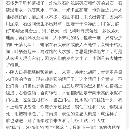
石多为干狗和薄板子，炸坑取石的浅层砾石和炸碎的岩石，石
缝没用灰、泥等浆水，干摞，一米多点高度，也许最近几年才
陆续搞好的，加之雨水不多，石面不旧，未长出青苔，因为不
用泥浆，石缝间便生不出野草，围墙干干净净的，用“岁月静
好”形容还挺合适，到了秋天，纷飞树叶寻找落处，多数落到
地面，再由风吹至墙角，人不来动的话，也成一堆，只有极少
的叶子落到墙上，蜷缩在石头表面或嵌入石缝中，衰竭干枯期
间，叶柄翘起来，向过路的人求援，意思是找错地方了，可是
从来没人理会它们，因为它们的发声太小了，小到只有大地才
听得见。
小院入口是摞墙时预留的，一米宽，冲南北胡同，肯定不是原
来门楼的位置，现在却是它的院门了。这个院门十分简洁，不
设门楼，门板也是象征性的，由五块窄薄的黑木板钉在横档上
组成，右侧设轴，合页转动，木轴捆绑固定于两米高的水泥杆
门柱上，左边立根朽木，当左门柱，比水泥杆门柱矮一头，朽
木上端有块裂缝，铁链子穿过裂缝，锁住门柱和门板，铜锁捏
死，用塑料纸包了，防雨浸，表达的意思大概是：就这样了，
谁也别进，到了逢年过节来看看，门板上贴上个大红
纸“福”字，2025年的“福”字脱落了，只剩下一道红纸的边黏在