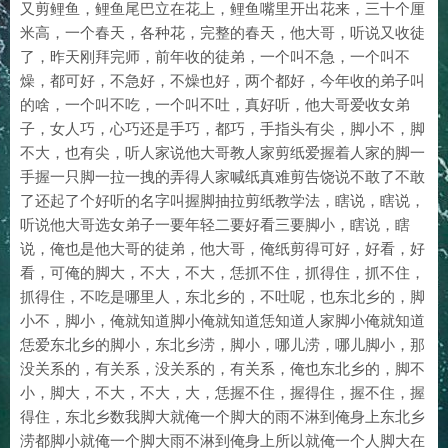
又剪鲤鱼，鲤鱼尾巴立在花上，鲤鱼嘴里开出花来，三十个厘
米高，一个春天，各种花，完整的春天，他大哥，听说又收徒
了，昨天刚拜完师，前年收的徒弟，一个叫不急，一个叫不
燥，都可好，不急好，不燥也好，两个都好，今年收的弟子叫
的啥，一个叫不吃，一个叫不吐，真好听，他大哥爱收女弟
子，女人巧，心巧还是手巧，都巧，手指头有尖，脚小不，脚
不大，也有尖，听人家说他大哥教人家剪纸爱握着人家的脚一
手握一只脚一拉一拽的弄得人家喊纸真难剪告饶说不敢了不敢
了还起了个好听的名字叫握脚抽拉剪纸教学法，瞎说，瞎说，
听说他大哥选女弟子一要年轻二要好看三要脚小，瞎说，瞎
说，俺也是他大哥的徒弟，他大哥，俺纸剪得可好，好看，好
看，可俺的脚大，不大，不大，恁抓不住，抓得住，抓不住，
抓得住，不吃是哪里人，东北乡的，不吐呢，也东北乡的，脚
小不，脚小，俺就知道脚小俺就知道恁知道人家脚小俺就知道
恁爱东北乡的脚小，东北乡涝，脚小，哪儿涝，哪儿脚小，那
没关系的，有关系，没关系的，有关系，俺也东北乡的，脚不
小，脚大，不大，不大，大，恁握不住，握得住，握不住，握
得住，东北乡数我脚大就俺一个脚大的雨不淋到俺身上东北乡
涝都脚小就俺一个脚大雨不淋到俺身上所以就俺一个人脚大在