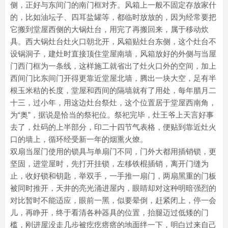
侧，正好与东间门的南门框对齐。风箱上一般不固定存放家什
的，比如油坛子、四耳盐罐等，都临时放放的，因为经常要把
它搬到堂屋西侧的大锅灶台，用完了再搬回来，属于移动炊
具。西大锅灶台灶火口朝北开，风箱贴灶台东侧，这个灶台不
设锅洞子，建灶时直接顶住堂屋南墙，风箱放好的外侧与当屋
门西门框为一条线，这样施工就省出了灶火口外的空间，加上
西间门比东间门开得更靠近堂屋北墙，腾出一块大空，足有半
根玉米秸的长度，堂屋和西间的隔墙就有了用处，每年腊月二
十三，过小年，用这边灶台祭灶，这个位置居于堂屋西南角，
为“奥”，据说是恰当的祭祀位。祭祀完毕，灶王爷上天言好事
去了，灶码的上半部分，印二十四节气表格，便贴到靠近灶火
口的墙上，循环经受新一年的烟熏火燎。
双扇当屋门使用的锁具与单扇门不同，门外大都用插销锁，更
坚固，进堂屋时，先打开挂锁，左移铁棍插销，离开门缝为
止，收好锁和钥匙，举双手，一手推一扇门，两扇黑重的门板
被同时推开，天井的亮光涌进屋内，眼睛却对这种明暗强烈的
对比暂时不能适应，眼前一黑，似要晕倒，赶紧闭上，停一会
儿，再睁开，终于看清各种器具的位置，抬腿迈过低矮的门
槛，刚进屋没走几步被疙疙瘩瘩的地面绊一下，明白过来自己