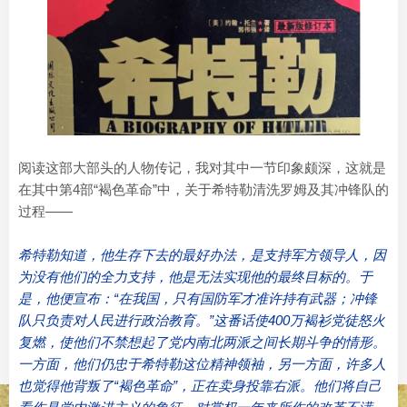
阅读这部大部头的人物传记，我对其中一节印象颇深，这就是
在其中第4部“褐色革命”中，关于希特勒清洗罗姆及其冲锋队的
过程——
希特勒知道，他生存下去的最好办法，是支持军方领导人，因
为没有他们的全力支持，他是无法实现他的最终目标的。于
是，他便宣布：“在我国，只有国防军才准许持有武器；冲锋
队只负责对人民进行政治教育。”这番话使400万褐衫党徒怒火
复燃，使他们不禁想起了党内南北两派之间长期斗争的情形。
一方面，他们仍忠于希特勒这位精神领袖，另一方面，许多人
也觉得他背叛了“褐色革命”，正在卖身投靠右派。他们将自己