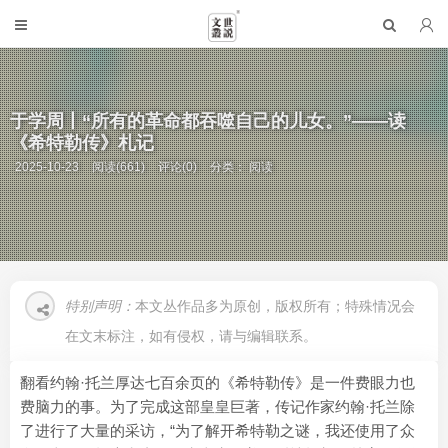
于学周丨“所有的革命都吞噬自己的儿女。”——读
《希特勒传》札记
2025-10-23
阅读(661)
评论(0)
分类：
阅读
特别声明：
本文丛作品多为原创，版权所有；特殊情况会
在文末标注，如有侵权，请与编辑联系。
翻看约翰·托兰厚达七百余页的《希特勒传》是一件费眼力也
费脑力的事。为了完成这部皇皇巨著，传记作家约翰·托兰除
了进行了大量的采访，“为了解开希特勒之谜，我还使用了众