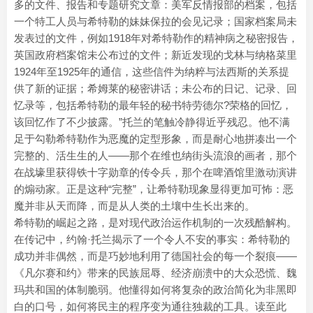
多的文件、报告和专题研究文章：美军反情报部的档案，包括
一个特工人员与希特勒的妹妹保拉的会见记录；国家档案局未
发表过的文件，例如1918年对希特勒作的精神病之秘密报告，
英国政府档案馆未公布过的文件；新近发现的戈林与纳格菜里
1924年至1925年的通信，这些信件为纳粹与法西斯的关系提
供了新的证据；希姆莱的秘密讲话；未公布的日记、记录、回
忆录等，包括希特勒的最年轻的秘书特劳德尔?荣格的回忆，
该回忆作了不少披露。”托兰的笔触冷静得近乎残忍。他不满
足于勾勒希特勒作为恶魔的定型形象，而是耐心地拼凑出一个
完整的、活生生的人——那个在维也纳街头流浪的画者，那个
在战壕里获得铁十字勋章的传令兵，那个在啤酒馆里激动演讲
的煽动家。正是这种“完整”，让希特勒现象显得更加可怖：恶
魔并非从天而降，而是从人类的土壤中生长出来的。
希特勒的崛起之路，是对现代政治运作机制的一次残酷解构。
在传记中，约翰·托兰揭示了一个令人不安的事实：希特勒的
成功并非偶然，而是巧妙地利用了德国社会的每一个裂痕——
《凡尔赛和约》带来的民族屈辱、经济崩溃中的大众恐慌、魏
玛共和国的体制脆弱。他懂得如何将复杂的政治简化为非黑即
白的口号，如何将民主的程序变为通往独裁的工具。读至此