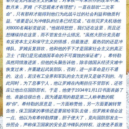
看作是党内激进主义的象征，对掌权一年来所作的改革不满。
数月来，罗姆（“不悲观者才有理想”）一直在鼓吹“二次革
命”，只有那样才能得到他们为此战斗过的社会利益和物质利
益。“谁要是认为冲锋队的任务已经完成，”在坦贝罗夫机场他
对8000名褐衫党徒说，“他就得想想，我们还在这里，而且还
想继续待在这里，而不管发生什么情况。”虽然大部分党员都
有反资本主义和保守主义的情感，但最激进、最热切的还是冲
锋队。罗姆反复鼓吹，他和他的手下才是国家社会主义的真正
卫士（“我们是完成德国革命的不可腐蚀的保证者”）。希特勒
虽然同情激进派，但他的头脑告诉他，除非德国从经济灾难中
恢复过来，并重建起武装部队，否则，进一步革命是行不通
的。这点，若没有工业界和军队的全力支持又是做不到的。与
此同时，为了息事宁人，他让罗姆在内阁担任不管部长，还答
应让他出任国防部长。于是，他便于1934年1月1日书面表扬了
他。表扬信很出色，因为通篇用的都是第二人称单数的昵
称“你”。希特勒的原意是，一方面称赞他，另一方面要婉转警
告他，保卫国家的事情还是要留给军队去做，但罗姆未领会这
一点。他以为有希特勒撑腰，胆子便大了，竟向国防部发去一
份照会，声称保卫国家的安全是冲锋队的特权。这便使矛盾激