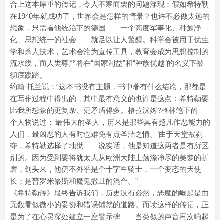
合上这本厚重的传记，令人不寒而栗的问题浮现：假如希特勒
在1940年就成功了，世界会是怎样的情景？也许不必做太远的
想象，只需看他统治下的德国——一个高度军事化、种族净
化、思想统一的社会——就足以让人警醒。科学会被用于优生
学和杀人技术，艺术会沦为宣传工具，教育会成为思想控制的
流水线，而人类尊严将在“国家利益”和“种族优越”的名义下被
彻底践踏。
约翰·托兰说：“这本书没有主题，书中著有什么结论，那都是
在写作过程中得出的，其中最有意义的也许是这点：希特勒要
比我所想象的更复杂、更矛盾得多。格拉汉姆?格林笔下的一
个人物说过：‘最伟大的圣人，历来是那些具有超凡作恶能力的
人们，最凶恶的人有时也难免有点圣洁之情。’由于天堂被剥
夺，希特勒选择了地狱——说实话，他是知道这两者是有所区
别的。因为受到要将犹太人从欧洲大陆上荡涤净尽的美梦的折
磨，到头来，他仍不外乎是个十字军骑士，一个变态的天使
长；是普罗米修斯和魔鬼撒旦的混合。”
《希特勒传》最终告诉我们：历史没有必然，恶魔的崛起是由
无数看似微小的妥协和错误铺就的道路。而读这样的传记，正
是为了在心灵深处建立一座警示碑——当类似的声音再次响起