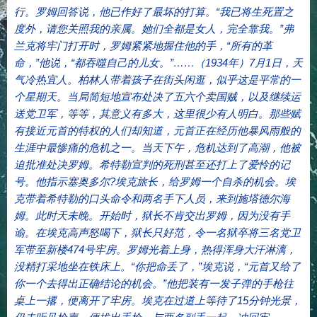
行。罗姆回答说，他已作好了最坏的打算。“我已将生死置之
度外，请您关照我的亲属。她们全都是女人，完全靠我。”弗
兰克将牢门打开时，罗姆紧紧地握住他的手，“所有的革
命，”他说，“都吞噬自己的儿女。”……（1934年）7月1日，天
气冷热宜人。柏林人带着孩子在街头闲逛，似乎这是平常的一
个星期天。当局简短地宣布处决了五六个卖国贼，以及继续运
送党卫军，等等，其意义有多大，这里很少有人明白。那些赋
有接近元首的特权的人们却知道，元首正在经历他暴风雨般的
生涯中最惨痛的危机之一。当天下午，危机达到了高潮，他被
迫批准处决罗姆。希特勒宣判的死刑甚至还打上了爱怜的记
号。他指示塞奥多尔?埃克旅长，给罗姆一个自杀的机会。埃
克带着希特勒的口头命令和两名手下人员，来到施塔德尔海
姆。此时天未晚。开始时，狱长不肯交出罗姆，因为没有手
谕。在埃克高声怒喝下，狱长只好范，令一名狱卒将三名党卫
军带至新楼474号牢房。罗姆光着上身，热得浑身大汗淋漓，
没精打采地坐在铁床上。“你把命丢了，”埃克说，“元首又给了
你一个去得出正确结论的机会。”他把装有一发子弹的手枪往
桌上一撂，便离开了牢房。埃克在过道上等待了15分钟光景，