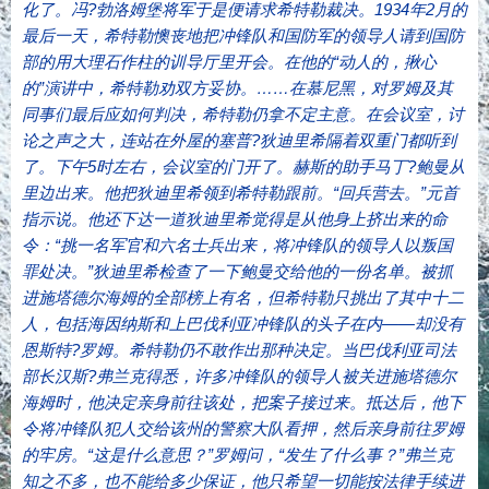
化了。冯?勃洛姆堡将军于是便请求希特勒裁决。1934年2月的
最后一天，希特勒懊丧地把冲锋队和国防军的领导人请到国防
部的用大理石作柱的训导厅里开会。在他的“动人的，揪心
的”演讲中，希特勒劝双方妥协。……在慕尼黑，对罗姆及其
同事们最后应如何判决，希特勒仍拿不定主意。在会议室，讨
论之声之大，连站在外屋的塞普?狄迪里希隔着双重门都听到
了。下午5时左右，会议室的门开了。赫斯的助手马丁?鲍曼从
里边出来。他把狄迪里希领到希特勒跟前。“回兵营去。”元首
指示说。他还下达一道狄迪里希觉得是从他身上挤出来的命
令：“挑一名军官和六名士兵出来，将冲锋队的领导人以叛国
罪处决。”狄迪里希检查了一下鲍曼交给他的一份名单。被抓
进施塔德尔海姆的全部榜上有名，但希特勒只挑出了其中十二
人，包括海因纳斯和上巴伐利亚冲锋队的头子在内——却没有
恩斯特?罗姆。希特勒仍不敢作出那种决定。当巴伐利亚司法
部长汉斯?弗兰克得悉，许多冲锋队的领导人被关进施塔德尔
海姆时，他决定亲身前往该处，把案子接过来。抵达后，他下
令将冲锋队犯人交给该州的警察大队看押，然后亲身前往罗姆
的牢房。“这是什么意思？”罗姆问，“发生了什么事？”弗兰克
知之不多，也不能给多少保证，他只希望一切能按法律手续进