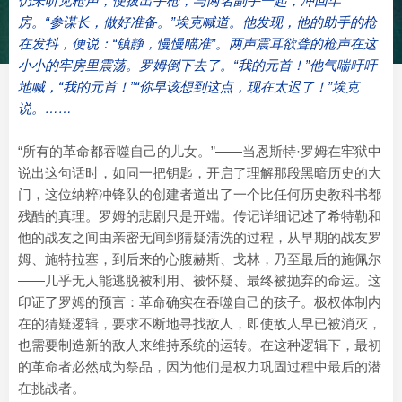
仍未听见枪声，便拔出手枪，与两名副手一起，冲回牢
房。“参谋长，做好准备。”埃克喊道。他发现，他的助手的枪
在发抖，便说：“镇静，慢慢瞄准”。两声震耳欲聋的枪声在这
小小的牢房里震荡。罗姆倒下去了。“我的元首！”他气喘吁吁
地喊，“我的元首！”“你早该想到这点，现在太迟了！”埃克
说。……
“所有的革命都吞噬自己的儿女。”——当恩斯特·罗姆在牢狱中
说出这句话时，如同一把钥匙，开启了理解那段黑暗历史的大
门，这位纳粹冲锋队的创建者道出了一个比任何历史教科书都
残酷的真理。罗姆的悲剧只是开端。传记详细记述了希特勒和
他的战友之间由亲密无间到猜疑清洗的过程，从早期的战友罗
姆、施特拉塞，到后来的心腹赫斯、戈林，乃至最后的施佩尔
——几乎无人能逃脱被利用、被怀疑、最终被抛弃的命运。这
印证了罗姆的预言：革命确实在吞噬自己的孩子。极权体制内
在的猜疑逻辑，要求不断地寻找敌人，即使敌人早已被消灭，
也需要制造新的敌人来维持系统的运转。在这种逻辑下，最初
的革命者必然成为祭品，因为他们是权力巩固过程中最后的潜
在挑战者。