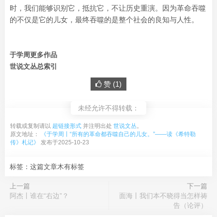
时，我们能够识别它，抵抗它，不让历史重演。因为革命吞噬
的不仅是它的儿女，最终吞噬的是整个社会的良知与人性。
于学周更多作品
世说文丛总索引
赞 (
1
)
未经允许不得转载：
转载或复制请以
超链接形式
并注明出处
世说文丛
。
原文地址：
《于学周丨“所有的革命都吞噬自己的儿女。”——读《希特勒
传》札记》
发布于2025-10-23
标签：这篇文章木有标签
上一篇
下一篇
阿杰丨谁在“右边”？
面海丨我们本不晓得当怎样祷
告（论评）