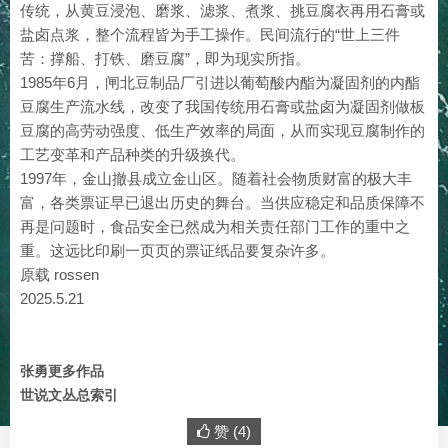
传统，从黄豆浸泡、磨浆、滤浆、煮浆、挑豆腐衣再用石膏或
盐卤点浆，整个流程皆为手工操作。民间流行的“世上三件
苦：撑船、打铁、磨豆腐”，即为现实所指。
1985年6月，闸北豆制品厂引进以葡萄酸内酯为凝固剂的内酯
豆腐生产流水线，改变了我国传统用石膏或盐卤为凝固剂做板
豆腐的高劳动强度、低生产效率的局面，从而实现豆腐制作的
工艺变革和产品种类的升级换代。
1997年，金山撤县成立金山区。随着社会物质财富的极大丰
富，各类票证早已退出历史的舞台。当供应稳定和品质保障不
再是问题时，食品安全已然成为相关责任部门工作的重中之
重。这远比印刷一页页的票证纸品要复杂许多。
原载 rossen
2025.5.21
张勇更多作品
世说文丛总索引
赞 (
4
)