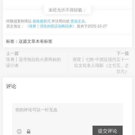
未经允许不得转载：
转载或复制请以
超链接形式
并注明出处
世说文丛
。
原文地址：
《张勇丨消失的票证别再回来》
发布于2025-10-27
标签：这篇文章木有标签
上一篇
下一篇
张勇丨追寻拖拉机火柴商标的
张宣丨七绝·中国近现代五十一
设计者
位文化名人缩影（之廿五、之
廿六）
评论
提交评论