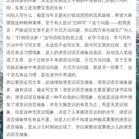
比读得多的作家，其实是在制造文字糟粕中浪费自己的精力与时
间，实质上是浪费宝贵的生命！
问别人写什么，都是当年主题先行错误思想的流风馀绪，希望大家
摆脱这种精神束缚。至于有人提出“怎样写”？这个问题——恕我直
言：严格说写文章不是个方式方法问题。所以西方有句箴言广为人
知：“打倒语法家！”这句话暗含的意义是：从学习语法、学习写作
方法中学习写文章，永远也不会写文章。因为写文章的过程，是个
语言表达习惯现象，是人的潜意识语言储备自选后、自动流入笔端
成了文章。这个过程并不考虑语法问题、方式方法问题。至于文章
完稿后修改中考虑语法问题、方式方法问题，那是另一回事了。这
个语言表达习惯，是在读书中养成的。
所以要想会写文章，必须增加潜意识语言储备。潜意识语言储备越
多、越有话说，越会写文章！潜意识语言储备主要是通过读书实现
的。潜意识语言储备是一种不自觉的心理现象，也就是说读书中增
加了潜意识语言储备，并非大脑意识的有意为之，而是无意识现
象。但是这种无意识现象，决定了人掌握语言达到的水平。潜意识
语言储备终生有益不废。但是人们并不知道这种极其重要的潜意识
语言储备，是从少儿时期就出现了。所以家教应该重视少儿的潜意
识语言储备。