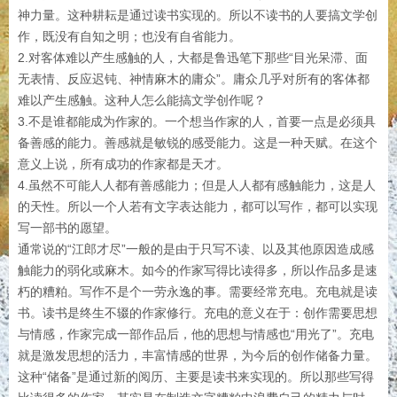
神力量。这种耕耘是通过读书实现的。所以不读书的人要搞文学创
作，既没有自知之明；也没有自省能力。
2.对客体难以产生感触的人，大都是鲁迅笔下那些“目光呆滞、面
无表情、反应迟钝、神情麻木的庸众”。庸众几乎对所有的客体都
难以产生感触。这种人怎么能搞文学创作呢？
3.不是谁都能成为作家的。一个想当作家的人，首要一点是必须具
备善感的能力。善感就是敏锐的感受能力。这是一种天赋。在这个
意义上说，所有成功的作家都是天才。
4.虽然不可能人人都有善感能力；但是人人都有感触能力，这是人
的天性。所以一个人若有文字表达能力，都可以写作，都可以实现
写一部书的愿望。
通常说的“江郎才尽”一般的是由于只写不读、以及其他原因造成感
触能力的弱化或麻木。如今的作家写得比读得多，所以作品多是速
朽的糟粕。写作不是个一劳永逸的事。需要经常充电。充电就是读
书。读书是终生不辍的作家修行。充电的意义在于：创作需要思想
与情感，作家完成一部作品后，他的思想与情感也“用光了”。充电
就是激发思想的活力，丰富情感的世界，为今后的创作储备力量。
这种“储备”是通过新的阅历、主要是读书来实现的。所以那些写得