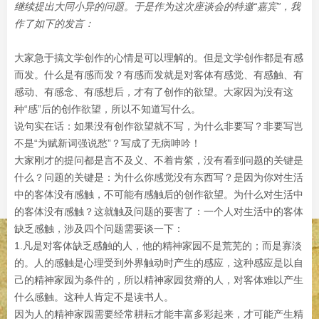
继续提出大同小异的问题。于是作为这次座谈会的特邀“嘉宾”，我
作了如下的发言：
大家急于搞文学创作的心情是可以理解的。但是文学创作都是有感
而发。什么是有感而发？有感而发就是对客体有感觉、有感触、有
感动、有感念、有感想后，才有了创作的欲望。大家因为没有这
种“感”后的创作欲望，所以不知道写什么。
说句实在话：如果没有创作欲望就不写，为什么非要写？非要写岂
不是“为赋新词强说愁”？写成了无病呻吟！
大家刚才的提问都是言不及义、不着肯綮，没有看到问题的关键是
什么？问题的关键是：为什么你感觉没有东西写？是因为你对生活
中的客体没有感触，不可能有感触后的创作欲望。为什么对生活中
的客体没有感触？这就触及问题的要害了：一个人对生活中的客体
缺乏感触，涉及四个问题需要谈一下：
1.凡是对客体缺乏感触的人，他的精神家园不是荒芜的；而是寡淡
的。人的感触是心理受到外界触动时产生的感应，这种感应是以自
己的精神家园为条件的，所以精神家园贫瘠的人，对客体难以产生
什么感触。这种人肯定不是读书人。
因为人的精神家园需要经常耕耘才能丰富多彩起来，才可能产生精