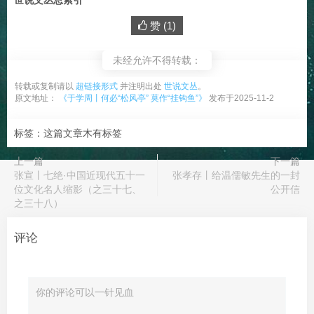
世说文丛总索引
赞 (
1
)
未经允许不得转载：
转载或复制请以
超链接形式
并注明出处
世说文丛
。
原文地址：
《于学周丨何必“松风亭” 莫作“挂钩鱼”》
发布于2025-11-2
标签：这篇文章木有标签
上一篇
下一篇
张宣丨七绝·中国近现代五十一
张孝存丨给温儒敏先生的一封
位文化名人缩影（之三十七、
公开信
之三十八）
评论