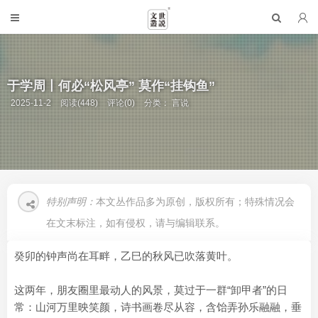
于学周丨何必“松风亭” 莫作“挂钩鱼”
2025-11-2
阅读(448)
评论(0)
分类：
言说
特别声明：
本文丛作品多为原创，版权所有；特殊情况会
在文末标注，如有侵权，请与编辑联系。
癸卯的钟声尚在耳畔，乙巳的秋风已吹落黄叶。
这两年，朋友圈里最动人的风景，莫过于一群“卸甲者”的日
常：山河万里映笑颜，诗书画卷尽从容，含饴弄孙乐融融，垂