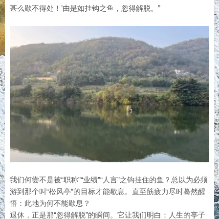
甚么歇不得处！’由是如挂钩之鱼，忽得解脱。”
我们何尝不是被“职称”“业绩”“人言”之钩挂住的鱼？总以为必须
游到那个叫“松风亭”的目标才能歇息。直至筋疲力尽时蓦然醒
悟：此地为何不能歇息？
退休，正是那“忽得解脱”的瞬间。它让我们明白：人生的亭子