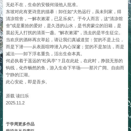
无处不在，生命的安顿何须他人批准。
东坡对此有更诗意的描摹：卸任如“大热远行，虽未到家，得
清凉馆舍，一解衣漱濯，已足乐矣”。于今人而言，这“清凉馆
舍”或是重拾的爱好，是久违的山水，是书房蒙尘的旧籍，是
晨起无人打扰的清茶一盏。“解衣漱濯”，洗去的是半生征尘。
当欢庆的酒杯再次举起，请让我们真诚道贺：贺的不是上位，
而是下潜——从表面喧哗潜入内心深邃；贺的不是加法，而是
减法——卸下浮名重负，活出生命本真。
何必执着于遥远的“松风亭”？且在此处，在此时，挣脱无形的
钩线，化作畅然的鱼，游入生命下半场——那片广阔、自由而
宁静的江湖。
此心安处，即是吾乡。
原载 读曰乐
2025.11.2
于学周更多作品