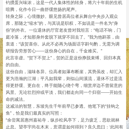
钓掼蛋兴味浓，这是一代人集体性的转身，将六十年前的生机
喧腾，化作今日一曲舒缓悠扬的尾声。
转身之际，心境微妙。眼见曾居高位者从舞台中央步入观众
席，那随之“缩水”的，与其说是职权，不如说是一件名为“身
份”的外衣。一位退休的厅官老友曾对我坦言：“电话不响，门
庭冷落，才知那身外套脱下就穿不回去了。”我为他斟茶，由
衷道：“该贺喜你。从此不必再为场面话字斟句酌，无需为调
研报告劳形苦心——这份身心的自在，千金难买。”
此言非虚。“贺下不贺上”，贺的正是这份挣脱束缚、回归本真
的自由。
这份自由，滋味各异。位高者如瀑布断崖，其势虽改，却汇入
更为浩瀚的江湖；平凡如我辈，则似山间溪流，退休不过是流
得更舒缓、更自在，终于能随心绕个弯，细赏岸边不曾留意的
风景。无论壮烈抑或平淡，我们都走向同一个归宿——开始生
命的减法。
这减法的智慧，东坡先生千年前早已参透。他笔下的“挂钩之
鱼”，恰是我们最真实的写照：
“余尝寓居惠州嘉祐寺，纵步松风亭下，足力疲乏，思欲就林
止息。望亭宇尚在木末，意谓是如何得到？良久忽曰：‘此间有