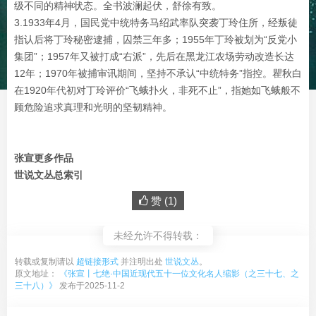
级不同的精神状态。全书波澜起伏，舒徐有致。
3.1933年4月，国民党中统特务马绍武率队突袭丁玲住所，经叛徒
指认后将丁玲秘密逮捕，囚禁三年多；1955年丁玲被划为“反党小
集团”；1957年又被打成“右派”，先后在黑龙江农场劳动改造长达
12年；1970年被捕审讯期间，坚持不承认“中统特务”指控。瞿秋白
在1920年代初对丁玲评价“飞蛾扑火，非死不止”，指她如飞蛾般不
顾危险追求真理和光明的坚韧精神。
张宣更多作品
世说文丛总索引
赞 (
1
)
未经允许不得转载：
转载或复制请以
超链接形式
并注明出处
世说文丛
。
原文地址：
《张宣丨七绝·中国近现代五十一位文化名人缩影（之三十七、之
三十八）》
发布于2025-11-2