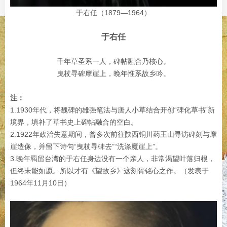
于右任（1879—1964）
于右任
千年草圣系一人，碑帖融合乃核心。
曳杖寻碑摩崖上，晚年惟系故乡吟。
注：
1.1930年代，将魏碑的雄强笔法与唐人小草结合开创“碑化草书”新
境界，填补了草书史上碑帖融合的空白。
2.1922年政治失意期间，曾多次前往陕西铜川药王山寻访碑刻与摩
崖造像，并留下诗句“曳杖寻碑去”“洗涤魔崖上”。
3.晚年羁留台湾的于右任身边没有一个亲人，非常渴望叶落归根，
但终未能如愿。所以才有《望故乡》这刻骨铭心之作。（发表于
1964年11月10日）