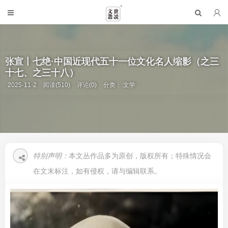
张宣丨七绝·中国近现代五十一位文化名人缩影（之三
十七、之三十八）
2025-11-2
阅读(510)
评论(0)
分类：
文学
特别声明：
本文丛作品多为原创，版权所有；特殊情况会
在文末标注，如有侵权，请与编辑联系。