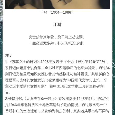
丁玲（1904—1986）
丁玲
女士莎菲真挚爱，桑干河上起波澜。
一生命运尤多舛，扑火飞蛾死亦甘。
注：
1.《莎菲女士的日记》1928年发表于《小说月报》第19卷第2号，
系日记体短篇小说合集。全书以五四运动后的北京为背景，通过34
则日记完整呈现知识女性莎菲的情感挣扎与精神困境。其细腻的心
理描写与先锋的女性意识（被茅盾称为“中国现代文学史上第一个
主动追求爱情的女性形象”）在中国现代文学史上具有里程碑意
义。
2.长篇小说《太阳照在桑干河上》首次出版于1948年9月。描写的
是1946年华北解放区土地改革运动初期的情况。通过暖水屯一个
普通村庄的土改运动，从发动到初步胜利，真实地揭示出各不同阶