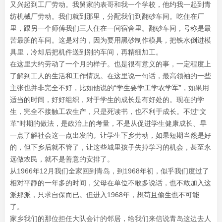
又兴起到工厂劳动。我舅家的表哥和我一个学校，他约我一起到青
纺机械厂劳动。我们就到那里，分配我们到翻砂车间。吃住在厂
里，跟另一个师傅我们三人住在一间宿舍里。翻砂车间，号称是最
苦最脏的车间。这是对的，因为要用黑砂制作模具，把铁水倒进模
具里，冷却后把机件送到别的车间，再精细加工。
在这里大约劳动了一个月的样子。也是很有意义的事，一定程度上
了解到工人的生活和工作情况。在这里说一句话，最高领袖的一些
主张也并非完全不好，比如他说的“学生要学工学农学军”，如果用
适当的时间，好好组织，对于学生的成长是有好处的。现在的学
生，完全不接触工农生产，只是死读书，也不利于成长。不过“文
革”时期的做法，是政治上的考量，不是从促进学生健康成长、早
一点了解社会这一点出发的。让学生下乡劳动，如果短期当然是好
的，但下乡后就不管了，让这些城里孩子失掉学习的机会，甚至永
远做农民，就不是善意的安排了。
从1966年12月我们全家回到青岛，到1968年初，似乎我们度过了
相对平静的一年多的时间，父母在单位不敢多说话，也不敢加入这
派那派，只求自保而已。但进入1968年，想苟且偷生也不可能
了。
家乡我们的那位担任大队会计的邻居，给我们来信说青岛这边去人