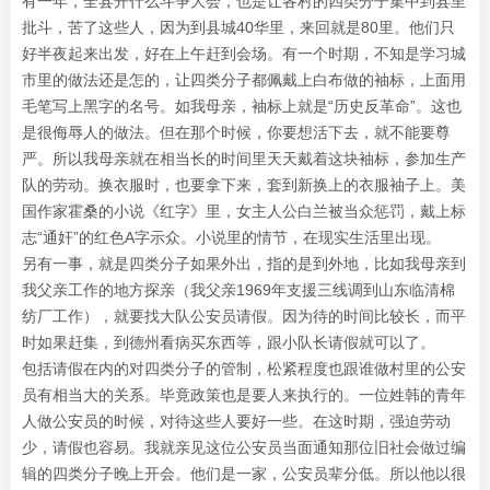
有一年，全县开什么斗争大会，也是让各村的四类分子集中到县里
批斗，苦了这些人，因为到县城40华里，来回就是80里。他们只
好半夜起来出发，好在上午赶到会场。有一个时期，不知是学习城
市里的做法还是怎的，让四类分子都佩戴上白布做的袖标，上面用
毛笔写上黑字的名号。如我母亲，袖标上就是“历史反革命”。这也
是很侮辱人的做法。但在那个时候，你要想活下去，就不能要尊
严。所以我母亲就在相当长的时间里天天戴着这块袖标，参加生产
队的劳动。换衣服时，也要拿下来，套到新换上的衣服袖子上。美
国作家霍桑的小说《红字》里，女主人公白兰被当众惩罚，戴上标
志“通奸”的红色A字示众。小说里的情节，在现实生活里出现。
另有一事，就是四类分子如果外出，指的是到外地，比如我母亲到
我父亲工作的地方探亲（我父亲1969年支援三线调到山东临清棉
纺厂工作），就要找大队公安员请假。因为待的时间比较长，而平
时如果赶集，到德州看病买东西等，跟小队长请假就可以了。
包括请假在内的对四类分子的管制，松紧程度也跟谁做村里的公安
员有相当大的关系。毕竟政策也是要人来执行的。一位姓韩的青年
人做公安员的时候，对待这些人要好一些。在这时期，强迫劳动
少，请假也容易。我就亲见这位公安员当面通知那位旧社会做过编
辑的四类分子晚上开会。他们是一家，公安员辈分低。所以他以很