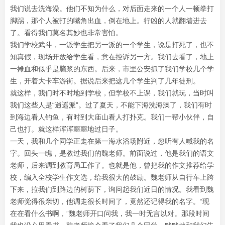
我们说去洗海澡。他们不知为什么，对后面走来的一个人一顿拳打
脚踢，那个人被打的嘴角出血，倒在地上。行凶的人就翻墙进去
了。看得我们莫名其妙也非常害怕。
我们学校武斗，一派学生把另一派的一个学生，说是打死了，也不
知真假，现场开放给学生看，意在控诉另一方。我们去看了，地上
一摊血和似乎是脑浆的东西。后来，市里公安抓了我们学校几个学
生，开着大卡车游街。据说后来把这几个学生判了几年徒刑。
就这样，我们时不时地到学校，但学校不上课，我们就玩，当时叫
我们这些人是“逍遥派”。过了夏天，不能下海洗海澡了，我们有时
到海边看人钓鱼，有时到大庙山看人打扑克。我们一帮小伙伴，自
己也打。就这样浑浑噩噩地过日子。
一天，我和几个同学正走在第一海水浴场附近，忽听有人喊我的名
字。回头一瞧，是教过我们的魏老师。前面说过，他是我们的语文
老师，后来调到教育局工作了。也就是他，曾把我的作文推荐给学
校，编入全校学生作文选，给我很大的鼓励。魏老师从自行车上跨
下来，拉我们到路边的树荫下，询问起我们近日的情况。我看到魏
老师觉得很亲切，他调走很长时间了，竟然还记得我的名字。“现
在在看什么书啊，”魏老师开口问我，我一时无言以对。那段时间