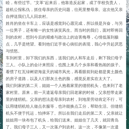
睦，有些过节。“文革”起来后，他靠造反起家，成了学校负责人，
趁机公报私仇，抓住母亲的历史问题，往死里整母亲。这次他又亲
自押送我们几人回农村。
姓肖的坐在卡车上，应该是感觉到心愿完成，所以很是兴奋，与另
一位男子，还有唯一的女性谈笑风生。而当时的我们，面对即将回
到的农村，想到今后的艰难与政治上的迫害侮辱，心情低落到极
点，几乎是绝望。看到他们近乎丧心病狂的表现，我心中升起厌恶
与愤怒。
车到村里，卸下我们的东西，送我们的人和车走后，剩下我们母子
三人。小队上的会计来照应，也围上来几个乡亲和看热闹的孩子。
看惯了红瓦绿树碧海蓝天的城市风光，再看眼前到处都是黄土颜色
的房子道路，以及人们那灰土色的脸，感觉反差实在太大了。
我们到家的第二天，姐姐一个人抱着家里的缝纫机头，也来到了老
家村里。原来，前一天遣返母亲我们回老家的时候，父亲想带走家
里的缝纫机。父亲的想法是母亲到农村，到地里劳动肯定不行，可
以用缝纫机给人做点衣服等，也许能换点工分，帮助生活。但缝纫
机头不便于托运，怕摔坏了。所以在我们走后的第二天，父亲就让
姐姐用一块布包了机头，给我们送来。姐姐住了几天，就回青岛
了。我们母子三人，又一次落户到农村。这一次，不像第一次遣