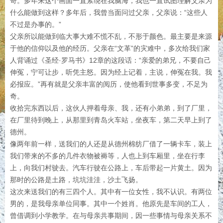
奇。多年来这个画面一直萦绕在我脑海，我也一直试图理解父亲为
什么能做到这样？多年后，我曾当面问过父亲，父亲说：“这些人
不过是办事的。”
父亲所以能做到临大事大难不慌不乱，不形于颜色。最主要是来源
于他的信仰以及他的经历。父亲在“文革”的灾难中，多次给我们家
人背诵过《圣经·罗马书》12章的这段话：“亲爱的弟兄，不要自己
伸冤，宁可让步，听凭主怒。因为经上记着，主说，伸冤在我。我
必报应。”再有就是父亲丰富的阅历，使他看到世事多变，不足为
奇。
收拾完东西以后，这伙人押着母亲、我，还有小弟弟，到了厂里，
在厂里待到晚上，从那里到青岛火车站，坐夜车，第二天早上到了
德州。
像两年前一样，送我们的人还是从德州棉纺厂借了一辆卡车，装上
我们带来的不多的几件衣物被褥等，人也上到车厢里，坐在行李
上，向我们村驶去。汽车行驶在公路上，车后带起一片黄土。因为
那时的公路是土路，坑坑洼洼，沙土飞扬。
这次来送我们的有三四个人。其中有一位女性，我不认识。有两位
男的，是我母亲单位同事。其中一个姓肖。他原先是车间的工人，
曾借调到小学教学。在与母亲共事期间，因一些事情与母亲关系不