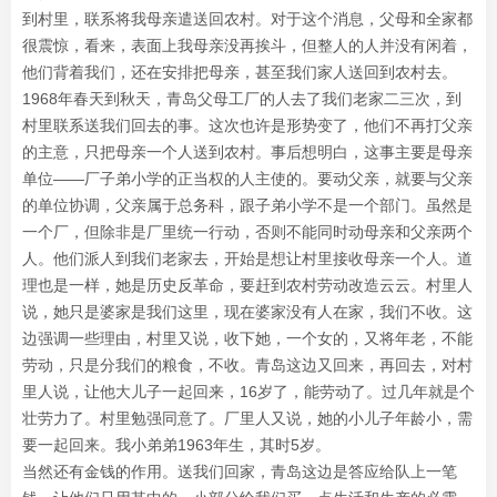
到村里，联系将我母亲遣送回农村。对于这个消息，父母和全家都
很震惊，看来，表面上我母亲没再挨斗，但整人的人并没有闲着，
他们背着我们，还在安排把母亲，甚至我们家人送回到农村去。
1968年春天到秋天，青岛父母工厂的人去了我们老家二三次，到
村里联系送我们回去的事。这次也许是形势变了，他们不再打父亲
的主意，只把母亲一个人送到农村。事后想明白，这事主要是母亲
单位——厂子弟小学的正当权的人主使的。要动父亲，就要与父亲
的单位协调，父亲属于总务科，跟子弟小学不是一个部门。虽然是
一个厂，但除非是厂里统一行动，否则不能同时动母亲和父亲两个
人。他们派人到我们老家去，开始是想让村里接收母亲一个人。道
理也是一样，她是历史反革命，要赶到农村劳动改造云云。村里人
说，她只是婆家是我们这里，现在婆家没有人在家，我们不收。这
边强调一些理由，村里又说，收下她，一个女的，又将年老，不能
劳动，只是分我们的粮食，不收。青岛这边又回来，再回去，对村
里人说，让他大儿子一起回来，16岁了，能劳动了。过几年就是个
壮劳力了。村里勉强同意了。厂里人又说，她的小儿子年龄小，需
要一起回来。我小弟弟1963年生，其时5岁。
当然还有金钱的作用。送我们回家，青岛这边是答应给队上一笔