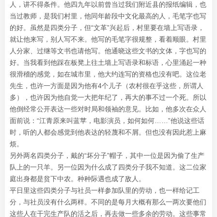
人，讲不得条件。他四九年以前曾当过我们附近县的报纸编辑，也
当过教师，是我们村里，他同年龄段中文化最高的人，毛笔字也写
的好。虽然是四类分子，但“文革”兴起后，村里要在墙上写语录，
就让他来写，别人写不来。他写的毛笔字很规整，看着顺眼。村里
人分家、过继等文书也请他写。他通晓这些文书的文体，字也写的
好。当我看到他踩在板凳上往土墙上写语录和标语，心里涌起一种
很滑稽的感觉，如在城市里，他大约连写的资格也没有吧。这位老
先生，也许一方面是因为他有4个儿子（农村很在乎这些，所谓人
多），也许因为他自觉一大把年纪了，再大的事不过一个死。所以
他倒经常公开表达一些对时局和领袖的意见。比如，他多次在众人
面前说：“江青原来叫蓝苹，电影演员，如何如何……”他说这些话
时，听的人都会感觉到他表达的轻蔑和不屑。但也没有因此惹上麻
烦。
另外两名四类分子，戴的“坏分子”帽子，其中一位是因为偷了生产
队上的一只羊。另一位因为什么成了四类分子我不知道。这二位家
庭出身都是贫下中农。种种际遇也成了敌人。
平日里这些四类分子与社员一样参加队里的劳动，也一样给记工
分，与社员没有什么两样。不同的是每月大概有那么一两次要他们
这些人在干完生产队的活之后，再去做一些多余的劳动。这些事常