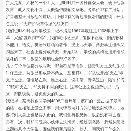
责人是某厂姓杨的一个工人。那时时兴开各种群众大会，会上他就
发言，此人文化不高，大概勉强能念文章吧。各单位都有广播站，
扩音器整天播放他的讲话。用他特有的听起来很滑稽的腔调，开头
总是说：“无产阶级革命派的战友们……”
我们也时不时地到学校去，记不清是1967年底还是1968年上半
年，兴起“复课闹革命”，我们就到校上课，但很不正规，旧的教材
不能用，语文、英语只讲领袖著作。没上几天学，两派学生组织又
闹起来了。社会上也分成两派，开始武斗。学校的桌椅被用来组成
战斗的工事，教室的玻璃也全部打坏了。
几乎每个单位都分成两派，都自称是革命派，指责对方是反动派或
叫保皇派。两派已形成势不两立，互相打斗。军队也开始“支左”即
支持左派。但谁是左派，谁是右派，说不清。青岛这边，陆军和海
军都来“支左”，却支持不同的派别。这事让上面也颇费心思，后
来，部队调防，避免更大的对立。
我记得，某天我跟同学到4808厂看热闹，该厂的一派占据了最高
的楼，在楼顶上设立工事，用大弹弓向对方的防地发射铁弹丸，这
要打到人身上也是要人命的。我们觉得很恐怖，以后没有再去看。
另有一次，我和同院的小伙伴去洗海澡，经过阴岛路，忽然从院墙
上翻出几个大学生，围住我们和后面的一伙人，问我们干什么的。