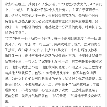
常安排在晚上。其实干不了多少活，2个妇女没多大力气，4个男的
中，2个老人，只有坏分子那2个人是壮劳力。主要在于要显示出
来，这些人与其他人不一样，是被监督着劳动的。每当这个时候，
负责管制这些人的大队公安员就通过村里的大喇叭发布通知。第一
次听，有一种怪怪的感觉，也感觉是十分严重的侮辱。时间长了也
就见怪不怪了。
“文革”中是一个运动接一个运动，每一个高潮到来就要斗争一回四
类分子。有一年所谓“一打三反”，传到农村后，就又一次对四类分
子抄家。我们家从“文革”以来抄了好几次了，来农村后这次抄家，
像以前一样，也抄不出什么反动的或值钱的东西。抄家时让我母亲
站在院子里，一帮人到了家里胡乱翻检一通，村支书是带头来抄家
的，他家与我家是邻居，他把我叫到他家，不知是真心还是故意守
着其他人装装样子。他说：“你母亲是反革命，你要与他划清界
限。为什么叫你们是可以教育好的子女，知道吧？你好好表现，就
是我们的人，不要站在敌人一边。你明白不？”我来农村后，年龄
逐渐大了，不满也增强，心想反正做了农民，已是社会最底层了，
还能怎样。就没好气地回答他：“我尽量吧。”气得他半天没说出话
来。