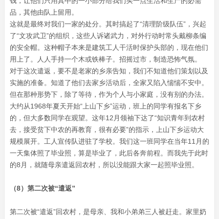
钱，让他们只用其中的一小部分给我们买一点生活和生产的必需
品，其他由队上留用。
这就是最终对我们一家的处分。其时搞起了“清理阶级队伍”，兴起
了“文攻武卫”的组织，这些人诉诸武力，对外行动时常头戴柳条编
的安全帽。这种帽子本来是建筑工人干活时保护头部的，现在他们
用上了。人人手持一个木或铁棒子。招摇过市，制造恐怖气氛。
对于这次遣返，要不是老家的乡亲告知，我们不知道他们策划以及
实施的准备。知道了他们去家乡活动后，全家又陷入惴惴不安中。
但在那种形势下，除了等待，作为个人与小家庭，没有别的办法。
大约从1968年夏天开始“上山下乡”运动，班上的同学有报名下乡
的，但大多数同学在观望。这年12月领袖下达了“知识青年到农村
去，接受贫下中农的再教育，很有必要”的指示，上山下乡运动大
规模展开。工人宣传队进驻了学校。我们这一班同学在当年11月的
一天集体照了毕业照，算是毕业了，此后各奔前程。而我先于此时
的8月，就随母亲遣返回农村，所以没能跟大家一起照毕业照。
（8）第二次被“遣返”
第二次被“遣返”回农村，是母亲、我和小弟弟三人被赶走。家里奶