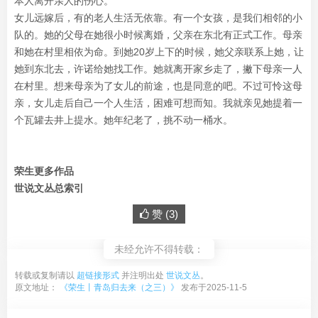
本人离开亲人的伤心。
女儿远嫁后，有的老人生活无依靠。有一个女孩，是我们相邻的小
队的。她的父母在她很小时候离婚，父亲在东北有正式工作。母亲
和她在村里相依为命。到她20岁上下的时候，她父亲联系上她，让
她到东北去，许诺给她找工作。她就离开家乡走了，撇下母亲一人
在村里。想来母亲为了女儿的前途，也是同意的吧。不过可怜这母
亲，女儿走后自己一个人生活，困难可想而知。我就亲见她提着一
个瓦罐去井上提水。她年纪老了，挑不动一桶水。
荣生更多作品
世说文丛总索引
赞 (
3
)
未经允许不得转载：
转载或复制请以
超链接形式
并注明出处
世说文丛
。
原文地址：
《荣生丨青岛归去来（之三）》
发布于2025-11-5