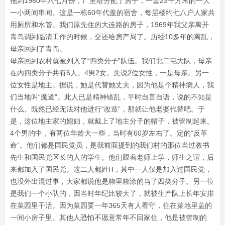
拖到1980年六七月份，厂里给分配了房子，一套23平方米的一大
一小两间串间。这是一栋60年代盖的宿舍，每层楼约七八户人家共
用厕所和水管。我们原先住的大连路的房子，1969年我父亲离开
青岛调到临清工作的时候，交还给房产局了。历经10多年的离乱，
母亲回到了青岛。
母亲回到农村就被列入了“四类分子”队伍。我们北二屯大队，母亲
在内四类分子共有6人。4男2女。先说2位女性，一是母亲。另一
位女性是地主。据说，她是代替她丈夫，因为他是个精神病人，我
们当地叫“魔道”。此人已是精神错乱，平时自言自语，说的不知是
什么。既然已经无法对他进行“改造”，那就让他老婆代替吧。于
是，这位地主家的媳妇，就戴上了地主分子的帽子，被管制起来。
4个男的中，有两位年龄大一些，当时有60岁左右了。定的“反革
命”。他们都是国民党员，是我前面提到的我们村的那位当过教书
先生和国民党区长的人的学生。他们跟着老师上学，师生之谊，后
来都加入了国民党。这二人都姓H，其中一人仅是加入过国民党，
也没外出混过事，大家都说他是糊里糊涂的当了四类分子。另一位
是我们一个小队的，因当时年纪比较大了，就被生产队上长年安排
在菜园里干活。因为菜园要一年365天有人看守，住在菜地里盖的
一间小房子里。其他人恐怕不愿意常年不回家住，他是被管制的