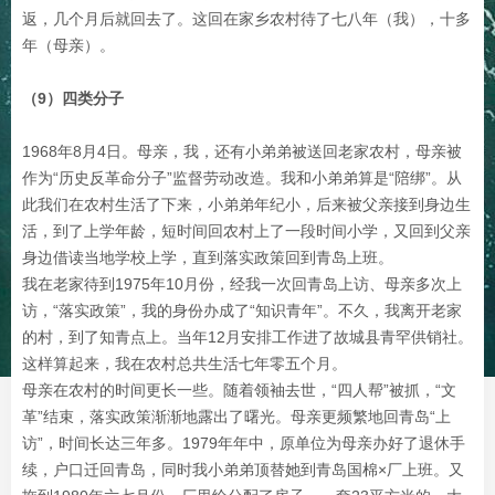
返，几个月后就回去了。这回在家乡农村待了七八年（我），十多
年（母亲）。
（9）四类分子
1968年8月4日。母亲，我，还有小弟弟被送回老家农村，母亲被
作为“历史反革命分子”监督劳动改造。我和小弟弟算是“陪绑”。从
此我们在农村生活了下来，小弟弟年纪小，后来被父亲接到身边生
活，到了上学年龄，短时间回农村上了一段时间小学，又回到父亲
身边借读当地学校上学，直到落实政策回到青岛上班。
我在老家待到1975年10月份，经我一次回青岛上访、母亲多次上
访，“落实政策”，我的身份办成了“知识青年”。不久，我离开老家
的村，到了知青点上。当年12月安排工作进了故城县青罕供销社。
这样算起来，我在农村总共生活七年零五个月。
母亲在农村的时间更长一些。随着领袖去世，“四人帮”被抓，“文
革”结束，落实政策渐渐地露出了曙光。母亲更频繁地回青岛“上
访”，时间长达三年多。1979年年中，原单位为母亲办好了退休手
续，户口迁回青岛，同时我小弟弟顶替她到青岛国棉×厂上班。又