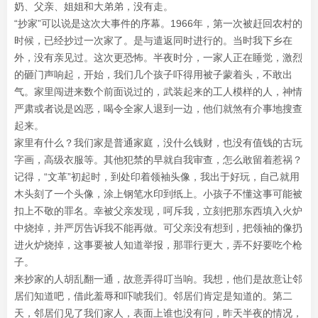
奶、父亲、姐姐和大弟弟，没有走。
“抄家”可以说是这次大事件的序幕。1966年，第一次被赶回农村的
时候，已经抄过一次家了。是与遣返同时进行的。当时我下乡在
外，没有亲见过。这次更恐怖。半夜时分，一家人正在睡觉，激烈
的砸门声响起，开始，我们几个孩子吓得用被子蒙着头，不敢出
气。家里闯进来数个前面说过的，武装起来的工人模样的人，神情
严肃或者说是凶恶，喝令全家人退到一边，他们就煞有介事地搜查
起来。
家里有什么？我们家是普通家庭，没什么钱财，也没有值钱的古玩
字画，高级衣服等。其他犯禁的早就自我审查，怎么敢留着惹祸？
记得，“文革”初起时，到处印着领袖头像，我出于好玩，自己就用
木头刻了一个头像，涂上钢笔水印到纸上。小孩子不懂这事可能被
扣上不敬的罪名。幸被父亲发现，呵斥我，立刻把那东西填入火炉
中烧掉，并严厉告诉我不能再做。可父亲没有想到，把领袖的像扔
进火炉烧掉，这事要被人知道举报，那罪行更大，弄不好要吃个枪
子。
来抄家的人胡乱翻一通，故意弄得叮当响。我想，他们是故意让邻
居们知道吧，借此羞辱和吓唬我们。邻居们肯定是知道的。第二
天，邻居们见了我们家人，表面上谁也没有问，昨天半夜的情况，