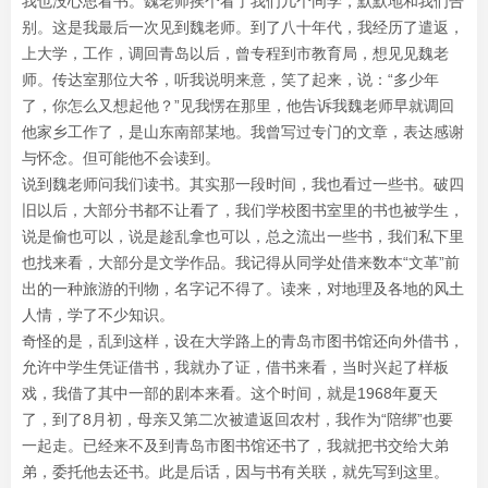
我也没心思看书。魏老师挨个看了我们几个同学，默默地和我们告
别。这是我最后一次见到魏老师。到了八十年代，我经历了遣返，
上大学，工作，调回青岛以后，曾专程到市教育局，想见见魏老
师。传达室那位大爷，听我说明来意，笑了起来，说：“多少年
了，你怎么又想起他？”见我愣在那里，他告诉我魏老师早就调回
他家乡工作了，是山东南部某地。我曾写过专门的文章，表达感谢
与怀念。但可能他不会读到。
说到魏老师问我们读书。其实那一段时间，我也看过一些书。破四
旧以后，大部分书都不让看了，我们学校图书室里的书也被学生，
说是偷也可以，说是趁乱拿也可以，总之流出一些书，我们私下里
也找来看，大部分是文学作品。我记得从同学处借来数本“文革”前
出的一种旅游的刊物，名字记不得了。读来，对地理及各地的风土
人情，学了不少知识。
奇怪的是，乱到这样，设在大学路上的青岛市图书馆还向外借书，
允许中学生凭证借书，我就办了证，借书来看，当时兴起了样板
戏，我借了其中一部的剧本来看。这个时间，就是1968年夏天
了，到了8月初，母亲又第二次被遣返回农村，我作为“陪绑”也要
一起走。已经来不及到青岛市图书馆还书了，我就把书交给大弟
弟，委托他去还书。此是后话，因与书有关联，就先写到这里。