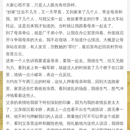
大家心照不宣，只是人人眼光有些异样。
“抄家”过去不几天，又一天早晨，又到家来了几个人，带走母亲和
我。留下几个人，与我父亲一起，收拾要带走的行李，送去火车站
托运。这是后来我才知道的。当时就让我跟着母亲一起走了。
到了母亲单位，就是厂子弟小学。让我在办公室里待着。外面就召
开斗争我母亲的大会。我不在现场，不知道什么情况。大概是让母
亲站在前面，有人发言，历数她的“罪行”，最后宣布赶回农村劳动
改造云云。
进来一个人告诉我要遣返母亲，要我一起走。我很生气，但又无能
为力。看到桌上有一幅军棋，就趁没人的时候装了几个棋子在口袋
里，借搞一点小破坏，表达一点反抗。
大约在下午两三点的时候，这伙人押着母亲和我，回到大连路家
里。家里还在忙着收拾东西。看到凌乱的场面，我很生气，怒气冲
冲地看着这些人。
父亲的表情给我留下特别深刻的印象，因为与我的表情反差太大
了。父亲很沉着冷静，表面上一点也看不出生气或惊讶，跟无事一
样。他不时与押解我们的人说话，商量他们可不可以带这个或那
个。看到父亲竟这样和颜悦色地、很礼貌地与这些人说话，我很惊