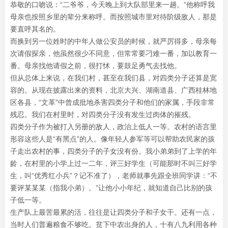
恭敬的口吻说：“二爷爷，今天晚上到大队部里来一趟。”他称呼我
母亲也按照乡里的辈分来称呼。而按照城市里对待阶级敌人，那是
要直呼其名的。
而换到另一位姓时的中年人做公安员的时候，就严厉得多，母亲每
次请假探亲，他虽然很少不同意，但常常要刁难一番，加以教育一
番。母亲找他请假之前，很打怵，要鼓足勇气去找他。
但从总体上来说，在我们村，甚至在我们县，对四类分子还算是宽
容的。从现在披露出来的资料，北京大兴、湖南道县、广西桂林地
区各县，“文革”中曾成批地杀害四类分子和他们的家属，手段非常
残忍。我们在村里时，对四类分子没有发生过肉体的摧残。
四类分子作为被打入另册的敌人，政治上低人一等。农村的语言里
形容这些人是“有黑点”的人。像年轻人参军等可以帮助农民家的孩
子走出农村的事，四类分子的子女没有份。我小弟弟到了上学的年
龄，在村里的小学上过一二年，评三好学生（可能那时不叫三好学
生，叫“优秀红小兵”？记不准了），老师就事先跟全班同学讲：“不
要评某某某（指我小弟）。”让他小小年纪，就知道自己比别的孩
子低一等。
生产队上最苦最累的活，往往是让四类分子和子女干。还有一点，
当时人们普遍粮食不够吃。贫下中农出身的人，十有八九利用各种