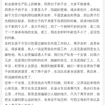
机会偷拿生产队上的粮食。四类分子的子女，大多不敢偷拿。
四类分子的子女，主要是儿子，找媳妇更难。城乡差别大，农村姑
娘千方百计地利用结婚离开农村，不愿意嫁农村男孩，所以男子打
光棍的比较多。四类分子的子弟更不容易找到对象。前述H姓四类
分子家四个儿子，老大不得已，找了一个精神不好的女性，老二找
了一个身体有病的女孩。老三，我在农村时年龄也不小了，还没找
到对象。
农村女孩千方百计想通过嫁给在外面工作的人，离开农村，改变命
运。很多家庭，有人一说这男孩在外面工作，人没见面就同意女儿
嫁给他。有人会受骗或遇人不淑。我们生产队有一个女孩，比我小
几岁，也是我们劳动时的伙伴。她嫁到东北，丈夫是煤矿工人。几
年后，村里有人去那边，顺便到她家看看。她们一家住在类似于棚
子的简易房屋里，有了两个孩子，生活比在家乡还困苦。再后来，
听说她得病去世了。
还有一个女孩，父亲送他去与男方结婚。回来后，父亲说起来很伤
心和无奈。男方在东北某林区，长途火车后再乘汽车，再步行百余
公里，才到达。那里是很偏僻少人烟的地方。只为了离开农村，就
把女儿嫁到那么远的地方。未来还不知怎样。可想父母的不舍以及