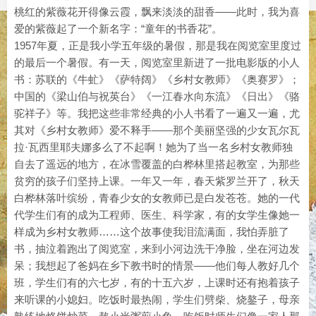
桃红的紫薇花开得像云霞，飘来淡淡的甜香——此时，我为喜
爱的紫薇起了一个新名字：“童年的书香花”。
1957年夏，正是我小学五年级的暑假，那是我在阅览室里度过
的最后一个暑假。有一天，阅览室里新进了一批电影版的小人
书：苏联的《牛虻》《萨特阔》《乡村女教师》《奥赛罗》；
中国的《梁山伯与祝英台》《一江春水向东流》《日出》《骆
驼祥子》等。我把这些非常经典的小人书看了一遍又一遍，尤
其对《乡村女教师》爱不释手——那个美丽坚强的少女瓦尔瓦
拉·瓦西里耶夫娜多么了不起啊！她为了当一名乡村女教师独
自去了遥远的地方，在冰雪覆盖的白桦林里搭起教室，为那些
贫穷的孩子们坚持上课。一年又一年，春天紫罗兰开了，秋天
白桦林落叶缤纷，青春少女的女教师已是白发苍苍。她的一代
代学生们有的成为工程师、医生、科学家，有的女学生像她一
样成为乡村女教师……这个故事使我泪流满面，我怕弄脏了
书，抽泣着跑出了阅览室，来到小河边洗干净脸，坐在河边发
呆；我想起了爸妈在乡下教书时的情景——他们每人教好几个
班，学生们有的六七岁，有的十五六岁，上课时还有抱着孩子
来听课的小媳妇。吃饭时最热闹，学生们劈柴、烧鏊子，母亲