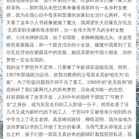
熟练地烙饼炒菜、熬小米粥煎小鱼。吃饭时师生们像一家人那
样亲热……那时我从未想过将来像母亲那样当一名乡村女教
师，因为在我心目中母亲和普通的农家妇女没什么两样。可今
天看了这本小人书就像被施了魔法，我渴望长大后像瓦尔瓦拉
·瓦西里耶夫娜和母亲那样，当一名伟大而平凡的乡村女教
师。小河水静静流淌，知了在唱歌，老柳树频频点头。水波里
映照着紫薇花，和一个眼含泪水的小女孩。朦胧中我看到了瓦
尔瓦拉浮动在紫薇花中的笑脸，她说亲爱的中国小朋友，你的
梦想一定会实现的。
我的这个梦想并不宏伟，只要够了年龄就应该能实现。然而，
1957年那场政治运动，使我当教师的父母莫名其妙地沦为“右
族”，为了吃饭问题我不得不当了童工。1966年的“史无前例”彻
底粉碎了我们家两代人的所有梦想，活命成为唯一的念想。
好容易盼来了改革开放，人到中年的我终于摆脱了“可教子
女”之身份，成为实至名归的工人阶级一分子。然而欢喜了没
几天又成为新时代的下岗工人，于苦闷中又被母亲介绍到民办
中学当上了语文老师。真是峰回路转，柳暗花明。我兴奋地为
这份梦寐以求的工作做了充分的备课。当我气度从容地走上讲
台之时，孩子们那一双双天真好奇的眼睛盯着我窃窃私语，我