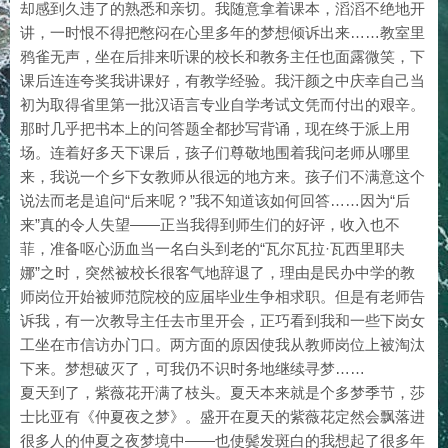
却感到久违了的熟悉和亲切。我随意拿着课本，滔滔不绝地开
讲，一时恨不得把憋闷在心里多年的梦想倾诉出来……教室里
鸦雀无声，坐在后排来听课的校长和教务主任也面露微笑，下
课后连连夸奖我讲课好，有教学经验。我汗颜之中庆幸自己当
初为取得省里第一批汉语言专业自学考试文凭而付出的艰辛。
那时几乎把书本上的问答题全都抄写背诵，现在终于派上用
场。连着好多天下课后，孩子们尊敬地围着我问老师从哪里
来，我说一个乡下女教师从很远的地方来。孩子们不满意这个
说法而老是追问“后来呢？”我不知道该如何回答……因为“后
来”真的令人失望——正当我得到师生们的好评，收入也不
菲，准备呕心沥血当一名白头到老的“瓦尔瓦拉·瓦西里耶夫
娜”之时，突然被校长很客气地辞退了，理由是民办中学的教
师岗位开始被师范院校的应届毕业生争相求职。但是有老师告
诉我，有一次教导主任去市里开会，正巧看到我和一些下岗女
工坐在市信访办门口。两方面的原因使我从教师岗位上被淘汰
下来。梦想破灭了，可我仍不识时务地继续寻梦……
夏天到了，紫薇花开满了枝头。夏天本来就是个多梦季节，莎
士比亚有《仲夏夜之梦》。盛开在夏天的紫薇花定然会飘落进
很多人的仲夏之夜梦境中——也使鬓发斑白的我想起了很多年