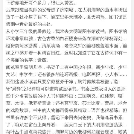
下骄傲地开两个多月，很让人赞赏。
后来跟随当教师的父母进了济南城，在大明湖畔的曲水亭街租
赁了一处小房子住下。陋室里冬天潮冷，夏天闷热。图书馆是
假期中近处最好的去处。
从小学三年级的暑假起，我常去大明湖图书馆读书。图书馆的
环境非常幽雅，古色古香的白石楼房坐落在湖畔的绿杨深处，
楼房前河水潺潺，清泉喷涌，老态龙钟的垂柳覆盖着水面，垂
柳之中盛开着一树树百日红。这时我知道了它在古诗词中有一
个美丽的名字：紫薇。
阅览室里窗明几净，书架子上有中国少年报、新少年报、少年
文艺、中学生；还有很多的连环画报、电影画报、小人书……
我们这些小读者只要穿戴整齐干净，胸前佩戴着校徽，遵
守“肃静”之纪律就可以进阅览室读书。书桌上最吸引人的是那
些中外名著改编的小人书和连环画：三国演义、红楼梦、聊
斋、水浒、俄罗斯童话；还有莫里哀、莎士比亚、曹禺、老舍
的戏剧故事。书中的人物都画得极其精致，语言也很精练。但
书里有许多字不认得，需记下来回去问爸妈。我每逢看书累
了，就趴在窗台上向外看——蓝天白云下的大明湖碧波荡漾，
荷叶丛中点点荷花盛开，湖畔河边的老柳树如烟云绕堤，粉紫