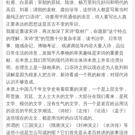
杜甫、白居易；宋朝的苏轼、陆游、杨万里到元好问和明代的
高启、刘基；清朝的袁枚、龚自珍等，这些诗人都是写着当时
最纯正的“口语诗”。诗要用平民通俗的语言，诗人要写出人真
正要表达的思想这是亘古不变的常识。
我最近重读宋诗，再次加深了宋诗“取材广，命题新”这个特点
的理解，宋诗“意”的范围十分复杂丰富，读书治学、日常琐
事、随感杂记、博物考证、 戏谑调侃等内容大量入诗，品位
日常生活的诗意，发掘平凡事物的审美趣味是宋诗的重要贡
献。在本质上我们所写的现代诗和古体诗本质上并非泾渭分
明。在理念上是一脉相承的。口语诗之所以现在还为人批判和
误解是因为很多人把古诗、新诗看成一个死的标准，对现代诗
认识不够造成。
本质上中国几千年文学史有着双重的演变，一个是上层文学，
即贵族、宫廷、文人士大夫的文学，大部分在我们看来，是死
文学、模仿的文学，没有生气的文学。另一个是老百姓运用活
的语言的平民文学潮流。《诗经》《左传》《论语》《孟子》
这些现在的古文，都是用当时的白话写成的。
所谓的《三国演义》《隋唐演义》《封神演义》《水浒传》等
这些小说是怎么写成的呢？它们首先是从老百姓讲的故事流传