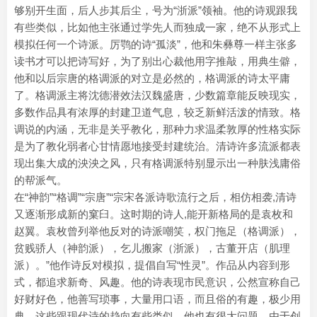
够别开生面，后人步其后尘，号为“浙派”领袖。他的诗观跟我
有些类似，比如他主张通过学先人而独成一家，绝不从形式上
模拟任何一个诗派。厉鹗的诗“孤淡”，他和朱彝尊一样主张多
读书才可以把诗写好，为了别出心裁他用字推敲，用典生僻，
他和以后宗唐的格调派的对立是必然的，格调派的诗太平庸
了。格调派主将沈德潜效法汉魏盛唐，少数篇章能反映现实，
多数作品具有浓厚的封建卫道气息，较乏新鲜活泼的情致。格
调说的内涵，无非是关乎教化，那种力求温柔敦厚的性格实际
是为了教化弱者心甘情愿地接受封建统治。清诗许多流派都表
现出集大成的泱泱之风，只有格调派特别显示出一种肤浅庸俗
的帮派气。
在“神韵”“格调”“宗唐”“宗宋各派诗歌流行之后，相仿相袭,清诗
又逐渐形成新的窠臼。这时期的诗人,能开新格局的是袁枚和
赵翼。袁枚曾列举他反对的诗派嘲笑，权门拖足（格调派），
贫贱骄人（神韵派），乞儿搬家（浙派），古董开店（肌理
派）。”他作诗反对模拟，提倡自写“性灵”。作品从内容到形
式，都追求新奇、风趣。他的诗表现市民意识，公然宣称自己
好财好色，他善写琐事，大量用口语，而且俗的有趣，极少用
典。这些跟现代诗的趋向有些类似。他也有很大问题，由于创