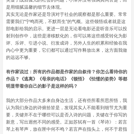
是用细腻温馨的细节去体现。
其实无论是作家还是导演对于社会的观察都是那么重要。常常
需要我们“宁鸣而死，不默而生”的气概。这些领悟或者就是这
部电影给我的启示。更进一层是无论看电影还是听音乐可以投
射到创作中，这些是潜移默化的，你可以将这些感受转化为影
评、乐评、引进小说、衍发成诗，另外人生的积累和经验在我
内心中更为重要，它们都可以通过写作释放出来，这方面我做
的远远不够。
有作家说过：所有的作品都是作家的自叙传？你怎么看待你的
作品？《逃离》《母亲的电话》《顿悟》《怯懦的姿势》等都
明显带着你自己的影子是这样的吗？
我的大部分作品大多来自身边生活，还有些所看所思所悟，我
认为我们身边的诗俯拾皆是，发现其实人不能看到细节尤为重
要，关键并不在于哪些可以是否入诗的问题，关键在于你写的
新意，写出迥然不同的感受。正如苏轼有一首《琴诗》：若言
琴上有琴声，放在匣中何不鸣？若言声在指头上，何不于君指