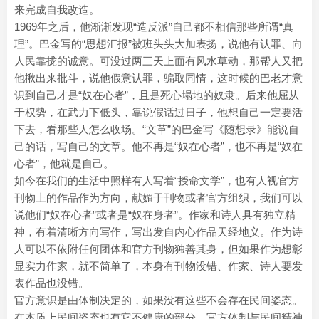
来完成自我改造。
1969年之后，他渐渐发现“造反派”自己都不相信那些所谓“真
理”。巴金写的“思想汇报”被班头头大加表扬，说他有认罪、向
人民靠拢的诚意。可没过两三天上面有风水草动，那帮人又把
他揪出来批斗，说他假意认罪，骗取同情，这时候的巴老才意
识到自己才是“奴在心者”，且是死心塌地的奴隶。后来他屈从
于权势，在武力下低头，靠说假话过日子，他想自己一定要活
下去，看那些人怎么收场。“文革”的巴金写《随想录》能说自
己的话，写自己的文章。他不再是“奴在心者”，也不再是“奴在
心者”，他就是自己。
如今在我们的生活中照样有人写着“授命文学”，也有人视官方
刊物上的作品作为方向，献媚于刊物或者官方组织，我们可以
说他们“奴在心者”或者是“奴在身者”。作家和诗人具有独立精
神，有着清晰方向写作，写出发自内心作品天经地义。作为诗
人可以不依附任何团体和官方刊物独善其身，但如果作为想彰
显实力作家，就不简单了，本身有刊物没错、作家、诗人要发
表作品也没错。
官方意识是由体制决定的，如果没有这些不会存在民间姿态。
在本质上民间姿态也有它不健康的部分。官方体制与民间精神