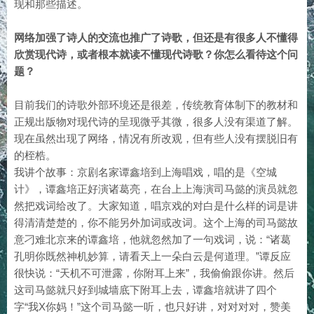
现和那些描述。
网络加强了诗人的交流也推广了诗歌，但还是有很多人不懂得
欣赏现代诗，或者根本就读不懂现代诗歌？你怎么看待这个问
题？
目前我们的诗歌外部环境还是很差，传统教育体制下的教材和
正规出版物对现代诗的呈现微乎其微，很多人没有渠道了解。
现在虽然出现了网络，情况有所改观，但有些人没有摆脱旧有
的桎梏。
我讲个故事：京剧名家谭鑫培到上海唱戏，唱的是《空城
计》，谭鑫培正好演诸葛亮，在台上上海演司马懿的演员就忽
然把戏词给改了。大家知道，唱京戏的对白是什么样的词是讲
得清清楚楚的，你不能另外加词或改词。这个上海的司马懿故
意刁难北京来的谭鑫培，他就忽然加了一句戏词，说：“诸葛
孔明你既然神机妙算，请看天上一朵白云是何道理。”谭反应
很快说：“天机不可泄露，你附耳上来”，我偷偷跟你讲。然后
这司马懿就只好到城墙底下附耳上去，谭鑫培就讲了四个
字“我X你妈！”这个司马懿一听，也只好讲，对对对对，赞美