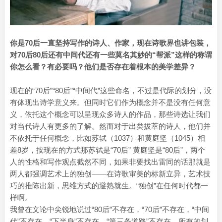
你是70后一直坚持写作的诗人、作家，现在诗歌界也讲包装，
对70后80后还有中间代还有一些莫名其妙的“帮派”这样的称谓
你怎么看？有必要吗？他们是否存在着根本的美学差异？
现在的“70后”“80后”“中间代”这些命名，不过是代际的划分，没
有体现出诗学意义来。但同时它们作为概念并不是没有任何意
义，依托这个概念可以呈现众多诗人的作品，那些诗选让我们
对当代诗人有更多的了解。然而对于出类拔萃的诗人，他们并
不依托于任何概念，比如苏轼（1037）和黄庭坚（1045）相
差8岁，按现在的方式那苏轼是“70后” 黄庭坚是“80后”，两个
人的性格和写作观点截然不同，如果非要找出雷同的话那就是
两人都强调艺术上的独创——在诗歌审美的标新立异，艺术技
巧的推陈出新，思维方式的避熟就生。“独创”在任何时代都一
样啊。
我曾在文论中尖锐地说过“80后”不存在，“70后”不存在，“中间
代”不存在，“下半身”不存在，“第三条道路”不存在，所有的划