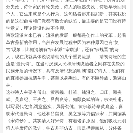
分失效，诗评家的评论失效，诗人的喧嚣失效，诗歌早晚回到
个人，它生来就是个人行为。这句话看起来很武断，其实我说
的是这些命名和门派都有致命的缺陷，最主要的是它们没有诗
学意义，理论建设也站不住脚。
诗歌流派古来已有，流派的发展一般都是创作上的变革，起着
革古鼎新的作用，当然在发展过程中因为种种原因也有“复
古”现象，比如清朝有“宗宋派”“宗唐派”，还有“宗魏晋”的诗
人，现在我就具体说说清朝的几个重要流派——清初诗坛的主
流是“遗民诗”。在当时汉族人民和清朝统治者之间存在尖锐的
民族矛盾的情况下，具有反清思想的明朝“遗民”诗人，他们有
的直接参加抗清斗争，甚至以身殉难。有的不臣异族，遁迹山
林。
这些诗人主要有傅山、黄宗羲、杜濬、钱澄之、归庄、顾炎
武、吴嘉纪、王夫之、吕留良等。如顾炎武的诗，宗法杜甫,
以写易代之痛,词意坚实，风骨劲健。黄宗羲诗摹黄庭坚，喜
欢宋代遗民诗，他还和吕留良、吴之振等力倡宗宋，共同编纂
《宋诗钞》。其实清人好宋诗，有着诸多原因，他们吸收元明
诗人学唐诗的教训，学古并非仿古，而是择善而从，分体各