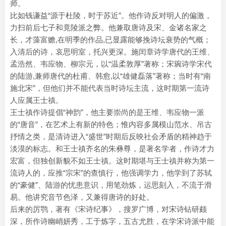
师。
比如钱谦益“源于杜陵，时于苏近”。他作诗反对明人的偏激，
力扫前后七子和竟陵派之弊。他兼取唐诗及宋、金诸名家之
长，才藻富赡,在明季的作品,已显露能够挽诗坛衰势的气概；
入清后的诗，哀思明室，托兴更深。施闰章诗学唐代的王维、
孟浩然、韦应物、柳宗元，以“温柔敦厚”著称；宋琬诗学宋代
的陆游,兼师唐代的杜甫、韩愈,以“雄健磊落”著称；当时有“南
施北宋”，但他们并不能代表当时诗坛主流，这时期第一流诗
人应属王士禛。
王士禛作诗提倡“神韵”，他主要崇尚的是王维、韦应物一派
的“唐音”，在艺术上有新的特色；惟内容多属模山范水、吊古
抒情之类，是清诗进入“盛世”时期后反映社会矛盾的精神趋于
淡漠的标志。和王士禛齐名的朱彝尊，是著名学者，作诗才力
宏富，但独创新貌不如王士禛。这时期堪与王士禛并称为第一
流诗人的，应推“宗宋”的查慎行，他强调学力，他学到了苏轼
的“豪健”、陆游的忧患意识，用笔劲炼，运思刻入，不流于滑
易。他讲究音节色泽，又兼得唐诗的好处。
后来的厉鹗，著有《宋诗纪事》，搜罗广博，对宋诗钻研颇
深，所作诗幽峭妍秀，工于炼字，五古尤胜，在学宋诗派中能