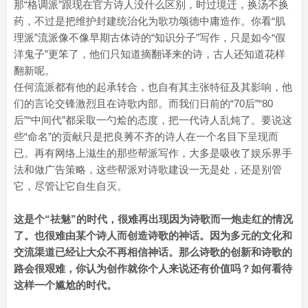
那“格调派”跟现在官方诗人没什么区别，时过境迁，换汤不换
药，不过是把维护封建统治化为歌功颂德中庸造作。你看“肌
理派”流派像不像早期古体诗的“知识分子”写作，只是如今“假
洋鬼子”更笨了，他们只知道摘翻译来的诗，古人还知道花样
翻新呢。
任何流派都有他的起承转合，也自有其主张特征及其影响，他
们的言论交锋激烈且在诗歌内部。而我们日前的“70后”“80
后”“中间代”都采取一勺烩的态度，把一代诗人乱炖了。要说这
些“命名”的贡献只是把良莠不齐的诗人在一个名目下呈现而
已。再有网络上滋生的那些帮派写作，大多是吸收了娱乐界手
法和做广告策略，这些帮派对诗歌建设一无是处，还是别管
它，尽管让它自生自灭。
这是个“祛魅”的时代，很难再出现因为诗歌而一炮走红的情况
了。也很难由某个诗人而创造诗歌的神话。因为多元的文化和
交流渠道已经让大众不再相信神话。那么诗歌的创新和诗歌的
路会很艰难，你认为创作就你个人来说还有价值吗？如何看待
这样一个尴尬的时代。