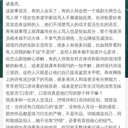
诸葛亮。
这故事说完，有的人会乐了，有的人却会想一个戏剧大师怎么
骂人呀？现在也有道学家说骂人不雅诸如此类。在诗歌爱好者
其实也有这样的人，他们不清楚骂人的话才是活生生的语言。
再有就事理上就谭鑫培在台上骂人也是恰如其分，那个海派演
员根本就不识大体，不拿气势压倒他，怎么继续完成演出。
就现代诗的实际主流而言，很多人有很多问题，比如我常看到
有人回我的帖子说“不是诗”，这些人根本都不知道什么是诗，
你怎么跟他耐心讲解，有的人停留在对古体诗和新诗的混沌理
解的标准上，或者是就课本和国刊的一知半解，就对现代诗说
三道四。这些人只能是让他们自己提高鉴赏水平吧。再有网络
上的诗有泥沙俱下的毛病，很多准诗人和读者没有分辨能力，
常常把写口语诗看的很容易，或者是把日常生活写的淡而无味
也冒充“口语诗”。口语诗真是他们写的那个样子嘛？
我原来和一位诗人交流过，抒情诗和口语诗的区别。我曾说
过：当诗没有凸现自己的“血质”，没有给人耳目一新的感觉，
那些作品都是练习衍生的产物，不是作品。诗能感染自己，同
时能感染别人，她不光靠“抒情”，还要有直抵核心的锐气。
诗的指向是诗要表达的内容。你写的无数诗将记录一个时代人