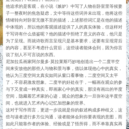
他追求的是客观，在小说《嫉妒》中写了人物在卧室里等候妻
子一整夜时的焦急疑虑，文中等待这些词并未出现，他将这些
情绪转向对卧室无微不至的描述，上述那些词汇是在他的描述
中体现的，所以他的客观描述提供了人的真实体验，但这样对
于写诗有什么借鉴呢？他的描述中拒绝了意义的存在，他只是
为了呈现。而就诗歌而言呈现只是基本要求，还要有呈现背后
的内容，甚至不考虑什么背后，这些读者能体会到，因为你言
说了别人不可言说的东西。
尼加拉瓜画家阿尔曼多·莫拉莱斯巧妙地创造出一个二度半空
间来安放他的那些人与物和景与事，借以体现他心中的真实，
他认为三度空间太真实如同从窗口看事物，二度空间又太平
了，不容易激发想象。二度半的好处在于，一幅画在观众的参
与下又变成一种真实，即画家心中的真实，那没有画出的半度
空间，隐藏着艺术家的心迹，观众的想象力一旦弥补这半度空
间，也就进入艺术内心记忆加想象的世界。
这对于写作而言，更进一步说就是你的叙述构成多种歧义，这
些与读者进行多方位沟通，读者能体会到你要表现的意图，而
如此只能靠作者的体验、经验或是了悟所得，而不单靠真实再