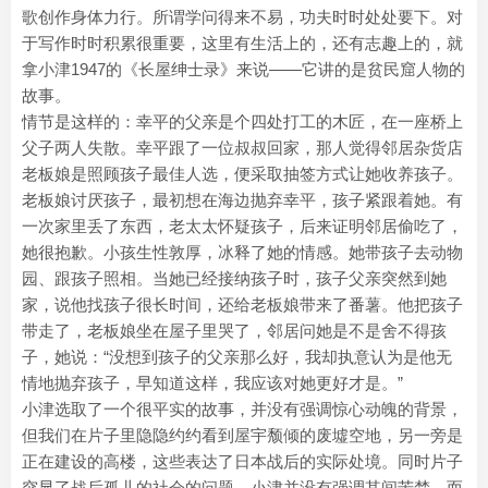
歌创作身体力行。所谓学问得来不易，功夫时时处处要下。对
于写作时时积累很重要，这里有生活上的，还有志趣上的，就
拿小津1947的《长屋绅士录》来说——它讲的是贫民窟人物的
故事。
情节是这样的：幸平的父亲是个四处打工的木匠，在一座桥上
父子两人失散。幸平跟了一位叔叔回家，那人觉得邻居杂货店
老板娘是照顾孩子最佳人选，便采取抽签方式让她收养孩子。
老板娘讨厌孩子，最初想在海边抛弃幸平，孩子紧跟着她。有
一次家里丢了东西，老太太怀疑孩子，后来证明邻居偷吃了，
她很抱歉。小孩生性敦厚，冰释了她的情感。她带孩子去动物
园、跟孩子照相。当她已经接纳孩子时，孩子父亲突然到她
家，说他找孩子很长时间，还给老板娘带来了番薯。他把孩子
带走了，老板娘坐在屋子里哭了，邻居问她是不是舍不得孩
子，她说：“没想到孩子的父亲那么好，我却执意认为是他无
情地抛弃孩子，早知道这样，我应该对她更好才是。”
小津选取了一个很平实的故事，并没有强调惊心动魄的背景，
但我们在片子里隐隐约约看到屋宇颓倾的废墟空地，另一旁是
正在建设的高楼，这些表达了日本战后的实际处境。同时片子
突显了战后孤儿的社会的问题，小津并没有强调其间苦楚，而