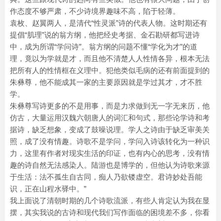
作态度不够严肃，不少诗境界趣味不高，陷于轻薄。
袁枚、赵翼两人，是清代“性灵派”诗的代表人物。这时期还有
提倡“肌理”说的翁方纲，他把经史考据、金石勘研都写进诗
中，成为所谓“学问诗”。翁方纲的问题不懂“学化为才”的道
理，竟以为学就是才，而且他不清楚人人性情各异，根本无法
把所有人的性情框在义理中。犯他类似毛病的还有前面提到的
朱彝尊，他不能成其一家的主要原因就是学过其才，才不胜
学。
朱彝尊写诗更多的不是用事，而是力求做到无一字无来历，他
仿古，大量运用汉魏六朝唐人的词汇和句式，那些论学诗和考
据诗，缺乏想象，变成了鼓噪说理。学人之诗由于缺乏审美关
照，成了没有情趣。诗歌不是学问，学问入诗该转化为一种识
力，这里有作者对现实生活的印证，也有内心的思考，没有情
趣的诗自然无法感染人。陆游也是博学的，但他认为诗歌来源
于生活：法不孤生自古同，痴人乃欲镂虚空。君诗妙处吾能
识，正在山程水驿中。”
我上面说了清朝时期的几个诗歌流派，有些人肯定认为我在显
摆，其实我说的古诗和现代我们写作面临的困境差不多，你看