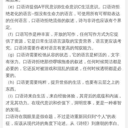
（e）口语诗提倡A平民意识B生命意识C生活意识。口语诗拒
绝老化的语言--指没有生命力的语言，可使用所有可帮助表达
的任何语言，口语诗拒绝流俗的叙述，诗与非诗也应该有个界
定。
（f）口语写作是种丰富，开放的写作，任何写作方式为它提
供了资源，它是日常生活语言汲取的宝贵营养，语言更应该考
究。口语诗需要作者对语言有更高的驾驭能力。
（g）口语诗需要松弛从容的状态，它的语言是鲜活的，文字
有张力。口语诗拒绝那些啰嗦拖沓的叙述，任何时候简洁都是
必要的，它还反对被游戏和混乱的描述，任何时候透明都是必
要的。
（h）口语更需要纯粹，提升世俗的生活，也要有云层之上的
东西。
（i）口语诗来自生活，来自经验体验，其背后的底蕴和内涵，
才见其功力。在现代意识和价值下，洞明世事，更是一种睿智
的发现。
口语诗在我眼里是假命题，不过是诗重新回归到“个人”的表
征，应该从现代诗的角度下论述。从《诗经》到唐朝的李白、