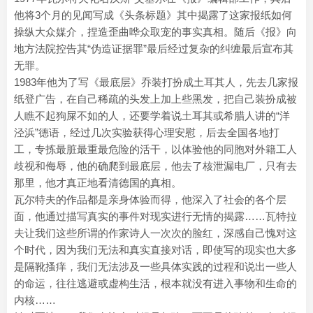
他将3个月的见闻写成《头条标题》其中揭露了这家报纸如何
操纵大众媒介，捏造歪曲哗众取宠的事实真相。随后《报》向
地方法院控告其“伪造证据罪”最后经过复杂的纠缠最后宣布其
无罪。
1983年他为了写《最底层》乔装打扮成土耳其人，先去几家报
纸登广告，在自己稀疏的头发上加上些黑发，把自己装扮成被
人瞧不起狗屎不如的人，还要学着说土耳其或希腊人讲的“洋
泾浜”德语，经过几次实验获得心理安慰，后去全国各地打
工，专拣最脏最重最危险的活干，以体验他的同胞对外籍工人
歧视和侮辱，他的确爬到最底层，他去了核泄漏电厂，只有去
那里，他才真正地看清德国的真相。
瓦尔特夫的作品都是亲身体验而得，他深入了社会的各个层
面，他通过描写真实的事件对现实进行无情的揭露……瓦特拉
夫让我们这些所谓的作家诗人一次次的脸红，深感自己愧对这
个时代，因为我们无法和真实直接对话，即使写的现实也大多
是隔靴搔痒，我们无法涉及一些具体实践的过程和说出一些人
的命运，往往逃避或虚构生活，根本就没有进入事物和生命的
内核……