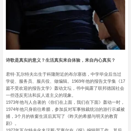
诗歌是真实的意义？生活真实来自体验，来自内心真实？
君特·瓦尔特夫出生于科隆附近的布尔塞德，中学毕业后当过
学徒、服务员、服兵役、做编辑。1969年他的报告文学集《17
篇不受欢迎的报告文学》轰动文坛，书中揭露了联邦德国社会
一些违反宪法和反人道主义的现象。
1973年他与人合著的《你们在上面，我们在下面》轰动一时，
1974年他只身前往希腊，参加反对军事独裁统治的游行示威被
捕，3个月的铁窗生涯后其写了《昨天的希腊与明天的教育
剧》。
1977年瓦尔特夫化名汉斯·艾塞尔在《报》编辑部工作，其后