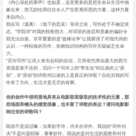
《内心深处的掌声》也如是，这首更多的是把生命从生活中抽
象出来，突兀的结局往往令人产生匪夷所思的力量，这种力量
来自内心。
我在写《逃离》《地下的悲哀》等诗之前，写作处于不确定状
态。“学院诗”对我的桎梏很大，对词语的迷恋和意象的偏好令
我无法自拔。非常重要的是“盘峰论争”让我廓清了对现代诗的
认识，一种枯燥的写作，依赖知识结构的写作无疑缺乏生命
力。
“买办写作”让诗人丧失起码的自信，它所依托类似庞大的西方
资源是靠不住的，试问一个写作上的“寄生虫”何以谈的上“原
创”，非“原创”的诗歌何以谈的上是真正的诗呢？自此后我的写
作有了方向，生活才是无尽的有啊。
你的创作中很明显地具有从电影那里吸取的技术性的元素，那
些场面和镜头的感觉很像，也丰富了诗歌的表达？请问电影影
响过你的诗歌吗？
陆游不是说过嘛：汝果欲学诗，功夫在诗外。我说的“诗外功
夫”不是叫嚣聒噪，肇事炒作。我说的是对生活的观察和对诗