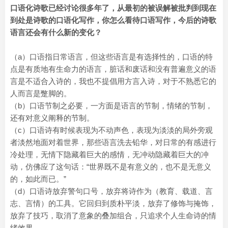
口语化诗歌已经讨论很多年了，从最初的被误解被批判到现在
到处是诗歌的口语化写作，你怎么看待口语写作，今后的诗歌
语言还会有什么新的变化？
（a）口语指日常语言，但这些语言是有选择性的，口语的特
点是有质地有生命力的语言，脏话和废话和没有普遍意义的语
言是不适合入诗的，我也不提倡用方言入诗，对于不熟悉它的
人而言是蹩脚的。
（b）口语节制之必要，一方面是语言的节制，情绪的节制，
还有对意义阐释的节制。
（c）口语诗有时候表现为不动声色，表现为淡淡的局外旁观
者淡然地面对着世界，那些语言洗去铅华，对日常的有感进行
冷处理，无情下隐藏着巨大的感情，无冲动隐藏着巨大的冲
动，仿佛应了这句话：“世界既不是有意义的，也不是无意义
的，如此而已。”
（d）口语诗放弃警句口号，放弃将诗作为（教育、载道、言
志、言情）的工具。它回归到质朴平淡，放弃了修饰与掩饰，
放弃了技巧，取消了意象的叠加组合，只追求个人生命诗的情
绪效果。