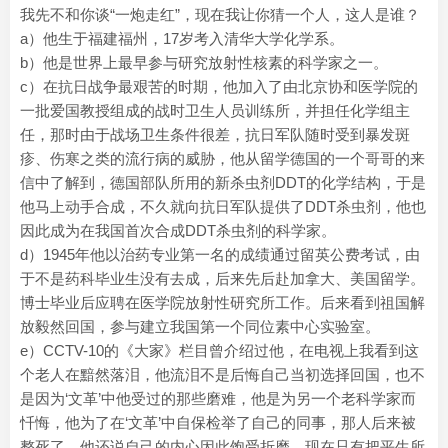
我先不和你谈“一炮走红”，现在我让你猜一个人，这人是谁？
a）他生于福建福州，17岁考入清华大学化学系。
b）他是世界上最早参与研究放射性核素的科学家之一。
c）在抗日战争最艰苦的时期，他加入了由北京协和医学院的
一批爱国教授组成的战时卫生人员训练所，并担任化学组主
任，那时由于战场卫生条件很差，抗日军队随时受到暴发斑
疹、伤寒之类的流行病的威胁，他从留学德国的一个哥哥的来
信中了解到，德国部队所用的新杀虫剂DDT的化学结构，于是
他马上动手合成，不久就向抗日军队提供了DDT杀虫剂，他也
因此成为在我国首次合成DDT杀虫剂的科学家。
d）1945年他以治药专业第一名的成绩通过留英公费考试，由
于不是药科毕业生没有去成，后来先后赴加拿大、美国留学。
博士毕业后应聘在医学院放射性研究所工作。后来看到祖国解
放毅然回国，参与建立我国第一个同位素中心实验室。
e）CCTV-10的《大家》栏目曾介绍过他，在电视上我看到这
个老人在黯然落泪，他流泪不是后悔自己当初选择回国，也不
是因为‘文革’中他受过的那些磨难，他是为另一个老科学家而
忏悔，他为了在‘文革’中自保检举了自己的同事，那人后来被
整死了。他还说自己的内心因此饱受折磨，现在只有把平生所