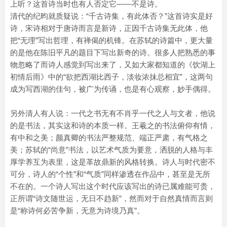
上听？这首诗当时也有人否定它——不是诗。
清代的纪昀就质疑说：“千古诗集，有此体否？”这首诗实是好
诗，宋诗相对于唐诗而言是新诗，正因千古诗集无此体，他
把“无理”写出哲理，有禅偈的机锋。在苏轼的诗篇中，更大量
的是他在陈旧平凡的题目下写出新奇的诗。很多人把熟悉的事
物忽略了而诗人感觉到写出来了，又如大家都知道的《饮湖上
初情后雨》中的“欲把西湖比西子，淡妆浓抹总相宜”，这两句
成为写西湖的佳句，被广为传诵，也是有心观察，妙手偶得。
另外清人有人说：一代之书无有不肖乎一代之人与文者，他说
的是书法，其实这和诗的本质一样。王羲之的书法俯仰有情，
有中和之美；颜真卿的书法严整规范、端正严肃，有气格之
美；苏轼的“尚意”书法，以艺术气质为要意，洒脱的人格与丰
厚学养互为表里，这是革故鼎新的风格转换。诗人与时代密不
可分，诗人的“个性”和“气质”同样渗透在作品中，甚至是无所
不在的。一个诗人写出这个时代应该写出的诗已属难能可贵，
正所谓“诗文随世运，无日不趋新”，然而对于自然真情而言则
是“称诗何必苦争新，无意为诗境乃真”。