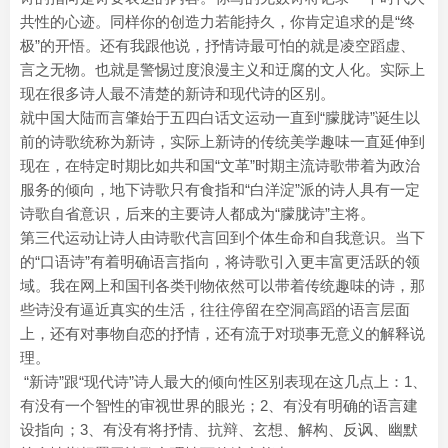
共性的心迹。同样你的创造力若能持久，你肯定追求的是“终
极”的开悟。还有我跟他说，抒情诗最可怕的就是凌空蹈虚、
言之无物。也就是警惕过度浪漫主义和迂腐的文人化。实际上
现在很多诗人最不清楚的新诗和现代诗的区别。
就中国大陆而言肇始于五四白话文运动一直到“朦胧诗”诞生以
前的诗歌统称为新诗，实际上新诗的传统美学趣味一直延伸到
现在，在特定时期比如共和国“文革”时期主流诗歌带着为政治
服务的倾向，地下诗歌只有食指和“白洋淀”派的诗人具有一定
诗歌自省意识，后来的主要诗人都成为“朦胧诗”主将。
第三代运动让诗人由诗歌代言回到个体生命和自我意识。当下
的“口语诗”有着明确语言指向，将诗歌引入更丰富更活跃的领
域。我在网上和国刊各类刊物依然可以带着传统趣味的诗，那
些诗没有逼近真实的生活，往往停留在空洞高蹈的语言层面
上，还有对事物自恋的抒情，还有流于对琐事无意义的解释说
理。
“新诗”跟“现代诗”诗人最大的倾向性区别表现在这几点上：1、
有没有一个智性的审视世界的眼光；2、有没有明确的语言建
设指向；3、有没有将抒情、抗辩、玄想、解构、反讽、幽默