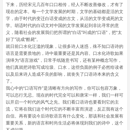
下来，历经宋元几百年口口相传，经人不断改善修改，才有了
现在的定本。每一个文学发展的时期，文学的基础都是活的文
字，由于时代的变迁白话变成的古文，从活的文学变成死的文
学。胡适时代的白话文对中国的文学发展起到非比寻常的意
义，随着社会的发展我们把所谓的“白话”叫成的“口语”，把“太
好了”说成“酷毙”。
就日前口水化泛滥的现象，让很多诗人迷惑，殊不知口语诗的
语言是需要质地的，诗中最重要还是其内容。口水化诗歌如果
演绎为“语言游戏”，日常手纸随意书写，还有某种概念写作，
他们真就把诗歌写成垃圾、口水，这些负面的例子必然给读者
以及后来诗人造成不良的影响，就丧失了口语诗本来的含义
了。
我心中的“口语写作”是清晰有方向的写作，你可以包容万象，
可以恣行无忌。现在的时代完全可以和唐宋一样，我们一样可
以开启一个时代的风气之先。我们看口语诗也要看到它的主
流，它将在我们这个时代它的不断丰富而演进，反正我有这个
自信。再有要说今后诗歌语言有什么变化，那该和社会发展有
重要关系，新的语言和时尚生活必将体现到我们的诗中，这个
不成问题。