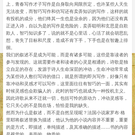
上，青春写作才子写作是自身取向局限所定，也许某些人天生
无法改变，而智巧写作和仿写还有卖弄知识的写作，这样的就
有投机的成分，他们终其一生也是业余的，因为他们还没有真
正进入诗，自以为是的写作是危险的，卖弄聪明和玄思是自欺
欺人，智巧知识多了，说的就不是心里话，心活了就会胡思乱
想，丧失了目标和尺度，造成不肯下手，下手也是在智趣上徘
徊。
我们的叙述不是成为可能，而是有诸多可能，这些是靠读者的
参与发现的。这就需要作者和读者的心灵是相通的，诗歌是独
立自足的存在，发源于诗人生命深层的冲动，生命冲动常常成
为某些诗人敷衍写诗的借口，就是所谓的即兴写作，好像只有
靠冲动和灵感才可以写作，这里面往往有智巧的一面，其实有
时候灵感也会欺骗人的，此时的智巧也就成为一种投机主义。
因此诗歌从来不迁就一切，包括可怜的原动力，冲动灵感等，
它只关心的不是我在场，恰恰是我的缺失。
然而为什么是叙述，而不是自然呈现呢？法国小说家罗布·格
里耶将叙述替换为描述，他认为他的小说内容并不重要，重要
的是方式，即描述，单纯描述，及其准确的描述……书的内容
是视觉的，表面的，物质的。