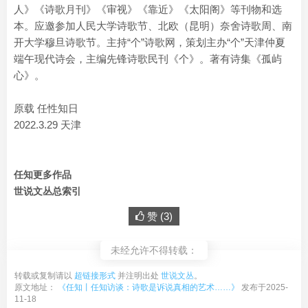
人》《诗歌月刊》《审视》《靠近》《太阳阁》等刊物和选
本。应邀参加人民大学诗歌节、北欧（昆明）奈舍诗歌周、南
开大学穆旦诗歌节。主持“个”诗歌网，策划主办“个”天津仲夏
端午现代诗会，主编先锋诗歌民刊《个》。著有诗集《孤屿
心》。
原载 任性知日
2022.3.29 天津
任知更多作品
世说文丛总索引
赞 (
3
)
未经允许不得转载：
转载或复制请以
超链接形式
并注明出处
世说文丛
。
原文地址：
《任知丨任知访谈：诗歌是诉说真相的艺术……》
发布于2025-
11-18