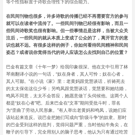
等个性指标置于诗歌合理性下的综合能力。
在民间刊物也很多，许多诗歌的传播已经不再需要官方的参与
就可以在读者中流传了。一些民间刊物已经很有影响，而且一
些民间诗歌奖也很有影响。但一些事情总是这样，当被大众关
注后，一些民间的就从本质上变成了公众的了，离开官方的意
识也就不远。有很多这样的例子，你如何看待民间精神和民间
姿态？或者说你觉得当代的诗人应该怎么去找到自己的位置？
巴金有篇文章《十年一梦》给我印象很深。他在文中引用了林
琴南翻译小说的一句话，“奴在身者，其人可怜；奴在心者，
其人可鄙。”在小说《家》里：老黄妈跟觉慧谈话，祈祷死去
的太太保佑这位少爷；另鸣凤跟觉慧谈话，觉慧要和她结婚，
鸣凤不同意，太太不会答应，她愿意做丫头伺候他。这两个人
都是“奴在心者”吧。后来巴金在“文革”期间受批斗时，罪名
为“歪曲了劳动人民形象。”有人举出老黄妈和鸣凤，说她们应
该站起来造反。说巴金把她们写成向“阶级斗争”的奴隶。那时
的巴金受到这样的批判，觉得问题严重，当时他钻牛角尖，在
鞭子的引导下，完全用别人的脑子思考，他认为只有通过吃苦