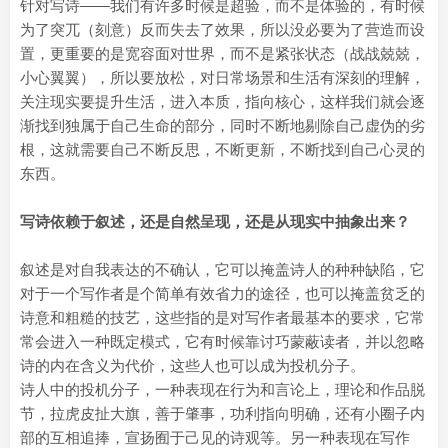
针对写诗——我们有许多时候是超验，而不是体验的，有时候
为了突兀（刻意）反而失去了效果，所以没必要为了营造而设
置，更重要的是宽容面对世界，而不是紧张状态（战战兢兢，
小心翼翼），所以要放松，对日常场景和生活有深刻的理解，
关注现实要提升生活，进入本质，指向核心，这样我们就会逐
渐找到独属于自己生命的部分，同时不断地剔除自己虚伪的劣
根，这就需要自己不断反思，不断更新，不断找到自己心灵的
东西。
写诗依赖于叙述，还是自然呈现，还是从现实中抽象出来？
叙述是对自我表达的不确认，它可以掩盖诗人的种种缺陷，它
对于一个写作者是个简单有效省力的途径，也可以掩盖贫乏的
诗意和粗糙的技艺，这些指的是对写作者最基本的要求，它常
常会进入一种既定模式，它有时候靠讨巧蒙蔽读者，并以忽略
诗的内在含义为代价，这些人也可以成为投机分子。
诗人中的投机分子，一种表现在行为和言论上，理论和作品脱
节，拉虎皮扯大旗，善于肇事，功利指向明确，还有小圈子内
部的互相追捧，宣扬囿于己见的诗观等。另一种表现在写作