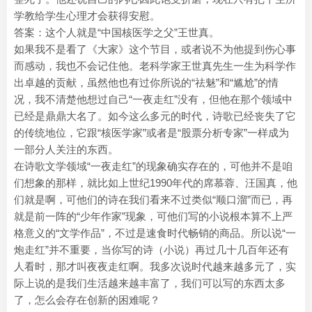
学教给学生心理才会获得安慰。
答案：这个人就是“中国核医学之父”王世真。
如果我不是看了《大家》这个节目，或者说不为他提到伤心事
而感动，我也不会记住他。老科学家王世真先生一生为科学作
出卓越的贡献，虽然他也有过你所说的“祛魅”和“尴尬”的情
况，我不清楚他想过自己“一夜走红”没有，但他在那个领域中
已经是鼎鼎大名了。如今这么多元的时代，诗歌已经丧失了它
的传统地位，它跟“核医学家”或者是“股票分析专家”一样成为
一部分人关注的东西。
在诗歌文学领域“一夜走红”的现象确实存在的，可他并不是咱
们想象的那样，就比如上世纪1990年代的席慕蓉、汪国真，他
们就是啊，可他们的诗在我们看来不过类似“顺口溜”而已，再
就是前一阵的“少年作家”现象，可他们写的小说根本算不上严
格意义的“文学作品”，不过是速食时代畅销的商品。所以说“一
炮走红”并不重要，当你写的诗（小说）再过几十几百年还有
人看时，那才叫夜夜走红啊。我多次说时代越来越多元了，实
际上说的是我们生活越来越丰富了，我们可以写的东西太多
了，怎么会存在创新的困难呢？