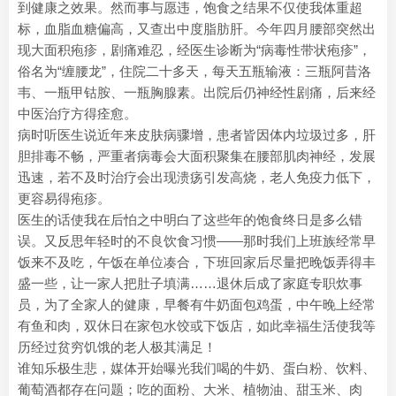
到健康之效果。然而事与愿违，饱食之结果不仅使我体重超
标，血脂血糖偏高，又查出中度脂肪肝。今年四月腰部突然出
现大面积疱疹，剧痛难忍，经医生诊断为“病毒性带状疱疹”，
俗名为“缠腰龙”，住院二十多天，每天五瓶输液：三瓶阿昔洛
韦、一瓶甲钴胺、一瓶胸腺素。出院后仍神经性剧痛，后来经
中医治疗方得痊愈。
病时听医生说近年来皮肤病骤增，患者皆因体内垃圾过多，肝
胆排毒不畅，严重者病毒会大面积聚集在腰部肌肉神经，发展
迅速，若不及时治疗会出现溃疡引发高烧，老人免疫力低下，
更容易得疱疹。
医生的话使我在后怕之中明白了这些年的饱食终日是多么错
误。又反思年轻时的不良饮食习惯——那时我们上班族经常早
饭来不及吃，午饭在单位凑合，下班回家后尽量把晚饭弄得丰
盛一些，让一家人把肚子填满……退休后成了家庭专职炊事
员，为了全家人的健康，早餐有牛奶面包鸡蛋，中午晚上经常
有鱼和肉，双休日在家包水饺或下饭店，如此幸福生活使我等
历经过贫穷饥饿的老人极其满足！
谁知乐极生悲，媒体开始曝光我们喝的牛奶、蛋白粉、饮料、
葡萄酒都存在问题；吃的面粉、大米、植物油、甜玉米、肉