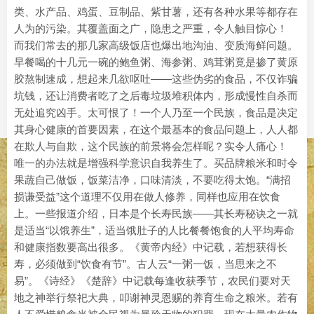
类、水产品、鸡蛋、豆制品、紫甘薯，还有各种水果等都存在
人为的污染。其覆盖面之广，隐患之严重，令人触目惊心！
而我们常去的那几家高级饭店也爆出地沟油、变质海鲜问题。
早餐喝的十几元一碗的鲍鱼粥、海参粥、鸡茸粥竟是掺了黄原
胶熬制速成，想起来几欲呕吐——这些伪劣的食品，不仅诈骗
坑钱，还让消费者吃了之后毒垃圾堆积体内，形成慢性自杀而
无处追究凶手。太可恨了！一个人乃至一个民族，食品是决定
其身心健康的首要因素，在这个最基本的食品问题上，人人都
在欺人与自欺，这个民族的前景将会怎样呢？实令人痛心！
唯一的办法就是增强科学意识自我养生了。买品牌粮米和时令
果蔬自己做饭，饭菜洁净，口味清淡，不要吃得太饱。“满招
损谦受益”这个道理不仅用在做人修养，同样也应用在饮食
上。一些报道介绍，日本是个长寿民族——其长寿秘诀之一就
是适当“以饿养生”，适当饿肚子的人比餐餐饱食的人平均寿命
和健康指数要高出很多。《黄帝内经》中记载，若想获得长
寿，必须做到“饮食有节”。古人云“一粥一饭，当思来之不
易”。《诗经》《楚辞》中记载每逢收获季节，农民们要对天
地之神举行祭祀大典，叩谢神灵恩赐的养育生命之粮米。若有