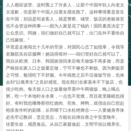
人人都应该管。这时围上了许多人，让那个中国年轻人向老太
太道歉，但是那个中国人拉着女朋友跑了。这种事情要是发生
在中国，别说是邻桌客人，就是警察、城管、饭店的老板保安
也不会管这种闲事——因为人家是花了钱的！国民素质决定了
公众意识。阿姨，咱们做好自己就可以了，出门在外不要给自
己找麻烦。”
毕竟是走南闯北十几年的导游，对国民心态了如指掌，令我等
老脑筋实在叹服啊！她说得很对——咱们管好自己就可以了。
我自从欧洲、日本、韩国旅游回来后每天做饭不再多做，而是
严格按在家人口之饭量定做，宁可不够也不剩饭。因为剩饭弃
之可惜，勉强吃下不舒服。今年病愈之后不仅做饭节俭，也体
会到“以饿养生”之良好感觉。现在我们全家基本不下饭店，也
很少吃肉。每天按人口之饭量做早晨中午两顿饭，晚上喝点
粥，吃一个本地时令水果，一点也不觉饿，而且夜里睡眠也很
好。有时我也嘴馋那些红烧肉、煎鱼、烤鸭，就强迫自己想起
疱疹发作时的剧痛，从而咽下口水杜绝馋念——人要健身养体
必先牢记教训，坚定意志，方能在自律自善之中安度晚年。
珍爱生命，感恩食品。从自己家庭做起，文明节俭以饿养生。