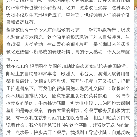
人不爱惜粮食当被全民视为暴殄天物的犯罪。现在大量农作物
的正常生长也被什么转基因、化肥、激素改造变异，这种暴殄
天物不仅对生态环境造成了严重污染，也侵蚀着人们的身心健
康和道德规范。
基督教徒有一个令人肃然起敬的习惯——饭前默默祷告，虔诚
地对食品表示感恩。这个简单的形式包容了对大自然神灵、生
命起源、人类劳动、生态爱心的顶礼膜拜，是长期以来的濡养
教化道德信仰所形成的表现习惯，真的令人感动，令人反思醒
悟……
我在2013年跟团乘坐美国的加勒比皇家豪华邮轮去韩国旅游。
邮轮上的自助餐非常丰盛，欧洲人、港台人、澳洲人取餐用餐
都非常谦让，吃相文明不剩饭。离开时把餐巾刀叉摆好，把椅
子推进餐桌下。而我们的很多同胞却毫无礼义廉耻：取餐时全
然不顾后面排队的人，随意把盆里切好的菜肴翻遍——烤鸭专
捡带皮的酥肉，牛肉挑选筋腱，鱼选取中段……为同胞最感到
羞耻的是每次餐桌上都有大量的剩饭，令餐厅服务员们极为愤
怒！有一次我在就餐时她们正在收拾餐桌，相互用轻蔑的口气
说着什么，我分明听见“CHINA”这个字眼，赶紧吃完盘内的最
后一点水果，快步离开了餐厅。我找到了导游小陆，向她反映