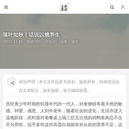
落叶知秋丨话说以饿养生
2025-11-19
阅读(505)
评论(0)
分类：
随笔
特别声明：
本文丛作品多为原创，版权所有；特殊情况会
在文末标注，如有侵权，请与编辑联系。
历经青少年时期的饥馑年代的一代人，对食物链有着天然的敏
感、钟爱、感恩。人到中老年，随着社会的进化，生活亦进入
温饱阶段，此时面对着餐桌上隔三岔五出现的鸡鸭鱼肉忍不住
尽兴而吃，似乎多吃这些高蛋白就能弥补从前的营养不足，达