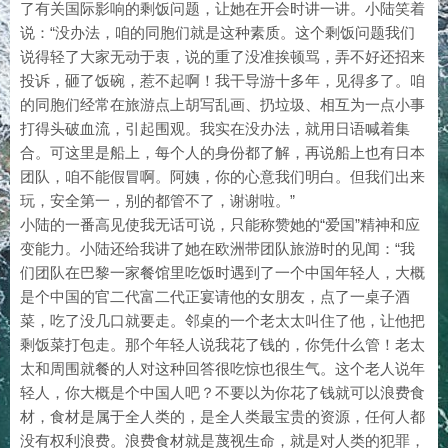
了有关国际影响的剩饭问题，让她在开会时讲一讲。小陆笑着
说：“没办法，咱的同胞们就是这种素质。这个剩饭问题我们
说得轻了大家无动于衷，说的重了没准挨顿骂，弄不好还招来
投诉，砸了饭碗，惹不起啊！我干导游十多年，见得多了。咱
的同胞们经常在旅游点上胡写乱画、扔垃圾、相互为一点小事
打得头破血流，引起围观。我实在没办法，就用日语喊着集
合。可这里是船上，每个人的身份都了解，再说船上也有日本
团队，咱不能假冒啊。阿姨，你的心意我们明白。但我们出来
玩，安全第一，别的都管不了，谢谢啦。”
小陆的一番高见使我无话可说，只能称赞她的“爱国”精神和应
变能力。小陆还给我讲了她在欧洲带团队旅游时的见闻：“我
们团队在巴黎一家餐馆里吃饭时遇到了一个中国年轻人，大概
是个中国的官二代富二代正宴请他的女朋友，点了一桌子酒
菜，吃了没几口就要走。邻桌的一个老太太叫住了他，让他把
剩饭菜打包走。那个年轻人说我花了钱的，你凭什么管！老太
太和周围就餐的人对这种回答很吃惊也很生气。这个老人说年
轻人，你大概是个中国人吧？不要以为你花了钱就可以浪费食
材，食材是属于全人类的，是全人类最宝贵的资源，任何人都
没有权利浪费。浪费食材就是蔑视生命，就是对人类的犯罪，