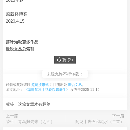
2015年秋
原载轻博客
2020.4.15
落叶知秋更多作品
世说文丛总索引
赞 (
2
)
未经允许不得转载：
转载或复制请以
超链接形式
并注明出处
世说文丛
。
原文地址：
《落叶知秋丨话说以饿养生》
发布于2025-11-19
标签：这篇文章木有标签
上一篇
下一篇
荣生丨青岛归去来（之五）
阿龙丨岩石和流水（二首）