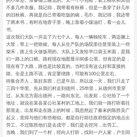
的小草垫。准备铺上睡觉的。又一个小包袱，装上棉衣和其他
不多几件衣服。我记得，我带着有秋裤，但是一条穿了好几年
的旧秋裤。再就是自己带着吃饭的碗，毛巾。我记得，我还带
了两本书，有时在地窨子里，晚上靠着小煤油灯，看一会儿
书。
这次我们大队一共去了六七个人。每人一辆独轮车，两边捆上
大筐，带上一把铁锨。每人从生产队的场院里往筐里装上一些
柴禾，路上生火做饭用的。大队上又发给半口袋玉米面，是我
们一路上的口粮。路程现在地图显示80多公里。但肯定的是，
现在有了大路，路也是比较直的。当时没有这么好和直接的
路。全是土路不说，肯定要绕路，可能有100公里左右。
待集合齐人，装好东西，已是午后。所以这一天，我们只走了
三四十华里。先从我们村走到德州，25华里，从德州市里穿
过。从东北方面出德州，一路向东北。出发前，公社给了一个
地址，就说在某县某公社某村的工地上。我们就一路打听着往
那里走。出发和走在路上的时候，我忽然起了秦末的陈胜吴广
起义，觉得与他们有些相似。都是自行前往政府指定的地点出
劳工。不过陈胜他们是去戍守，我们是去挖河，出劳工。
当晚，我们到了一个村，经向人打听，找到一户人家，户主同