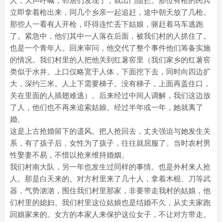
人，大声呼喊，邻居们发现了，就出门阻拦。那位有枪的民兵
立即拿着枪出来，同几个乡亲一起追赶，途中朝天放了几枪。
那些人一看有人开枪，吓得连忙丢下姑娘，驱赶着马车逃跑
了。紧急中，他们其中一人落在后面，被我们村的人抓住了。
也是一个青年人。回来审问，他交代了整个事件他们筹备实施
的情况。我们村里的人把他关到红薯窖里（我们家乡的红薯窖
类似于水井。上口仅略宽于人体，下面挖下去，同时向四边扩
大，深约三米。人上下需要梯子。没有梯子，上面再盖住口，
关在里面的人插翅难逃）。后来经过中间人调解，我们这边放
了人，他们也不再来追索姑娘。经过半年或一年，她就离了
婚。
这是上古抢婚留下的遗风。把人抢回去，丈夫强迫与她发生关
系，有了孩子后，女性为了孩子，往往就屈服了。当时农村男
性娶妻不易，不惜以抢来维持婚姻。
我们村南大队，另一年也发生过同样的事情。也是外村来人抢
人。那是白天来的。对方村里来了几十人，拿着木棍、刀等武
器，气势汹汹，围住我们村里那家，非要带走我村的姑娘，他
们村里的媳妇。我们村里这位姑娘也是结婚不久，从丈夫家跑
回娘家来的。女方的本家人来保护这位女子，不让对方带走。