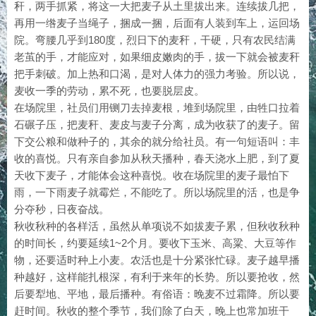
秆，两手抓紧，将这一大把麦子从土里拔出来。连续拔几把，
再用一绺麦子当绳子，捆成一捆，后面有人装到车上，运回场
院。弯腰几乎到180度，烈日下的麦秆，干硬，只有农民结满
老茧的手，才能应对，如果细皮嫩肉的手，拔一下就会被麦秆
把手刺破。加上热和口渴，是对人体力的强力考验。所以说，
麦收一季的劳动，累不死，也要脱层皮。
在场院里，社员们用铡刀去掉麦根，堆到场院里，由牲口拉着
石碾子压，把麦秆、麦皮与麦子分离，成为收获了的麦子。留
下交公粮和做种子的，其余的就分给社员。有一句短语叫：丰
收的喜悦。只有亲自参加从秋天播种，春天浇水上肥，到了夏
天收下麦子，才能体会这种喜悦。收在场院里的麦子最怕下
雨，一下雨麦子就霉烂，不能吃了。所以场院里的活，也是争
分夺秒，日夜奋战。
秋收秋种的各样活，虽然从单项说不如拔麦子累，但秋收秋种
的时间长，约要延续1~2个月。要收下玉米、高粱、大豆等作
物，还要适时种上小麦。农活也是十分紧张忙碌。麦子越早播
种越好，这样能扎根深，有利于来年的长势。所以要抢收，然
后要犁地、平地，最后播种。有俗语：晚麦不过霜降。所以要
赶时间。秋收的整个季节，我们除了白天，晚上也常加班干