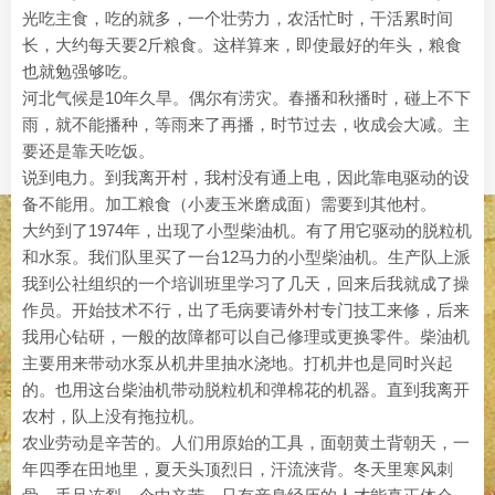
光吃主食，吃的就多，一个壮劳力，农活忙时，干活累时间
长，大约每天要2斤粮食。这样算来，即使最好的年头，粮食
也就勉强够吃。
河北气候是10年久旱。偶尔有涝灾。春播和秋播时，碰上不下
雨，就不能播种，等雨来了再播，时节过去，收成会大减。主
要还是靠天吃饭。
说到电力。到我离开村，我村没有通上电，因此靠电驱动的设
备不能用。加工粮食（小麦玉米磨成面）需要到其他村。
大约到了1974年，出现了小型柴油机。有了用它驱动的脱粒机
和水泵。我们队里买了一台12马力的小型柴油机。生产队上派
我到公社组织的一个培训班里学习了几天，回来后我就成了操
作员。开始技术不行，出了毛病要请外村专门技工来修，后来
我用心钻研，一般的故障都可以自己修理或更换零件。柴油机
主要用来带动水泵从机井里抽水浇地。打机井也是同时兴起
的。也用这台柴油机带动脱粒机和弹棉花的机器。直到我离开
农村，队上没有拖拉机。
农业劳动是辛苦的。人们用原始的工具，面朝黄土背朝天，一
年四季在田地里，夏天头顶烈日，汗流浃背。冬天里寒风刺