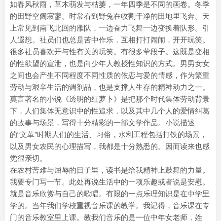
如春风秋雨，草木萌发与枯萎，一年四季是不同的画卷。冬季
的田野空阔寂寥。时常看到野兔在收割干净的田地里飞奔。天
上常见到南飞北回的雁队，一边奋力飞舞一边变换着队形。引
人遐想。社员们也总是苦中作乐，互相打打闹闹，开开玩笑。
很多社员喜欢开与性有关的玩笑。有很多荤段子。这既是变相
的性欲望的宣泄，也是向少年人教授性知识的方式。男男女女
之间也会产生不同程度不同性质的依恋与爱的情感，作为繁重
劳动与艰辛生活的调剂品，也是支撑人生存的精神动力之一。
莫言著名的小说《透明的红萝卜》是把那个时代集体劳动背景
下，人们集体无意识中的性追求，以及其中几个人的爱情纠葛
的故事与场景，写得十分精彩的一部文学作品。小说描述
的“文革”时期人们的生活、习俗，水利工程包括打铁的场景，
以及男女农民的心理描写，我都是十分熟悉的。因而读来也感
觉很亲切。
在农村苦难与屈辱的日子里，读书是给我精神上鼓舞的力量。
我要专门写一节。此处再说生活中的一项乐趣或者说是安慰。
就是音乐欣赏与自己的歌唱。有限的一点乐理知识是在中学里
学的。当年我们学校重视音乐课的教学。我记得，音乐课在专
门的音乐教室里上课。教我们音乐的是一位中年女老师，姓