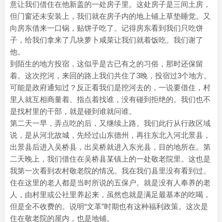
意让我们借住在他新盖的一处房子里。这处房子是三间土房，
但门窗还未安装上，我们就在房子内的地上铺上草垫睡觉。又
向房东借来一口锅，贴饼子吃了。记得房东看到我们只吃饼
子，给我们拿来了几块萝卜咸菜让我们就着饭吃。我们谢了
他。
到陌生的地方投宿，这似乎是古已有之的习俗，那时还保留
着。这次挖河，来回的路上我们共住了3晚，投宿过3个地方。
可能是政府通知过？反正看我们是挖河去的，一说要借住，村
里人就互相商量着、指点着找谁，没有碰到拒绝的。我们也不
是找村里的干部，就是碰到谁就问谁。
第二天一早，弄点吃的后，又继续上路。我们此行从行政区域
说，是从河北故城，先经过山东德州，再往东北入河北景县，
出景县后进入吴桥县，出吴桥就进入东光县，目的地所在。第
二天晚上，我们借住在吴桥县某镇上的一处敬老院里。这也是
我第一次看到农村敬老院的情况。我在我们县里没有看到过。
住在这里的老人都是当时所说的五保户。就是没有人奉养的老
人，由村里或公社里养起来，虽然也就是满足最基本的吃喝，
但是全不收费的。说明“文革”时期也有这种福利政策。这次是
住在敬老院的屋内，也是地铺。