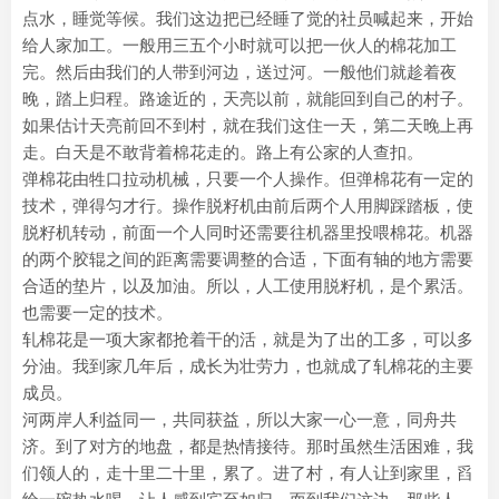
点水，睡觉等候。我们这边把已经睡了觉的社员喊起来，开始
给人家加工。一般用三五个小时就可以把一伙人的棉花加工
完。然后由我们的人带到河边，送过河。一般他们就趁着夜
晚，踏上归程。路途近的，天亮以前，就能回到自己的村子。
如果估计天亮前回不到村，就在我们这住一天，第二天晚上再
走。白天是不敢背着棉花走的。路上有公家的人查扣。
弹棉花由牲口拉动机械，只要一个人操作。但弹棉花有一定的
技术，弹得匀才行。操作脱籽机由前后两个人用脚踩踏板，使
脱籽机转动，前面一个人同时还需要往机器里投喂棉花。机器
的两个胶辊之间的距离需要调整的合适，下面有轴的地方需要
合适的垫片，以及加油。所以，人工使用脱籽机，是个累活。
也需要一定的技术。
轧棉花是一项大家都抢着干的活，就是为了出的工多，可以多
分油。我到家几年后，成长为壮劳力，也就成了轧棉花的主要
成员。
河两岸人利益同一，共同获益，所以大家一心一意，同舟共
济。到了对方的地盘，都是热情接待。那时虽然生活困难，我
们领人的，走十里二十里，累了。进了村，有人让到家里，舀