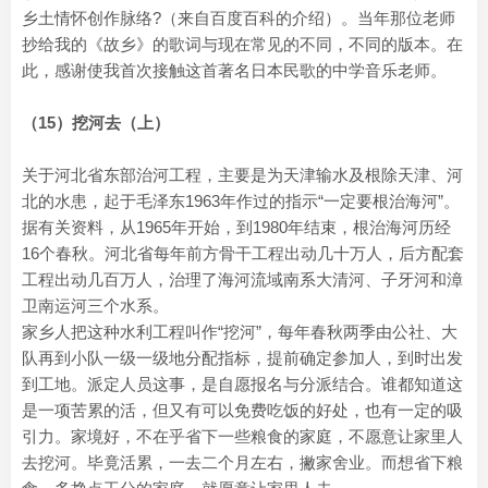
乡土情怀创作脉络?（来自百度百科的介绍）。当年那位老师
抄给我的《故乡》的歌词与现在常见的不同，不同的版本。在
此，感谢使我首次接触这首著名日本民歌的中学音乐老师。
（15）挖河去（上）
关于河北省东部治河工程，主要是为天津输水及根除天津、河
北的水患，起于毛泽东1963年作过的指示“一定要根治海河”。
据有关资料，从1965年开始，到1980年结束，根治海河历经
16个春秋。河北省每年前方骨干工程出动几十万人，后方配套
工程出动几百万人，治理了海河流域南系大清河、子牙河和漳
卫南运河三个水系。
家乡人把这种水利工程叫作“挖河”，每年春秋两季由公社、大
队再到小队一级一级地分配指标，提前确定参加人，到时出发
到工地。派定人员这事，是自愿报名与分派结合。谁都知道这
是一项苦累的活，但又有可以免费吃饭的好处，也有一定的吸
引力。家境好，不在乎省下一些粮食的家庭，不愿意让家里人
去挖河。毕竟活累，一去二个月左右，撇家舍业。而想省下粮