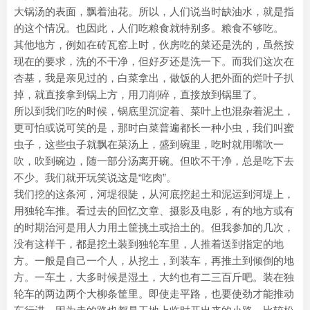
大锅汤的表面，飘着油花。所以，人们说当时缺油水，就是指
的这个情况。也因此，人们吃粮食就特别多。粮食不够吃。
其他地方，例如在砖瓦窑上时，伙房吃的菜还是洗的，虽然按
现在的要求，洗的不干净，但好歹还是洗一下。而我们这次在
杏基，我是亲见过的，白菜拿出，做饭的人把外面的烂叶子扒
掉，就直接拿到锅上方，用刀削碎，直接放到锅里了。
所以到我们吃的时候，锅底里沉淀着、菜叶上也混杂着泥土，
更可怕或说可笑的是，那时白菜普遍都长一种小虫，我们叫蜜
虫子，这些虫子就飘在菜汤上，盛到碗里，吃时就用嘴吹一
吹，吹到碗边，随一部分汤离开碗。但吹不干净，总是吃下去
不少。我们就开玩笑说这是“吃肉”。
我们挖的这条河，河堤很陡，从河底挖起土和泥运到河堤上，
用独轮车推。看过去的回忆文章、摄影及电影，有的地方或有
的时期治河是用人力用土筐挑土或抬土的。但我参加的几次，
没有这样干，都是挖土装到独轮车里，人推着送到指定的地
方。一般是自己一个人，从挖土，到装车，再推土到倾倒的地
方。一车土，大多时候是湿土，大约也有二三百斤吧。装在独
轮车的两边两个大柳条筐里。即使走平路，也要使劲才能推动