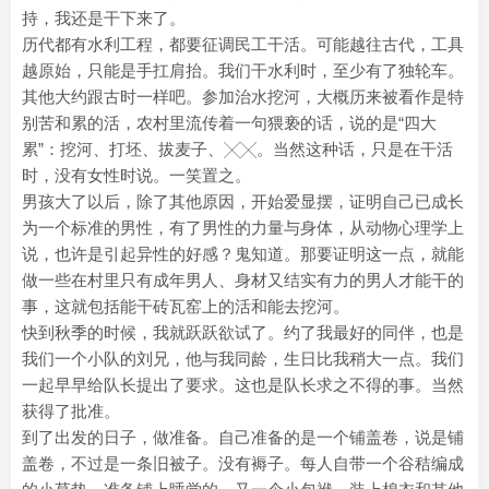
持，我还是干下来了。
历代都有水利工程，都要征调民工干活。可能越往古代，工具
越原始，只能是手扛肩抬。我们干水利时，至少有了独轮车。
其他大约跟古时一样吧。参加治水挖河，大概历来被看作是特
别苦和累的活，农村里流传着一句猥亵的话，说的是“四大
累”：挖河、打坯、拔麦子、╳╳。当然这种话，只是在干活
时，没有女性时说。一笑置之。
男孩大了以后，除了其他原因，开始爱显摆，证明自己已成长
为一个标准的男性，有了男性的力量与身体，从动物心理学上
说，也许是引起异性的好感？鬼知道。那要证明这一点，就能
做一些在村里只有成年男人、身材又结实有力的男人才能干的
事，这就包括能干砖瓦窑上的活和能去挖河。
快到秋季的时候，我就跃跃欲试了。约了我最好的同伴，也是
我们一个小队的刘兄，他与我同龄，生日比我稍大一点。我们
一起早早给队长提出了要求。这也是队长求之不得的事。当然
获得了批准。
到了出发的日子，做准备。自己准备的是一个铺盖卷，说是铺
盖卷，不过是一条旧被子。没有褥子。每人自带一个谷秸编成