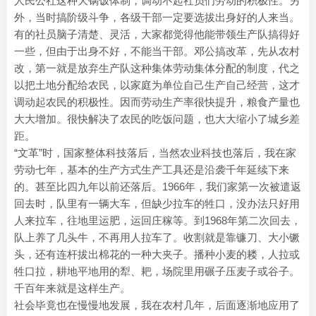
人民公社这种大锅饭体制，调动不起社员们劳动的积极性。另
外，当时搞阶级斗争，各级干部一定要选拔出身好的人来当。
有的社员脑子清楚、灵活，大家都觉得他能带领生产队搞得好
一些，但由于出身不好，不能当干部。邓公搞改革，先从农村
改，第一就是放弃生产队这种集体劳动集体分配的制度，代之
以把土地分配给农民，以家庭为单位自己生产自己经营，这才
调动起农民的积极性。因而劳动生产率很快提升，粮食产量也
大大增加。很快解决了农民的吃饭问题，也大大缩小了城乡差
距。
“文革”时，国家整体科技落后，当然农业科技也落后，我在家
劳动七年，基本的生产方式生产工具还是沿袭千年延续下来
的。甚至比四九年以前还落后。1966年，我们家第一次被遣返
回去时，队里有一辆大车，但缺少拉车的牲口，没办法只好用
人来拉车，往地里运肥，运回庄稼等。到1968年第二次回去，
队上养了几头牛，不再用人拉车了。收割就是靠镰刀、大小镢
头，还有连杆拔出棉花的一种大夹子。播种小麦的耧，人拉或
牲口拉，耕地平地用的犁、耙，场院里用碾子压麦子或谷子。
千百年来就是这样生产。
社会毕竟也在慢慢地发展，我在农村几年，后面逐渐地应用了