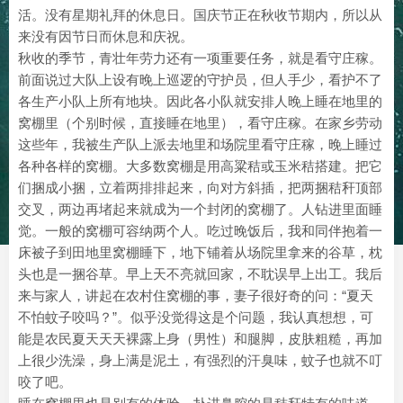
活。没有星期礼拜的休息日。国庆节正在秋收节期内，所以从
来没有因节日而休息和庆祝。
秋收的季节，青壮年劳力还有一项重要任务，就是看守庄稼。
前面说过大队上设有晚上巡逻的守护员，但人手少，看护不了
各生产小队上所有地块。因此各小队就安排人晚上睡在地里的
窝棚里（个别时候，直接睡在地里），看守庄稼。在家乡劳动
这些年，我被生产队上派去地里和场院里看守庄稼，晚上睡过
各种各样的窝棚。大多数窝棚是用高粱秸或玉米秸搭建。把它
们捆成小捆，立着两排排起来，向对方斜插，把两捆秸秆顶部
交叉，两边再堵起来就成为一个封闭的窝棚了。人钻进里面睡
觉。一般的窝棚可容纳两个人。吃过晚饭后，我和同伴抱着一
床被子到田地里窝棚睡下，地下铺着从场院里拿来的谷草，枕
头也是一捆谷草。早上天不亮就回家，不耽误早上出工。我后
来与家人，讲起在农村住窝棚的事，妻子很好奇的问：“夏天
不怕蚊子咬吗？”。似乎没觉得这是个问题，我认真想想，可
能是农民夏天天天裸露上身（男性）和腿脚，皮肤粗糙，再加
上很少洗澡，身上满是泥土，有强烈的汗臭味，蚊子也就不叮
咬了吧。