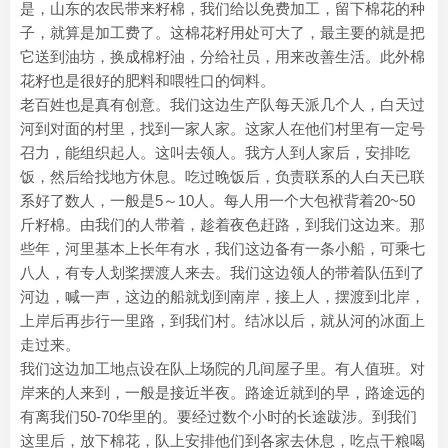
是，山东的农民带来籽棉，我们给以免费加工，留下棉花的种
子，就算是加工费了。这棉花籽用处可大了，最主要的就是把
它送到油坊，换成棉籽油，分给社员，用来改善生活。此外棉
花籽也是很好的肥料和喂牲口的饲料。
老百姓也是真有创意。我们这边生产队每天派几个人，白天过
河到对面的村里，找到一家人家。这家人在他们村里有一定号
召力，能组织起人。这叫去领人。我方人到人家后，安排吃
饭，然后给找地方休息。吃过晚饭后，负责联系的人白天已联
系好了数人，一般是5～10人。每人用一个大包袱背着20~50
斤籽棉。由我们的人带着，趁着夜色赶路，到我们这边来。那
些年，河里基本上长年有水，我们这边备有一条小船，可乘七
八人，有专人划桨摆渡人来去。我们这边领人的带着队伍到了
河边，喊一声，这边的船就划到南岸，接上人，摆渡到北岸，
上岸后再步行一里路，到我们村。结冰以后，就从河的冰面上
走过来。
我们这边加工地点设在队上场院的几间屋子里。有人值班。对
岸来的人来到，一般是接近半夜。路途近就到的早，路途远的
有离我们50-70华里的。要经过数个小时的长途跋涉。到我们
这里后，放下棉花，队上安排他们到各家去休息，吃点干粮喝