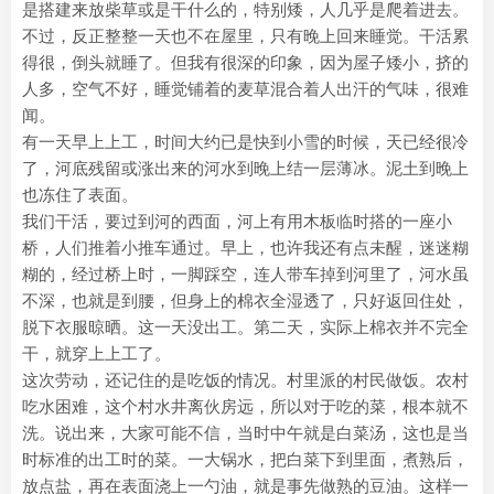
是搭建来放柴草或是干什么的，特别矮，人几乎是爬着进去。
不过，反正整整一天也不在屋里，只有晚上回来睡觉。干活累
得很，倒头就睡了。但我有很深的印象，因为屋子矮小，挤的
人多，空气不好，睡觉铺着的麦草混合着人出汗的气味，很难
闻。
有一天早上上工，时间大约已是快到小雪的时候，天已经很冷
了，河底残留或涨出来的河水到晚上结一层薄冰。泥土到晚上
也冻住了表面。
我们干活，要过到河的西面，河上有用木板临时搭的一座小
桥，人们推着小推车通过。早上，也许我还有点未醒，迷迷糊
糊的，经过桥上时，一脚踩空，连人带车掉到河里了，河水虽
不深，也就是到腰，但身上的棉衣全湿透了，只好返回住处，
脱下衣服晾晒。这一天没出工。第二天，实际上棉衣并不完全
干，就穿上上工了。
这次劳动，还记住的是吃饭的情况。村里派的村民做饭。农村
吃水困难，这个村水井离伙房远，所以对于吃的菜，根本就不
洗。说出来，大家可能不信，当时中午就是白菜汤，这也是当
时标准的出工时的菜。一大锅水，把白菜下到里面，煮熟后，
放点盐，再在表面浇上一勺油，就是事先做熟的豆油。这样一