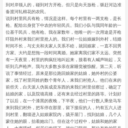
到对岸领人的，碰到对方开枪。但只是向天放枪，驱赶河边准
备渡河轧棉花的农民。
说到村里民兵有枪，情况是这样。每个村里有一两支枪，是长
枪。配给出身贫下中农的年轻民兵。我们小队与我同年龄的一
位基干民兵，他有枪。我在家数年，他唯一的一次用途是开枪
吓阻外村来我们村里抢人的。我们村一位姑娘嫁到外村，结婚
时间不长，与丈夫和夫家人关系不睦，就回娘家，一直不回男
方家。大约是想拖一段时间离婚。她家离我们家不太远。突然
有一天夜里，村里的狗疯狂地叫起来，接着有人喊声响起，又
听到几声枪声。我与大多数乡亲在家睡觉被惊醒。第二天，听
说了事情经过。原来是那位跑回娘家的姑娘，她外村的公婆
家，找了村里同姓的数个青年人，来我们村抢人。他们在来的
前些天，白天派人伪装成卖东西的来我们村里侦察过，确定了
姑娘的家，以及院墙高矮，还有来去经过村里的路等。计划好
了以后，在一个漆黑的夜晚，下半夜，他们一行数人乘坐马车
来到我们村外，把车停在那里，留下接应的人，约有五六人进
到村里，翻墙进入姑娘家院内，撬开屋门，找到姑娘，几个人
蒙住她的眼，抬着她出门。但在这个过程中，姑娘和她的家