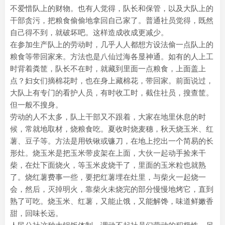
不爱惜队上的财物。也有人觉得，队长和保管，以及大队上的
干部贪污，把粮食偷偷地拿回自己家了。普通社员觉得，既然
自己得不到，就破坏吧。这样造成收成更减少。
在参加生产队上的劳动时，几乎人人都想方设法偷一点队上的
粮食等带回家来。方法也是八仙过海各显神通。如有的人上工
时背着粪筐，队长不在时，就藏到里面一点粮食，上面盖上
点？妇女们摘棉花时，也在身上藏棉花，带回家。前面说过，
大队上有专门的看护人员，有时收工时，截住社员，搜查筐。
但一般不搜身。
劳动的人不太多，队上干部又不跟着，大家在地里休息的时
候，常就地取材，烧粮食吃。夏收时烧麦穗，秋天烧玉米、红
薯、豆子等。方法是用铁锹或镰刀，在地上挖出一个简易的长
形灶。烧玉米是把玉米带皮架在上面，大伙一起动手捡来干
柴，在灶下面烧火，等玉米皮烧干了，里面的玉米粒也就熟
了。烧红薯费事一些，要把红薯埋在灶里，与柴火一起烧一
会，然后，灭掉明火，靠柴火未烧完的部分慢慢地烤它，直到
熟了可吃。烧玉米、红薯，又能止饿，又能解馋，味道鲜嫩香
甜，回味长远。