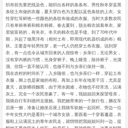
织布前先要把线染色，能织出各样的条条布。男性秋冬穿蓝黑
条纹土布做的衣服，夏天穿白色为主配以蓝色条纹的上衣。女
性穿红等鲜艳一些颜色的条纹布做成的衣服。当时大多数农民
只有单褂单裤和棉衣棉裤。春去夏到，脱去棉衣就着单衣。家
里较富裕的，有夹衣。冬天的棉衣也是手缝。到了70年代中
期，兴起了做黑洋布（相对土布，即用现代机器织成的布）棉
袄。主要是年轻男性穿，老一代人仍然穿土布衣服。说到穿
衣，有一点也令从城市回来的人很惊奇：乡亲们，无论男女，
没有穿内裤的习惯，光身穿裤子。晚上睡觉，除掉裤子，光溜
溜。但我一直不能认同，也做不到与乡亲们保持一致。
我在农村的时间长了，入乡随俗，也与乡亲们一样，穿起土布
衣服，脚上也是家做的布鞋。再加上长年在地里干活，尤其是
夏天，皮肤晒得黝黑，由于用水困难，衣物也不经常洗，沾满
灰土。完全一个农民形象了。有一年，我姐姐回来探望母亲，
我骑自行车到德州去接她。我把她带来的一个旅行包，捆在车
后座一侧，准备让她坐后座上我骑车驮她一起回村。旁边一位
中年女性大约是看到一个城市女孩，要跟着一个穿着邋遢，衣
服鞋上沾满泥土的青年农民走，就悄悄把我姐姐叫到一边，提