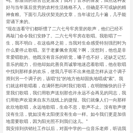
鸣。那激情的语言也更激发了我对于音乐的喜爱，虽然这种爱
好与当年落后贫穷的农村生活格格不入，但确是不可或缺的精
神食粮。下面引几段伏契克的文章，当年读过几十遍，几乎能
背诵下来的。
“现在连看守们都听惯了二六七号牢房里的歌声，他们已经不
再敲门命令我们安静了。二六七号牢房在歌唱。我歌唱了一
生，我不明白，在这临终之前，当我对生命感受特别强烈时为
什么要停止歌唱。至于老爹佩舍克呢？啊，没想到，他也是非
常爱唱歌的。他既没有音乐的听觉，嗓子也不好，还缺乏记忆
音乐的能力，但他却如此善良而诚挚地迷恋着歌唱，他在歌唱
中找到那样多的欢乐，使我几乎听不出来他是怎样从这个调子
滑到另一个调子的，该唱“拉”的地方他却固执地唱成“索”。我
们就这样歌唱着，在满怀愁闷时我们歌唱，在明朗愉快的日子
里我们歌唱，我们用歌声送别那也许永远不会再见的同志，我
们用歌声欢迎来自东方战线上的捷报。我们就像人们一向那样
欢欣地歌唱，永远地歌唱，生命不息，歌声不止。没有歌声便
没有生活，犹如没有太阳便没有生命一样。如今我们更是加倍
地需要歌唱，因为阳光照不到我们这儿。”
我安排到供销社工作以后，对面中学的一位音乐老师，听说我