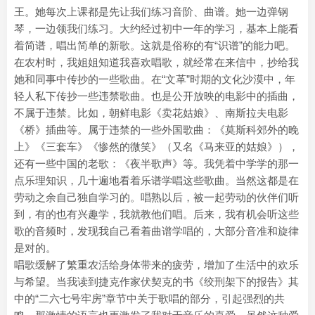
王。她每次上课都是先让我们练习音阶、曲谱。她一边弹钢
琴，一边领我们练习。大约经过初中一年的学习，基本上能看
着简谱，唱出简单的新歌。这就是俗称的有“识谱”的能力吧。
在农村时，我姐姐知道我喜欢唱歌，就经常在来信中，抄给我
她和同事中传抄的一些歌曲。在“文革”时期的文化沙漠中，年
轻人私下传抄一些违禁歌曲。也是公开放映的电影中的插曲，
不属于违禁。比如，朝鲜电影《卖花姑娘》、南斯拉夫电影
《桥》插曲等。属于违禁的一些外国歌曲：《莫斯科郊外的晚
上》《三套车》《惨然的微笑》（又名《马来亚的姑娘》），
还有一些中国的老歌：《夜半歌声》等。我凭着中学学的那一
点乐理知识，几十遍地看着乐谱学唱这些歌曲。当然这都是在
劳动之余自己独自学习的。唱熟以后，被一起劳动的伙伴们听
到，有的也有兴趣学，我就教他们唱。后来，我有机会听这些
歌的音频时，发现我自己看着曲谱学唱的，大部分音准和旋律
是对的。
唱歌缓解了繁重农活给身体带来的疲劳，增加了生活中的欢乐
与希望。当我读到捷克作家伏契克的书《绞刑架下的报告》其
中的“二六七号牢房”章节中关于歌唱的部分，引起强烈的共