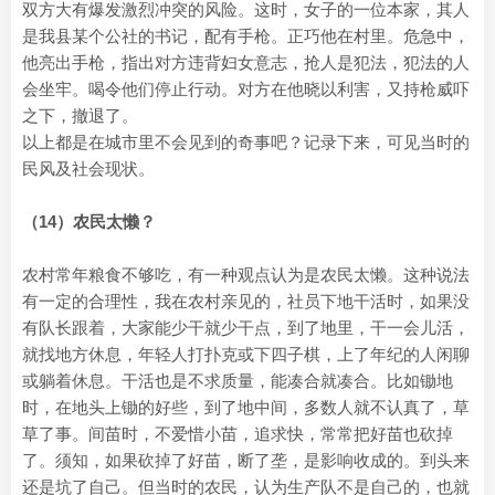
双方大有爆发激烈冲突的风险。这时，女子的一位本家，其人
是我县某个公社的书记，配有手枪。正巧他在村里。危急中，
他亮出手枪，指出对方违背妇女意志，抢人是犯法，犯法的人
会坐牢。喝令他们停止行动。对方在他晓以利害，又持枪威吓
之下，撤退了。
以上都是在城市里不会见到的奇事吧？记录下来，可见当时的
民风及社会现状。
（14）农民太懒？
农村常年粮食不够吃，有一种观点认为是农民太懒。这种说法
有一定的合理性，我在农村亲见的，社员下地干活时，如果没
有队长跟着，大家能少干就少干点，到了地里，干一会儿活，
就找地方休息，年轻人打扑克或下四子棋，上了年纪的人闲聊
或躺着休息。干活也是不求质量，能凑合就凑合。比如锄地
时，在地头上锄的好些，到了地中间，多数人就不认真了，草
草了事。间苗时，不爱惜小苗，追求快，常常把好苗也砍掉
了。须知，如果砍掉了好苗，断了垄，是影响收成的。到头来
还是坑了自己。但当时的农民，认为生产队不是自己的，也就