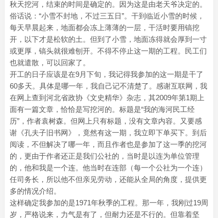
秋天挖河，结束的时间是确定的。因为这是由老天爷决定的。
俗话说：“小雪不封地，不过三五日”。干到临近小雪的时候，
每天早晨起来，地面都会冻上薄薄的一层，干活时要用镐挖
开，以下才是松软的土。但到了小雪，地面冻得就会厚到一寸
或更厚，镐头就很难刨开。不得不停止这一期的工程。民工们
也就遣散，可以回家了。
开工的日子应该是在9月下旬，我记得我参加的这一期是干了
60多天。具体是哪一年，我自己记不清楚了。感谢互联网，我
在网上查到河北省政协《文史精华》杂志，其2009年第1期上
面有一篇文章，恰恰是写挖河的。标题是“我的海河民工经
历”，作者袁树森。但网上只有标题，没有文章内容。又要感
谢《孔夫子旧书网》，竟然有这一期，我立即下单买下。到后
阅读，不但解决了哪一年，而且作者也是参加了这一季的挖河
的，更由于作者还正是我们公社的，当时是以连为单位管理
的，他和我是一个连。他当时在连部（每一个公社为一个连）
任司务长，所以他不但亲见劳动，还能从全局的角度，提供更
多的情况介绍。
这样确定我参加的是1971年秋季的工程。那一年，我刚过19周
岁，严格说来，力气是有了，但耐力还是不行的。但靠着坚