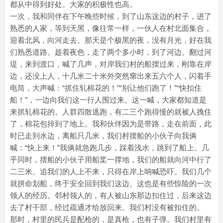
都从中得到好处。大家的积极性也高。
一次，我和同伴在下午晚些时候，到了山东这边的村子，进了
熟悉的人家，等到天黑，像往常一样，一伙人在村北面集合，
迎着北风，向河走去。那天是个极黑的夜，没有月光，好在我
们熟悉道路。趁着夜色，走了两个多小时，到了河边。翻过河
堤，来到渡口，喊了几声，对岸我们村的船摆过来，刚靠在岸
边，还没上人，十几米二十米外突然窜出来五六个人，闪着手
电筒，大声喊：“抓住轧棉花的！”“别让他们跑了！”“快扣住
船！”，一边向我们这一行人围过来。这一喊，大家都知道是
来抓轧棉花的。人群四散逃跑，有二三个跑得慢的就被人拽住
了，棉花包掉到了地上。我和伙伴因为是带路，走在前面，此
时已走到水边，离船只几米，我们村摆船的小伙子向我俩
喊：“快上来！”我俩就急跑几步，踩着浅水，跳到了船上。几
乎同时，摆船的小伙子用船桨一撑地，我们的船就向河中行了
二三米。追我们的人上不来，只得在岸上呐喊恐吓。我们几个
就拼命划船，终于安全回到我们这边。这也是有些惊险的一次
领人的经历。邻村领人的，有人被山东那边扣住过，后来这边
去了村干部，经过疏通才给放回来。我们村没有被扣住的。
那时，村里的民兵是配枪的，是真枪，也有子弹。我们村里有