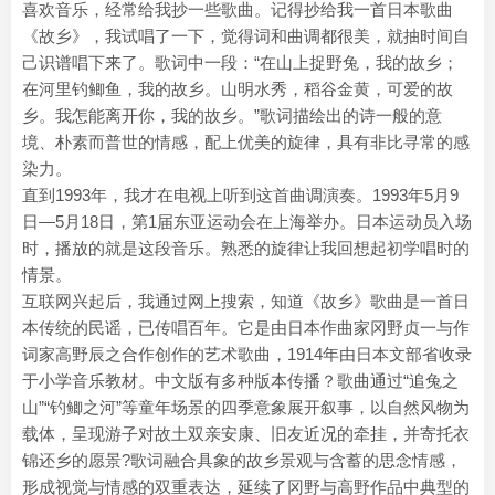
喜欢音乐，经常给我抄一些歌曲。记得抄给我一首日本歌曲
《故乡》，我试唱了一下，觉得词和曲调都很美，就抽时间自
己识谱唱下来了。歌词中一段：“在山上捉野兔，我的故乡；
在河里钓鲫鱼，我的故乡。山明水秀，稻谷金黄，可爱的故
乡。我怎能离开你，我的故乡。”歌词描绘出的诗一般的意
境、朴素而普世的情感，配上优美的旋律，具有非比寻常的感
染力。
直到1993年，我才在电视上听到这首曲调演奏。1993年5月9
日—5月18日，第1届东亚运动会在上海举办。日本运动员入场
时，播放的就是这段音乐。熟悉的旋律让我回想起初学唱时的
情景。
互联网兴起后，我通过网上搜索，知道《故乡》歌曲是一首日
本传统的民谣，已传唱百年。它是由日本作曲家冈野贞一与作
词家高野辰之合作创作的艺术歌曲，1914年由日本文部省收录
于小学音乐教材。中文版有多种版本传播？歌曲通过“追兔之
山”“钓鲫之河”等童年场景的四季意象展开叙事，以自然风物为
载体，呈现游子对故土双亲安康、旧友近况的牵挂，并寄托衣
锦还乡的愿景?歌词融合具象的故乡景观与含蓄的思念情感，
形成视觉与情感的双重表达，延续了冈野与高野作品中典型的