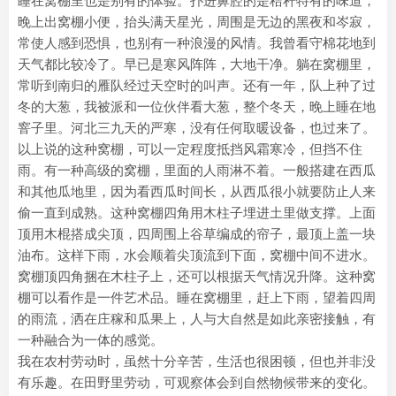
睡在窝棚里也是别有的体验。扑进鼻腔的是秸秆特有的味道，
晚上出窝棚小便，抬头满天星光，周围是无边的黑夜和岑寂，
常使人感到恐惧，也别有一种浪漫的风情。我曾看守棉花地到
天气都比较冷了。早已是寒风阵阵，大地干净。躺在窝棚里，
常听到南归的雁队经过天空时的叫声。还有一年，队上种了过
冬的大葱，我被派和一位伙伴看大葱，整个冬天，晚上睡在地
窨子里。河北三九天的严寒，没有任何取暖设备，也过来了。
以上说的这种窝棚，可以一定程度抵挡风霜寒冷，但挡不住
雨。有一种高级的窝棚，里面的人雨淋不着。一般搭建在西瓜
和其他瓜地里，因为看西瓜时间长，从西瓜很小就要防止人来
偷一直到成熟。这种窝棚四角用木柱子埋进土里做支撑。上面
顶用木棍搭成尖顶，四周围上谷草编成的帘子，最顶上盖一块
油布。这样下雨，水会顺着尖顶流到下面，窝棚中间不进水。
窝棚顶四角捆在木柱子上，还可以根据天气情况升降。这种窝
棚可以看作是一件艺术品。睡在窝棚里，赶上下雨，望着四周
的雨流，洒在庄稼和瓜果上，人与大自然是如此亲密接触，有
一种融合为一体的感觉。
我在农村劳动时，虽然十分辛苦，生活也很困顿，但也并非没
有乐趣。在田野里劳动，可观察体会到自然物候带来的变化。