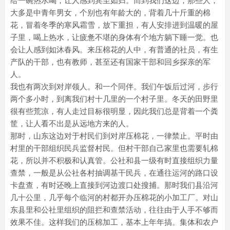
给一碗热水喝，让人感到宾至如归。而到我们这边，那些人，
大多是中青年男女，个别也有年龄大的，背着几十斤重的棉
花，冒着冬季的寒风霜雪，放下重担，有人安排进到温暖的屋
子里，喝上热水，让疲惫不堪的身体有个地方躺下睡一觉。也
会让人感到如沐春风。来压棉花的人中，有普通的社员，有生
产队的干部，也有教师，甚至还有国家干部和回乡探亲的军
人。
我也有两次到对岸领人。和一个同伴。我们午饭后过河，步行
两个多小时，到离我们村十几里的一个村子里。冬天的田野里
很有些荒凉，有人走过目标很明显，因此我们总是背着一个粪
筐，让人看不出是从远地方来的人。
那时，山东这边对于村民们到对岸压棉花，一律禁止。平时由
村里的干部组织民兵监督村民。但村干部自己家里也需要轧棉
花，所以并不积极和认真管。公社和县一级有时直接组织力量
查禁，一般是从公社各村抽调基干民兵，在通往运河的路口设
卡盘查，有时还晚上直接到河边渡口处搜捕。那时我们县沿河
几十公里，几乎每个临河的村都开办压棉花的小加工厂。对山
东县里和公社里组织的阻拦和查禁活动，往往由于人手不够而
效果不佳。这样我们的压棉加工，基本上年年搞。集体和农户