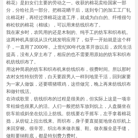
棉花）是妇女们主要的劳动之一。收获的棉花卖给国家一部
分，分给社员一部分。把棉花晒干后，送到专门的加工工厂轧
出棉花籽，再经过弹棉花这道工序，就成为白白的、纤维很匀
称松软的棉花（棉绒），可以用来纺线织布了。
我在家乡时，农民用的还是木制的、纯手工的纺车和织布机。
这两种机具据说从汉代就发明应用了，似乎一开始就是这个样
子，一直用了2000年。上世纪80年代改革开放以后，农民生活
提高，没有人穿土布了，相应的也不需要用原始的纺车和织布
机纺线织布了。
用这种简易的纺车和织布机来纺线织布，很费时间。所以那时
农村女性特别劳苦，白天要跟男人一样到地里干活，回到家要
为一家人做饭，还要喂猪喂鸡，这些做完，晚上再来纺线织布
和做针线活。
在诗或歌里，纺线织布的过程是很美的，但实际上这是一项非
常枯燥也很累人的活。人们一般把纺车放到炕上，人盘腿坐在
纺车前或斜坐在炕沿上纺线。纺线要右手摇车，左手拿着棉花
捻，从纺锭上拉出线来。而织布，身子要直挺挺地坐在织机上
来回穿梭。很辛苦。织出布来做衣服、鞋。做衣服全是手缝，
做鞋要纳鞋底，都是特别费力费时。