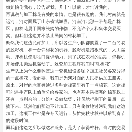
醒她不要坐陌生人的车，怕是坏人，那就危险了。这事当时我
姐姐怕伤我心，没告诉我。几十年以后，才告诉我的。
再说说与加工棉花有关的事情。也是很有趣的。我们村南就是
运河，河对面属于山东省武城县。河南河北那一带都是产棉
区，但棉花属于国家统购的作物，不允许个人和集体交易买
卖。但我们这边并不禁止民间的棉花加工。
既然我们这边允许加工，所以各生产小队都购置了一二台简易
的脱籽机，和一台弹棉花的机器。脱籽机是踏板式的，人工驱
动。弹棉机使用牲口提供动力。到了我在农村的后期，弹棉机
开始使用柴油机驱动了。这套加工程序我们叫“轧棉花”。
生产队上为什么要购置这一套机械设备呢？加工社员各家分得
的一点棉花，没必要。我们是为河对面的人民提供加工服务。
原来，对岸的老百姓通过多种途径家里有了一点棉花。这途径
可能是生产队上偷偷分给各家的。也有基本采摘完的棉花株上
还有一点剩余的，分给社员做烧柴，社员就把剩下的最后一点
摘下来。既然他们那边不让加工，只有偷偷地过河到我们这边
加工。这项工作都是在冬天进行，从忙完秋收秋种以后到春节
的这段时间。
而我们这边之所以做这种服务，是为了获得棉籽。当时的交易