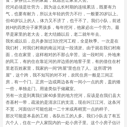
食，多挣点工分的家庭，就愿意让家里人去。
挖河必须是壮劳力，因为这么长时期的连续累活，既要有力
气，也要有耐力，所以太年轻的劳力不行，一般要20岁以上。
但40岁以上的人，体力又不济了，也干不了。我们小队，前述
姓H的四类分子家男孩多，每年挖河，他家必出一个劳力。最
早是家里的老大去，老大结婚以后，老二就年年去。
我长成以后，总共参加过3次挖河工程，全是秋季。一次是在
我们村，对我们村南的南运河这一段清淤。由于就在我们村南
面，住在家里，这样相对的不那么辛苦。这一段时间，外地来
的民工，有的住在靠近河的岸边搭的地窨子里，有的借住在村
里老百姓家里，我家的一间“跨屋”里也住了人。这所谓“跨
屋”，这个跨，我不知写的对不对，农民住房一般是三间正
房，有一个门。正房一边或两边各有一间小一点的房，盖的矮
一些，单独走门。用途类似于储藏室。
另有一次是到离我们家40多里的地方挖河，应该是在我们县大
杏基村一带，疏浚的是清凉江的支流，现在叫江江河。这条河
不宽，河面估计可能也就一二十米或再稍宽一点的样子。
那次可能是本县的工程，各队出工的人多。我们小队去了有五
六个人，住在一户人家院内的一处小房子里。这个小房子估计