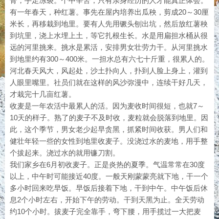
骨，手足冻裂。个中辛苦，只有亲身经历的人才能真正体会。
有一年春天，种红薯。事先在屋内培养出瓜秧，剪成20～30厘
米长，再移栽到地里。要有人先用镢头刨出坑，然后放红薯秧
到坑里，浇上水埋上土，等它扎根生长。水是用扁担水桶从很
远的河里挑来。挑水是累活，安排男女壮劳力干。从河里挑水
到地里约有300～400米。一担水总有六七十斤重，很累人的。
河北春天风大，风起处，沙土扑向人，扑到人脸上身上，灌到
人眼里嘴里。社员们就在这样的风沙弥漫中，连续干好几天，
才栽完十几亩红薯。
收麦是一年农活中最累人的活。因为麦收时间很短，也就7～
10天的样子。熟了的麦子不及时收，麦粒就会脱落到地里。因
此，这个季节，男女老少起早贪黑，抓紧时间收获。男人们和
健壮年轻一些的女性到地里收麦子。没浇过水的麦地，用手整
个拔起来。浇过水的就用镰刀割。
我们家乡在6月初收麦子。正是炎热的夏季。气温常常在30度
以上，中午时可能接近40度。一般天刚蒙蒙亮就下地，干一个
多小时回来吃早饭。早饭后接着下地，干到中午。中午饭后休
息2个小时左右，开始下午的劳动。干到天黑为止。全天劳动
约10个小时。拔麦子完全靠手，弯下腰，用手揽过一大把麦