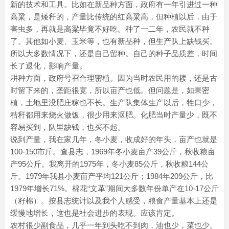
新的技术和工具。比如在新品种方面，政府有一年引进过一种
高粱，是矮秆的，产量比传统的红高粱高，但种植以后，由于
害虫多，再就是高粱毕竟不好吃。种了一二年，农民就不种
了。其他如小麦、玉米等，也有新品种，但生产队上缺钱买。
所以大多数情况下，还是自己留种。自己的种子品质差，时间
长了退化，影响产量。
耕种方面，政府号召合理密植。因为当时农民用的耧，还是古
时留下来的，垄距很宽，所以亩产也低。但问题是，如果密
植，土地里没肥庄稼也不长。生产队集体生产以后，牲口少，
秸秆都用来烧火做饭，很少用来沤肥。化肥当时产量少，既不
容易买到，队里缺钱，也买不起。
说到产量，我在家几年，冬小麦，收成好的年头，亩产也就是
100-150市斤。查县志，1969年冬小麦亩产39公斤，秋收粮亩
产95公斤。我离开的1975年，冬小麦85公斤，秋收粮144公
斤。1979年我县小麦亩产平均121公斤；1984年209公斤，比
1979年增长71%。棉花“文革”期间大多数年份单产在10-17公斤
（籽棉）。按县志统计以及我个人感受，粮食产量基本上还是
缓慢地增长，这也是社会进步的表现。应该肯定。
农村很少副食品，几乎一年到头吃不到肉，油也少，菜也少。