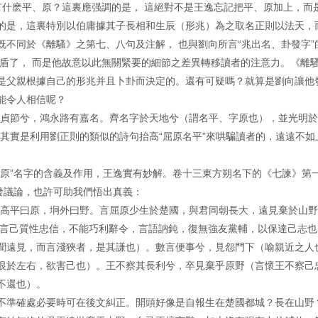
有什麽平、原？這裏應强調的是， 這絕對不是王逸忘記把平、原加上，而
的是，這裏特別以伯庸據其子長相和生辰（形兆）為之取名正則以法天，
不同於《離騷》之第七、八句及注解， 也與劉向所言“兆出名、卦發字”
矛盾了， 而是他故意以此無關緊要的細節之差異轉移讀者的注意力。《離
是父親根據自己的形兆并且卜卦而決定的。還有可疑嗎？就算是劉向讓他
能令人相信呢？
於貞節兮，鴻永路有嘉名。齊名字於天地兮（謂名平、字原也），並光明
其實是利用劉正則的類似的詩句抬高“屈原名平”來哄騙讀者的，遠遠不如
、原”名字的含義及作用，王逸實有妙解。卷十三東方朔名下的《七諫》第
發議論，也許可助我們悟出真義：
（高平曰原，坰外曰野。言屈原少生於楚國，與君同朝長大，遠見棄於山
（言己質性忠信，不能巧利辭令，言語訥鈍，復無強友黨輔，以保達己志也
聞遠見，而言淺狹者，是其謙也）。數言便事兮，見怨門下（喻親近之人
恨於左右，欲害己也）。王不察其長利兮，卒見棄乎原野（言懷王不察己
不還也）。
不準確處必要時可在後文糾正。開頭好像是自報生在楚國都城？長在山野