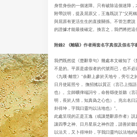
身世身份的一個迷障。只有破除這個迷障，
附帶説明，提及屈原父，王逸既説了“父死
與屈原有更活生生的直接關係。不管怎麽說
的證據才能最後確定。換言之，我們將把這
附錄2 《離騷》作者兩套名字真假及假名字
我們既然從《楚辭章句》幾處本文確知了《
不是的。平原是虛假者的代號而已，也不必
《九嘆·離世》“余辭上參於天地兮，旁引
日月使延照兮， 撫招搖以質正（言己上指
也）。立師曠俾端詞兮，命咎繇使並聽（言
明，長於人情，知真偽之心也）。兆出名曰
卦得坤，字我曰靈均以法地也）”。
此處呈現的正是王逸（或讓楚辭原作者）説真
讓四季之神、日月星辰之神作證，請善於聽
以法天，又卜得坤卦，字我曰靈均以法地的確