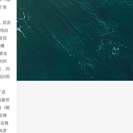
了害
，屈原
省地自
楚屈
家機
原者名
的郢
意，同
副詞用
了原
貢獻所
與《離
這種
。這種
與君