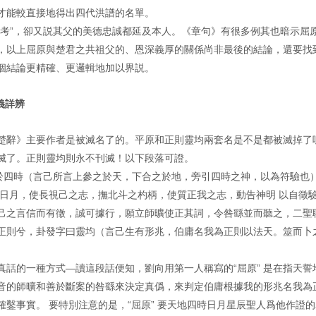
才能較直接地得出四代洪譜的名單。
稱考”，卻又説其父的美德忠誠都延及本人。《章句》有很多例其也暗示屈
，以上屈原與楚君之共祖父的、恩深義厚的關係尚非最後的結論，還要找
個結論更精確、更邏輯地加以界説。
義詳辨
楚辭》主要作者是被滅名了的。平原和正則靈均兩套名是不是都被滅掉了
滅了。正則靈均則永不刊滅！以下段落可證。
之於四時（言己所言上參之於天，下合之於地，旁引四時之神，以為符驗也
語日月，使長視己之志，撫北斗之杓柄，使質正我之志，動告神明 以自徵
己之言信而有徵，誠可據行，願立師曠使正其詞，令咎繇並而聽之，二聖
正則兮，卦發字曰靈均（言己生有形兆，伯庸名我為正則以法天。筮而卜
話的一種方式—讀這段話便知，劉向用第一人稱寫的“屈原” 是在指天誓
音的師曠和善於斷案的咎繇來決定真僞，來判定伯庸根據我的形兆名我為
鑿事實。 要特別注意的是，“屈原” 要天地四時日月星辰聖人爲他作證