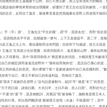
有始無終的君王遠抛棄于山野。自己不擅言辭，加上沒有强有力的輔佐，
説應該做的事情來幫助他治理國家，卻遭到了君王左右近臣的嫉恨，一直
我的忠言，反而信了讒言，最後畢竟還是把我抛棄在原野上而使我不能回
）平（字）原” 。 王逸先注“平生於國”，謂“平，屈原名也”。而對“長於
也”。屈原既然名平字原，此開篇第一整句，上下又直接提平、原二字，當
句及王逸之注上句，看似通順而沒有問題；但若和下句連讀，按王注就是
！王逸注“言屈原少生於楚國，與君同朝長大，遠見棄於山野，傷有始而
”也令人不得要領。其中“與君同朝長大”應是實在的消息，大概與楚王年齡差
説自己的被貶謫而遠遠流放野外？“傷有始而無終也”，是説自己傷心的是
用之而終抛之的意思。爲什麽變了呢？是參政過程中自己為安國利民，“
臣，就加害于自己。懷王不察自己的長遠利益，而相信了讒言。
成“我末了就被扔在原野上“這句話是被動句，副詞“卒” 雖是“末了”的意思
“天子死曰崩，諸侯曰薨。大夫曰卒，士曰不錄，庶人曰死”。而對此句之
“不還”的“還”字，是及物動詞，其賓語“我”被省略了，施動者是懷王本人
成性的行爲。所以我們翻譯成“最後懷王使我（永遠）不能還朝”了；其中
無“卒”的死亡提示性作用；但“不能還朝”了， 到底指死掉永遠回不去了，還是