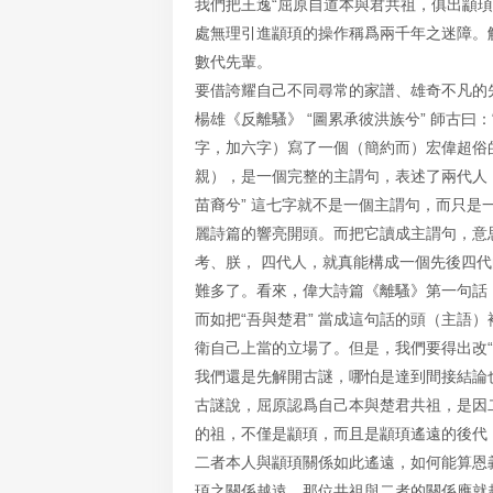
我們把王逸“屈原自道本與君共祖，俱出顓
處無理引進顓頊的操作稱爲兩千年之迷障。
數代先輩。
要借誇耀自己不同尋常的家譜、雄奇不凡的
楊雄《反離騷》 “圖累承彼洪族兮” 師古
字，加六字）寫了一個（簡約而）宏偉超俗的
親），是一個完整的主謂句，表述了兩代人（自
苗裔兮” 這七字就不是一個主謂句，而只是
麗詩篇的響亮開頭。而把它讀成主謂句，意
考、朕， 四代人，就真能構成一個先後四代的
難多了。看來，偉大詩篇《離騷》第一句話
而如把“吾與楚君” 當成這句話的頭（主語
衛自己上當的立場了。但是，我們要得出改“
我們還是先解開古謎，哪怕是達到間接結論
古謎說，屈原認爲自己本與楚君共祖，是因
的祖，不僅是顓頊，而且是顓頊遙遠的後代
二者本人與顓頊關係如此遙遠，如何能算恩
頊之關係越遠，那位共祖與二者的關係應就