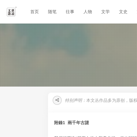
首页
随笔
往事
人物
文学
文史
特别声明：
本文丛作品多为原创，版
附錄1 兩千年古謎