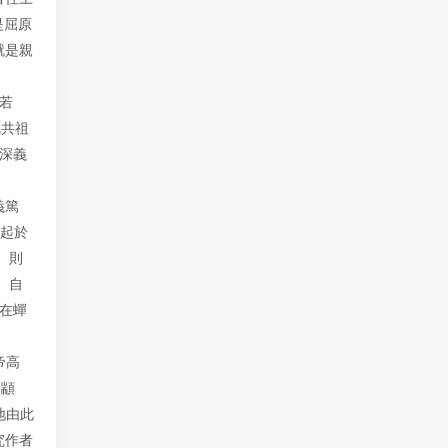
是屈原
就是親
若
就共祖
恩深義
義篤
必起於
。則
。自
在蟬
帝高
“顓
地由此
究作者