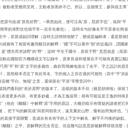
：被動者受難而至死，主動者加害終不已。所以，這個懷王，參與或主導
非把原句改成“原長於野”。─果然如此，便可注為“原，屈原字也”，就與“平
便簡單的准對仗也很平常—況非先秦也）。這時全句好像名平字原者在簡
文中，若當成副詞理解（這時主語悄悄地變了，變成是編輯者，還是那個
就都有了相當有趣而醒目的解釋：“國”字可以看作“朝”的近義詞，謂國
，是“禮失而求諸野”的“野”；這時“平生于國兮，原長于野” 意思就是（屈
活動在國朝官方機構或文字記錄中，原來長成和發展在不可能有真實記載
巧用“平”和“原”文字的多義性，曲折而簡練地道出了名平、字之設計的原
計，當然根本否定了有此等名、字的個人之存在過的可能性（其中“平”的
這種“平白、無端”之意，還保留在“平添”等雙音詞中）
成我們看到的“長於原野“的版本了。這樣的版本不但（雖是顛倒地）保留
而且表達更多内容、有更多妙處，才為王逸採用；很有可能這是王逸的特殊
原”（他在《離騷》中解釋“原”字用的原話，大概仍暗示有懷疑的讀者把它
， 把下句的解寫成“與君同朝長大，遠見棄於山野，傷有始而無終也。”
原字的直接字面聯繫，造成在有名有字的上下文中解名、解字不均衡的缺點
《離騷》之平、原解釋的完全否定。但這幾句話意思卻被解釋得很清楚：