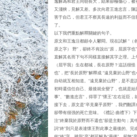
逸解為和君王同朝長大，結果卻極傷心，被
又淺狹，見解又差。多次向君王進忠言，陳
害于自己，但君王不察其長遠的利益而不信
了。
以下我們重點解釋關鍵的句子。
原文和王逸注都頗令人鬱悶。現在試解 “（名
原之字） 野”，卻終不肯說出“原，屈原字
直解其名而下句不同樣直接解其字之理。上
（屈平我）生在都城，長在原野？這話很怪
也”，把“長於原野”解釋成 “遠見棄於山野
自幼就互相知道。“遠見棄於山野”，是不是
初時還信任自己、最後就全變了，也就是始
事”、“數進忠言“，得罪了“懷王”左右近
接下去，原文是“卒見棄乎原野” ，我們翻譯
卻帶有很强的死亡意味。《禮記·曲禮下》下
注“終棄我於原野而不還也”卻是主動句；其中
詞“終”則只是表達懷王對此事之最後的、完
的“終”字，雖與“卒”都可解為“最後”，卻