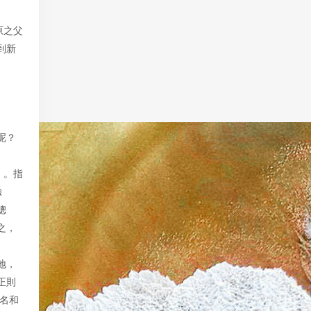
原之父
到新
呢？
）。指
驗
聰
之，
地，
正則
的名和