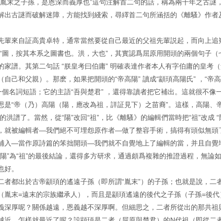
頊胤末之子孫，是恩深而義厚也”這句注解首二句的話，稱為兩千年之古謎
解出古謎而破解迷障，方能找到綫索，尋繹首二句所涵括的《離騷》作者
先輩來自証高貴卓特，通常當然要從自己最近的父祖先輩説起，而向上追
曰：“圖，按其本系之圖書也。洪，大也”，其實認爲屈原用開頭的兩個句子（
家譜。其第二句話 “朕皇考曰伯庸” 明確表達作者本人有字伯庸的皇考（
己和父親）。那麽，如果把開頭的“帝高陽” 讀成“顓頊高陽氏” ，“帝
一個名詞短語；它的主語“吾與楚君” ，還得靠讀者把它補出。這就很不像
思是“帝（乃）高陽（陽，應改為祖，詳証見下）之苗裔”。這樣，高陽、
洪譜了。當然，從“陽”改回“祖”，比《離騷》的編輯們當時把“祖”改成 “陽
，就被編輯者—我們絕不可埋怨原作者—做了整容手術，搞得有頭似無頭
）補入—當作原詩篇的笨拙開頭—我們就不自覺地上了編輯的當，并且自覺
陽”為“祖”的最後結論，還得多方研求，通過頗爲複雜的推證過程，無論
也好。
二者都出於古帝顓頊的遙遠子孫（即所謂“胤末”）的子孫；也就是說，二
（胤末=遠末的宗族繼承人），而且是顓頊遙遠的後代之子孫（子孫=後代
義深厚呢？關係越遠，恩義越不深厚啊。但細思之，二者所從出的那共祖
越近。怎樣就最近了呢？設顓頊是二者（屈原與楚君）的N代祖（即從二