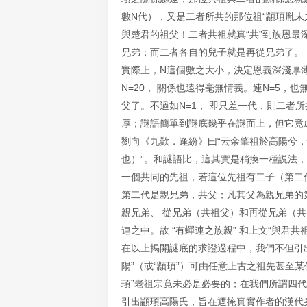
數N代），又是二者所共的那位祖“顓頊胤末
與楚君的祖父！二者共祖就真“共”到族恩
兄弟；而二者各自的兒子就是再從兄弟了。
實際上，N這個數之大小，決定恩義深淺厚薄
N=20， 關係也遠得毫無情義。連N=5，
父了。不過如N=1， 即只差一代，則二者
厚；謎語簡單到謎底幾乎在謎面上，但它竟
劉向《九歎．逢紛》曰“云余肇祖於高陽兮
也）”。和謎語比，這其實是稍換一種説法
一個共同的先祖，若這位先祖有二子（第二
第二代是親兄弟，共父；凡其父為親兄弟的
親兄弟、 從兄弟（共祖父）和再從兄弟（
連之中。故 “有蟬連之族親” 和上文“與君
在以上揭開謎底的求證過程中，我們不但引出
陽”（或“顓頊”）可由任意上古之祖先甚至
頊”老祖宗竟未必是必要的；在我們所謂四代
引出顓頊高陽氏，旨在遮掩真實作者的漢代