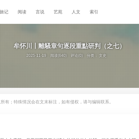
旅记
阅读
言说
艺苑
人文
索引
牟怀川丨離騷章句逐段重點研判（之七）
2025-11-19
阅读(640)
评论(0)
分类：
文史
权所有；特殊情况会在文末标注，如有侵权，请与编辑联系。