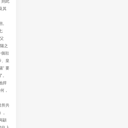
，則此
及其
朔。
七
父
高陽之
一個壯
帝、皇
” 要
了。
地捍
如何，
者所共
）。
與顓
者往上