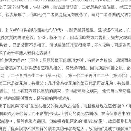
之子孫”的M代祖，N-M=2時，如古謎所明言，二者所共的這位祖， 就正
最深、親義最厚了，這時他們二者就是從兄弟關係了。這時二者各自的父親
。如N=80（與顓頊相隔大約80代），關係極其遙遠、遠得遙不可及，而
也無多實質的親厚意義。N=3，就不同了，因爲這時雙方共曾祖，雙方父親
所共者， 已是父而不是祖了。所以這謎語其實很簡單，即N=2時，可謂為
成了兩千年無人破解之古謎！
，惟楚懷之蟬連“（王注：屈原與懷王俱顓頊之孫，有蟬連之族親，恩深而
，重複强調了屈原與楚君這種共祖的、從兄弟關係。因爲所謂蟬聯之親，
代），二子各自再生二子（第三代），第三代二子再各生二子（第四代）
第三代是從兄弟，共祖父；凡其父為從兄弟的第四代是再從兄弟，共曾祖
共曾祖）往上看雙方幾代連續的族親，皆可謂蟬連之族親，他們自己當然也
共祖” 就宗親關係而言，是等價的兩種説法。
了屈原與“楚君”竟是共祖父的從兄弟之推論，而且也發現在這個“謎”中“
某個原始人來代替，而不影響推出以上提到的從兄弟關係。在這個推理中的
洪譜中，當然也沒有顓頊。但編輯者把原來的“祖”改為“陽”，故意很別扭
身份，從而誤導不求甚解的讀者真認作者為楚人，故“顓頊”竟成了理解推