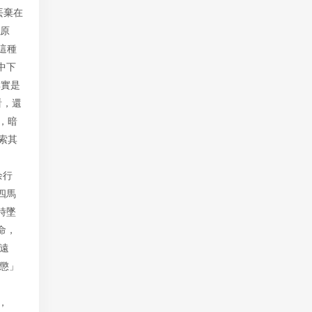
丟棄在
尸原
這種
中下
其實是
看，還
，暗
索其
余行
四馬
時墜
命，
遠
懲」
，