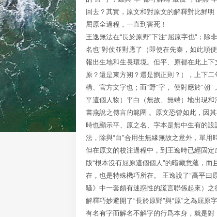
回去？其實，原文和對原文的解釋對比鮮明
屈原全過程，一直到害死！
王逸無法在“長於原野”下注“屈原字也”；除
名也”對仗並對應了（即使在先秦，如此順
報出生地和生長環境。但平、原都在此上下
原？還是東方朔？還是劉正則？），上下二句
構、官方文字也；而“野”字， 便對應於“朝”
平這個人物）平白（無故、無端）地出現和
書燕說之傳言的範圍 。原文恐曾如此，因其
時也顯示平、原之名、字本是無中生有的設
法，除與“白”合用生無緣無故之意外，單用時
但在原文的校注過程中，到王逸時已經固定
版“根本沒有屈原這個個人”的暗藏意蘊，
在，也是特殊機巧所在。 王逸說了“高平曰
騷》中一套頗有迷惑性的謊言聯係起來）之後
解釋巧妙避開了“長於原野”與“原”之為屈
有名有字而解名不解字的行爲本身，就是對