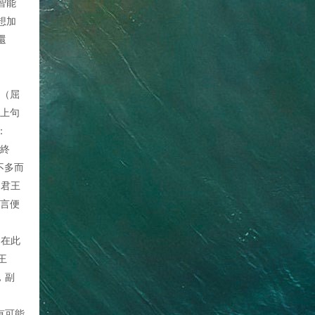
智能
想加
還
原（屈
無上句
：
無終
不多而
，君王
數言便
，在此
王
，副
有可能