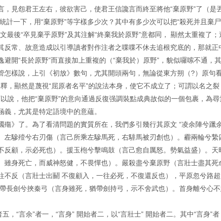
言，見怨君王左右，彼欲害己，使君王信讒言而終至將他“棄原野”了（是
統計一下，用“棄原野”等字樣多少次？其中有多少次可以把“殺死并且棄
文最後“卒見棄乎原野”及其注解“終棄我於原野”意都同， 顯然太重複了；
其反常、故意造成以引導讀者對作注者之喋喋不休去追根究底的，那就正
避開“長於原野”而直接加上重複的（“棄我於）原野”，貌似囉嗦不通，
管怎樣說，上引《初放》數句，尤其開頭兩句，無論從東方朔（?）原句
的解釋，顯然是蔑視“屈原者名平”的說法本身，使它不成立了；可謂以名之裂
。可以說，他把“棄原野”的意向通過反復强調裝點成典故似的一個包裹，為尋
涵義，尤其是特定語境中的意蘊。
國殤》了。為了看清問題的實質所在，我們多引幾行其原文 “凌余陣兮躐
。左驂殪兮右刃傷（言己所乘左驂馬死，右騑馬被刃創也）。霾兩輪兮縶
不反顧，示必死也）。援玉枹兮擊鳴鼓（言己愈自厲怒。勢氣益盛）。天
。雖身死亡，而威神怒健，不畏憚也）。嚴殺盡兮棄原野（言壯士盡其死
往不反（言壯士出鬬 不復顧入，一往必死，不復還反也），平原忽兮路超
 帶長劍兮挾秦弓（言身雖死，猶帶劍持弓，示不舍武也）。首身離兮心不
，“言余”者一，“言身” 開始者二，以“言壯士” 開始者二。其中“言身”者