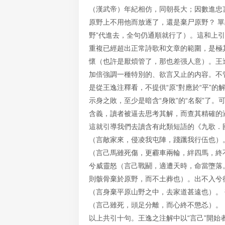
（漢武帝）年紀相仿，同朝長大；因數進忠
原野上不用他而放逐了，還是棄尸原野？ 單
野”代進去，全句仍通順就行了）。這和上引
重複已經超出正常詩歌和文章的範圍，是極
懷（也許是厭煩管了，那也差强人意）。王逸
加倍強調一種特別的、欲言又止的内容。不
是從王逸注釋看，不提供“原”對應於“平”
示身之敗，至少是暗含“身敗”的“名裂”了
含義，讀者被逼去思考其解，而查其精確的
這就引導我們去讀含有此類短語的《九歌．
（言敵家來，侵凌我屯陣，踐躐我行伍也）
（言己馬雖死傷，更霾車兩輪，絆四馬，終
兮威靈怒（言己戰鬬，適遭天時，命當墮落
則骸骨棄於原野，而不土葬也）。出不入兮
（言身棄平原山野之中，去家道甚遠也）。
（言己雖死，頭足分離，而心終不懲㣻）。
以上共引十句。王逸之注解中以“言己”開始者五