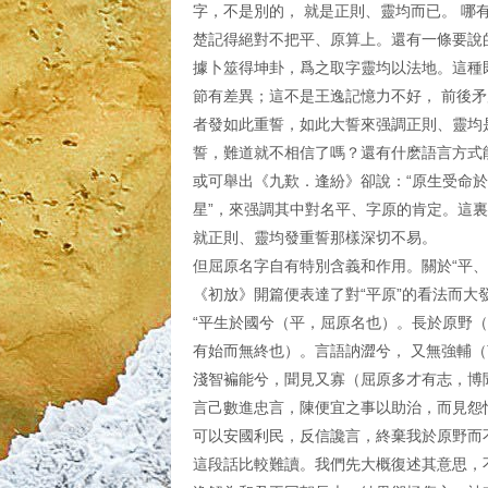
字，不是別的， 就是正則、靈均而已。 哪
楚記得絕對不把平、原算上。還有一條要說
據卜筮得坤卦，爲之取字靈均以法地。這種既
節有差異；這不是王逸記憶力不好， 前後
者發如此重誓，如此大誓來强調正則、靈均
誓，難道就不相信了嗎？還有什麽語言方式
或可舉出《九歎．逢紛》卻說：“原生受命
星”，來强調其中對名平、字原的肯定。這裏
就正則、靈均發重誓那樣深切不易。
但屈原名字自有特別含義和作用。關於“平
《初放》開篇便表達了對“平原”的看法而大
“平生於國兮（平，屈原名也）。長於原野
有始而無終也）。言語訥澀兮， 又無強輔
淺智褊能兮，聞見又寡（屈原多才有志，博
言己數進忠言，陳便宜之事以助治，而見怨
可以安國利民，反信讒言，終棄我於原野而
這段話比較難讀。我們先大概復述其意思，