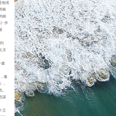
是他清
而根
的細
騷》作
發
於列
上文
一篇
野，傷
）。
也。
忠謀
？王