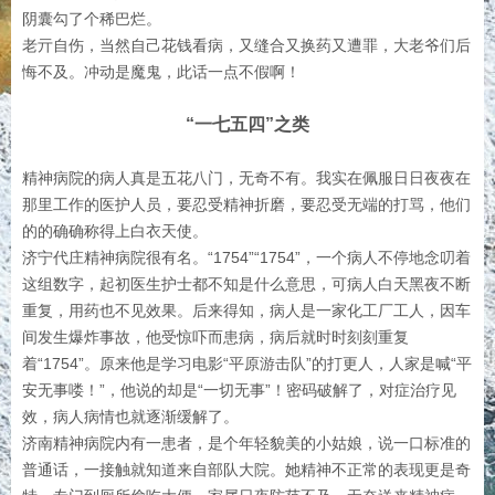
阴囊勾了个稀巴烂。
老亓自伤，当然自己花钱看病，又缝合又换药又遭罪，大老爷们后
悔不及。冲动是魔鬼，此话一点不假啊！
“一七五四”之类
精神病院的病人真是五花八门，无奇不有。我实在佩服日日夜夜在
那里工作的医护人员，要忍受精神折磨，要忍受无端的打骂，他们
的的确确称得上白衣天使。
济宁代庄精神病院很有名。“1754”“1754”，一个病人不停地念叨着
这组数字，起初医生护士都不知是什么意思，可病人白天黑夜不断
重复，用药也不见效果。后来得知，病人是一家化工厂工人，因车
间发生爆炸事故，他受惊吓而患病，病后就时时刻刻重复
着“1754”。原来他是学习电影“平原游击队”的打更人，人家是喊“平
安无事喽！”，他说的却是“一切无事”！密码破解了，对症治疗见
效，病人病情也就逐渐缓解了。
济南精神病院内有一患者，是个年轻貌美的小姑娘，说一口标准的
普通话，一接触就知道来自部队大院。她精神不正常的表现更是奇