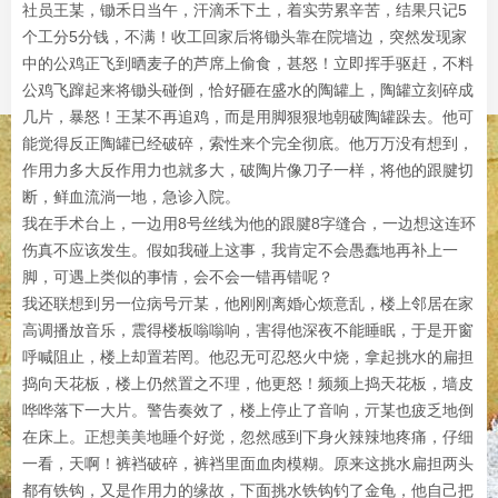
社员王某，锄禾日当午，汗滴禾下土，着实劳累辛苦，结果只记5
个工分5分钱，不满！收工回家后将锄头靠在院墙边，突然发现家
中的公鸡正飞到晒麦子的芦席上偷食，甚怒！立即挥手驱赶，不料
公鸡飞蹿起来将锄头碰倒，恰好砸在盛水的陶罐上，陶罐立刻碎成
几片，暴怒！王某不再追鸡，而是用脚狠狠地朝破陶罐跺去。他可
能觉得反正陶罐已经破碎，索性来个完全彻底。他万万没有想到，
作用力多大反作用力也就多大，破陶片像刀子一样，将他的跟腱切
断，鲜血流淌一地，急诊入院。
我在手术台上，一边用8号丝线为他的跟腱8字缝合，一边想这连环
伤真不应该发生。假如我碰上这事，我肯定不会愚蠢地再补上一
脚，可遇上类似的事情，会不会一错再错呢？
我还联想到另一位病号亓某，他刚刚离婚心烦意乱，楼上邻居在家
高调播放音乐，震得楼板嗡嗡响，害得他深夜不能睡眠，于是开窗
呼喊阻止，楼上却置若罔。他忍无可忍怒火中烧，拿起挑水的扁担
捣向天花板，楼上仍然置之不理，他更怒！频频上捣天花板，墙皮
哗哗落下一大片。警告奏效了，楼上停止了音响，亓某也疲乏地倒
在床上。正想美美地睡个好觉，忽然感到下身火辣辣地疼痛，仔细
一看，天啊！裤裆破碎，裤裆里面血肉模糊。原来这挑水扁担两头
都有铁钩，又是作用力的缘故，下面挑水铁钩钓了金龟，他自己把