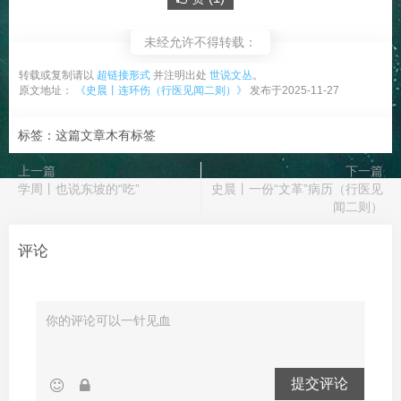
未经允许不得转载：
转载或复制请以
超链接形式
并注明出处
世说文丛
。
原文地址：
《史晨丨连环伤（行医见闻二则）》
发布于2025-11-27
标签：这篇文章木有标签
上一篇
下一篇
学周丨也说东坡的“吃”
史晨丨一份“文革”病历（行医见
闻二则）
评论
提交评论