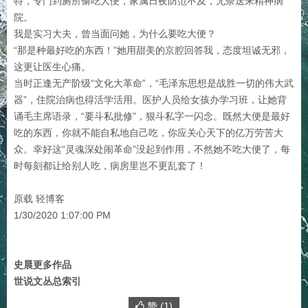
特，专门到厕所偷吃大便，家属日夜防范不及，无奈送来精神病
院。
我是实习大夫，曾当面问她，为什么要吃大便？
“那是种最好吃的东西！”她用甜美的京腔回答我，态度坦诚无邪，
这更让医生心痛。
当时正逢无产阶级“文化大革命”，“毛泽东思想是战胜一切的伟大武
器”，住院治病也得活学活用。医护人员给女孩办学习班，让她背
诵毛主席语录，“要斗私批修”，狠斗私字一闪念。既然大便是最好
吃的东西，你就不能自私地自己吃，你应关心天下的亿万劳苦大
众。幸好这“灵魂深处闹革命”没起到作用，不然她不吃大便了，每
时每刻都让给别人吃，病房里岂不更乱套了！
原载 轻博客
1/30/2020 1:07:00 PM
史晨更多作品
世说文丛总索引
赞 (
1
)