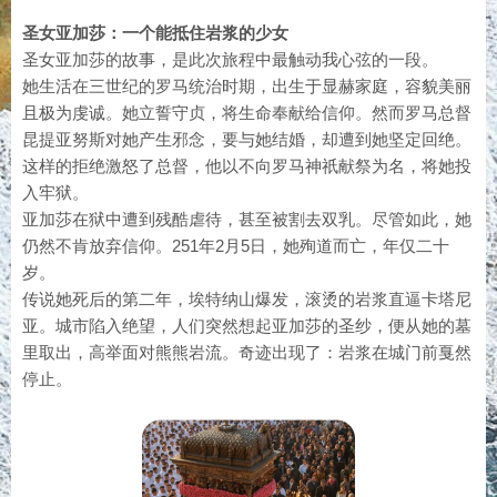
圣女亚加莎：一个能抵住岩浆的少女
圣女亚加莎的故事，是此次旅程中最触动我心弦的一段。
她生活在三世纪的罗马统治时期，出生于显赫家庭，容貌美丽
且极为虔诚。她立誓守贞，将生命奉献给信仰。然而罗马总督
昆提亚努斯对她产生邪念，要与她结婚，却遭到她坚定回绝。
这样的拒绝激怒了总督，他以不向罗马神祇献祭为名，将她投
入牢狱。
亚加莎在狱中遭到残酷虐待，甚至被割去双乳。尽管如此，她
仍然不肯放弃信仰。251年2月5日，她殉道而亡，年仅二十
岁。
传说她死后的第二年，埃特纳山爆发，滚烫的岩浆直逼卡塔尼
亚。城市陷入绝望，人们突然想起亚加莎的圣纱，便从她的墓
里取出，高举面对熊熊岩流。奇迹出现了：岩浆在城门前戛然
停止。