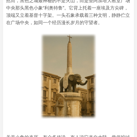
然而，黑色之城最神秘的不是火山，而是圣阿加塔大教堂广场
中央那头黑色小象“利奥特鲁”。它背上托着一座埃及方尖碑，
顶端又立着基督十字架。一头石象承载着三种文明，静静伫立
在广场中央，如同一个经历漫长岁月的守望者。