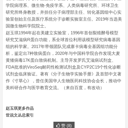
学院病理系、微生物-免疫学系、人类病毒研究所、环球卫生
研究所终身教授，并担任分子病理部主任、转化基因组中心实
验室创始主任及医疗系统分子诊断实验室主任。2019年当选美
国微生物科学院院士。
赵玉琪1994年起在美建立实验室，1996年首创裂殖酵母模型
研究艾滋病R蛋白功能，系全球首位利用该模型研究病毒基因
组的科学家。2017年带领团队完成寨卡病毒全基因组功能分
析，鉴定出7种致病蛋白，2020年与中国科学院合作发现大麦
黄矮病毒17K蛋白致病机制。主导开发罗氏艾滋病试剂盒、
FDA批准的ViroSeq耐药性检测试剂盒及CYP2C19个性化诊断
试剂盒临床验证。著有《分子生物学实验手册》及首部中文著
作《寸草心》，曾任美国华人生物医药科技协会会长，推动中
美科研合作与医学教育交流。（来自百度，有改动）
赵玉琪更多作品
世说文丛总索引
赞 (
8
)