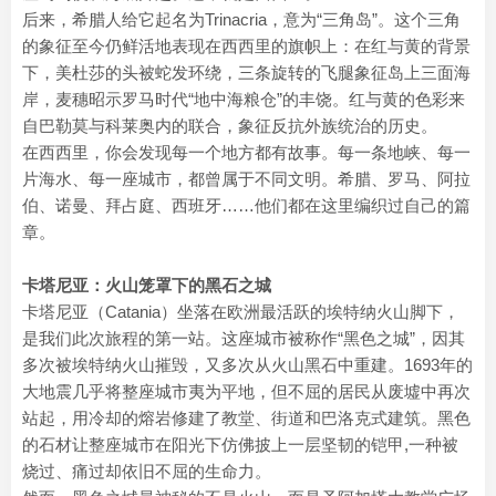
后来，希腊人给它起名为Trinacria，意为“三角岛”。这个三角
的象征至今仍鲜活地表现在西西里的旗帜上：在红与黄的背景
下，美杜莎的头被蛇发环绕，三条旋转的飞腿象征岛上三面海
岸，麦穗昭示罗马时代“地中海粮仓”的丰饶。红与黄的色彩来
自巴勒莫与科莱奥内的联合，象征反抗外族统治的历史。
在西西里，你会发现每一个地方都有故事。每一条地峡、每一
片海水、每一座城市，都曾属于不同文明。希腊、罗马、阿拉
伯、诺曼、拜占庭、西班牙……他们都在这里编织过自己的篇
章。
卡塔尼亚：火山笼罩下的黑石之城
卡塔尼亚（Catania）坐落在欧洲最活跃的埃特纳火山脚下，
是我们此次旅程的第一站。这座城市被称作“黑色之城”，因其
多次被埃特纳火山摧毁，又多次从火山黑石中重建。1693年的
大地震几乎将整座城市夷为平地，但不屈的居民从废墟中再次
站起，用冷却的熔岩修建了教堂、街道和巴洛克式建筑。黑色
的石材让整座城市在阳光下仿佛披上一层坚韧的铠甲,一种被
烧过、痛过却依旧不屈的生命力。