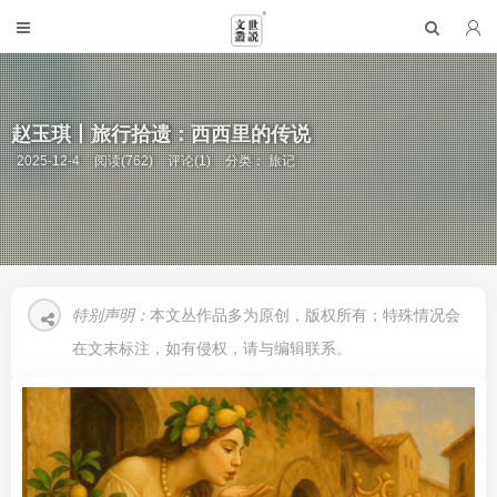
赵玉琪丨旅行拾遗：西西里的传说
2025-12-4
阅读(762)
评论(1)
分类：
旅记
特别声明：
本文丛作品多为原创，版权所有；特殊情况会
在文末标注，如有侵权，请与编辑联系。