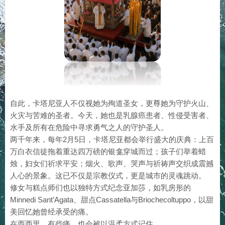
自此，卡塔尼亚人不仅视她为殉道圣女，更尊她为守护火山、
火灾与苦难的圣者。今天，她也是乳腺癌患者、性侵受害者、
水手及所有在危险中寻求勇气之人的守护圣人。
两千年来，每年2月5日，卡塔尼亚都会举行盛大的庆典：上百
万白衣信徒拖着重达四万磅的银龛穿城而过；孩子们举着蜡
烛，妇女们祈求平安；烟火、歌声、哭声与祈祷声交织成震撼
人心的景象。这已不仅是宗教仪式，更是城市的灵魂跳动。
修女与糕点师们也以独特方式纪念亚加莎，如乳房形的
Minnedi Sant’Agata、甜点Cassatella与Briochecoltuppo，以甜
美回忆她曾经承受的痛。
在西西里，有些痛，也会被以温柔方式记住。