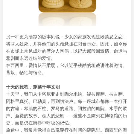
另一种更为凄凉的版本则说：少女的家族发现这段禁忌之恋，
将两人处死，并将他们的头颅悬挂在阳台示众。因此，如今你
在市场上常见成对的摩尔人陶偶，以纪念那段因激情、命运与
悲剧而永远连结的爱情。
在西西里，爱情从不柔弱，它以近乎残酷的坦诚讲述着激情、
背叛、牺牲与宿命。
十天的旅程，穿越千年文明
十天里，我们从卡塔尼亚走到陶尔米纳、锡拉库萨、拉古萨、
阿格里真托、巴勒莫，再到切法卢。每一座城市都像一本打开
的古籍：希腊的石柱、罗马的道路、阿拉伯的庭院、水手的歌
声、圣徒的故事、恋人的悲剧……这些不是陈列在博物馆的历
史，而是仍在街巷中呼吸的记忆。
旅途中，我常常觉得自己像穿行在时间的缝隙里。西西里的海