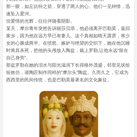
那一眼，如丘比特之箭，穿透了两人的心。他们一见钟情，迅
速坠入爱河。
但爱情的光辉，往往伴随着阴影。
某天，摩尔青年突然告诉丽莎贝塔，他必须离开巴勒莫，返回
家乡，因为他在远方早已有妻儿。这个真相如晴天霹雳，将少
女的心撕成两半。在愤怒、嫉妒与绝望的交织下，她在他沉睡
时将其杀死，把他的头颅放入陶盆，栽上罗勒,让他永远“留在
自己身旁”。
那盆罗勒在她的泪水与阳光滋润下长得格外茂盛，邻里见状纷
纷效仿，请陶匠制作同样的“摩尔头”陶盆。久而久之，它成为
西西里的民间传统，也是巴勒莫最著名的文化象征。