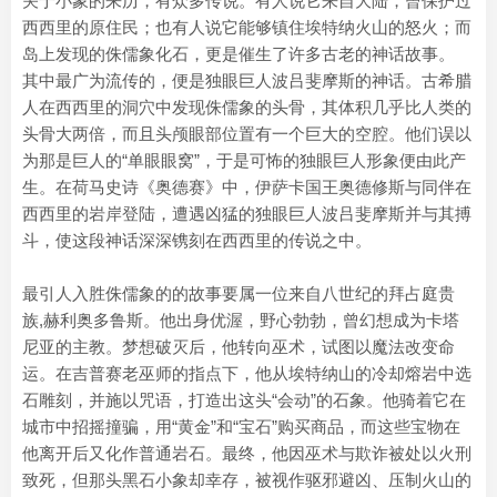
关于小象的来历，有众多传说。有人说它来自大陆，曾保护过
西西里的原住民；也有人说它能够镇住埃特纳火山的怒火；而
岛上发现的侏儒象化石，更是催生了许多古老的神话故事。
其中最广为流传的，便是独眼巨人波吕斐摩斯的神话。古希腊
人在西西里的洞穴中发现侏儒象的头骨，其体积几乎比人类的
头骨大两倍，而且头颅眼部位置有一个巨大的空腔。他们误以
为那是巨人的“单眼眼窝”，于是可怖的独眼巨人形象便由此产
生。在荷马史诗《奥德赛》中，伊萨卡国王奥德修斯与同伴在
西西里的岩岸登陆，遭遇凶猛的独眼巨人波吕斐摩斯并与其搏
斗，使这段神话深深镌刻在西西里的传说之中。
最引人入胜侏儒象的的故事要属一位来自八世纪的拜占庭贵
族,赫利奥多鲁斯。他出身优渥，野心勃勃，曾幻想成为卡塔
尼亚的主教。梦想破灭后，他转向巫术，试图以魔法改变命
运。在吉普赛老巫师的指点下，他从埃特纳山的冷却熔岩中选
石雕刻，并施以咒语，打造出这头“会动”的石象。他骑着它在
城市中招摇撞骗，用“黄金”和“宝石”购买商品，而这些宝物在
他离开后又化作普通岩石。最终，他因巫术与欺诈被处以火刑
致死，但那头黑石小象却幸存，被视作驱邪避凶、压制火山的