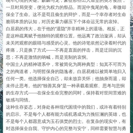
晚年心境的关键。麒麟与龙，象征那些出入庙堂的英才俊杰，
一旦时局突变，便沦为权力的祭品。而泥中曳尾的龟，卑微却
保全了生命。这不是苟且偷生的辩护，而是一个幸存者对生命
脆弱本质的认知，对历史暴力碾压下个体命运无常的哀悼。
白居易的伟大，在于他的“退隐”并非精神上的退场。相反，正
是这种疏离赋予他独特的观察位置。他远离了政治漩涡，却从
未关闭观察的眼睛与感受的心灵。他的诗笔依然记录着时代的
疼痛，只是换了方式——不再是直面的抨击，而是迂回的沉
思；不再是激情的呐喊，而是克制的哀悯。
中国士人的精神谱系中，常被简化为两种典型：知其不可而为
之的殉道者，与明哲保身的隐逸者。白居易难以被简单地归入
任何一类。他选择保全自己，却未放弃关怀；他抽身而退，却
未停止思考。他的“独善其身”是一种承载着观察、思考与悲悯
的生存方式——在保全生命完整的同时，保持着对世间苦难的
敏感与同情。
这种生存姿态，对身处各种现代困境中的我们，或许有着特别
的启示。不是每个人都有能力或机遇成为力挽狂澜的英雄，也
不是每个人都愿意成为玉石俱焚的烈士。在复杂的现实中，有
时选择保全自我、守护内心的完整与安宁，同样需要智慧与勇