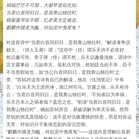
祸福茫茫不可期，大都早退似先知。
当君白首同归日，是我青山独往时。
顾索素琴应不暇，忆牵黄犬定难追。
麒麟作脯龙为醢，何似泥中曳尾龟？
对这首诗中“当君白首同归日，是我青山独往时。”解读者争议
颇大，《诗人玉屑》谓：“沈存中（括）谓乐天诗不必皆好，
然识趣可尚。章子厚（惇）谓不然，乐天识趣最浅狭，谓诗中
言甘露事处，几如幸灾。虽私仇可快，然朝廷当此不幸，臣子
不当形歌咏也，如‘当公白首同归日，是我青山独往时’之
类。”苏轼对这首诗有自己的解读，他在《仇池笔记》中有
言：“白乐天为王涯所谗，谪江州司马。甘露之祸，乐天有诗
云：‘当君白首同归日，是我青山独往时。’不知者以为幸祸，
乐天岂幸人之祸者哉？盖悲之也。”初读“当君白首同归日，是
我青山独往时”，确如苏轼所言，易被误解为幸灾乐祸。然而
苏轼的洞见直指核心：这不是对仇敌遭殃的快意，而是对命运
无常、对知识分子集体悲剧的深沉悲悯。
“麒麟作脯龙为醢，何似泥中曳尾龟”——这或许是理解白居易