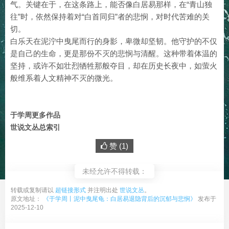
气。关键在于，在这条路上，能否像白居易那样，在“青山独
往”时，依然保持着对“白首同归”者的悲悯，对时代苦难的关
切。
白乐天在泥泞中曳尾而行的身影，卑微却坚韧。他守护的不仅
是自己的生命，更是那份不灭的悲悯与清醒。这种带着体温的
坚持，或许不如壮烈牺牲那般夺目，却在历史长夜中，如萤火
般维系着人文精神不灭的微光。
于学周更多作品
世说文丛总索引
赞 (
1
)
未经允许不得转载：
转载或复制请以
超链接形式
并注明出处
世说文丛
。
原文地址：
《于学周丨泥中曳尾龟：白居易退隐背后的沉郁与悲悯》
发布于
2025-12-10