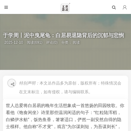
于学周丨泥中曳尾龟：白居易退隐背后的沉郁与悲悯
2025-12-10
阅读(691)
评论(0)
分类：
阅读
特别声明：
本文丛作品多为原创，版权所有；特殊情况会
在文末标注，如有侵权，请与编辑联系。
世人总爱将白居易的晚年生活想象成一首悠扬的田园牧歌。你
看他《饱食闲坐》诗里那些温润闲适的句子：“红粒陆浑稻，
白鳞伊水鲂”，饭热鱼香，箸箸适口，俨然一副安然自得的隐
士模样。他自称“不才叟”，戏言“为尔谋则短，为吾谋则长”，