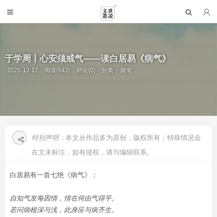
于学周丨心安须戒气——读白居易《病气》
2025-12-17
阅读(643)
评论(0)
分类：
随笔
特别声明：
本文丛作品多为原创，版权所有；特殊情况会
在文末标注，如有侵权，请与编辑联系。
白居易有一首七绝《病气》：
自知气发每因情，情在何由气得平。
若问病根深与浅，此身应与病齐生。