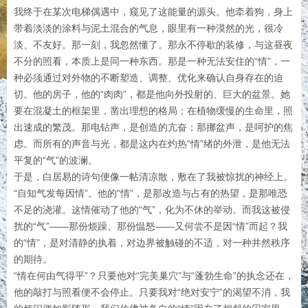
我终于在某次电梯偶遇中，窥见了这能量的源头。他牵着狗，身上
带着淡淡的涂料与泥土混合的气息，眼里有一种漠然的光，很冷
淡、不友好。那一刻，我忽然懂了。那永不停歇的装修，与这昼夜
不分的照看，本质上是同一种东西。那是一种无法安住的“情”，一
种必须通过对外物的不断塑造、调整、优化来确认自身存在的迫
切。他的房子，他的“肉肉”，都是他向外投射的、巨大的盆景。她
要在混凝土的框架里，凿出理想的格局；在植物缓慢的生命里，照
出速成的繁茂。那电钻声，是创造的亢奋；那挪盆声，是呵护的焦
虑。而所有的声音与光，都是这内在灼热“情”绪的外泄，是他无法
平复的“气”的波澜。
于是，白居易的诗句便像一帖清凉散，敷在了我被惊扰的神经上。
“自知气发每因情”。他的“情”，是那改造与占有的热望，是那唯恐
不足的浇灌。这情催动了他的“气”，化为不休的举动。而我这被侵
扰的“气”——那份烦躁、那份愠怒——又何尝不是因“情”而起？我
的“情”，是对清静的执着，对边界被触碰的不适，对一种井然秩序
的期待。
“情在何由气得平”？只要他对“完美巢穴”与“蓬勃生命”的执念还在，
他的敲打与照看便不会停止。只要我对“绝对安宁”的渴望不消，我