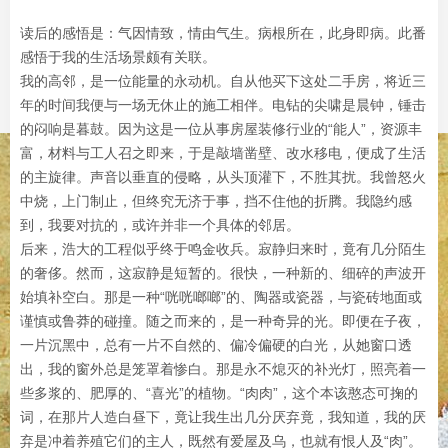
读后的感悟是：气因情致，情由气生。病根所在，此身即病。此番
感悟于我的生活场景颇有关联。
我的高邻，是一位能量的永动机。自从他买下这处二手房，将近三
年的时间我便与一场无休止的施工相伴。电钻的尖啸是晨钟，锤击
的闷响是暮鼓。因为这是一位从事房屋装修行业的“能人”，资源丰
富，材料与工人召之即来，于是敲墙凿壁、改水移电，便成了生活
的主旋律。声音以垂直的侵略，从头顶灌下，不胜其扰。我曾怒火
中烧，上门制止，但终究无济于事，挡不住他的折腾。我隐约感
到，我要对抗的，或许并非一个具体的邻居。
后来，浩大的工程似乎终于鸣金收兵。寂静归来时，竟有几分陌生
的奢侈。然而，这寂静是短暂的。很快，一种新的、细碎的声波开
始填补空白。那是一种“咣咣啷啷”的、陶器或瓷器，与瓷砖地面或
谨慎或鲁莽的碰撞。随之而来的，是一种奇异的光。即便在子夜，
一片沉黑中，总有一片不自然的、偏冷偏硬的白光，从她窗口透
出，我的窗外总是笼罩着惨白。那是永不熄灭的补光灯，照亮着一
些多浆的、肥厚的、“喜光”的植物。“肉肉”，这个本该憨态可掬的
词，在那片人造白昼下，竟让我生出几分厌弃竟，我知道，我的厌
弃是冲着养殖它们的主人，既然有爱屋及乌，也就有恨人及“肉”。