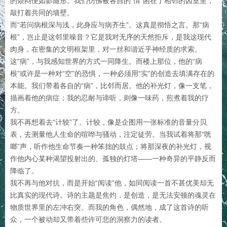
的烦闷便如影随形。我们仿佛被各自的“情”困在了相邻的囚室里，
敲打着共同的墙壁。
而“若问病根深与浅，此身应与病齐生”。这真是彻悟之言。那“病
根”，岂止是这邻里噪音？它是我对无序的天然拒斥，是我这现代
肉身，在密集的文明框架里，对一丝和谐近乎神经质的求索。
这“病”，与我感知世界的方式一同降生。而楼上那位，他的“病
根”或许是一种对“空”的恐惧，一种必须用“实”的创造去填满存在的
本能。我们带着各自的“病”，比邻而居。他的补光灯，像一支笔，
描画着他的病症；我的忍耐与谛听，则像一味药，煎煮着我的疗
方。
我不再想着去“计较”了。计较，像是企图用一张标准的音量分贝
表，去测量他人生命的喧哗与骚动，注定徒劳。当我试着将那“咣
啷”声，听作他生命节奏一种笨拙的鼓点；将那深夜的补光灯，视
作他内心某种渴望投射出的、孤独的灯塔——一种奇异的平静反而
降临了。
我不再与他对抗，而是开始“阅读”他，如同阅读一首不甚优美却无
比真实的现代诗。诗的主题是焦灼，是创造，是无法安顿的魂灵在
物质世界里的左冲右突。而我的角色，偶然地，成了这首诗的听
众，一个被动却又带着些许可悲的洞察力的读者。