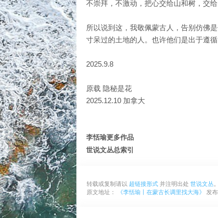
不崇拜，不激动，把心交给山和树，交给
所以说到这，我敬佩蒙古人，告别仿佛是
寸呆过的土地的人。也许他们是出于遵循
2025.9.8
原载 隐秘是花
2025.12.10 加拿大
李恬瑜更多作品
世说文丛总索引
转载或复制请以
超链接形式
并注明出处
世说文丛
原文地址：
《李恬瑜丨在蒙古长调里找大海》
发布于