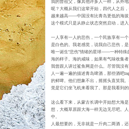
我的曾祖父，像其他许多人一样，从外地
呢？大概从我们这辈开始，四代人之后，
越来越高——中国没有比青岛更低的海拔
这个模式只是从静止状态突然启动，进入
一人享有一人的悲伤，一个民族享有一个
是白色的。我老感觉，说我自己悲伤，是
唯一诞生“悲伤”情绪的星球——一种特
海的样子。海的咸味，如果有气味收集者
我曾跟人讲过鲨鱼网是什么。尽管我没有
人一遍一遍的描述青岛啤酒，那些酒吧t
的鲜啤。他们想象不出，摇摇头直笑我。
觉是它们坐飞机来看我了。那是我看到的
这么看下来，从蒙古长调中开始想大海是
想，大概草原跟大海一样无边无尽吧。人
中。
人最想要的，无非就是一斤肉二两酒，还