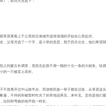
草》，歌词大意如下：
跟草原离着上千公里的沿海城市波涛汹涌的开始在心里起伏。
名，父母另选了一个字，是小草的意思，我于四月出生，他们希望
陷入到蒙古长调里，竟想念起曾不屑一顾的十元一条的大鱿鱼。轻
小的一只被卖上高价。
子不曾离开过中山路半步。而游牧民族一辈子都在迁徙，从草原这
帐篷，不停的和被暂时吃光了的草地说再见，来年见。悲伤是他们
，拉到和弯曲的地平线一样长。