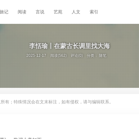
旅记
阅读
言说
艺苑
人文
索引
李恬瑜丨在蒙古长调里找大海
2025-12-17
阅读(562)
评论(0)
分类：
随笔
权所有；特殊情况会在文末标注，如有侵权，请与编辑联系。