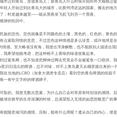
城市迁到青岛，变成青岛人；那青岛人什么时候开始向外大规模迁
年轻人开始迁到比青岛大的城市，比胶州湾还远的国家。搬去的地
了；时差越来越宽——能从黑夜坐飞机飞到另一个黑夜。
规律的轮回中。
民族的悲伤。悲伤就像是不同颜色的土壤，黑色的，红色的，黄色
有点索取同情的意思，不过悲伤这种情感是多么珍贵，或许地球是
殊的情感。安大略省没有海，我使出浑身解数，也不能跟别人描述出我
，我希望他能考虑，把这种称不上香味的味道收集起来。
到过鲨鱼网，也不知道把脚伸过网去究竟会不会被鲨鱼一口咬掉。
ap里汩汩流出的啤酒，总不对味，对不上青岛夏天从桶里接出来的一
我在当地的LCBO（加拿大酒类专卖店）看到空的青岛啤酒的纸箱子
唯一有中文字样的啤酒牌子。
可取的。我曾无数次思索，为什么自己会对草原有特别深的感情。
被堵在狭窄的生存深渊的时候，总渴望投入无境的如思想般宽广的
有能随意倾泻的感情。压制，能有什么用呢？遵从自己的内心，便