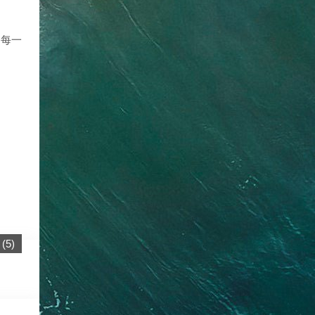
别每一
。
(
5
)