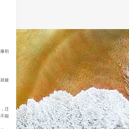
我像初
易就被
头，迁
最不能