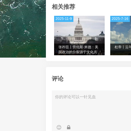
相关推荐
2025-11-9
2025-7-16
张祚臣丨劳伦斯·米德：美
杜帝丨云
国政治的分裂源于文化共
识的崩塌
评论