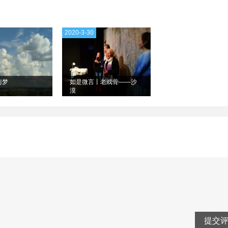
2020-3-30
与梦
如是微言丨老戏骨——沙
漠
提交