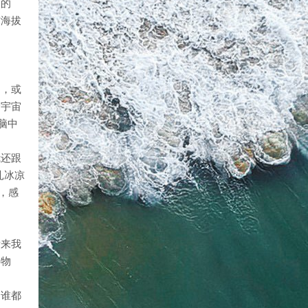
徙的
方海拔
的，或
全宇宙
脑中
我还跟
扎冰凉
，感
后来我
事物
是谁都