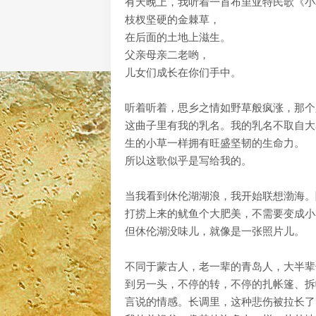
有天晚上，我听着一首布里亚特民歌《小
枝杈坚硬的金棘草，
在后面的土地上滋生。
父亲母亲二老哟，
儿女们成长在你们手中。
听着听着，思乡之情如野草般疯涨，那个
这曲子里有我的乳名。我的乳名不取自大
生的小草一样拥有旺盛坚韧的生命力。
所以这歌似乎是写给我的。
当我看到休伦湖湖浪，我开始联想渤海。
打捞上来的鱿鱼个大肥美，不需要变成小
但休伦湖没味儿，就像是一张照片儿。
不同于蒙古人，老一辈的青岛人，大半辈
到另一头，不停的转，不停的扎帐篷、拆
言说的情感。长调里，这种悲伤被拉长了