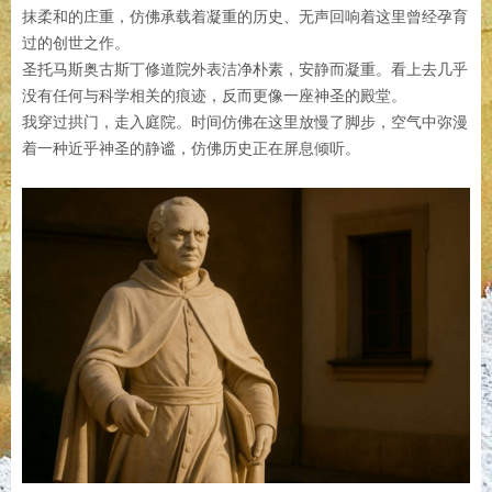
抹柔和的庄重，仿佛承载着凝重的历史、无声回响着这里曾经孕育
过的创世之作。
圣托马斯奥古斯丁修道院外表洁净朴素，安静而凝重。看上去几乎
没有任何与科学相关的痕迹，反而更像一座神圣的殿堂。
我穿过拱门，走入庭院。时间仿佛在这里放慢了脚步，空气中弥漫
着一种近乎神圣的静谧，仿佛历史正在屏息倾听。