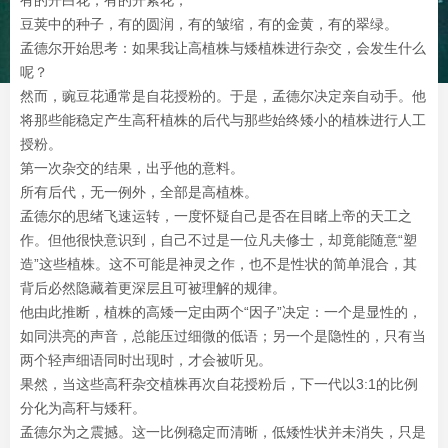
有的开白花，有的开紫花；
豆荚中的种子，有的圆润，有的皱缩，有的金黄，有的翠绿。
孟德尔开始思考：如果我让高植株与矮植株进行杂交，会发生什么
呢？
然而，豌豆花通常是自花授粉的。于是，孟德尔决定亲自动手。他
将那些能稳定产生高秆植株的后代与那些始终矮小的植株进行人工
授粉。
第一次杂交的结果，出乎他的意料。
所有后代，无一例外，全部是高植株。
孟德尔的思绪飞速运转，一度怀疑自己是否在目睹上帝的天工之
作。但他很快意识到，自己不过是一位凡夫修士，却竟能随意“塑
造”这些植株。这不可能是神灵之作，也不是性状的简单混合，其
背后必然隐藏着更深层且可被理解的规律。
他由此推断，植株的高矮一定由两个“因子”决定：一个是显性的，
如同洪亮的声音，总能压过细微的低语；另一个是隐性的，只有当
两个轻声细语同时出现时，才会被听见。
果然，当这些高秆杂交植株再次自花授粉后，下一代以3:1的比例
分化为高秆与矮秆。
孟德尔为之震撼。这一比例稳定而清晰，低矮性状并未消失，只是