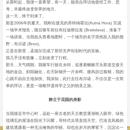
从那时起，我便一直希望，有一天，能亲自拜访他曾经工作、思
考，并最终改变世界的地方。
这一天，终于到来了。
那是2006年的夏天。我刚在捷克的库特纳霍拉(Kutná Hora) 完成
一场学术报告，随后驱车前往布拉迪斯拉发 (Bratislava)，准备下
一场讲座。当我低头查看地图时，一个城市的名字突然跃入我的视
野：布尔诺 (Brno)。
正是在那里，孟德尔完成了那些无声却划时代的实验。
我几乎没有犹豫，立刻改变了行程。
那天，天气晴朗。我驱车行驶在乡间，追逐着蜿蜒尽头那道交接天
地的金边。斜阳融化，在天际铺开一片余晖。微风掠过脸颊，我的
心跳不由自主地加快。我深知，此行去往布尔诺，不仅仅是一次简
单的拜访，更是一场敬拜遗传学之父的朝圣之旅。
静立于花园的身影
当我接近市中心时，远处一座古老的天主教堂逐渐映入眼帘。绿色
琉璃瓦的屋顶在阳光下闪耀，哥特式尖塔直指天空。巴洛克风格的
建筑透露着一种无法掩饰的华丽。却也在岁月的摩挲下，沉淀出一