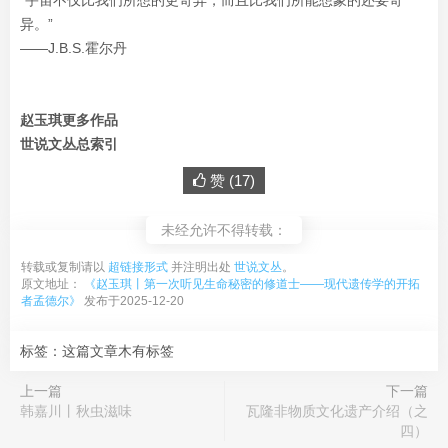
“宇宙不仅比我们所想的更奇异，而且比我们所能想象的还要奇
异。”
——J.B.S.霍尔丹
赵玉琪更多作品
世说文丛总索引
赞 (
17
)
未经允许不得转载：
转载或复制请以
超链接形式
并注明出处
世说文丛
。
原文地址：
《赵玉琪丨第一次听见生命秘密的修道士——现代遗传学的开拓
者孟德尔》
发布于2025-12-20
标签：这篇文章木有标签
上一篇
下一篇
韩嘉川丨秋虫滋味
瓦隆非物质文化遗产介绍（之
四）