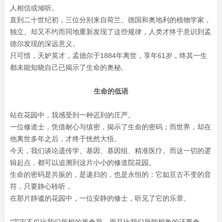
人相信或倾听。
直到二十世纪初，三位分别来自荷兰、德国和奥地利的植物学家，
独立、却又不约而同地重新发现了这些规律，人类才终于意识到孟
德尔发现的深远意义。
只可惜，天妒英才，孟德尔于1884年离世，享年61岁，终其一生
都未能知晓自己已揭示了生命的奥秘。
生命的低语
站在花园中，我感受到一种迟到的庄严。
一位修道士，凭借耐心与缜密，揭示了生命的密码；而世界，却在
他离世多年之后，才终于恍然大悟。
今天，我们谈论遗传学、基因、基因组、精准医疗。而这一切的逻
辑起点，都可以追溯到这片小小的修道院花园。
生命的密码是共振的，是递归的，也是永恒的：它如亘古不变的音
符，只要静心聆听，
在那片静谧的花园中，一位安静的修士，听见了它的乐章。