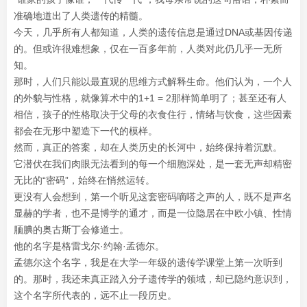
准确地道出了人类遗传的精髓。
今天，几乎所有人都知道，人类的遗传信息是通过DNA或基因传递
的。但或许很难想象，仅在一百多年前，人类对此仍几乎一无所
知。
那时，人们只能以最直观的思维方式解释生命。他们认为，一个人
的外貌与性格，就像算术中的1+1 = 2那样简单明了；甚至还有人
相信，孩子的性格取决于父母的衣食住行，情绪与饮食，这些因素
都会在无形中塑造下一代的模样。
然而，真正的答案，却在人类历史的长河中，始终保持着沉默。
它潜伏在我们肉眼无法看到的每一个细胞深处，是一套无声却精密
无比的“密码”，始终在悄然运转。
更没有人会想到，第一个听见这套密码嘀嗒之声的人，既不是声名
显赫的学者，也不是博学的通才，而是一位隐居在中欧小镇、性情
腼腆的奥古斯丁会修道士。
他的名字是格雷戈尔·约翰·孟德尔。
孟德尔这个名字，我是在大学一年级的遗传学课堂上第一次听到
的。那时，我还未真正踏入分子遗传学的领域，却已隐约意识到，
这个名字所代表的，远不止一段历史。