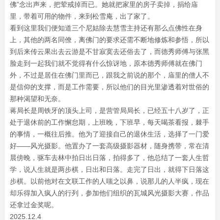
佛”念出声来，把荤戒掉而已。她就把家里的房子卖掉，捐给庙
里，带着可用的物件，来到松雪庵，出了家了。
看到这里我们便知道三个尼姑除去慧雪主持还有那么点佛性在身
上，其他的两名同僚，离佛门的要求还需不断地修炼和参悟，所以
到后来传云果出去云游是不甘寂寞去还俗去了，而德秀师傅与张黑
脸走到一起我们就不觉得有什么惊讶地，原本德秀师傅就在佛门
外，不过是居住在佛门里而已，跟我之前说的那个，庙里的僧人不
是信仰的支撑，而是工作需要，所以他们的目光里渗透着对世俗的
那种渴望和无奈。
蒋局长是周铁牙的顶头上司，是营管局局长，已经五十八岁了，正
处于退休前的工作懈怠期，上班晚，下班早，每天喝茶看报，棘手
的事情，一概往后推。他为了迎接自己的退休生活，选择了一门爱
好——风光摄影。他置办了一套高级摄影器材，随身携带，常在清
晨傍晚，驱车去林中拍日出日落，拍得多了，他总结了一套人生哲
学，说人生就是两步棋，日出和日落。走完了日出，就得下日落这
步棋。以前他对在文联工作的人嗤之以鼻，说那儿的人半疯，现在
却乐得加入疯人的行列，参加他们组织的瓦城风光摄影大赛，作品
还拿过金奖呢。
2025.12.4