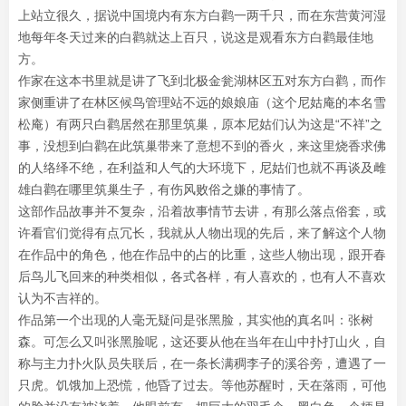
上站立很久，据说中国境内有东方白鹳一两千只，而在东营黄河湿
地每年冬天过来的白鹳就达上百只，说这是观看东方白鹳最佳地
方。
作家在这本书里就是讲了飞到北极金瓮湖林区五对东方白鹳，而作
家侧重讲了在林区候鸟管理站不远的娘娘庙（这个尼姑庵的本名雪
松庵）有两只白鹳居然在那里筑巢，原本尼姑们认为这是“不祥”之
事，没想到白鹳在此筑巢带来了意想不到的香火，来这里烧香求佛
的人络绎不绝，在利益和人气的大环境下，尼姑们也就不再谈及雌
雄白鹳在哪里筑巢生子，有伤风败俗之嫌的事情了。
这部作品故事并不复杂，沿着故事情节去讲，有那么落点俗套，或
许看官们觉得有点冗长，我就从人物出现的先后，来了解这个人物
在作品中的角色，他在作品中的占的比重，这些人物出现，跟开春
后鸟儿飞回来的种类相似，各式各样，有人喜欢的，也有人不喜欢
认为不吉祥的。
作品第一个出现的人毫无疑问是张黑脸，其实他的真名叫：张树
森。可怎么又叫张黑脸呢，这还要从他在当年在山中扑打山火，自
称与主力扑火队员失联后，在一条长满稠李子的溪谷旁，遭遇了一
只虎。饥饿加上恐慌，他昏了过去。等他苏醒时，天在落雨，可他