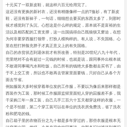
十元买了一双新皮鞋，就这样六百元给用完了。
这还没有更换的新衬衣，还没有稍微像样一点的T恤衫，有了新皮
鞋，还没有新袜子，一句话，细细想去要买的东西太多了，到那时
候才感觉到了头沉。心想这是什么样的规定，原本就不是富裕的生
活以及相匹配的工资支撑，这一出国搞得自己既狼狈又窘迫，在想
为何非要穿西服打领带，打扮人模狗样的。有人说，不失国格。心
里在想打肿脸充胖子才真正意义上的有失国格。
自己的赤贫状态到退休前才有所改善，特别是20世纪八九十年代，
兜里绝对不会有超过一元钱的时候，也就是说，跟同事外出根本就
不敢请同事喝汽水和吃饭，自己所有的钱绝大多数都去买书了，由
于不上交工资，所以也不敢再去管家里面要钱，只好自己从各个方
面去节省。
例如服装大多时候穿着单位发的工作服，不要以为像后来那样都是
西装作为工装，那时候工作服跟监狱里面犯人穿的囚服差不多，我
干采购三年一身工装，自己几乎三百六十五天都穿这样的衣服，一
个是不怕脏，第二个穿工装可以在单位的洗衣房免费洗，省了洗衣
粉和肥皂的钱。
自己箱子里的衣物百分之九十都是多年穿过的，那些衣服是根本无