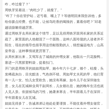
咋，咋过瘦了？”
周铁牙笑着说：“肉吃少了，就瘦了。”
“咋了？你在管护站，还亏着、嘴上了？等德明回来我告诉他，多
给你拨点经费。也不能，让候鸟吃香的喝辣的，素着你吧？”邱老
越说咳嗽得越厉害。
通过周铁牙去局长家这个情节，足以见得周铁牙跟局长家的关系近
疏了，家里面的人他都混了一个面熟，这种八面玲珑的人读者并不
陌生，现在的领导也很享用这些献殷勤的人，猜想偏远地方，山高
皇帝远，这种事情就更厉害了。
从局长家出来，又驾车去了城南的外甥女家，他取出一只花脸鸭，
塞进一只黑胶塑料袋，提着扣门。
开门的是周铁牙的姐姐周如琴。她今年六十七岁，矮个，枯瘦，头
发稀疏灰白，目光黯淡，气色倒不错。周如琴丈夫死的早，他们育
有一儿一女。怕儿女受欺负，她没有再嫁。如今儿子在深圳做生
意，女儿在瓦城林业局干副局长，儿女都出息，她的晚年生活也就
人见人羡。依据候鸟的习性，她暑来寒去，半年跟着儿子在深圳，
半年跟着女儿在瓦城。
姐姐见得多了，告诫弟弟让他处处要谨慎，不能仗着外甥女做官，