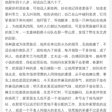
他那年四十八岁，却说自己满六十了。
他家的邻居姓秦，可他说人家姓阎。好在他记得老婆孩子，知道老
婆叫常兰，女儿叫张阔。他告诉他们，自己在山中碰到老虎，它诧
挲着胡子奔向他时，他吓昏了。等他醒来，发现一只神鸟站在他身
上，为他遮风挡雨。当时人们都以为他瞎说。可是张黑脸被吓呆后
的第三年，一支森林勘察小分队在那一带山里，发现了野生东北虎
的踪影。
张树森成为张黑脸后，他所在单位防火办的领导，见他痴傻了，不
适合做扑救队员了，就给他办了病退，每月领取一千多块钱，成了
闲人。他老婆常兰与他恩爱，丈夫这一病，仿佛回到童年，她有带
小孩的感觉，得处处照应他。怕他闷在家里脑子会更糟，春夏时
节，把菜园子种的菜，每日摘取一些，让他用箩筐挑了，担到东市
场去卖。收取市场管理费的人同情他的遭遇，从不收他摊位费。事
实上他也是固定的摊位，今天喜欢炸麻花的甜香气，就把担子放在
炸麻花的摊位前；明天喜欢葱花油饼的气味，就把担子放在那儿，
摊主们也都喜欢他挨着，生意不忙时，可逗他解闷。后来老伴突发
疾病死了，家里面女儿也不是一个省油的灯，幸亏去了候鸟保护
站，在那里可以说尽职尽责地干着分配的工作。其实作家塑造的这
个人，就是一个不食人间烟火的老实人，张黑脸的呆傻不过是表面