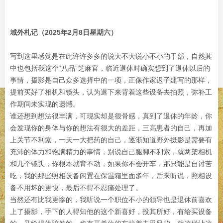
域外札记（2025年2月8日星期六）
写到这里感觉是在此许许多多的说大不大说小不小的干部，自然其
中也包括我这个“八品”芝麻官，临近退休时确实想到了退休以后的
事情，摄影是自己众多选择中的一项，正像作家迟子建写的那样，
提前买好了相机和镜头，认为退下来背着这些设备去拍照，弥补工
作期间未实现的遗憾。
谁还想到想法很丰满，可现实却是很骨感，真到了退休的年龄，你
会发现你的身体与你的想法有很大的差距，三高患者的自己，再加
上关节不利索，一天一大把药的自己，逐渐知道野外摄影是需要有
充沛的体力和饱满精力的事情，别说自己腿脚不利索，就两架相机
和几个镜头，你根本就背不动，如果你不会开车，那只能是自讨苦
吃，我的那些照相设备闲置在保温箱里面多年，后来听说，照相设
备不用坏的更快，最后不得不忍痛处理了。
当然还有比我更惨的，我听说一个职位不小的领导也是退休前喜欢
上了摄影，手下的人得知他的这个新喜好，投其所好，有给买设备