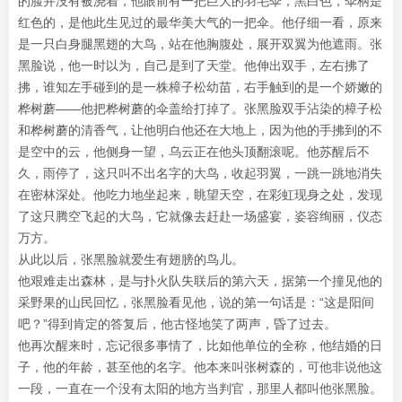
的脸并没有被浇着，他眼前有一把巨大的羽毛伞，黑白色，伞柄是
红色的，是他此生见过的最华美大气的一把伞。他仔细一看，原来
是一只白身腿黑翅的大鸟，站在他胸腹处，展开双翼为他遮雨。张
黑脸说，他一时以为，自己是到了天堂。他伸出双手，左右拂了
拂，谁知左手碰到的是一株樟子松幼苗，右手触到的是一个娇嫩的
桦树蘑——他把桦树蘑的伞盖给打掉了。张黑脸双手沾染的樟子松
和桦树蘑的清香气，让他明白他还在大地上，因为他的手拂到的不
是空中的云，他侧身一望，乌云正在他头顶翻滚呢。他苏醒后不
久，雨停了，这只叫不出名字的大鸟，收起羽翼，一跳一跳地消失
在密林深处。他吃力地坐起来，眺望天空，在彩虹现身之处，发现
了这只腾空飞起的大鸟，它就像去赶赴一场盛宴，姿容绚丽，仪态
万方。
从此以后，张黑脸就爱生有翅膀的鸟儿。
他艰难走出森林，是与扑火队失联后的第六天，据第一个撞见他的
采野果的山民回忆，张黑脸看见他，说的第一句话是：“这是阳间
吧？”得到肯定的答复后，他古怪地笑了两声，昏了过去。
他再次醒来时，忘记很多事情了，比如他单位的全称，他结婚的日
子，他的年龄，甚至他的名字。他本来叫张树森的，可他非说他这
一段，一直在一个没有太阳的地方当判官，那里人都叫他张黑脸。