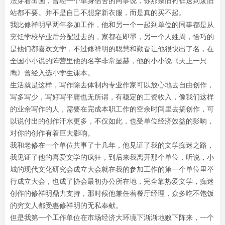
法穿着出国，曾经一个单身宿舍的同事说，你那条旧衬裤送到废旧
站都不要。并不是自己不想穿新衣服，而是真的买不起。
我比修祥明早两年参加工作，他和另一个一起到单位的同事都是从
烹饪学校毕业后分配过去的，家都在即墨，另一个人姓周，恰巧的
是他们都喜欢文学，不过修祥明的聪慧和勤奋让他很快出了名，在
全国小小说的阵营里他的名字非常显赫，他的小小说《天上一只
鹰》曾经入选小学生课本。
生活就是这样，写作除去体制内专业作家可以放心地去自由创作，
写多写少，写好写平庸也无所谓，有稳定的工资收入，像我们这样
的业余写作的人，需要在完成本职工作的空余时间里去搞创作，可
以说付出的创作汗水更多，不仅如此，也受单位经济效益的影响，
对你的创作有着巨大影响。
我和老修在一个单位共事了十几年，他见证了我的文学痴迷之路，
我见证了他的喜爱文学的疯狂，到后来我离开那个单位，听说，小
城的现代文化研究会成立大会就在我的参加工作的第一个单位里举
行成立大会，也成了协会最初办公所在地，完全靠热爱文学，痴迷
创作的修祥明鼎力支持，那时候他兼任着餐厅经理，众多吃不饱饭
的穷文人都受惠修祥明的无私奉献。
但是我第一个工作单位在市场经济大环境下渐渐地败下阵来，一个