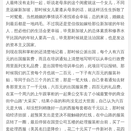
人最终没有走到一起，听说老母亲的这个闺蜜就这一个女儿，不同
意远嫁新加坡，那时候女儿要遵从母亲的话，就这样活生生拆散了
一对鸳鸯。当然婚姻的事情说不准找谁会幸福，总的来说，婚姻走
到最后都是一地鸡毛。不过我还是坚信假如嫁给那位新加坡的年轻
人，想必他们的生活会更幸福，毕竟新加坡人的总体素质和修养水
平比国内的年轻人要高一点，毕竟那时候就是法治国家，也是发达
的资本主义国家。
到现在我和掌柜的还清楚地记着，那时候公派出国，每个人有六百
元的出国服装费，而且在培训通知上清楚地写明可以从单位行政费
用里面列支礼品费，是出国带给培训单位的，此项目可以报销。那
时候我们的工资每个月也就一二百元，一下子有六百元的服装补
贴，等同于自己三个月的工资，那是一笔大钱，自己拿着通知去财
务那里支出了一千元钱，六百元的出国服装费，四百元的礼品费。
在某一个周六的上午跟掌柜的一起乘公交车去了小城最繁华的商业
街中山路“大采买”，结果小庙的和尚没见过大世面，自己认为六百
元是大钱，却没想到稍微好一点的西服每套都在千元以上，那时候
咱经济拮据，超预算支出是坚决不能触碰的红线，在中山路的服装
店转了一圈，最后停留在国货公司五楼的处理服装柜台前，买了一
套处理西服（美其名曰是降价），花二十元买了一件新衬衣，花四