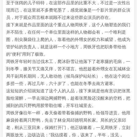
至于张阔的儿子特特，在这部作品里的比重不大，不过是一次性出
现而已，在这里就不多费笔墨了，感觉就像是一个影片里的群众演
员，对于观众而言根本就顾不过来这些群众演员的存在。
接下来就是作品里面的这个重点人物周铁牙，这个人物塑造的我们
并不陌生，在任何一个单位里面这样的人物都会有，一个唯利是
图，削尖脑袋往上爬的人，靠着他的外甥女的权力和威望，他成为
管护站的负责人，就是这样一个小地方，周铁牙也把职务带给他
的“便利”用到了极致。
周铁牙年轻时当过伐木工，爬冰卧雪让他落下了老寒腿的毛病，一
到冬季，膝关节又痛又痒，苦不堪言。他想趁着外甥女在瓦城林业
局干副局长期间，无人敢动他（候鸟保护站站长），他在这个岗位
多捞一些，再过几年，六十岁了，也能在冬季去南方避寒。
这短短的介绍就知道了这个人的人品，接下来就是他有意识把张黑
脸给灌醉，一早去湖边网捕野鸭，趁着张黑脸还没醒来的空档，把
捕到的四只野鸭用胶带勒住嘴，开车往城里去。
周铁牙像往年一样，春天偷着带着偷捕的野鸭，给领导进贡。他用
麻袋拎着两只野鸭，先去了林业局邱德明局长家。局长的父亲邱
老，刚从三亚回来，保姆打开门，他正咳嗽着，一见周铁牙，立刻
两眼放光，边咳边说：“我估摸着，你，该来了，半年，没见，