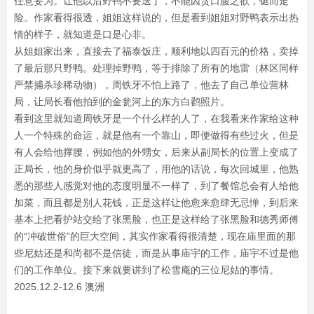
任意妄为。让他以后野鸭不要送了，不能因贪口腹之欲，铤而走
险。作家看得很透，姐姐这样说的，但是看到姐姐对野鸭表示出热
情的样子，就知道是口是心非。
从姐姐家出来，直接去了福泰饭庄，顺利地以四百元的价格，卖掉
了最后那只野鸭。处理掉野鸭，等于排除了所有的地雷（林区同样
严禁捕杀珍稀动物），周铁牙不怕上路了，他去了自己单位营林
局，让局长看他拍到的金瓮河上的东方白鹳照片。
看到这里就知道周铁牙是一个什么样的人了，在我看来作家给这种
人一个特殊的命运，就是他有一个靠山，即便做得有些过火，但是
有人会给他撑腰，例如他的外甥女，后来从副局长的位置上变成了
正局长，他的身价似乎就更高了，用他的话说，每次回城里，他熟
悉的那些人感觉对他的态度明显不一样了，到了餐馆总会有人给他
加菜，而且都是别人花钱，正是这样让他愈来愈肆无忌惮，到后来
基本上把看护站交给了张黑脸，也正是这样给了张黑脸和德秀师傅
的“冲破世俗”的巨大空间，其实作家看得很清楚，现在庙里面的那
些尼姑还是和尚都不是信徒，而是从事庙宇的工作，庙宇不过是他
们的工作单位。接下来就要讲到了松雪庵的三位尼姑的事情。
2025.12.2-12.6 澳洲