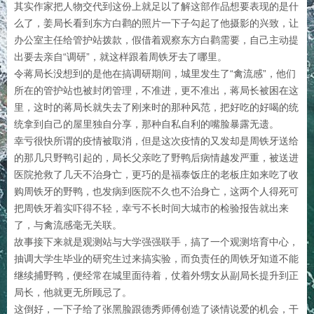
其实作家把人物交代到这份上就足以了解这部作品想要表现的是什
么了，姜局长看到东方白鹳的照片一下子勾起了他摄影的兴致，让
办公室主任给管护站拨款，假借着观察东方白鹳需要，自己主动提
出要去亲自“调研”，就这样跟着周铁牙去了哪里。
令蒋局长没想到的是他在搞调研期间，城里发生了“禽流感”，他们
所在的管护站也被封闭管理，不准进，更不准出，蒋局长被困在这
里，这时的蒋局长就失去了刚来时的那种风范，把好吃的好喝的统
统拿到自己的屋里独自分享，那种自私自利的嘴脸暴露无遗。
幸亏很快所谓的疫情被取消，但是这次疫情的又发却是周铁牙送给
的那几只野鸭引起的，局长父亲吃了野鸭后病情越发严重，被送进
医院抢救了几天不治身亡，更巧的是福泰饭庄的老板庄如来吃了收
购周铁牙的野鸭，也发病到医院不久也不治身亡，这两个人得死可
把周铁牙着实吓得不轻，幸亏不长时间大城市的检验报告就出来
了，与禽流感毫无关联。
故事接下来就是观测站与大学强强联手，搞了一个观测培育中心，
抽调大学生毕业的研究生过来搞实验，而负责任的周铁牙知道不能
继续捕野鸭，便经常在城里面待着，仗着外甥女从副局长提升到正
局长，他就更无所顾忌了。
这倒好，一下子给了张黑脸跟德秀师傅创造了谈情说爱的机会，干