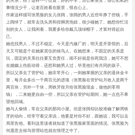
的关系，得了这样一个位置，好的不学，沾公家便宜，假公肥私的
事情没少干，让老百姓看在眼里，恨在心上。
作家这样描写张黑脸的女儿张阔，张阔的男人近些年挣了些钱，手
上阔绰了，就常去洗头房和捏脚房泡妞，很少碰她了。她想你忙活
别的女人，让我闲着，我要多给你戴几顶绿帽子，才算对得起自
己。
她也找男人，不过不稳定。今天是汽修厂的，明天是开茶馆的，后
天又可能是个在她家居住的候鸟人。在她想来，不固定的关系是
玩，固定的关系往往要互负责任，闹不好就是你死我活，她可不想
在婚姻上伤筋动骨，还想和她男人过，毕竟他们有共同的孩子。
所以父亲去了管护站，她非常开心，一则她掌握的父亲的退休金卡
里，每月会多出一千两百元的进项（张黑脸在管护站月收入是两千
两百块，另外一千块，周铁牙按月给张黑脸现金，做他的零用
钱），二来她更自由一些，所以父亲在管护站期间，她一点也不希
望他回城。
她与人偷情，常在父亲的那间小屋。但是张阔却比较准确了解周铁
牙的动向，经常守着父亲说，他要是对你不好，跟她说，我可以去
局里告他。看到这里读者就知道了张黑脸家里面的情况。张黑脸为
何愿意去候鸟管理站也就在情理之中了。