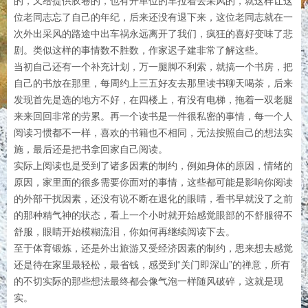
的，又给提供胶卷的，也有开单位的车拉着去采风的，就这样让这
位老同志忘了自己的年纪，后来还没有退下来，这位老同志就在一
次外出采风的路途中出车祸永远离开了我们，疯狂的喜好变味了悲
剧。类似这样的事情数不胜数，作家迟子建非常了解这些。
当初自己还有一个补充计划，万一腿脚不利索，就搞一个书房，把
自己的书放在那里，每周约上三五好友去那里读书聊天喝茶，后来
发现首先是选的地方不好，在四楼上，有没有电梯，拖着一双老腿
来来回回非常的劳累。再一个读书是一件很私密的事情，每一个人
阅读习惯都不一样，喜欢的书籍也不相同，无法按照自己的想法实
施，最后还是把书拿回家自己阅读。
实际上阅读也是受到了诸多因素的制约，例如身体的原因，情绪的
原因，家里面的很多需要你面对的事情，这些都可能是影响你阅读
的外部干扰因素，还没有说不断在退化的眼睛，看书早就没了之前
的那种精气神的状态，看上一个小时就开始感觉眼部的不舒服得不
舒服，眼睛开始模糊流泪，你如何再继续阅读下去。
至于体育锻炼，还是外出旅游又受经济因素的制约，思来想去感觉
还是待在家里最轻松，最省钱，感受到“关门即深山”的禅意，所有
的不切实际的那些想法最终都会像气泡一样随风破碎，这就是现
实。