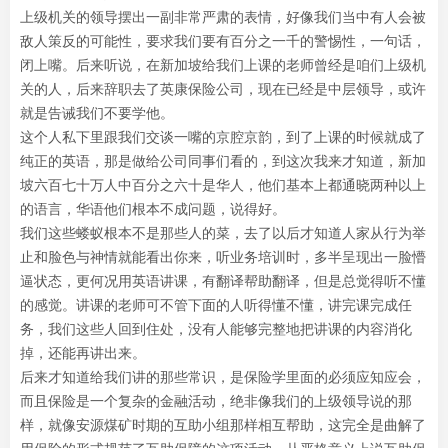
上级机关的领导摆出一副非常严肃的表情，好像我们当中有人会被
敌人策反的可能性，要求我们要有百分之一千的警惕性，一句话，
闭上嘴。后来听说，在新加坡给我们上课的老师曾经是咱们上级机
关的人，后来辞职去了英康保险公司，现在已经是中层领导，或许
就是告诫我们不要学他。
这个人私下里跟我们交谈一嘴的京腔京韵，到了上课的时候就成了
纯正的英语，那是做给公司同事们看的，到这次我来才知道，新加
坡六百七十万人中百分之六十是华人，他们基本上都通晓两种以上
的语言，华语他们根本不成问题，说得好。
我们这些蝼蚁根本不是那些人的菜，去了以后才知道人家从行为举
止和脸色与神情就能看出你来，听业务培训时，多半呈现出一脸懵
逼状态，更何况用英语讲课，有翻译帮助翻译，但是总觉得听不懂
的感觉。讲课的老师可不管下面的人听得懂不懂，讲完课完成任
务，我们这些人回到住处，没有人能够完整地把讲课的内容消化
掉，还能再讲出来。
后来才知道给我们讲的那些常识，是保险学里面的必须应知应会，
而且保险是一个复杂的金融活动，绝非像我们的上级领导说的那
样，就像安源煤矿时期的互助小组那样相互帮助，这完全是曲解了