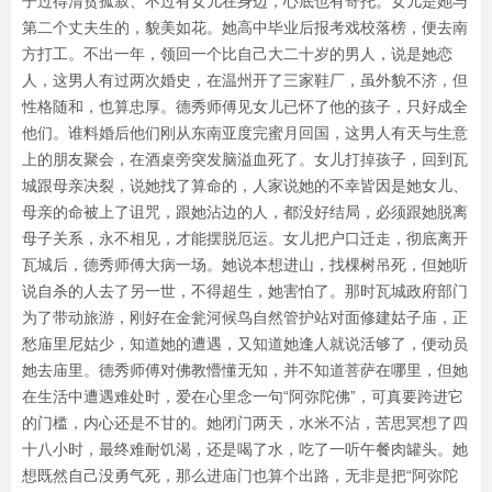
子过得清贫孤寂、不过有女儿在身边，心底也有寄托。女儿是她与
第二个丈夫生的，貌美如花。她高中毕业后报考戏校落榜，便去南
方打工。不出一年，领回一个比自己大二十岁的男人，说是她恋
人，这男人有过两次婚史，在温州开了三家鞋厂，虽外貌不济，但
性格随和，也算忠厚。德秀师傅见女儿已怀了他的孩子，只好成全
他们。谁料婚后他们刚从东南亚度完蜜月回国，这男人有天与生意
上的朋友聚会，在酒桌旁突发脑溢血死了。女儿打掉孩子，回到瓦
城跟母亲决裂，说她找了算命的，人家说她的不幸皆因是她女儿、
母亲的命被上了诅咒，跟她沾边的人，都没好结局，必须跟她脱离
母子关系，永不相见，才能摆脱厄运。女儿把户口迁走，彻底离开
瓦城后，德秀师傅大病一场。她说本想进山，找棵树吊死，但她听
说自杀的人去了另一世，不得超生，她害怕了。那时瓦城政府部门
为了带动旅游，刚好在金瓮河候鸟自然管护站对面修建姑子庙，正
愁庙里尼姑少，知道她的遭遇，又知道她逢人就说活够了，便动员
她去庙里。德秀师傅对佛教懵懂无知，并不知道菩萨在哪里，但她
在生活中遭遇难处时，爱在心里念一句“阿弥陀佛”，可真要跨进它
的门槛，内心还是不甘的。她闭门两天，水米不沾，苦思冥想了四
十八小时，最终难耐饥渴，还是喝了水，吃了一听午餐肉罐头。她
想既然自己没勇气死，那么进庙门也算个出路，无非是把“阿弥陀