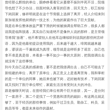
曾经那么辉煌的单位，眼睁睁看着它从萎靡不振到半死不活，院领
导也想了不少办法，但面对病入膏肓的巨兽，回天无力，职工纷纷
下岗回家，修祥明就是在这个节骨眼上选择了离开，经人介绍来到
新加坡发挥他厨师的一技之长，为他的家庭作出了巨大贡献。
我是在单位整体效益严重下滑的时候被抽调去帮助工作，很多人都
说我是临阵脱逃，其实自己知道绝不是像外人说的那样，是主管领
导将我“放逐”，他不希望别人在他耳边继续听到说我的那些闲言碎
语，因为是他最初提议使用我的，后来越干越大，绯闻就越来越
多，谬误说一千遍就成为真理，领导就是这样听多了谣言，自己也
拿不准是真是假，本着多一事不如少一事的大原则，把我借调出去
就没有了这些事情。
到今天自己还真的感谢他，要不是把我借调出去，自己不可能去了
新组建的单位，离开了原单位，真正意义上是逃离苦海，我和掌柜
的是一个单位的同事，她后来也被下岗，还好她有技术，下岗回家
就又找到了医疗单位帮忙，家庭生活没有受到太大的冲击。
跟老修聊天时说，在曾经我们单位有两个巨大收获，其一，是分到
了一套房子，第二个是找了一个贤惠和漂亮的媳妇，有这两点就足
够了，至于经历的那些事情，例如干过卫生员、勤杂工、科员、采
购员等等，都是未来创作的题材。