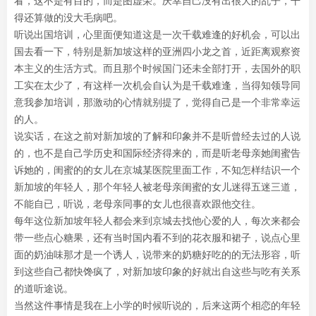
看，这不是有目的，而是图虚荣。庆幸自己没有出很大的乱子，干
得还算做的没大毛病吧。
听说出国培训，心里面便知道这是一次千载难逢的好机会，可以出
国去看一下，特别是新加坡这样的亚洲四小龙之首，近距离观察资
本主义的生活方式。而且那个时候国门还未全部打开，去国外的职
工实在太少了，有这样一次机会自认为是千载难逢，当得知领导同
意我参加培训，那激动的心情就别提了，觉得自己是一个非常幸运
的人。
说实话，在这之前对新加坡的了解和印象并不是听曾经去过的人说
的，也不是自己学历史和国际经济得来的，而是听老母亲她闺蜜告
诉她的，闺蜜的的女儿在京城某医院里面工作，不知怎样结识一个
新加坡的年轻人，那个年轻人被老母亲闺蜜的女儿迷得五迷三道，
不能自已，听说，老母亲同事的女儿也很喜欢跟他交往。
每年这位新加坡年轻人都会来到京城去找他心爱的人，每次来都会
带一些点心糖果，还有当时国内看不到的花衣服和裙子，说点心里
面的奶油味那才是一个诱人，说带来的奶糖好吃的的无法形容，听
到这些自己都快馋疯了，对新加坡印象的好就出自这些与吃有关系
的道听途说。
当然这件事情是我在上小学的时候听说的，后来这两个相恋的年轻