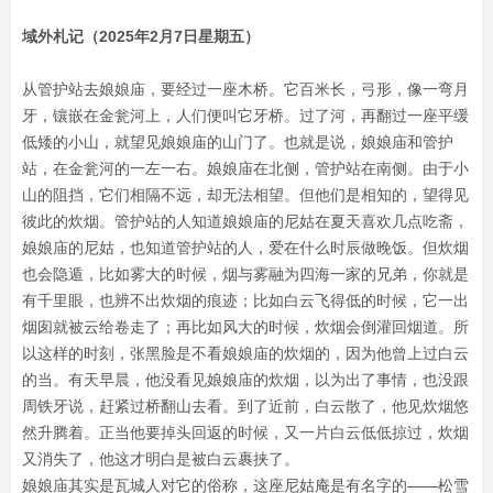
域外札记（2025年2月7日星期五）
从管护站去娘娘庙，要经过一座木桥。它百米长，弓形，像一弯月
牙，镶嵌在金瓮河上，人们便叫它牙桥。过了河，再翻过一座平缓
低矮的小山，就望见娘娘庙的山门了。也就是说，娘娘庙和管护
站，在金瓮河的一左一右。娘娘庙在北侧，管护站在南侧。由于小
山的阻挡，它们相隔不远，却无法相望。但他们是相知的，望得见
彼此的炊烟。管护站的人知道娘娘庙的尼姑在夏天喜欢几点吃斋，
娘娘庙的尼姑，也知道管护站的人，爱在什么时辰做晚饭。但炊烟
也会隐遁，比如雾大的时候，烟与雾融为四海一家的兄弟，你就是
有千里眼，也辨不出炊烟的痕迹；比如白云飞得低的时候，它一出
烟囱就被云给卷走了；再比如风大的时候，炊烟会倒灌回烟道。所
以这样的时刻，张黑脸是不看娘娘庙的炊烟的，因为他曾上过白云
的当。有天早晨，他没看见娘娘庙的炊烟，以为出了事情，也没跟
周铁牙说，赶紧过桥翻山去看。到了近前，白云散了，他见炊烟悠
然升腾着。正当他要掉头回返的时候，又一片白云低低掠过，炊烟
又消失了，他这才明白是被白云裹挟了。
娘娘庙其实是瓦城人对它的俗称，这座尼姑庵是有名字的——松雪