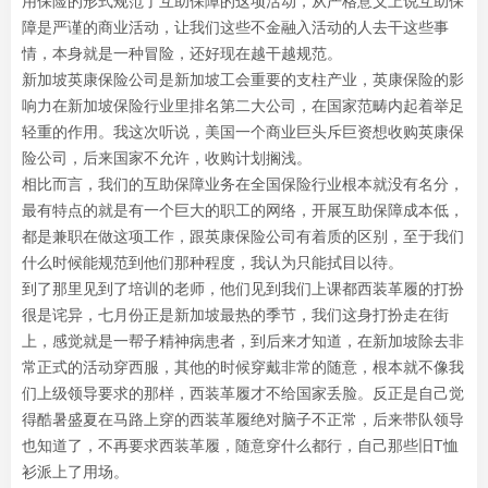
用保险的形式规范了互助保障的这项活动，从严格意义上说互助保
障是严谨的商业活动，让我们这些不金融入活动的人去干这些事
情，本身就是一种冒险，还好现在越干越规范。
新加坡英康保险公司是新加坡工会重要的支柱产业，英康保险的影
响力在新加坡保险行业里排名第二大公司，在国家范畴内起着举足
轻重的作用。我这次听说，美国一个商业巨头斥巨资想收购英康保
险公司，后来国家不允许，收购计划搁浅。
相比而言，我们的互助保障业务在全国保险行业根本就没有名分，
最有特点的就是有一个巨大的职工的网络，开展互助保障成本低，
都是兼职在做这项工作，跟英康保险公司有着质的区别，至于我们
什么时候能规范到他们那种程度，我认为只能拭目以待。
到了那里见到了培训的老师，他们见到我们上课都西装革履的打扮
很是诧异，七月份正是新加坡最热的季节，我们这身打扮走在街
上，感觉就是一帮子精神病患者，到后来才知道，在新加坡除去非
常正式的活动穿西服，其他的时候穿戴非常的随意，根本就不像我
们上级领导要求的那样，西装革履才不给国家丢脸。反正是自己觉
得酷暑盛夏在马路上穿的西装革履绝对脑子不正常，后来带队领导
也知道了，不再要求西装革履，随意穿什么都行，自己那些旧T恤
衫派上了用场。