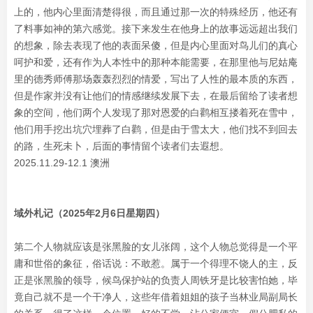
上的，他内心里面清楚得很，而且通过那一次的特殊经历，他还有
了料事如神的第六感觉。接下来发生在他身上的故事远远超出我们
的想象，除去表现了他的表面呆傻，但是内心里面对鸟儿们的真心
呵护和爱，还有作为人本性中的那种本能需要，在那里他与尼姑庵
里的德秀师傅那场轰轰烈烈的情爱，写出了人性的最本质的东西，
但是作家并没有让他们的情感继续发展下去，在最后留给了读者想
象的空间，他们两个人发现了那对恩爱的白鹳相互搂着死在雪中，
他们用手挖出坑穴埋葬了白鹳，但是由于雪太大，他们找不到回去
的路，生死未卜，后面的事情留个读者们去遐想。
2025.11.29-12.1 澳洲
域外札记（2025年2月6日星期四）
第二个人物就应该是张黑脸的女儿张阔，这个人物总觉得是一个平
庸和世俗的象征，俗话说：不敢惹。属于一个得理不饶人的主，反
正是张黑脸的领导，候鸟保护站的负责人周铁牙是比较害怕她，毕
竟自己就不是一个干净人，这些年借着姐姐的孩子当林业局副局长