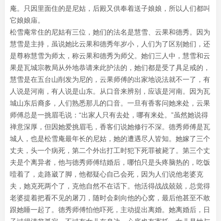
庵。只因里面住的是尼姑，后殿又供奉着送子娘娘，所以人们都叫
它娘娘庙。
松雪庵常住的尼姑有三位，她们的法名是慧雪、云果和德秀。因为
慧雪是主持，虽说她比云果和德秀年岁小，人们为了区别她们，还
是尊称慧雪为师太，称云果和德秀为师父。她们三人中，慧雪和云
果是瓦城宗教局从外地恭请来此护法的，她们都是受了具足戒的，
慧雪是在五台山削发为尼的，云果师傅的出家地说法就不一了，有
人说是河南，有人说是山东。从口音来辨别，应该是河南。因为瓦
城山东后裔多，人们熟悉那儿的口音。一旦有香客问她来处，云果
师傅总是一挑眉毛说：“出家人只有去处，哪有来处。”虽然她说得
禅意深厚，但因她爱挑眉毛，香客们说她修行不深。德秀师傅是瓦
城人，也是松雪庵最年长的尼姑，她的遭遇尽人皆知。她嫁了三个
丈夫，头一个病死，第二个外出打工时犯下死罪被毙了。第三个丈
夫是个离异者，他与德秀师傅结婚后，哪怕只是头疼脑热的，吃饭
噎着了，走路崴了脚，他都疑心自己会死，因为人们说他老婆克
夫，她克死两个了，克他自然不在话下。他活得战战兢兢，总觉得
老婆提着把看不见的屠刀，随时会刺向他的心窝，最后他甚至不敢
跟她睡一起了。德秀师傅怕他吓死，主动提出离婚。她离婚后，日