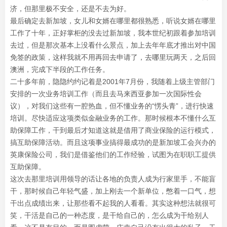
济，但那里极不安全，还是不去为好。
最后确定去新加坡，女儿和女婿在哪里都很熟悉，听说女婿在哪里
工作了十年，正好掌柜的没去过新加坡，我本世纪初跟着参加培训
去过，但是那次基本上没看什么景点，加上去年年底才推出对中国
免签的政策，这样我就不用再回去申请了，去哪里玩两天，之后回
澳洲，完成下半段的工作任务。
二十多年前，隐隐约约记着是2001年7月份，我随着上级主管部门
安排的一次业务培训工作（而且去马来西亚参加一次国际性会
议），对我们这些有一腔热血，但不懂业务的“愣头青”，进行快速
培训。尽快适应这项类似金融业务的工作。那时候根本不懂什么互
助保障工作，干到最后才知道这就是借用了商业保险的运行模式，
搞互助保障活动。而且这项事业搞得最成功的是新加坡工会兴办的
英康保险公司，我们是借鉴他们的工作经验，试图为在职职工提供
互助保障。
这次去那里培训用领导的话让各地的负责人成为行家里手，不能盲
干，那时候自己年轻气盛，加上刚去一个新单位，憋着一口气，想
干出点成绩出来，让那些看不起我的人看看。其实这种想法就很可
笑，干活是自己的一种态度，是干给自己的，怎么成为干给别人