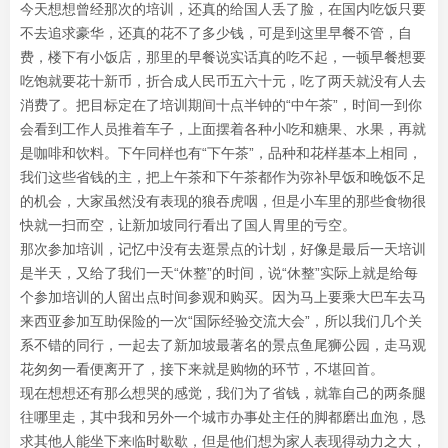
今天想想曾经那次的培训，还真的给国人丢了脸，在国内吃饭只要
不去追求豪华，还真的花不了多少钱，可是到这里早餐不管，自
费，楼下有小饭店，那里的早餐说实话真的吃不起，一顿早餐想要
吃饱就要花十新币，折合成人民币五六十元，吃了两天就没有人去
消费了。把目标定在了培训期间十点半钟的“中午茶”，时间一到你
会看到工作人员推着车子，上面摆着各种小吃和糖果、水果，再就
是咖啡和饮料。下午同样也有“下午茶”，品种和花样基本上相同，
我们这些省钱的主，把上午茶和下午茶都作为弥补早饭和晚饭不足
的机会，大家虽然没有表现的狼吞虎咽，但是小车里的那些食物很
快就一扫而空，让新加坡同行看出了国人胃里的亏空。
那次参加培训，记忆中没有去逛景点的计划，好像是最后一天培训
是半天，又给了我们一天“休整”的时间，说“休整”实际上就是给每
个参加培训的人留出点时间参观和购买。因为马上要乘大巴车去马
来西亚参加互助保险的一次“国际经验交流大会”，所以我们几个关
系不错的同行，一起去了新加坡最著名的景点鱼尾狮公园，走马观
花匆匆一看便离开了，接下来就是购物的环节，不堪回首。
现在想想还有那么想哭的感觉，我们为了省钱，就靠自己的两条腿
往哪里走，其中我和另外一个城市办事处主任的脚都磨出血泡，恳
求其他人能坐下来临时歇歇，但是他们想为家人表现得动力之大，