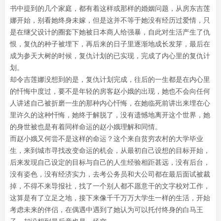
书中提到的几个家庭，都有着这样或那样的婚姻问题，从房东吉莲
娜开始，别看她终身未嫁，但是这并不等于她没有经历过爱情，只
是在继父设计的圈套下她被日本商人给强暴，自此对生活产生了仇
恨，复仇的种子被埋下，再后来的日子里逐渐地成长发芽，最后在
成为参天大树的时候，复仇计划的已实现，完成了内心里的复仇计
划。
却令吉莲娜没想到的是，复仇计划完成，往后的一生都是在内心里
的忏悔中度过，要不是年轻的房客赵小娥的出现，她也不会向任何
人讲述自己被折磨一生的那种内心忏悔，在她临死前讲出来埋在心
里许久的这种忏悔，她终于解脱了，没有遗憾地离开这个世界，她
的身世被也是有着同样命运的赵小娥理解和同情。
而赵小娥又何尝不是这样的命运？这个来自贫穷农村的大学毕业
生，来到城市寻找改变命运的机会，从最初自己设想的目标开始，
后来发现自己设定的目标与自己的人生经验相距甚远，没有后台，
没有姿色，没有经济实力，去考公务员和大公司都在最后面试被裁
掉，不得不来导报社，找了一个别人都不愿意干的文字校对工作，
这算是有了立足之地，接下来像千千万万大学生一样的生活，开始
考虑未来的伴侣，在偶遇中遇到了她认为可以托付终身的白马王