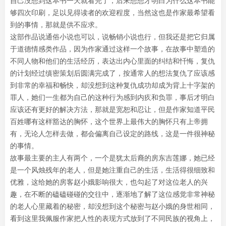
自己没想到这本书一天就看完了，后来想想才明白为什么这本书能
够四次印刷，足以见得读者的欢迎程度，当然这也是作家最希望看
到的事情，那就是供不应求。
这部作品说通俗小说也可以，说畅销小说也行，但我还是把它归属
于道德情感类作品，因为作家通过这样一个故事，在故事中塑造的
不同人物和他们的生活经历，表达出内心里面的纠结和忏悔，复仇
的计划经过缜密策划后圆满完成了，按通常人的想法复仇了应该感
到非常的幸福和畅快，却没想到这种复仇成功却成为背上十字架的
罪人，她们一生都为自己的这种行为感到内疚和负罪，事后才明白
应该还有更好的解决方法，那就是宽恕和忍让，但是作家知道平民
百姓哪有这样豁达的胸怀，这个世界上最伟大的胸怀只有上帝拥
有，无论人怎样去做，都会偏离自己设定的路线，这是一件很神秘
的事情。
故事最主要的主人有两个，一个是犹太后裔的房东吉莲娜，她已经
是一个风烛残年的老人，但是她注重自己的生活，生活得很细致和
优雅，这给她的房客赵小娥影响很大，也勾起了对这位老人的兴
趣，在不断的磕磕碰碰的交往中，逐渐地了解了这位感觉非常神秘
的老人心里藏着的秘密，却没想到这个秘密与赵小娥的身世相同，
看到这里我佩服作家把人性的表现方式放到了不同民族的视角上，