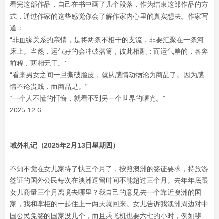
看完这部作品，自己在书中画了几个段落，作为结束这部作品的方
式，通过作家的这些感觉你会了解作家内心里的真实想法。作家写
道：
“非血缘关系的亲情，是将两条不相干的支流，非要汇聚在一条河
床上。当然，运气好的会冲破藩篱，彼此相融；而运气差的，各奔
前程，两相无干。”
“看来男女之间一旦撕破脸皮，就从感情动物沦为商品了。因为感
情不论贵贱，而商品是。”
“一个人不懂的忏悔，就看不到另一个世界的曙光。”
2025.12.6
域外札记（2025年2月13日星期四）
不知不觉在女儿家待了快三个月了，按照澳洲的签证要求，持旅游
签证的国外公民每次在澳洲逗留时间不能超过三个月。去年年底跟
女儿商量三个月离境去哪里？我自己的意见去一个靠近澳洲的国
家，我和掌柜的一起住上一两天就回来。女儿告诉我澳洲周边对中
国公民免签的国家没几个，而且乘飞机也要六七的小时，例如斐