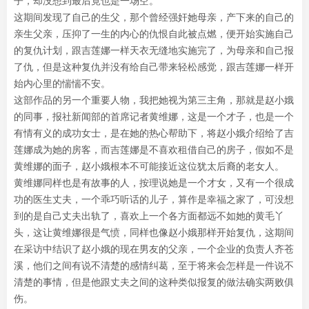
子，却没想到最后竟也是一场空。
这期间发现了自己的生父，那个曾经强奸她母亲，产下来的自己的
亲生父亲，压抑了一生的内心的仇恨自此被点燃，便开始实施自己
的复仇计划，跟吉莲娜一样天衣无缝地实施完了，为母亲和自己报
了仇，但是这种复仇并没有给自己带来轻松感觉，跟吉莲娜一样开
始内心里的惴惴不安。
这部作品的另一个重要人物，我把她视为第三主角，那就是赵小娥
的同事，报社新闻部的首席记者黄维娜，这是一个才子，也是一个
有情有义的成功女士，是在她的热心帮助下，将赵小娥介绍给了吉
莲娜成为她的房客，而吉莲娜是不喜欢租借自己的房子，假如不是
黄维娜的面子，赵小娥根本不可能接近这位犹太后裔的老女人。
黄维娜同样也是有故事的人，按理说她是一个才女，又有一个很成
功的医生丈夫，一个乖巧听话的儿子，算作是幸福之家了，可没想
到的是自己丈夫出轨了，喜欢上一个各方面都远不如她的黄毛丫
头，这让黄维娜很是气愤，同样也像赵小娥那样开始复仇，这期间
在采访中结识了赵小娥的现在男友的父亲，一个企业的负责人齐苍
溪，他们之间有说不清楚的感情纠葛，至于将来会怎样是一件说不
清楚的事情，但是他跟丈夫之间的这种类似报复的做法确实两败俱
伤。