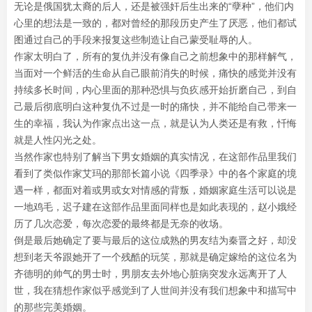
无论是俄国犹太裔的后人，还是被强奸后生出来的“孽种”，他们内
心里的想法是一致的，都对曾经的那段历史产生了厌恶，他们都试
图通过自己的手段来报复这些制造让自己蒙受耻辱的人。
作家太明白了，所有的复仇并没有像自己之前想象中的那样解气，
当面对一个鲜活的生命从自己眼前消失的时候，痛快的感觉并没有
持续多长时间，内心里面的那种恐惧与负疚感开始折磨自己，到自
己最后彻底明白这种复仇不过是一时的痛快，并不能给自己带来一
生的幸福，我认为作家点出这一点，就是认为人类还是有救，忏悔
就是人性闪光之处。
当然作家也特别了解当下男女婚姻的真实情况，在这部作品里我们
看到了类似作家艾玛的那部长篇小说《四季录》中的各个家庭的境
遇一样，都面对着或男或女对情感的背叛，婚姻家庭生活可以说是
一地鸡毛，迟子建在这部作品里面同样也是如此表现的，赵小娥经
历了几次恋爱，每次恋爱的最终都是无奈的收场。
倒是最后她确定了要与最后的这位成熟的男友结为秦晋之好，却没
想到老天爷跟她开了一个残酷的玩笑，那就是确定嫁给的这位名为
齐德明的帅气的男士时，男朋友去外地心脏病突发永远离开了人
世，我在猜想作家似乎感觉到了人世间并没有我们想象中和描写中
的那些完美婚姻。