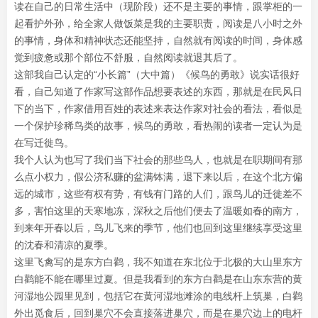
读在自己的日常生活中（现阶段）还不是主要的事情，跟掌柜的一
起看护外孙，给全家人做饭菜是我的主要职责，阅读是八小时之外
的事情，身体和精神状态还能坚持，自然就有阅读的时间，身体感
觉到疲惫或那个部位不舒服，自然阅读就退其后了。
这部我自己认定的“小长篇”（大中篇）《候鸟的勇敢》说实话很好
看，自己知道了作家写这部作品想要表述的东西，那就是在民风日
下的当下，作家借用百姓的表述来表达作家对社会的看法，看似是
一个保护珍稀鸟类的故事，候鸟的勇敢，看热闹的读者一定认为是
在写迁徙鸟。
我个人认为也写了我们当下社会的那些鸟人，也就是在职期间有那
么点小权力，假公济私赚的盆满钵满，退下来以后，在这个北方偏
远的城市，这些有权有势，有钱有门路的人们，跟鸟儿的迁徙差不
多，害怕这里的天寒地冻，深秋之后他们便去了温暖如春的南方，
到来年开春以后，鸟儿飞来的季节，他们也回到这里继续享受这里
的沈春和清凉的夏季。
这里飞禽写的是东方白鹳，我不知道在东北位于北极的大山里东方
白鹳能不能在哪里过夏。但是我看到的东方白鹳是在山东东营的黄
河湿地公园里见到，包括它在黄河湿地滩涂的电线杆上筑巢，白鹳
外出觅食后，回到巢穴不会直接落进巢穴，而是在巢穴边上的电杆