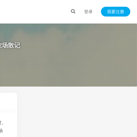
登录
我要注册
农场散记
村。
场