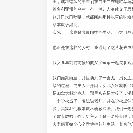
里，成群结队的牛羊们在自由自在地吃草玩
维多利亚州的乡村，有一种让人身体先于思
张开口大口呼吸，就能闻到那种牧草的味道
活本就该如此。
实际上，这也是我最向往的生活。与大自然
也正是在这样的乡村，我遇到了这片花卉农
我女儿早就提前预约购买了全家一起去参观
我们如期而至，并提前到了一会儿，男女主
场的过程。男主人一开口，女儿女婿就听出
是加拿大魁北克人，那里实在是太冷了，漫
一个学校当了一名法语老师。并在学校里认
说，其实我们根本就不会教法语。我们一边
了放弃教师工作，男主人还是一名校长呢，
夫妻俩开始全心全意地种花的生活，其实他