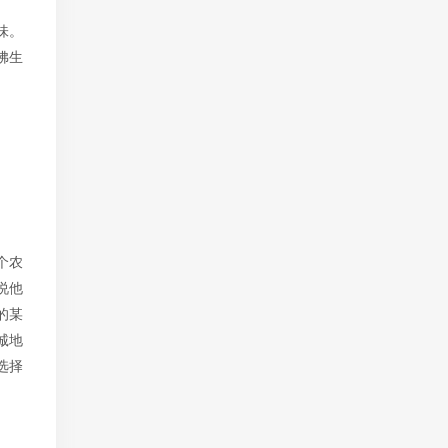
味。
佛生
个农
说他
的某
诚地
选择