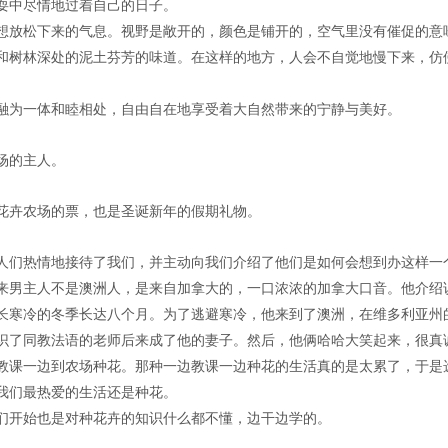
耍中尽情地过着自己的日子。
想放松下来的气息。视野是敞开的，颜色是铺开的，空气里没有催促的意
和树林深处的泥土芬芳的味道。在这样的地方，人会不自觉地慢下来，仿
融为一体和睦相处，自由自在地享受着大自然带来的宁静与美好。
场的主人。
花卉农场的票，也是圣诞新年的假期礼物。
人们热情地接待了我们，并主动向我们介绍了他们是如何会想到办这样一
来男主人不是澳洲人，是来自加拿大的，一口浓浓的加拿大口音。他介绍
长寒冷的冬季长达八个月。为了逃避寒冷，他来到了澳洲，在维多利亚州
识了同教法语的老师后来成了他的妻子。然后，他俩哈哈大笑起来，很真
教课一边到农场种花。那种一边教课一边种花的生活真的是太累了，于是
我们最热爱的生活还是种花。
们开始也是对种花卉的知识什么都不懂，边干边学的。