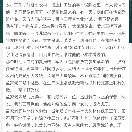
安排工作，好逃出农村，混上挣工资的事？说到这里，有人就诘问
他，是不是像他哥哥一样是偷跑回来的。有一天，我们正在他家附
近推粪。又有人问起这事，孟老三理直气壮地说：“我不是逃兵，
我有证。”“你有证，拿来我们看看，”大家纷纷说。孟老三扔下铁
铣，回家去。一会儿拿来一个红色的小本本。翻开里面，是刘伯承
签发的复员回乡证。大意是说：某某人，籍贯何处，在我部任某
职，现经批准，回乡待命。时间是1950年某月日。“回乡待命”几个
字我记得很清楚，因为我在场，拿过他的小本本看过的。
那个时期，农村的复员转业军人（包括解放前参加革命的），没有
任何待遇。近年来，我问过乡亲。大约从上世纪80年代，开始给在
农村的复员军人发钱。孟老三去世较早，不知道享受到待遇没有。
孟家老二是个哑巴。在生产队上常被派做耕地或到砖瓦窑上制砖的
活。一辈子打光棍。
孟家老四是几兄弟中，智力最高的一位。当过我们队上的保管、队
长。我前面写到他。他媳妇给他生了四个女儿，没有儿子。
孟家老五从小好吃懒做，成年后长年在生产大队担任保卫工作。虽
不用下地干活，但除了挣工分，也得不到别的。他倚仗担任保卫职
务，好吃懒做，以致名声不好。没有人家的女儿愿意嫁给他。现