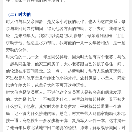
在，孟家一姓在我们村里没有了。
（二）时大伯
时大伯与我父亲同龄，是父亲小时候的玩伴。也因为这层关系，母
亲与我回到农村期间，得到他各方面的帮助。才回去时，我年纪尚
轻，是未成年人。我家可以说是“孤儿寡母”，母亲遇到困难，往往
求助于他。他总是尽力帮助。我与他的一儿一女年龄相仿，是一起
劳动的伙伴。
时大伯的一儿一女，却是同父异母。因为时大伯有两个老婆，与他
一起共同生活。他家三间房子，大小老婆跟自己的孩子各住一间，
他轮流在东西间睡觉。这一点，一起劳动时，常有人跟他开玩笑。
不过都是与他平辈且年龄比他小的才行。农村风俗，小辈人、同辈
比他年龄大的，或辈分大的不可开这种玩笑。
时大伯也是复员军人。不过他这个复员军人是被乡亲们偶然发现
的。大约是七几年，不知因为什么，村里忽然搞起抄家，又不知为
什么抄到了他家。其实时大伯出身贫农，平时就普普通通一个农
民，记不得为什么抄他的家。总之，村支书带人到他家翻箱倒柜地
搜一通，竟然搜出十多发步枪子弹、复员军人证件一本。这才揭开
了他当年从东北某地带回二老婆的秘密。原来，解放战争期间，时