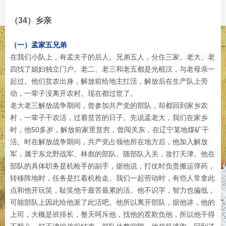
（34）乡亲
（一）孟家五兄弟
在我们小队上，有孟夫子的后人。兄弟五人，分住三家。老大、老
四找了媳妇独立门户。老二、老三和老五都是光棍汉，与老母亲一
起过。他们贫农出身，解放前给地主扛活，解放后在生产队上劳
动，一辈子没离开农村。现在都过世了。
老大老三解放战争期间，曾参加共产党的部队，却都回到家乡农
村，一辈子干农活，过着贫苦的日子。先说孟老大，我们在家乡
时，他50多岁，解放前家里贫穷，曾闯关东，在辽宁某地煤矿干
活。时在解放战争期间，共产党占领他所在地方后，他加入解放
军，属于东北野战军、林彪的部队。随部队入关，攻打天津。他在
部队的具体职务是机枪手的副手，据他说，打仗时负责搬运弹药，
转移阵地时，任务是扛着机枪走。我们一起劳动时，有些人常拿此
点和他开玩笑，耻笑他干最苦最累的活。他不识字，智力也偏低，
可能部队上因此给他派了此活吧。他所以离开部队，据他讲，他的
上司，大概是班排长，整天呵斥他，找他的茬欺负他，所以他干得