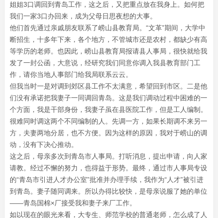
姐姐3口调回到青岛工作，这之后，又把重点放在我身上。如何把
我们一家3口办回来，成为父母日思夜想的大事。
他们首先通过亲戚朋友联系了崂山县教育局。“文革”期间，大学中
断招生，十多年下来，各个地方，不管城市还是农村，都缺少有高
等学历的老师。也因此，崂山县教育局报请县人事局，很快就给我
发了一封公函，大意说，经研究我们同意你调入我县教育部门工
作，请你当地人事部门给我局联系云云。
但我当时一是对调到郊区县工作不太满意，希望回到市区。二是他
们没有承诺把我妻子一同调回青岛。这是我们调动过程中困难的一
个方面，我是干部身份，我妻子虽在县医院工作，但是工人编制。
很难同时调这两个不同编制的人。先调一方，如果长期调不来另一
方，夫妻两地分居，也不方便。因为这样的原因，我对于崂山的调
动，没有下决心推动。
这之后，母亲多次到青岛市人事局。打听消息，提出申请，向人家
请教。经过不懈的努力，也得益于形势。最终，通过市人事局专设
的“青岛市引进人才办公室”批准并办理手续，我作为“人才”被引进
到青岛。妻子随同调来。所以办得比较快，是母亲说服了她的单位
——青岛国棉×厂接受我和妻子来厂工作。
如以现在的眼光来看，大专生、师范学校的普通老师，怎么成了人