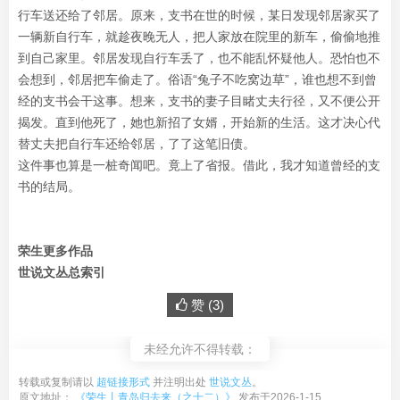
行车送还给了邻居。原来，支书在世的时候，某日发现邻居家买了
一辆新自行车，就趁夜晚无人，把人家放在院里的新车，偷偷地推
到自己家里。邻居发现自行车丢了，也不能乱怀疑他人。恐怕也不
会想到，邻居把车偷走了。俗语“兔子不吃窝边草”，谁也想不到曾
经的支书会干这事。想来，支书的妻子目睹丈夫行径，又不便公开
揭发。直到他死了，她也新招了女婿，开始新的生活。这才决心代
替丈夫把自行车还给邻居，了了这笔旧债。
这件事也算是一桩奇闻吧。竟上了省报。借此，我才知道曾经的支
书的结局。
荣生更多作品
世说文丛总索引
赞 (
3
)
未经允许不得转载：
转载或复制请以
超链接形式
并注明出处
世说文丛
。
原文地址：
《荣生丨青岛归去来（之十二）》
发布于2026-1-15