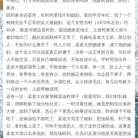
不顺心。打天津的战役结束，部队休整间隙，他趁机逃跑，回到了
家乡。
回到家乡还是穷，长时间里找不到媳妇。直到半百年纪，找了一个
精神完全不正常的女人做媳妇。这个女性当时（1970年左右）约
40岁。家是河南边某村的。据说她家是地主，土改时家里人挨斗，
被扫地出门，她从此就精神不正常了。在嫁给孟老大之前，跟过别
人，不知为什么离开了，经人介绍，孟老大把她接来，成了他的媳
妇。这个女人可以说是真正的傻子，没有一点正常的方面。与任何
人不能交流，只是自己喃喃自语。不知在说什么。平时劳动出外，
孟老大都必须带上她，不敢放她一个人在家。有一次，队上人一起
劳动，有男有女，有老有少。此时她正来例假，当众脱下裤子，蹲
到路边一个小水坑旁洗，水成红色。众人惊讶无比。有几位年龄大
一点的女性，上前帮她清理。
还有一次，孟老大在家用棉花油炸馃子（前面写到，我们村轧棉
花，用棉籽换了油分给社员）。一时没看住她，她竟把刚拉出来的
大便，放到了锅里。恶心不？更恶心的事还在后面。炸的馃子不能
吃了，这锅油也不能吃了。孟老大骂完了媳妇，把油留着。到了集
日，拿到集上卖了。可怜不知道的人，吃了这炸过屎的油。这事是
孟老大亲口出来说的。我在场听到。社员们反复问他是否真是把油