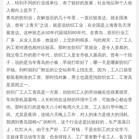
人，转到不同的行业或单位，有了较好的发展，社会地位和个人收
入都向上提升了。
青岛的纺织业，在解放后的几十年里，一直比较发达。就全国来
说，曾有“上青天”之说，就是说纺织工业，在全国是上海青岛天津
最发达。这种状态从50年代延续到80年代。在青岛，纺织行业工
厂多，从业人员多，效益好，上交的利税多。与此相关，工厂工人
的工资待遇也相对比较高。那时在纺织厂里就业，是令人羡慕的。
我父母工作的那个年代，纺织工人是全市收入最高的。曾有一个段
子，说的是当年青岛的小偷，早就打听好了，哪一天是哪家纺织厂
开钱。到时就到厂附近的公交站和车上找生意。因为，工人口袋里
都装着刚发的工资。那时找对象，男士也愿意找纺织女工，工资高
是原因之一。
纺织厂工人工资高是一方面，但纺织工人的劳动确实也很累很苦。
车间里机器轰鸣，人长时间在这样的环境中工作，可能身心都会受
伤。那时实行的是每天八小时每周六天上班。工人实行早中晚三
班。尤其是夜班，连续六天晚上工作，对人的体力是很大的消耗。
我调到青岛国棉×厂的时代，这个行业还是比较好的，生产蒸蒸日
上，红红火火。由于生产好，工厂有钱，于是在职工的文化学习、
文娱体育活动等方面，也舍得投入。工厂里有数千名工人，各方面