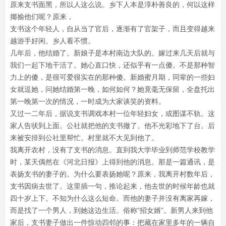
原来支书面黑，所以人这么说。乡下人本是淳朴善良的，何以这样
揶揄他们呢？原来，
支书这个年轻人，自从当了官后，逐渐有了官架子，而且变得越来
越游手好闲。乡人看不惯。
几年后，他结婚了。新娘子是本村南边大队的。嫁过来几天后就与
我们一起下地干活了。她心直口快，还似乎有一点傻。不是那种智
力上的傻，是很可爱很实在的那种傻。新婚蜜月期，同辈的一些妇
女就逗她，问她结婚第一晚，如何如何？她竟毫无保留，全盘托出
第一晚第一次的情况，一时成为大家谈笑的资料。
又过一二年后，据说支书调戏本村一位年轻妇女，或图谋不轨。这
家人告状到上面。公社就把他的支书撤了。他不光彩地下了台。后
来被安排到公社里帮忙。村里就不大见到他了。
我离开农村，没有了支书的消息。直到我大学毕业到师范学校教学
时，某天偶然在《河北日报》上得到他的消息。那是一篇通讯，是
表扬支书的妻子的。为什么要表扬她呢？原来，我离开村数年后，
支书因病去世了。这里插一句，推论起来，他去世的时候年龄也就
四十岁上下。不知为什么这么短命。而他的妻子并没有离家再嫁，
而是找了一个男人，到她这边生活。俗称“招女婿”。新男人来到他
家后，支书妻子做出一件惊动四邻的事：把藏在家里多年的一辆自