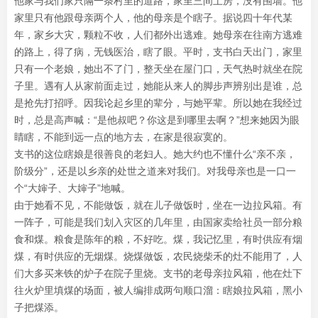
他家与我们家只隔一条村里的道路，家里三间土房，没有围墙。他
家里只有他跟母亲两个人，他的母亲是个瞎子。据说四十年代某
年，家乡大灾，颗粒不收，人们都外出逃难。她母亲在往南方逃难
的路上，得了病，无钱医治，瞎了眼。平时，支书白天出门，家里
只有一个老娘，她出不了门，整天坐在屋门口，天气热时就坐在院
子里。遇有人从家前面走过，她能从来人的脚步声辨别出是谁，总
是抢先打招呼。因我论起乡里的辈分，与她平辈。所以她在我经过
时，总是高声喊：“是他叔吧？你这是到哪里去啊？”想来她因为眼
睛瞎，不能到远一点的地方去，在家是很寂寞的。
支书的这位瞎娘是很善良的老妇人。她大约也不懂什么“亲不亲，
阶级分”，还是以乡亲的处世之道来对我们。对我母亲也是一口一
个“大婶子、大婶子”地喊。
由于她看不见，不能做饭，就在儿子做饭时，坐在一边拉风箱。有
一阵子，可能是我们划入灾区的几年里，由国家卖给社员一部分粮
食和煤。粮食是陈年的粮，不好吃。煤，我记忆里，有时供应有烟
煤，有时供应的无烟煤。烧煤做饭，农民烧柴禾的灶不能用了，人
们大多买来铁的炉子在院子里烧。支书的老母亲拉风箱，他在灶下
往火炉里填煤的场面，被人编排成两句顺口溜：瞎娘拉风箱，黑小
子把煤添。