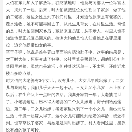
大伯在东北加入了解放军。驻防某地时，他竟与同部队一位军官太
太，搞到了一起。后来，时大伯就把这位女性拐回了家乡，做了他
的二老婆。这位女性是到了我们村里，才知道他原来是有老婆的。
覆水难收，她不可能再回去了。从此生儿育女，在村里生活。奇怪
的是，时大伯回到家乡后，藏起来复员证，从不示人。村里人也不
知道他是正式复员回来的。揣测大约他是怕人知道他是在哪里服
役，追究他拐带妇女的事。
至于子弹，他说是准备弄出里面的火药治肚子疼。这事的结果是，
对于时大伯，坏事变成了好事。公社里算是照顾他，调他到公社的
菜园里种菜。虽然也是农活，但种菜这活单一，不太累，还能近水
楼台多吃点菜。
时大伯的大老婆有3个女儿，没有儿子。大女儿早就出嫁了，二女
儿与我同龄，我们几乎天天一起干活。三女儿又小几岁，不上学了
以后，在生产队上干点轻的农活。我离开家前一年，大老婆过世
了。小老婆这边，巴不得大老婆的二个女儿嫁走，房子倒给她这
边。第二年，二女儿出嫁，考虑家里只剩下一个小女儿，自己无法
生活，干脆一起嫁人得了。这小女儿可能刚到结婚的年龄，或还不
到。也草草找了婆家，与她姐姐同时出嫁了。村人看到这里，感叹
没有娘的孩子可怜。