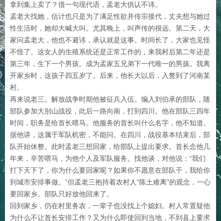
拿到集上卖了？借一句现代语，孟老大供认不讳。
孟老大找她，估计也只是为了满足性欲并传宗接代，丈夫想与她过
性生活时，她却大喊大叫。尤其晚上，叫声传的很远。第二天，大
家问孟老大，他也不避讳，承认就是这事。时间长了，大家也见怪
不怪了。这女人的生殖系统还是正常工作的，来我村后第二年还是
第三年，生下一个男孩。成为孟家五兄弟下一代唯一的男孩。我离
开家乡时，这孩子四五岁了。后来，他长大以后，入赘到了河南某
村。
再来说老三。解放战争时期他被征兵入伍。编入刘伯承的部队，随
部队参加大别山战役，此后一路向南，打到四川。他在部队三四年
时间，职务是给首长喂马。他服务的首长叫什么名字，他不知道。
据他讲，这属于军队机密，不能问。在四川，战役基本结束后，部
队开始休整。此时孟老三想回家，给部队上提出要求。首长念他几
年来，辛苦喂马，为他个人及军队服务。找他谈，对他说：“我们
打下天下了，你为什么要回家呢？如果你不愿意在部队干，我给你
到城市安排事做。”但孟老三抱持着农村人“陈土难离”的观念，一心
要回家乡。部队只好放他回来了。
回到家乡，仍在村里务农，一辈子也没找上个媳妇。村人常置疑他
为什么不让首长安排工作？又为什么即使回到当地，不到县上要求