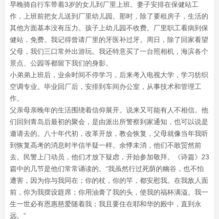
早晚骑自行车带着3岁的女儿到厂里上班。妻子安排在保健站工
作，上班前把女儿送到厂里幼儿园。那时，除了要租房子，生活的
其他方面基本没有压力。孩子上幼儿园不收费。厂里职工看病到保
健站，免费。我记得曾请厂里的牙医补过牙。周日，除了回家看望
父母，我们三口常外出游玩。我还特意买了一台照相机，海滨各个
景点、公园等都留下我们的身影。
小弟弟上班后，业余时间不停学习，后来考入电视大学，学习纺织
空调专业。毕业回厂后，安排到车间办公室，从事技术和管理工
作。
父亲母亲晚年的生活围绕着信仰展开。说来又可能有人不相信。他
们回到青岛后最初的聚会，是由派出所警察到家通知，也可以说是
邀请去的。八十年代初，改革开放，教会恢复，父母就像当年我听
到恢复高考的消息时半信半疑一样。余悸未消，他们不敢贸然前
去。民警上门动员，他们才放下疑虑，开始参加敬拜。《诗篇》23
篇中的几节是他们常常诵读的。“我虽然行过死荫的幽谷，也不怕
遭害，因为你与我同在；你的杖，你的竿，都安慰我。在我敌人面
前，你为我摆设筵席；你用油膏了我的头，使我的福杯满溢。我一
生一世必有恩惠慈爱随着我；我且要住在耶和华的殿中，直到永
远。”