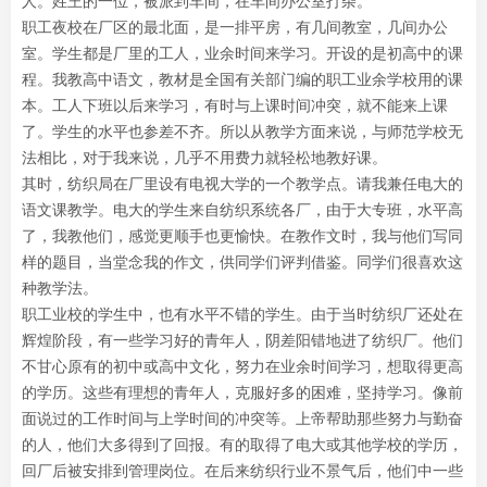
人。姓王的一位，被派到车间，在车间办公室打杂。
职工夜校在厂区的最北面，是一排平房，有几间教室，几间办公
室。学生都是厂里的工人，业余时间来学习。开设的是初高中的课
程。我教高中语文，教材是全国有关部门编的职工业余学校用的课
本。工人下班以后来学习，有时与上课时间冲突，就不能来上课
了。学生的水平也参差不齐。所以从教学方面来说，与师范学校无
法相比，对于我来说，几乎不用费力就轻松地教好课。
其时，纺织局在厂里设有电视大学的一个教学点。请我兼任电大的
语文课教学。电大的学生来自纺织系统各厂，由于大专班，水平高
了，我教他们，感觉更顺手也更愉快。在教作文时，我与他们写同
样的题目，当堂念我的作文，供同学们评判借鉴。同学们很喜欢这
种教学法。
职工业校的学生中，也有水平不错的学生。由于当时纺织厂还处在
辉煌阶段，有一些学习好的青年人，阴差阳错地进了纺织厂。他们
不甘心原有的初中或高中文化，努力在业余时间学习，想取得更高
的学历。这些有理想的青年人，克服好多的困难，坚持学习。像前
面说过的工作时间与上学时间的冲突等。上帝帮助那些努力与勤奋
的人，他们大多得到了回报。有的取得了电大或其他学校的学历，
回厂后被安排到管理岗位。在后来纺织行业不景气后，他们中一些