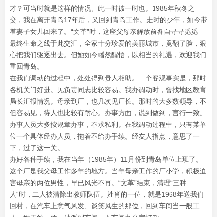
才？可当时就是这样的情况。此一时彼一时也。1985年秋冬之
交，我在离开青岛17年后，又回到青岛工作。走时的少年，如今带
着妻子女儿回来了。“文革”时，这座父母亲解放前各自寻寻觅觅，
最终生命之线于此交汇，全家十分珍爱的美丽城市，竟翻了脸，狠
心把我们驱逐出去。但她如今幡然醒悟，以相当的礼遇，欢迎我们
重回青岛。
在我们调动的过程中，处处得到贵人相助。一个客观事实是，那时
各机关门好进。见负责同志比较容易。我办调动时，曾找地区教育
局长汇报情况。母亲到厂，也几次见厂长。那时的大多数领导，不
但容易见，待人也比较有耐心。办事方面，说到做到，言行一致。
办事人员大多按规章办事，不求私利。在我调动过程中，只有某单
位一个具体经办人员，拖着不给办手续。经友人指点，意思了一
下，过了这一关。
办好各种手续，我在当年（1985年）11月份到青岛单位上班了。
这个厂是我父母工作多年的地方。当年母亲工作的厂小学，积极迫
害母亲的两位男性，早已风光不再。“文革”结束，清理“三种
人“时，二人被清除出教师队伍。姓肖的一位，就是1968年送我们
回村，在汽车上意气风发、谈笑风生的那位，回到车间当一般工