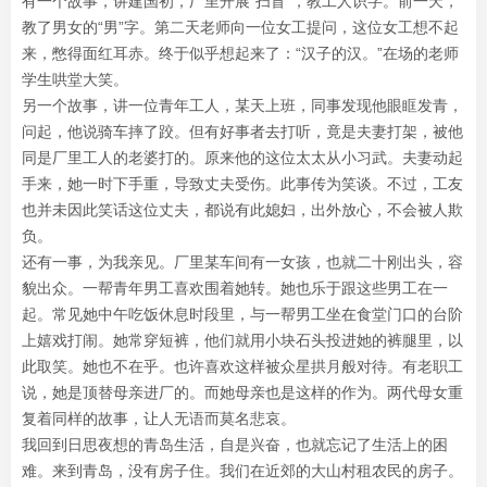
有一个故事，讲建国初，厂里开展“扫盲”，教工人识字。前一天，
教了男女的“男”字。第二天老师向一位女工提问，这位女工想不起
来，憋得面红耳赤。终于似乎想起来了：“汉子的汉。”在场的老师
学生哄堂大笑。
另一个故事，讲一位青年工人，某天上班，同事发现他眼眶发青，
问起，他说骑车摔了跤。但有好事者去打听，竟是夫妻打架，被他
同是厂里工人的老婆打的。原来他的这位太太从小习武。夫妻动起
手来，她一时下手重，导致丈夫受伤。此事传为笑谈。不过，工友
也并未因此笑话这位丈夫，都说有此媳妇，出外放心，不会被人欺
负。
还有一事，为我亲见。厂里某车间有一女孩，也就二十刚出头，容
貌出众。一帮青年男工喜欢围着她转。她也乐于跟这些男工在一
起。常见她中午吃饭休息时段里，与一帮男工坐在食堂门口的台阶
上嬉戏打闹。她常穿短裤，他们就用小块石头投进她的裤腿里，以
此取笑。她也不在乎。也许喜欢这样被众星拱月般对待。有老职工
说，她是顶替母亲进厂的。而她母亲也是这样的作为。两代母女重
复着同样的故事，让人无语而莫名悲哀。
我回到日思夜想的青岛生活，自是兴奋，也就忘记了生活上的困
难。来到青岛，没有房子住。我们在近郊的大山村租农民的房子。