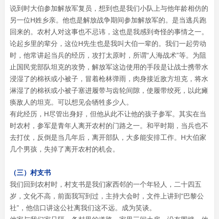
说到时大伯参加解放军复员，想到也是我们小队上与他年龄相仿的
另一位H姓乡亲。他也是解放战争期间参加解放军的。是当逃兵跑
回来的。农村人对这事也不忌讳，这也是我感到奇怪的事情之一。
论起乡里的辈分，这位H先生也是我叫大伯一辈的。我们一起劳动
时，他常讲起当兵的经历，攻打太原时，所谓“人海战术”等。为阻
止国民党部队坦克的攻势，解放军这边使用的手段是让战士携带水
浸湿了的棉袄或小被子，冒着枪林弹雨，肉身接近敌方坦克，将水
淋湿了的棉袄或小被子塞进履带与齿轮间隙，使履带绞死，以此瘫
痪敌人的坦克。可以想见会牺牲多少人。
有此经历，H尽管出身好，但他从此不让他的孩子参军。其实在当
时农村，参军是青年人离开农村的门路之一。和平时期，当兵也不
去打仗，反倒是当几年后，离开部队，大多能安排工作。H大伯家
几个男孩，失掉了离开农村的机会。
（三）村支书
我们回到农村时，村支书是我们家西邻的一个年轻人，二十四五
岁，文化不高，前面我写到过，主持大会时，文件上讲到“巴黎公
社”，他信口讲这公社离我们这不远。成为笑谈。