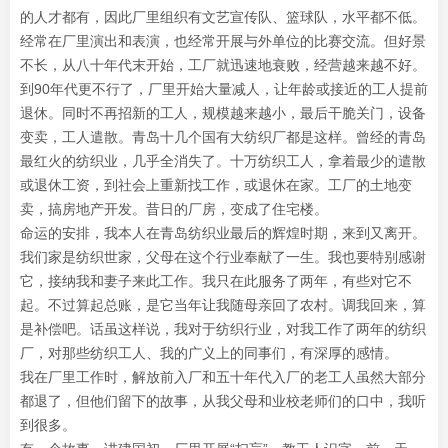
的人才都有，因此厂里组织有文艺宣传队、篮球队，水平都不低。
经常在厂里演出和表演，也经常开展与外单位的比赛交流。但好景
不长，从八十年代末开始，工厂就迅速地衰败，经营越来越不好。
到90年代更不行了，厂里开始大量减人，让年龄或接近的工人提前
退休。同时不再招新的工人，规模越来越小，最后干脆关门，设备
变卖，工人遣散。青岛十几个国有大纺织厂都是这样。曾经的青岛
最红火的纺织业，几乎全消失了。十万纺织工人，拿着最少的遣散
或退休工资，到社会上重新找工作，或退休在家。工厂的土地变
卖，搞房地产开发。昔日的厂房，变成了住宅楼。
命运的安排，我本人在青岛纺织业最后的辉煌时期，来到又离开。
我们家是纺织世家，父母在这个行业奉献了一生。我也要特别感谢
它，接纳我和妻子来此工作。我只在此服务了两年，有些对它不
起。不过算起总账，是它当年让我随母亲回了农村。调我回来，算
是补偿吧。话虽这样说，我对于纺织行业，对我工作了两年的纺织
厂，对那些纺织工人、我的广义上的同事们，有深厚的感情。
我在厂里工作时，解放前入厂和五十年代入厂的老工人虽然大部分
都退了，但他们留下的故事，从我父母和业校老师们的口中，我听
到很多。