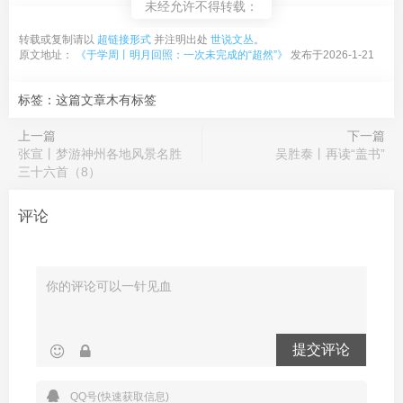
未经允许不得转载：
转载或复制请以
超链接形式
并注明出处
世说文丛
。
原文地址：
《于学周丨明月回照：一次未完成的“超然”》
发布于2026-1-21
标签：这篇文章木有标签
上一篇
下一篇
张宣丨梦游神州各地风景名胜
吴胜泰丨再读“盖书”
三十六首（8）
评论
提交评论