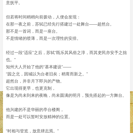
意抚平。
但若将时间稍稍向前拨动，人便会发现：
在那一夜之前，苏轼已经先行搭建过一处舞台——超然台。
那不是一首词，而是一座台。
不是情绪的喷薄，而是一次理性的安排。
经过一段“适应”之后，苏轼“既乐其风俗之淳，而其吏民亦安予之拙
也。”
知州大人开始了他的“基本建设”——
“园之北，因城以为台者旧矣；稍葺而新之。”
超然台，并非月下即兴的产物。
它出现得更早，也更克制，
像是为尚未到来的夜晚，尚未圆满的明月，预先搭起的一方舞台。
他兴建的不是华丽的亭台楼阁，
而是一处可以暂时安放精神的位置。
“时相与登览，放意肆志焉。”